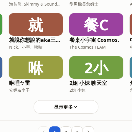
海苔熊, Skimmy & SoundOn 製作團隊
型男機長詹姆士
就
餐C
就說你想說的aka三個漂亮寶貝
餐桌小宇宙 Cosmos.
Nick、小宇、啾咕
The Cosmos TEAM
咻
2小
咻哩ㄅ雷
2姐 小妹 聊天室
安妮＆李子
2姐 小妹
显示更多