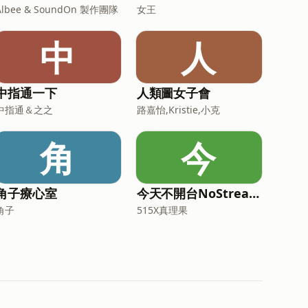
Albee & SoundOn 製作團隊
女王
中
人
中指通一下
人類圖女子會
中指通＆之之
路嘉怡,Kristie,小克
角
今
角子療心室
今天不開台NoStreamToday
角子
515X真理果