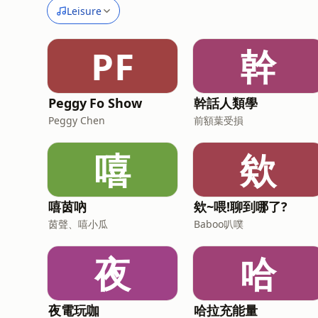
Leisure
PF
幹
Peggy Fo Show
幹話人類學
Peggy Chen
前額葉受損
嘻
欸
嘻茵吶
欸~喂!聊到哪了?
茵聲、嘻小瓜
Baboo叭噗
夜
哈
夜電玩咖
哈拉充能量