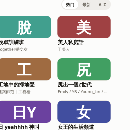
热门
最新
A–Z
脫
美
脫單訓練班
美人私房話
Together樂交友
于美人
工
尻
工地中的掃地聲
尻出一個Z世代
建築師范丨工務楊
Emily / YB / Young_Lin / 馬修
日Y
女
日 yeahhhh 神叫
女王的生活頻道