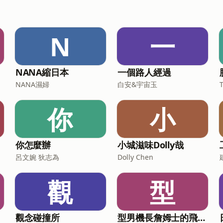
N
一
NANA縮日本
一個路人經過
NANA濕婦
白安&宇宙玉
你
小
你怎麼辦
小城滋味Dolly哉
呂文婉 狄志為
Dolly Chen
觀
型
觀念碰撞所
型男機長詹姆士的飛航情報區