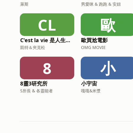
萊斯
男愛咪 & 跑跑 & 安妞
CL
歐
C'est la vie 是人生啊！
歐買尬電影
凱特＆夾克松
OMG MOVIE
8
小
8靈3研究所
小宇宙
S所長 & 各靈能者
嘎嘎&米漿