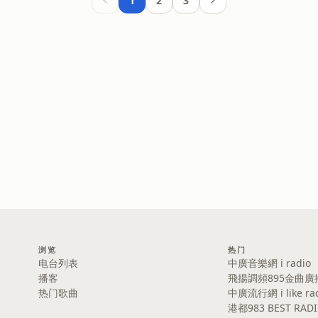
1
2
3
浏览
热门
电台列表
中廣音樂網 i radio
播客
飛揚調頻895金曲廣
热门歌曲
中廣流行網 i like ra
港都983 BEST RAD