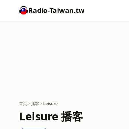
Radio-Taiwan.tw
首页
播客
Leisure
Leisure 播客