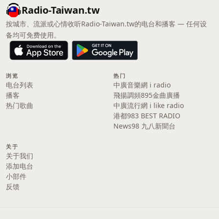
Radio-Taiwan.tw
按城市、流派或心情收听Radio-Taiwan.tw的电台和播客 — 任何设
备均可免费使用。
浏览
热门
电台列表
中廣音樂網 i radio
播客
飛揚調頻895金曲廣播
热门歌曲
中廣流行網 i like radio
港都983 BEST RADIO
News98 九八新聞台
关于
关于我们
添加电台
小部件
反馈