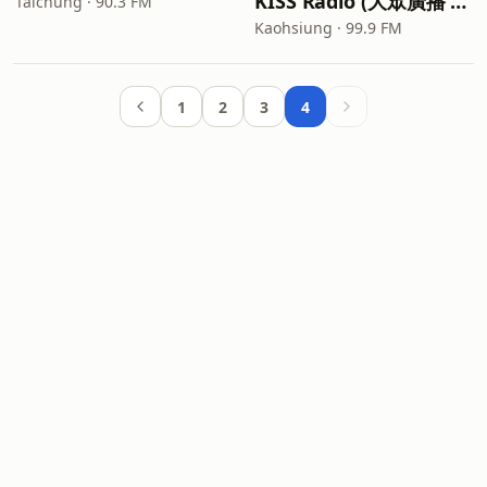
KISS Radio (大眾廣播 FM99.9)
Taichung · 90.3 FM
Kaohsiung · 99.9 FM
1
2
3
4