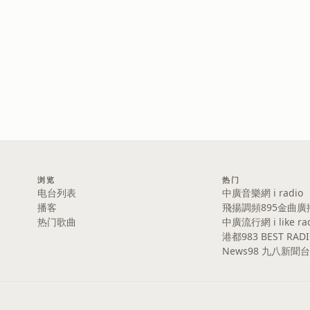
浏览
热门
电台列表
中廣音樂網 i radio
播客
飛揚調頻895金曲廣
热门歌曲
中廣流行網 i like ra
港都983 BEST RAD
News98 九八新聞台