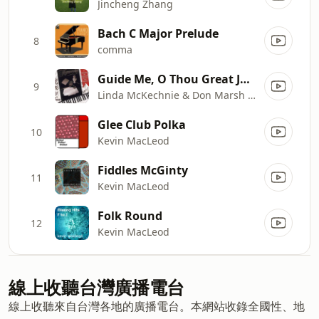
Jincheng Zhang
Bach C Major Prelude
8
comma
Guide Me, O Thou Great Jehovah / Eine Kleine Nachtmusik by Mozart
9
Linda McKechnie & Don Marsh Orchestra
Glee Club Polka
10
Kevin MacLeod
Fiddles McGinty
11
Kevin MacLeod
Folk Round
12
Kevin MacLeod
線上收聽台灣廣播電台
線上收聽來自台灣各地的廣播電台。本網站收錄全國性、地