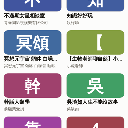
不過期女星相談室
知識好好玩
青春期影視娛樂有限公司
鏡好聽
冥頌
【
冥想元宇宙 頌缽 白噪音 睡眠音樂
【生物老師聊自然】小故事，談生態
冥想元宇宙 頌缽 白噪音 睡眠音樂
小虎老師
幹
吳
幹話人類學
吳淡如人生不能沒故事
前額葉受損
吳淡如