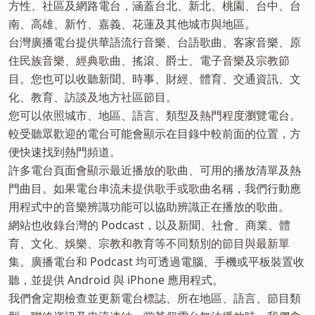
方性、社區及網路電台，涵蓋台北、新北、桃園、台中、台
南、高雄、新竹、嘉義、花蓮及其他城市與地區。
台灣廣播電台提供華語流行音樂、台語歌曲、客家音樂、原
住民族音樂、經典歌曲、搖滾、爵士、電子音樂及宗教節
目。您也可以收聽新聞、時事、財經、體育、交通資訊、文
化、教育、訪談及地方社區節目。
您可以依照城市、地區、語言、類型及熱門程度瀏覽電台。
較受聽眾歡迎的電台可能會顯示在目錄中較前面的位置，方
便快速找到熱門頻道。
許多電台頁面會顯示最近播放的歌曲、可用的播放清單及熱
門曲目。如果電台串流未提供歌手或歌曲名稱，我們行動應
用程式中的音樂辨識功能可以協助辨識正在播放的歌曲。
網站也收錄台灣的 Podcast，以及新聞、社會、商業、體
育、文化、娛樂、宗教和教育等不同類別的節目與最新單
集。廣播電台和 Podcast 均可透過電腦、手機或平板裝置收
聽，並提供 Android 與 iPhone 應用程式。
我們會定期檢查並更新電台標誌、所在地區、語言、節目類