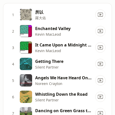
所以
1
羅大佑
Enchanted Valley
2
Kevin MacLeod
It Came Upon a Midnight Clear
3
Kevin MacLeod
Getting There
4
Silent Partner
Angels We Have Heard On High (feat. Kevin MacLeod)
5
Noreen Crayton
Whistling Down the Road
6
Silent Partner
Dancing on Green Grass the Green Orbs
7