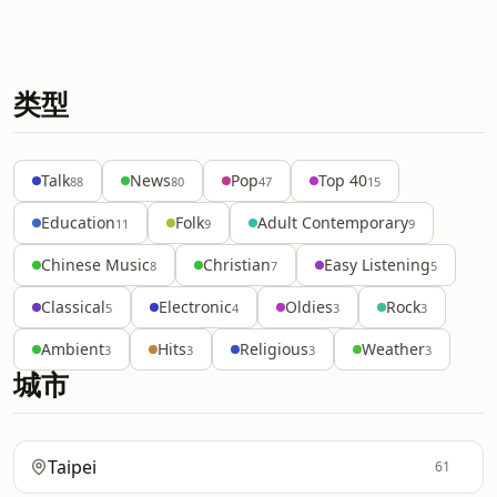
类型
Talk
News
Pop
Top 40
88
80
47
15
Education
Folk
Adult Contemporary
11
9
9
Chinese Music
Christian
Easy Listening
8
7
5
Classical
Electronic
Oldies
Rock
5
4
3
3
Ambient
Hits
Religious
Weather
3
3
3
3
城市
Taipei
61