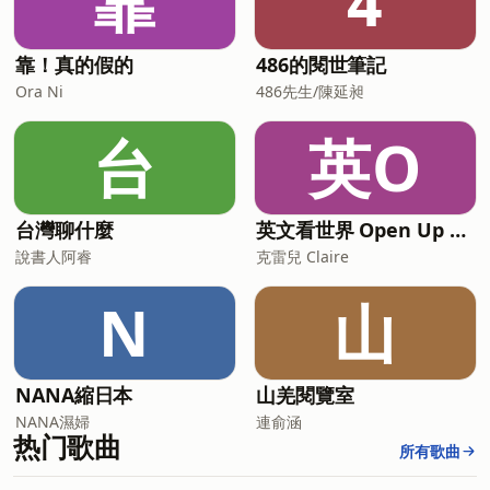
靠
4
靠！真的假的
486的閱世筆記
Ora Ni
486先生/陳延昶
台
英O
台灣聊什麼
英文看世界 Open Up English with Claire
說書人阿睿
克雷兒 Claire
N
山
NANA縮日本
山羌閱覽室
NANA濕婦
連俞涵
热门歌曲
所有歌曲