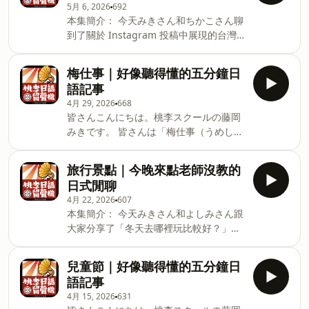
（いんしょう）：印象。 10. 仲（な
リアルさ：真實感、逼真度。 ミニチュ
5月 6, 2026
692
んな違いがあるのでしょうか？ というわ
か）：關係、交情。 11. ハーフ：混血
ア：微縮
本集簡介： 今天みきさん和ちかこさん聊
けで今回は、「ホテルと旅館、どちらが
兒。 12. 地域（ちいき）：地區、區域。
到了關於 Instagram 投稿中展現的台灣
好き？」というテーマでお話しします。
13. 区別（くべつ）：區分、區別。 14.
與日本差異。 単語 1. 交流（こうりゅ
単語 1.そもそも：說起來、本來、根本
世界的な（せかいてきな）：世界性的、
う）：交流、互動。 2. 似ている（にてい
上。 2.料金を抑えたい（りょうきんをお
梅仕事｜好像聽得懂的五分鐘日
全球性的。 15. 韓流文化（かんりゅうぶ
る）：相似、像。 3. 投稿（とうこう）：
さえたい）：想節省費用、想降低花費。
語記事
んか）：韓流文化。 16. バチバチ：
投稿、發文。 4. 出さない（ださない）：
3.設備（せつび）：設備。 4.豊富（ほう
4月 29, 2026
668
不公開、不放出、不露出。 5. モザイク：
ふ）：豐富。 5.主役（しゅやく）：主
皆さんこんにちは。桃李スクールの藤岡
馬賽克。 6. スタンプ：貼圖、印章。 7.
角。 6.快適（かいてき）：舒適。 7 畳
みきです。 皆さんは「梅仕事（うめしご
気遣い（きづかい）：體貼、顧慮。 8. 写
（たたみ）：榻榻米。 8.障子（しょう
と）」という言葉を知っていますか？毎
真館（しゃしんかん）：照相館。 9. 民族
じ）：紙拉門。 9.布団（ふとん）：被
年、だいたい5月から6月ごろ、日本では
衣装（みんぞくいしょう）：民族服飾。
旅行景點｜今晚來點老師沒教的
褥、日式床鋪。 10.要素（ようそ）：要
スーパーにたくさんの梅の実が並びま
10. 成人式（せいじんしき）：日本的成
日式閒聊
素、元素。 11.距離感（きょりかん）：
す。その時期に、梅仕事をする日本人は
人典禮。 11. 舞妓さん（まいこさん）：
距離感。 12.仲居さん（なかいさん）
4月 22, 2026
607
多いんですよ。というわけで今回は、日
舞妓。 12. 花魁（おいらん）：花魁（日
本集簡介： 今天みきさん和よしみさん跟
本の季節の文化「梅仕事」についてお話
本江戶時代高級遊女）。 13. 動画（どう
大家分享了「冬天去哪裡玩比較好？」的
しします。 単語 1.加工（かこう）：加
が）：影片、動畫。 桃李日語留聲機｜今
話題。 単語 1. 温泉（おんせん）：溫
工、處理。 2.保存食（ほぞんしょく）：
晚來點老師沒教的日式閒聊｜文法單字
泉。 2. 露天風呂（ろてんぶろ）：露天溫
保存食品。 3.酸味（さんみ）：酸味。 4.
兒童節｜好像聽得懂的五分鐘日
&amp;問題解答 http://www.tourisq
泉。 3. 湯村温泉（ゆむらおんせん）：湯
日持ちする（ひもちする）：可以保存較
語記事
村溫泉（地名）。 4. グランピング：豪華
久、不易變質。 5.熟成（じゅくせい）：
4月 15, 2026
631
露營。 5. キャンプ：露營。 6. 豪華（ご
熟成、發酵成熟。 6.まろやか：圓潤、溫