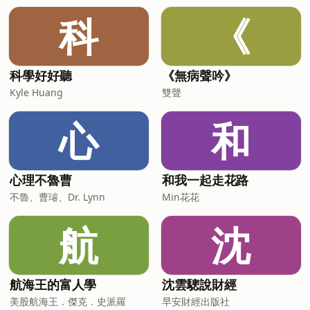
科
《
科學好好聽
《無病聲吟》
Kyle Huang
雙聲
心
和
心理不魯曹
和我一起走花路
不魯、曹璿、Dr. Lynn
Min花花
航
沈
航海王的富人學
沈雲驄說財經
美股航海王．傑克．史派羅
早安財經出版社