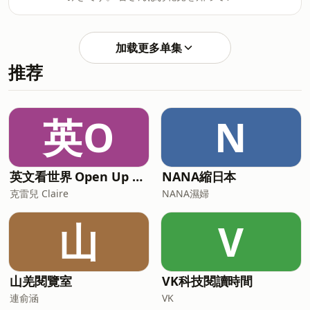
好 點完餐不會再加點時可以說 以上でお
11. ピカピカ：閃亮亮、亮晶晶。 12. 眉
すか？お花見をしたことがありますか？
願いします： 就點這些，麻煩了。 （い
毛アートメイク（まゆげアートメイ
日本では、春になると桜がたくさん咲
じょうでおねがいします） 加點時 追加
ク）：半永久紋眉。 13. 整体（せいた
き、多くの人がお花見をします。また、
注文いいですか：請問可以加點嗎？ （つ
加载更多单集
い）：整骨、整體調整（類似推拿）。
桜は日本文化においても大切な花でもあ
いかちゅうもんいいですか） 詢問店員推
14.
推荐
るんですよ。 というわけで、今回はお花
薦菜色 おすすめは何ですか。 表達好吃
見についてお話しします。 単語 1. お花
感謝 美味しかったです：很好吃 ご馳走
見（おはなみ）：賞花（多指賞櫻）。 2.
様でした（ごちそうさまでした）：謝謝
咲き（さき）：開花（是「咲く」的連用
英O
N
招待
形）。 3. 満開（まんかい）：盛開、全
開。 4. 散って（ちって）：凋落、飄落
（是「散る」的て形）。 5. 放送（ほうそ
う）：播出、播放。 6. しだれ桜（しだれ
英文看世界 Open Up English with Claire
NANA縮日本
ざくら）：枝垂櫻（枝條下垂的櫻花）。
克雷兒 Claire
NANA濕婦
7. ライトアップ：打燈照明、夜間燈光照
明。 8. 夜桜（よざくら）：夜晚觀賞的櫻
山
V
花。 9. 雰囲気（ふんいき）：氣氛、氛
圍。 10. 思い返し（おもいかえし）：回
想、回想起來。 11. テ
山羌閱覽室
VK科技閱讀時間
連俞涵
VK