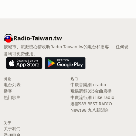
Radio-Taiwan.tw
按城市、流派或心情收听Radio-Taiwan.tw的电台和播客 — 任何设
备均可免费使用。
浏览
热门
电台列表
中廣音樂網 i radio
播客
飛揚調頻895金曲廣播
热门歌曲
中廣流行網 i like radio
港都983 BEST RADIO
News98 九八新聞台
关于
关于我们
添加电台