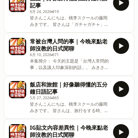
道地的「旬（しゅん）（當季）」美食
転寿司（かいてんずし）：迴轉壽司。 エ
記事
喔！俗話說當季的食物有三大好處：「美
ンターテインメント
6月 24, 2026
819
味、營養價值高、（產量多所以）便
（entertainment）：娛樂、娛樂性。 ト
皆さんこんにちは。桃李スクールの藤岡
宜」，簡直是兼具三大優點！ 単語 春夏
レンド（trend）：潮流、趨勢。 チェー
みきです。 ​皆さんは「ガチャガチャ」を
秋冬（しゅんかしゅうとう）：春夏秋
ン（chain）：連鎖店。 イメージ
知っていますか？小さなカプセルの中
冬、四季。 いちご狩り（いちごがり）：
（image）：印象、形象。 大手（おお
に、おもちゃが入っている自動販売機の
採草莓。 たけのこ：竹筍。 山菜（さん
常被台灣人問的事｜今晚來點老
て）：大型企業、知名公司。 常に（つね
ことです。ここ数年、日本ではこのガチ
さい）：山菜、野菜。 実家（じっか）：
師沒教的日式閒聊
に）：總是、一直。 争っている（あらそ
ャガチャが、子どもだけでなく大人、そ
老家、娘家／父母家。 そら豆（そらま
っている）：競爭、爭奪（是「争う」的
6月 10, 2026
671
して外国人観光客の間でも大ブームにな
め）：蠶豆。 家庭菜園（かていさいえ
本集簡介： 今天的主題是「台灣人常問的
現在進行形）。 ネタ：壽
っているんです。 というわけで今回は、
ん）：家庭菜園。 観察（かんさつ）：觀
事，以及讓人印象深刻的話」。 みきさん
私もついついお金を使ってしまう、日本
察。 屋台（やたい）：攤販、路邊攤。
和ちかこさん針對以下三個主題進行了討
のガチャガチャについてお話しします。 ​
新米（しんまい）：新米（當年收成的
論。 単語 1. 中華料理（ちゅうかりょう
単語メモを参考にして聞いてください。
飯店和旅館｜好像聽得懂的五分
米）。 ごぼう：牛蒡。 芋栗（いもく
り）：中華料理。 2. 認識（にんしき）：
単語 ガチャガチャ：扭蛋、扭蛋機。 お
鐘日語記事
り）：番薯和栗子（泛指秋天的代表食
認知、認識。 3. ご当地（ごとうち）：當
もちゃ：玩具、玩具類。 ブーム
材）。 練り物（ねりもの）：魚漿製品
5月 27, 2026
865
地特有的、地方特色的。 4. コーン：玉
(boom)：熱潮、流行。 ターゲット
皆さんこんにちは。桃李スクールの藤岡
（如竹輪、魚板等）。 但馬牛（
米。 5. 彩華ラーメン（さいからーめ
（target）：目標客群、目標對象。 ズラ
みきです。 皆さんは、旅行をする時、
ん）：彩華拉麵（日本奈良的拉麵品
リと：整齊排列、一字排開。 テーマパー
「ホテル」に泊まりますか？ それとも
牌）。 6. 数ヶ月（すうかげつ）：數個
ク：主題樂園。 ワクワク：興奮期待、雀
「旅館」に泊まりますか？ 日本には、ホ
月。 7. 袋麵（ふくろめん）：袋裝泡麵。
IG貼文內容差異性｜今晚來點老
躍。 代わり（かわり）：代替、替代品。
テルも旅館もたくさんあります。でも、
8. カップラーメン（：杯麵。 9. 印象
師沒教的日式閒聊
クオリティ（quality）：品質、質感。
この二つはかなり雰囲気が違います。ど