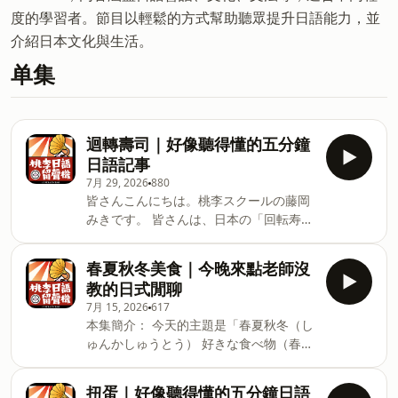
度的學習者。節目以輕鬆的方式幫助聽眾提升日語能力，並
介紹日本文化與生活。
单集
迴轉壽司｜好像聽得懂的五分鐘
日語記事
7月 29, 2026
880
皆さんこんにちは。桃李スクールの藤岡
みきです。 皆さんは、日本の「回転寿
司」に行ったことがありますか？今や回
転寿司は、世界中で愛されている日本文
春夏秋冬美食｜今晚來點老師沒
化になりました。 ただ、今の日本の回転
教的日式閒聊
寿司は、ただお寿司を食べる場所ではな
7月 15, 2026
617
く、エンターテインメントの場所として
本集簡介： 今天的主題是「春夏秋冬（し
進化し続けているんですよ。 というわけ
ゅんかしゅうとう） 好きな食べ物（春夏
で今回は、日本人もみんな大好きな「回
秋冬，你最愛哪一味？）」。みきさん和
転寿司」の最新トレンドや、おすすめの
よしみさん聊到的，真的都是一年四季最
お店についてお話ししますね。 単語 回
扭蛋｜好像聽得懂的五分鐘日語