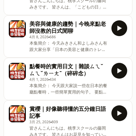
皆さんこんにちは。桃李スクールの藤岡
うか）：豪華、奢華。 7. 信州（しんしゅ
和（多形容口感）。 7.漬ける（つけ
みきです。 皆さんは、「こどもの日」を
う）：信州（長野地區的舊稱）。 8. 民宿
る）：醃製、浸泡。 8.干す（ほす）：曬
知っていますか？日本では、5月にこど
（みんしゅく）：民宿。 9. 玄関（げんか
乾、風乾。 9.添加物（てんかぶつ）：添
もの日があります。この日は、子どもが
ん）：玄關。 10. スキーのリフト：滑雪
美容與健康的趨勢｜今晚來點老
加物。 10.シロップ：糖漿，英文
元気に大きくなることを願う、とても大
纜車。 11. ふわふわ：蓬鬆、柔軟。 12.
師沒教的日式閒聊
Syrup。 11.交互に（こうごに）：交替
切な日です。こどもの日にはどんなこと
硬い（かたい）：堅硬、硬的。 13. すっ
地、輪流地。 12.炭酸水（たんさんす
4月 8, 2026
686
をするんでしょうか？今回は、「こども
てんころりん：撲通一聲跌倒（擬聲擬態
い）
本集簡介： 今天みきさん和よしみさん有
の日」についてお話してみようと思いま
語）。 14. ペンギン：企鵝。 桃李日語留
跟大家分享「日本の美容と健康のトレン
す。 単語 1. お祝い（おいわい）：慶
聲機｜今晚來點老師沒教的日式閒聊｜文
ド」。 「トレンド」指正在流行的傾向。
祝、祝賀。 2. もともと：原本、本來。
法單字&amp;問題解答
在這裡整理對話中提到的美容與健康有關
3. 行事（ぎょうじ）：活動、節日儀式。
點餐時的實用日文｜雜談ㄙㄟˇ
http://www.tourisqhool.com/news-p
的資訊和趨勢。 単語 1. 美容室（びよう
4. 風習（ふうしゅう）：風俗習慣。 5.
ㄙㄟˇㄌㄧㄤˉ（碎碎念）
しつ）：美容院。 2. トリートメント：護
鯉のぼり（こいのぼり）：鯉魚旗（日本
4月 1, 2026
434
髮、護理。 3. パーマ（：燙髮。 4. 髪質
兒童節裝飾）。 6. 込められています（こ
本集簡介： 今天跟大家說一些在日本的餐
改善（かみしつかいぜん）：改善髮質。
められています）：被寄託、蘊含著（心
廳點餐時，一些簡單實用的句子。 要點餐
5. つるつる：光滑、滑順。 6. 肌（は
意）。 7. 見晴らし（みはらし）：視野、
時 1.すみません、注文いいですか。 2.す
だ）：皮膚、肌膚。 7. ぱさぱさ：乾燥、
展望。 8. カラフル：色彩繽紛。 9. かぶ
みません（舉手+眼神） 點餐時如果不確
毛躁。 8. 額縁（がくぶち）：畫框；（延
賞櫻｜好像聽得懂的五分鐘日語
と：武士頭盔。 10. 五月人形（ごがつに
定菜名念法或名稱太長時，可以指著菜單
伸）臉的輪廓像框一樣。 9. 酸熱ストレー
記事
んぎょう）：五月人偶（男孩節擺飾）。
或照片說 これ、お願いします。 想要各
ト（さんねつストレート）：酸熱直髮
11. かしわもち（柏餅）：
3月 25, 2026
809
一個的說法 一つずつ（ひとつずつ） 點
（護髮＋拉直技術）。 10. 縮毛矯正（し
皆さんこんにちは。桃李スクールの藤岡
完餐時 とりあえず以上です：先點這樣就
ゅくもうきょうせい）：離子燙、燙直。
みきです。 皆さんはお花見を知っていま