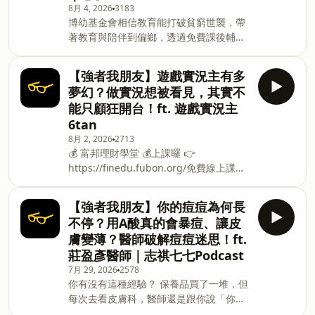
想方法✍︎ 掌握持續產出的訣竅、與想法一
8月 4, 2026
3183
等等，多樣化的主題與觀點 ！&nbsp;如
博幼基金會相信教育能打破貧窮世襲，帶
步步落地的方案這堂課不只讓你理解創意
果你想要跟上社會時事的資訊、增加多面
著教育與陪伴到偏鄉，透過免費課後輔導
背後的邏輯，更能把方法應用到自身品
向的趣味知識觀點， 那就趕快
與生活支持服務，長期陪伴偏遠地區孩子
牌、內容經營、企劃提案與創業情境中價
穩定學習。&nbsp;「期待有一天，教育能
格每週都會漲價，越早入手越划算喔！本
【強者我朋友】遊戲實況主有多
終止貧窮世襲，弭平城鄉及貧富差距，讓
集節目與「PressPlay 知島 Knowland」
夢幻？做實況想被看見，其實不
每個孩子都有選擇未來的能力。」&nbsp;
合作播出＿＿Hiho～大家好，我是志祺，
能只顧狂開台！ft. 遊戲實況主
捐款連結▶️ https://fstry.pse.is/9f679u
這集來聊聊的來賓是⋯⋯奧美創意總監 蔣
6tan
—— 以上為 FMTaiwan 與 Firstory
依潔！這集你會聽到⋯⋯→ 火鍋料 of the
8月 2, 2026
2713
Podcast 廣告 —— 吉時保：
year、超長蠟燭⋯⋯全聯小編的經典操作
💰 富邦理財學堂 💰上課囉 👉
https://fstry.pse.is/9ep3l6 免指定車
https://finedu.fubon.org/免費線上課
牌、車型，用車前1小時投保，手機投保5
程，從零開始建立正確金錢觀！💡 65 堂
分鐘新安東京海上產險｜0800-369-168｜
課程｜從儲蓄、消費觀到投資與防範詐騙
104台北市中山區南京東路三段130號8-
【強者我朋友】你的痘痘為何長
應有盡有🎯 適合國高中生與家長｜教你做
13樓 —— 以上為 Firstory Podcast 廣告
不停？用A酸真的會暴痘、讓皮
選擇、分配資源建立理財觀🎁 上課拿獎勵
—— Hiho～大家好，我是志祺，這集來
膚變薄？醫師破解痘痘迷思！ft.
｜觀看課程、繳交學習單還可兌換 momo
聊聊的來賓是 台北地方法院國安專庭法官
莊盈彥醫師｜志祺七七Podcast
幣！#富邦理財學堂 #理財教育本集節目
許凱傑！ 這集你會聽到⋯⋯ → 近年共諜
7月 29, 2026
2578
與「富邦文教基金會」合作播出&nbsp;＿
案起訴人數暴增，代表共
你有沒有這種經驗？ 保養品買了一堆，但
＿ Hiho～大家好，我是志祺， 這集來聊
每次去看皮膚科，醫師還是跟你說「你用
聊的來賓是⋯⋯ 遊戲實況主 6tan！ 這集
的東西不對」？那就來看看 DRX 達特