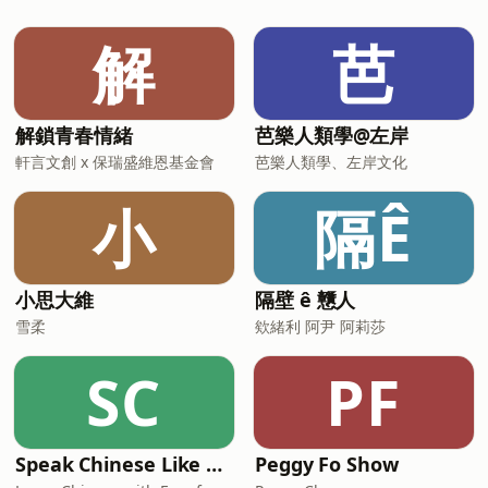
聊的來賓是⋯⋯整形外科 洪敏翔醫師！這
集你會聽到⋯⋯→ 隆乳會痛嗎？→ 隆乳手
解
芭
術需要多少錢？→ 隆乳會讓胸部更早下垂
嗎？→ 隆乳搭飛機會有破掉風險嗎？→ 選
擇隆乳的常見原因是什麼？→ 這十幾年
來，社會對於理想胸型的喜好有什麼變
解鎖青春情緒
芭樂人類學@左岸
化？→ 現在大家喜歡哪一種隆乳方式？→
軒言文創 x 保瑞盛維恩基金會
芭樂人類學、左岸文化
隆乳莢膜攣縮（石頭奶、碗公奶）發生原
因？→ 有什麼手術可以讓胸部變小？→ 什
小
隔Ê
麼是男性女乳症？→ 要如何檢查乳腺增
生？＿＿＿＿＿＿＿＿＿＿＿＿＿＿＿＿
＿＿＿&nbsp;🌍 探索世界・現在就訂閱
志祺七七吧 🌍&
小思大維
隔壁 ê 戇人
雪柔
欸緒利 阿尹 阿莉莎
SC
PF
Speak Chinese Like A Taiwanese Local
Peggy Fo Show