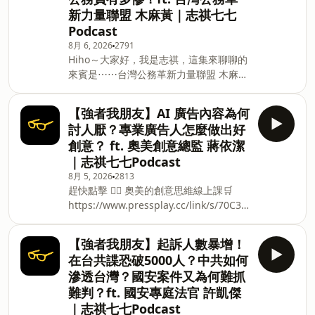
再散亂，專屬知識庫大腦隨時調閱🔹品牌
新力量聯盟 木麻黃｜志祺七七
成長飛輪｜自動化內容產出 x 信任成交漏
Podcast
斗，客戶主動上門🔹多元變現路徑｜運用
AI 加速陌生開發、自由接案，抓住市場機
8月 6, 2026
2791
Hiho～大家好，我是志祺，這集來聊聊的
會跟著 NVIDIA 指定AI講師升級你的能力
來賓是⋯⋯台灣公務革新力量聯盟 木麻
🚀—------------------Hiho～大家好，我是
黃！這集你會聽到⋯⋯→ 關於公務人員的
志祺，這集來聊聊的來賓是⋯⋯ AI導演
刻板印象，哪些是真的？→ 現在公務員缺
林思翰！這集你會聽到⋯⋯→ 最常見的AI
【強者我朋友】AI 廣告內容為何
工到什麼程度？→ 公務員從什麼時候開始
圖運用？→ 哪一種AI用法會讓你最煩躁？
討人厭？專業廣告人怎麼做出好
不再是職業首選？→ 現在來看公務員的薪
→ 是什麼導致AI味？→ AI對設計圈的衝
創意？ ft. 奧美創意總監 蔣依潔
資是高還是低？→ 公務員熱情被消磨掉的
擊？→ 客戶會用AI提案、溝通嗎？→ 哪些
｜志祺七七Podcast
原因是？→ 公務員無意義工作的佔比是多
工作環節是可以交給AI？→ 實際使用的例
8月 5, 2026
2813
少？→ 改善現況最迫切的是什麼呢？→ 目
子？→ 有哪些環
趕快點擊 👇🏻 奧美的創意思維線上課🛒
前政府有推出什麼解方嗎？＿＿＿＿＿＿
https://www.pressplay.cc/link/s/70C3D167
＿＿＿＿＿＿＿＿＿＿＿＿＿&nbsp;🌍
🤩 限時優惠34折起，輸入折扣碼
探索世界・現在就訂閱志祺七七吧 🌍
「SHAIDEA」再折 NT$250！《歡迎光臨
&nbsp;￣￣￣￣￣￣￣￣￣￣￣￣￣￣￣
【強者我朋友】起訴人數暴增！
奧美人人都能學會｜大品牌到小生意必備
￣￣￣￣&nbsp;你現在收聽的是志祺七七
在台共諜恐破5000人？中共如何
的創意思維系統》✍︎ 奧美創意團隊，首次
Podcast！在這裡，你將會聽到⋯⋯
滲透台灣？國安案件又為何難抓
系統化公開創意思考實戰方法✍︎ 系統化教
&nbsp;各種人們熱切關注的新聞、時事議
難判？ft. 國安專庭法官 許凱傑
學，讓你學會無數知名案例背後的思維✍︎
題、社會文化、心理健康、人際關係、科
｜志祺七七Podcast
學會定義問題、洞察人性、17.5 種創意發
學與科技、政治與法律、兩岸與國際關係