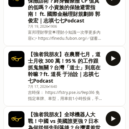
保險話術？終身醫療險 CP 值真
別轉換可能產生匯兌損失，應評估涉及自
早治療？拖延會有什麼後果？ → 身為醫
的低嗎？小資族的保險避雷指
身情況審慎投資。完整注意事項詳見網站
師的她，怎麼一步步發現先生確診失智前
南！ ft. 國際金融理財規劃師 郭
資訊。 —— 以上為 Firstory Podcast 廣
的徵兆？ → 從崩潰對抗到學習接受，她
俊宏｜志祺七七Podcast
告 —— 台新臺灣 IC 設計（基金之配息來
走
源可能為收益平準金），精選台灣 IC 設
7月 19, 2026
1906
富邦理財學堂🌟理財小知識一次學更多內
計優質企業，一次布局產業龍頭。掌握 AI
容👉 https://finedu.fubon.org/✅儲蓄、
半導體成長契機，讓投資更有效率！
消費、收入、投資、永續，5 大主題加上
&nbsp;了解更多 🔗
「錢力升級」單元，深度了解理財✏️線上
https://fstry.pse.is/9et75q 投資一定有
【強者我朋友】在農曆七月，道
課程影片：18 單元、65 堂課、20 份講
風險，基金投資有賺有賠，申購前應詳閱
士月收 300 萬！95％ 的工作跟
義，大人小孩一起學習理財知識✨學生觀
公開說明書。台新投信行銷資訊 —— 以
抓鬼無關？台灣「道士」到底在
課、繳交學習單還可以領取獎勵，用點數
上為 KKBOX 與 Firstory Podcast 廣告
幹嘛？ft. 道長 于治詮｜志祺七
兌換 momo 幣！＃富邦理財學堂 ＃理財
—— Hiho～大家好，我是志祺，這集來
七Podcast
本集節目與「富邦文教基金會」合作播
聊聊的來賓是⋯⋯諮商心理師 黃柏嘉
出。Hiho～大家好，我是志祺，這集來聊
7月 17, 2026
1640
吉時保： https://fstry.pse.is/9ep3l6 免
聊的來賓是⋯⋯國際金融理財規劃師 郭俊
指定車牌、車型，用車前1小時投保，手
宏！這集你會聽到⋯⋯→ 在生活當中最容
機投保5分鐘新安東京海上產險｜0800-
易遇到的保險問題→ &nbsp;車子的保險
369-168｜104台北市中山區南京東路三
要保那些保多少？→ 旅平險需要注意什
【強者我朋友】全球機器人大
段130號8-13樓 —— 以上為 Firstory
麼？→ 為什麼很多人不推薦儲蓄險？→ 拔
戰！中國 vs 美國誰更強？日本
Podcast 廣告 —— Hiho～大家好，我是
牙不理賠，是哪裡出問題？→ 微創手術不
為何從領先到落後？台灣還差世
志祺，這集來聊聊的來賓是⋯⋯道長 于治
理賠？→ 醫美手術，保險會理賠嗎？→ 沒