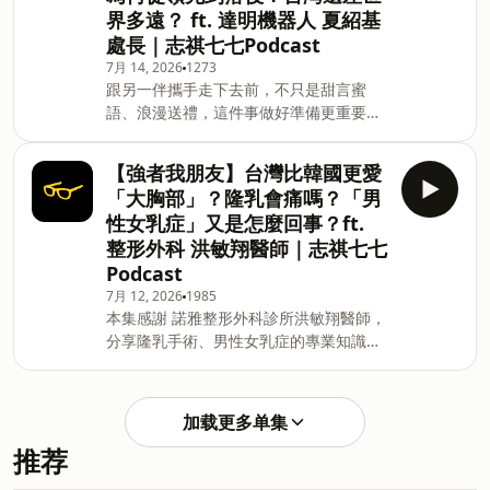
界多遠？ ft. 達明機器人 夏紹基
詮！這集你會聽到⋯⋯→ 道士是否可以結
有誠實的填寫健康告知書是常見問題嗎？
處長｜志祺七七Podcast
婚？→ 道士只能吃素嗎？→ 道士只能男生
→ 實支實付醫療險已經不夠用了？→
來當？→ 道士的工作就是在抓鬼？→ 成為
&nbsp;第一張保單怎麼選？→ 怎麼判斷
7月 14, 2026
1273
跟另一伴攜手走下去前，不只是甜言蜜
道士需要的條件是什麼？→ 年輕人為何想
自己的
語、浪漫送禮，這件事做好準備更重要！
做道士？→ 大家找于道長通常是為了什
預防 HPV 是對彼此「愛情」最基本的尊重
麼？→ 越來越多年輕人做道士？→ 道士的
和承諾。別讓對健康的傷害變成愛情的阻
薪水是多少？→ 有什麼樣的迷信和傳統是
【強者我朋友】台灣比韓國更愛
礙，為彼此主動做好HPV預防才能說是
于道長不認同的？＿＿＿＿＿＿＿＿＿＿
「大胸部」？隆乳會痛嗎？「男
「真愛」。立即諮詢醫師，展現你對愛的
＿＿＿＿＿＿＿＿＿&nbsp;🌍 探索世
性女乳症」又是怎麼回事？ft.
承諾。男女1+1 主動防禦HPV(人類乳突病
界・現在就訂閱志祺七七吧 🌍&nbsp;￣
整形外科 洪敏翔醫師｜志祺七七
毒) https://fstry.pse.is/9ep3s7 —— 以
￣￣￣￣￣￣￣￣￣￣￣￣￣￣￣￣￣￣
Podcast
上為 Firstory Podcast 廣告 —— 吉時
&nbsp;你現在收聽的是志祺七七 Po
保： https://fstry.pse.is/9ep3l6 免指定
7月 12, 2026
1985
本集感謝 諾雅整形外科診所洪敏翔醫師，
車牌、車型，用車前1小時投保，手機投
分享隆乳手術、男性女乳症的專業知識！
保5分鐘新安東京海上產險｜0800-369-
如果大家有相關困擾，或是想進一步瞭解
168｜104台北市中山區南京東路三段130
乳房相關的衛教資訊，都可以再看看洪醫
號8-13樓 —— 以上為 Firstory Podcast
師的頻道或IG影片喔！洪敏翔醫師IG影片
廣告 —— Hiho～大家好，我是志祺，這
加载更多单集
&nbsp; instagram.com/drhungmh#洪
集來聊聊的來賓是⋯⋯達明機器人智慧發
推荐
敏翔醫師 #諾雅整形外科診所 #隆乳手術
展處處長 夏紹基 Jovi！這集你會聽到⋯⋯
＿＿Hiho～大家好，我是志祺，這集來聊
→ 近一年，你看過最