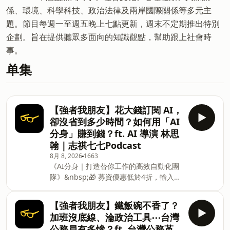
係、環境、科學科技、政治法律及兩岸國際關係等多元主
題。節目每週一至週五晚上七點更新，週末不定期推出特別
企劃。旨在提供聽眾多面向的知識觀點，幫助跟上社會時
事。
单集
【強者我朋友】花大錢訂閱 AI，
卻沒省到多少時間？如何用「AI
分身」賺到錢？ft. AI 導演 林思
翰｜志祺七七Podcast
8月 8, 2026
1663
《AI分身｜打造替你工作的高效自動化團
隊》&nbsp;🎁 募資優惠低於4折，輸入
「Ai77」再折 $350！&nbsp;👉 立即了
解課程：https://hi.sat.cool/R41Fj🔹10+
【強者我朋友】鐵飯碗不香了？
組實戰資源包｜不用從零開始，一人快速
加班沒底線、淪政治工具⋯台灣
組建 AI 團隊🔹AI 中控基地｜資料流程不
公務員有多慘？ft. 台灣公務革