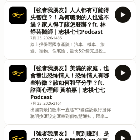
你會聽到⋯⋯→ 從 Justin.tv 玩到
仕！ DRX 達特仕由皮膚科醫師莊盈彥醫
Twitch，資深實況主 17 年怎麼看這個產
【強者我朋友】人人都有可能得
師，從每日診間觀察與實際保養需求出發
業的轉變？ → 為什麼新手實況主不應該
失智症？！為何聰明的人也逃不
打造， 將診間裡累積的皮膚科經驗， 轉
全職做實況？ →為什麼要叫自己「工商巨
過？家人得了該怎麼辦？ft. 林
化成每天都能使用的保養品， 陪你更有方
魔」？ → 抽卡、課金到底是怎麼影響玩
靜芸醫師｜志祺七七Podcast
向地照顧肌膚。現在加入 DRX 達特仕官
家心理的？ →只開實況、不做影片，就永
7月 25, 2026
1485
網新會員， 還有 $200 購物金可以領取！
遠不會被看見？ → 把觀眾當鄰居而不是
線上投保選國泰產險！汽車、機車、旅
👉https://drxskincare.com/4ukd3xC
粉絲，是什麼樣的社群經營哲學？ → 面
遊、寵物、住宅險，最快5分鐘完成投
#DRX達特仕 #精準保養 本集節目與
對觀眾人數起伏，要怎麼調適心
保。快上國泰產險官網，簡單點選，保障
「DRX 達特仕 」合作播出 ＿＿ Hiho～大
立即到位！ https://fstry.pse.is/9eddxk
家好，我是志祺， 這集來聊聊的來賓
【強者我朋友】美滿的家庭，也
—— 以上為 Firstory Podcast 廣告 ——
是⋯⋯ 皮膚科專科 莊盈彥醫師！ 這集你
會養出恐怖情人！恐怖情人有哪
吉時保： https://fstry.pse.is/9ep3l6 免
會聽到⋯⋯ → 熬夜但睡滿 8 小時就不會
些特徵？該如何和平分手？ft.
指定車牌、車型，用車前1小時投保，手
長痘？哪些說法是都市傳說？ → 為什麼
諮商心理師 黃柏嘉｜志祺七七
機投保5分鐘新安東京海上產險｜0800-
過了青春期還一直長痘？ → 看痘痘長的
Podcast
369-168｜104台北市中山區南京東路三
位置就能判斷身體哪裡出問題？ → 痘痘
段130號8-13樓 —— 以上為 Firstory
7月 23, 2026
2161
到底能不能擠？痘疤又是怎麼來的？ → A
出國前最怕匯率一直漲?中國信託銀行挺你
Podcast 廣告 —— Hiho～大家好，我是
酸、A 醇、A 醛差在哪？
聰明換匯設定匯率到價智慧通知，匯率相
志祺， 這集來聊聊的來賓是⋯⋯林靜芸醫
對低點不錯過再領優惠券享美金最高減3
師！這集你會聽到⋯⋯→ 打麻將能防失
分等優惠立即設定：
智、智商高就不會失智？網路常見迷思一
【強者我朋友】「買到賺到」是
https://fstry.pse.is/9d7lrt 投資外幣如幣
次破解 → 為什麼失智症要提早發現、提