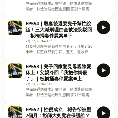
中保好通路徵求計畫開跑！結盟通信寬頻
名年輕共犯 (00:12:14) 三種判決 三種真相
業者 打造智慧社區生態圈 面對市場需求
(00:22:53) 死刑之後 (00:34:05) 主持人結
越來越多元，中保科技宣布推出「中保好
語 主持人：陳豐德 🎉Discord群組開張
通路」計畫，盼攜手跨產業夥伴，從既有
啦！快來加入一起聊天👉🏻
EP554｜殺妻後還要兒子幫忙說
服務場域延伸出新商機。這次與二類電信
https://discord.gg/GZts55RPuF 📢 加入
謊！三大減刑理由全被法院駁回
業者訊南寬頻電信合作，就是其中一項成
LINE社群來聊天 https://bit.ly/3pYILCc
｜板橋捅妻伴屍案●下
功案例，雙方從社區寬頻服務出發，進一
★ 邀約合作 podcast@ettoday.net ★ 案
7月 27, 2026
2152
步導入「中保好生活」與中保智慧樓管，
發ig追起來 https://bit.ly/2GCrgE6 ★
阿發持刀殺害結婚多年的妻子，伴屍近20
讓寬頻服務不只提供上網，也成為智慧社
小時，卻堅稱只刺了四、五刀。遭收押
區服務的新入口，對社區用戶來說，也能
後，他更要求兒子配合說謊，聲稱是自己
快速讓大樓、或是傳統公寓變身智慧樓
叫兒子報警，試圖爭取自首減刑。從染血
管。 👉點擊看完整報導：
EP553｜兒子回家驚見母親陳屍
項鍊、兒子證詞到精神鑑定，法院逐一拆
https://reurl.cc/gNvxdp 歡迎撥打專線
床上！父親冷回「我把你媽殺
穿他的說詞。這起案件不只是一場法庭攻
０８００－２２１１－９５，或填單
了」｜板橋捅妻伴屍案●上
防，更揭開一個家庭長年未被看見的控制
https://forms.gle/VbhRUT1eqPo3ECHM6
7月 23, 2026
1811
與暴力。 ｜本集來賓：資深社會記者 張
中保科技將有專人與您聯絡 1998年，林
中保好通路徵求計畫開跑！結盟通信寬頻
晏碩｜ (00:00:11) 前情提要 (00:01:05) 避
口下福村一棟透天厝門縫流出鮮血，屋內
業者 打造智慧社區生態圈 面對市場需求
重就輕的供詞 (00:05:09) 染血的項鍊
總舖師夫妻遭殘忍殺害。現場沒有撬門、
越來越多元，中保科技宣布推出「中保好
(00:06:43) 牢房軍師 (00:13:43) 沒有悔意
財物未失，警犬般警覺的家犬也整夜未
通路」計畫，盼攜手跨產業夥伴，從既有
的鑑定 (00:26:32) 看不見的裂縫 主持人：
吠，種種跡象都指向熟人犯案。警方靠一
EP552｜性侵成立、報告卻被壓
服務場域延伸出新商機。這次與二類電信
陳豐德 🎉Discord群組開張啦！快來加入
則刻
7個月！彰師大究竟在保護誰？
業者訊南寬頻電信合作，就是其中一項成