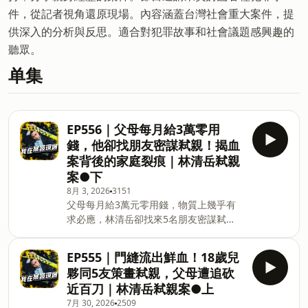
件，從記者視角還原現場。內容涵蓋台灣社會重大案件，提
供深入的分析與反思。適合對犯罪故事和社會議題感興趣的
聽眾。
单集
EP556｜父母每月給3萬零用
錢，他卻找朋友密謀弒親！揭血
案背後的家庭裂痕｜林清岳弒親
案●下
8月 3, 2026
3151
父母每月給3萬元零用錢，物質上幾乎有
求必應，林清岳卻找來5名朋友密謀弒
親。這起血案真正可怕的，不只是金錢與
怨恨，更是長年缺席的陪伴、打罵管教，
EP555｜門縫流出鮮血！18歲兒
以及一群年輕人在「講義氣」下失去判
夥同5友策畫弒親，父母遭追砍
斷。本集將深入解析林家的裂痕、共犯責
近百刀｜林清岳弒親案●上
任、判決翻轉。 (00:00:10) 前情提要
7月 30, 2026
2509
(00:00:48) 林清岳家庭背景 (00:08:59) 五