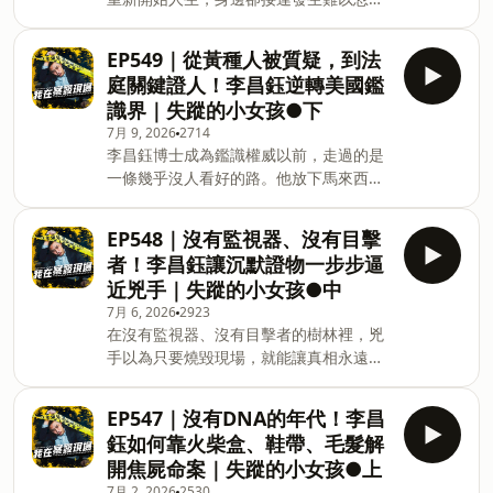
快速讓大樓、或是傳統公寓變身智慧樓
的死亡與中毒事件：第一任妻兒先後過
管。 👉點擊看完整報導：
世、女友多次昏迷送醫，第二任妻子更在
https://reurl.cc/gNvxdp 當 歡迎撥打專
EP549｜從黃種人被質疑，到法
痔瘡手術後突然癲癇，搶救25天仍不治。
線０８００－２２１１－９５，或填單
庭關鍵證人！李昌鈺逆轉美國鑑
當所有異常逐漸指向同一人，警方展開多
https://forms.gle/VbhRUT1eqPo3ECHM6
識界｜失蹤的小女孩●下
年監控與追查，甚至暗中關注第三任妻子
中保科技將有專人與您聯絡 學 -生鼓起勇
7月 9, 2026
2714
的安全。沒有監視器、沒有直接目擊者，
氣求救，換來的不是即時保護，而是沉
李昌鈺博士成為鑑識權威以前，走過的是
檢警如何在一連串細節中，拼出「蛇蠍
默、拖延與制度推諉。更令人心寒的是，
一條幾乎沒人看好的路。他放下馬來西亞
男」背後的真相？ ｜本集來賓：偵查第二
有人因身分差異獲得較輕處分，有人甚至
報社總編輯的身分，赴美從零開始，在語
大隊偵查員 梁星宇｜ ｜主持人：劉邠如
復職回到校園。本集深入拆解彰師大狼師
言、金錢與歧視的壓力下，一步步走進刑
｜ 🎉Discord群組開張啦！快來加入一起
案背後的
EP548｜沒有監視器、沒有目擊
事鑑識。當時的康州，科學物證還不是法
聊天👉🏻https://discord.gg/GZts55RPuF
者！李昌鈺讓沉默證物一步步逼
庭熟悉的語言；而他接手的實驗室，甚至
📢 加入LINE社群來聊天
近兇手｜失蹤的小女孩●中
是由廁所改建而成。本集將看見李昌鈺如
https://bit.ly/3pYILCc ★ 邀約合作
7月 6, 2026
2923
何從艱困起點撐到法庭中央，讓陪審團第
podcast@ettoday.net ★ 案發ig追起來
在沒有監視器、沒有目擊者的樹林裡，兇
一次真正聽懂：證物，也能替死者說出真
https://bit.ly/2GCrgE6 ★ 請豐德喝杯咖
手以為只要燒毀現場，就能讓真相永遠消
相。 ｜本集來賓：鑑識專家 謝松善｜
啡 https://bit.ly/2SK5P9G ★ Y
失。但李昌鈺博士沒有追著傳聞跑，而是
(00:00:10) 前情提要 (00:01:25) 大海裡的
回到證物本身：兇刀、指紋、血型、毛
小魚 (00:12:35) 亞洲人在美國的困境
EP547｜沒有DNA的年代！李昌
髮、油漆碎片，甚至一台被丟到遠方的腳
(00:16:47) 替無辜者洗冤 (00:25:03) 科學
鈺如何靠火柴盒、鞋帶、毛髮解
踏車。這些看似微小、沉默的線索，卻一
站上法庭 (00:38:35) 恩師李昌鈺 主持人：
開焦屍命案｜失蹤的小女孩●上
步步把警方帶向同一個名字。當證據全都
陳豐德 🎉Discord群組開張啦！快來加入
7月 2, 2026
2530