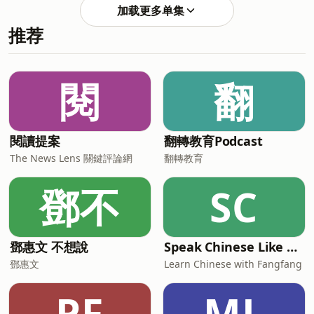
手印、地毯上的血腳印，卻成了鑑識破案
(00:33:06) 犯罪過程 (00:35:46) 陪審團定
加载更多单集
的關鍵。本集從李昌鈺博士親手偵辦的經
罪 (00:36:47) 李昌鈺博士的精神傳承 主持
推荐
典案件出發，看證據如何在混亂現場裡說
人：陳豐德 🎉Discord群組開張啦！快來
出真相。 ｜本集來賓：鑑識專家 阿善師
加入一起聊天👉🏻
｜ (00:00:11) 美國德比小鎮 (00:05:08) 祖
https://discord.gg/GZts55RPuF 📢 加
孫三代遇害 (00:09:27) 初步勘查
閱
翻
(00:12:07) 初步懷疑對象 (00:17:31) 鑑識
現場狀況 (00:30:22) 血跡型態 (00:36:29)
手錶、報紙與雜誌 (00:41:38) 熱案變冷案
主持人：陳豐德 🎉Discord群組開張啦！
閱讀提案
翻轉教育Podcast
快來加入一起聊天👉🏻
The News Lens 關鍵評論網
翻轉教育
https://discord.gg/GZts55RPuF 📢 加入
LINE社群來聊天 https://bi
鄧不
SC
鄧惠文 不想說
Speak Chinese Like A Taiwanese Local
鄧惠文
Learn Chinese with Fangfang
PF
ML