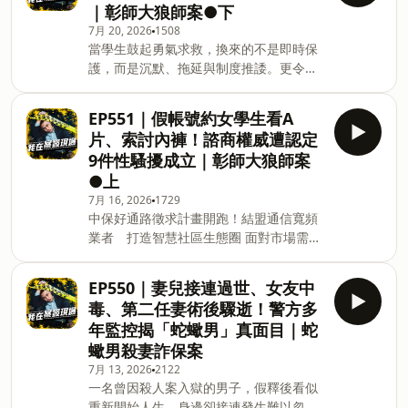
一起聊天👉🏻
｜彰師大狼師案●下
功案例，雙方從社區寬頻服務出發，進一
https://discord.gg/GZts55RPuF 📢 加入
7月 20, 2026
1508
步導入「中保好生活」與中保智慧樓管，
LINE社群來聊天 https://bit.ly/3pYILCc
當學生鼓起勇氣求救，換來的不是即時保
讓寬頻服務不只提供上網，也成為智慧社
★ 邀約合作 podcast@ettoday.net
護，而是沉默、拖延與制度推諉。更令人
區服務的新入口，對社區用戶來說，也能
心寒的是，有人因身分差異獲得較輕處
快速讓大樓、或是傳統公寓變身智慧樓
分，有人甚至復職回到校園。本集深入拆
管。 👉點擊看完整報導：
EP551｜假帳號約女學生看A
解彰師大狼師案背後的機構背叛、性平制
https://reurl.cc/gNvxdp 歡迎撥打專線
片、索討內褲！諮商權威遭認定
度漏洞，以及StandbyMe平台如何接住受
０８００－２２１１－９５，或填單
9件性騷擾成立｜彰師大狼師案
害者，逼迫沉睡已久的體制開始面對責
https://forms.gle/VbhRUT1eqPo3ECHM6
●上
任。 (00:00:11) 上集提要 (00:02:13) 「自
中保科技將有專人與您聯絡 2020年，新
7月 16, 2026
1729
己注意安全」 (00:09:37) 誰能全身而退
北板橋一名兒子返家探望父母，卻在昏暗
中保好通路徵求計畫開跑！結盟通信寬頻
(00:15:51) StandbyMe平台 (00:22:59) 結
房間裡發現母親早已死亡，父親則躺在一
業者 打造智慧社區生態圈 面對市場需求
語 主持人：陳豐德 🎉Discord群組開張
旁，冷冷說出：「我把你媽殺了。」這對
越來越多元，中保科技宣布推出「中保好
啦！快來加入一起聊天👉🏻
在鄰居眼中相處正常、共同生活多年的老
通路」計畫，盼攜手跨產業夥伴，從既有
https://discord.gg/GZts55RPuF 📢 加入
夫
EP550｜妻兒接連過世、女友中
服務場域延伸出新商機。這次與二類電信
LINE社群來聊天 https://bit.ly/3pYILCc
毒、第二任妻術後驟逝！警方多
業者訊南寬頻電信合作，就是其中一項成
★ 邀約合作 podcast@ettoday.net ★ 案
年監控揭「蛇蠍男」真面目｜蛇
功案例，雙方從社區寬頻服務出發，進一
發ig追起來 https://bit.ly/2GCrgE6 ★
蠍男殺妻詐保案
步導入「中保好生活」與中保智慧樓管，
7月 13, 2026
2122
讓寬頻服務不只提供上網，也成為智慧社
一名曾因殺人案入獄的男子，假釋後看似
區服務的新入口，對社區用戶來說，也能
重新開始人生，身邊卻接連發生難以忽視