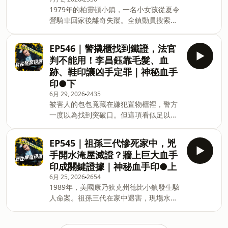
指向他，真正困難的問題才出現：沒有自
一起聊天👉🏻
1979年的柏靈頓小鎮，一名小女孩從夏令
白、沒有人證，物證真的能把兇手送上法
https://discord.gg/GZts55RPuF 📢 加入
營騎車回家後離奇失蹤。全鎮動員搜索，
庭嗎？ ｜本集來賓：鑑識專家 謝松善｜
LINE社群來聊天 https://bit.ly/3p
最後卻在樹林落葉堆中，發現一具被焚燒
(00:00:10) 前情提要 (00:01:30) 尋找凶器
到難以辨認的遺體。沒有DNA、沒有目擊
(00:08:29) 火柴盒與紅色油漆 (00:11:42)
EP546｜警撬櫃找到鐵證，法官
者，現場甚至已遭破壞。這起案件不只震
試探嫌疑犯 (00:23:52) 物證連結
判不能用！李昌鈺靠毛髮、血
撼純樸小鎮，也成為李昌鈺博士鑑識生涯
(00:25:18) 被害人的腳踏車 主持人：陳豐
跡、鞋印讓凶手定罪｜神秘血手
中極具代表性的重大案件。 ｜本集來賓：
德 🎉Discord群組開張啦！快來加入一起
印●下
鑑識專家 謝松善｜ (00:00:11) 前言
聊天👉🏻https://discord.gg/GZts55RPuF
6月 29, 2026
2435
(00:02:08) 失蹤的小女孩 (00:08:09) 樹叢
📢 加入LINE社群來聊天
被害人的包包竟藏在嫌犯置物櫃裡，警方
裡的焦屍 (00:14:50) 李博士勘查現場
https://bit.ly/3pYI
一度以為找到突破口。但這項看似足以定
(00:19:54) 沉默的證人 (00:29:31) 李昌鈺
罪的證據，卻因搜索程序違法被法官排
博士生平 主持人：陳豐德 🎉Discord群組
除。當最關鍵的鐵證瞬間失效，案子幾乎
開張啦！快來加入一起聊天👉🏻
EP545｜祖孫三代慘死家中，兇
又要回到原點。李昌鈺博士只能重新回到
https://discord.gg/GZts55RPuF 📢 加入
手開水淹屋滅證？牆上巨大血手
命案現場，靠手錶、鞋印、血手印與流水
LINE社群來聊天 https://bit.ly/3pYILCc
印成關鍵證據｜神秘血手印●上
量推算，把每一個不起眼的跡證串成兇手
★ 邀約合作 podcast@ettoday.net ★ 案
6月 25, 2026
2654
逃不掉的真相。 ｜本集來賓：鑑識專家
發ig追起來
1989年，美國康乃狄克州德比小鎮發生駭
阿善師｜ (00:00:10) 前情提要 (00:01:44)
人命案。祖孫三代在家中遇害，現場水龍
尋找凶器 (00:05:36) 從熱案到冷案
頭被打開，整間屋子幾乎被水淹過，像是
(00:11:22) 犯罪剖繪 (00:17:02) 回推死亡
兇手刻意沖掉證據。但牆上留下的巨大血
時間 (00:22:33) 鎖定、逮捕嫌犯