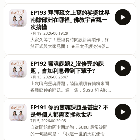
位「大道公」在中南部是全方位的信仰。
當小三、當小王真的有業力嗎？不知者是
這集 Susu 和 Alice 從台南興濟宮的參拜
否無罪，知道之後又該怎麼辦 🕉️ 菩薩開
EP193 拜拜疏文上寫的娑婆世界
聊起，帶大家認識這位歷史上真實存在、
的化解管道：持誦楞嚴咒、多行善，以及
南贍部洲在哪裡_ 佛教宇宙觀一
又在天界跟華佗學醫的醫神。本集重點：
誠實面對這段感情的抉擇 👼 天使靈氣不
次搞懂
🩺 北宋神醫吳夲：13 歲失去雙親而立志
是西方人的專利：它和阿卡西差在哪？為
7月 19, 2026
00:19:29
學醫，從瑤池金母、太上老君手中習得的
什麼大家最想要的是被理解 🪷 原來很多
大家久等了！歷經長時間設計與製作，終
一身本領 📜 為什麼大家都叫祂「大道
神明都有肉身經驗：觀音是妙善公主、綠
於正式與大家見面！ 🔥三太子護身法器
公」？宋孝宗封號與閩南稱謂的由來 🐉
度母是文成公主、佛陀是悉達多太子 ⚔️
正式開放販售！融合三太子四大神器✨ 火
點龍睛、醫虎喉：興濟宮的眼科藥籤，與
聖女貞德、媽祖、玄天上帝，竟然也都是
尖槍✨ 乾坤圈✨ 混天綾✨ 風火輪，將守
黑虎將軍為什麼是黑的 🧵 一條絲線隔空
揚升大師 💌 Amber的天使療癒案例分
EP192 靈魂課題2_沒修完的課
護、破煞、開運、願力加速顯化的象徵融
診脈，識破皇帝綁在貓身上的考驗，治好
享，那位進門說「我不相信」、離開卻哭
題，會加利息帶到下輩子?
入其中，希望陪伴每一位有緣人，成為生
文皇后 🌌 現在的神明為什麼比較不容易
著道謝的踢館個案，還
7月 13, 2026
00:25:47
活中的守護力量。購買連
顯靈？從維度物質化聊到外星人與意識移
上次聊完靈魂課題，陸陸續續有仙粉來問
結:https://goodtime.college/product-
動💊 保生大帝可以求什麼：選醫生、求順
各種延伸的問題。這一集，Susu 和 Alice
category/select/✨ 三款共同守護能量✅
產、醫護人員求平安，藥籤怎麼用 🥟 祂
就接著把「天命」這件事，還有一路陪著
護身開運✅ 破煞除障✅ 穩定風水磁場✅ 擋
喜歡的供品居然是包子！還有聖號「金闕
我們的守護靈、守護天使，好好再聊一
小人、避負能量✅ 守護家運平安✅ 協助孩
EP191 你的靈魂課題是甚麼? 不
御史萬壽無極保生大帝」持念 36 遍從失
下。🌀 追求神通，有時候是在逃避人生很
子專注與穩定✅ 加速願力顯
去雙親的少年到人人可依靠的醫神，祂走
是每個人都需要拯救世界
多人非常熱衷追求天命，希望自己能通
化..............................................................
的一直是同一條路：看見苦，就想辦法
7月 5, 2026
00:30:05
靈、能收到高維或神佛的訊息、擁有一些
拜拜疏文上寫的「宅居娑婆世界南贍部
解。✨📎 本集
自從開始做阿卡西諮詢，Susu 最常被問
特殊能力。但Alice 都提醒：這背後，有
洲」，到底是什麼意思？在哪裡？Alice
的一句話就是：「我這一世的天賦使命是
時候藏著一種「靈性逃避」，也叫「靈性
在 15 年前的祈福法會上第一次看到這行