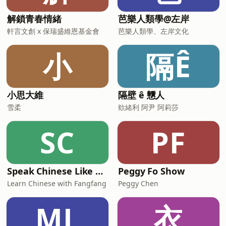
大家想像中的陰間神祇，而是一種地方守
塵，結果整包拿來擦眼淚。她說，看到張
護神的概念。後來到了漢代之後，城隍祭
騫在沙漠裡
解鎖青春情緒
芭樂人類學@左岸
祀才逐漸普及到民間。慢慢地，人們也開
軒言文創 x 保瑞盛維恩基金會
芭樂人類學、左岸文化
始相信城隍爺除了守護地方平安之外，還
肩負了審理冤屈、維持陰陽秩序的重要責
小
隔Ê
任。為什麼很多人從小都怕城隍廟？Alice
分享，小時候在金門，外婆家附近就有一
間很大的城隍廟。她說自己跟妹妹從小都
不敢進去，因為總覺得裡面燈光灰灰暗暗
小思大維
隔壁 ê 戇人
的，氣氛非常莊嚴，再加上大人總會說
雪柔
欸緒利 阿尹 阿莉莎
「城隍
SC
PF
Speak Chinese Like A Taiwanese Local
Peggy Fo Show
Learn Chinese with Fangfang
Peggy Chen
ML
衣