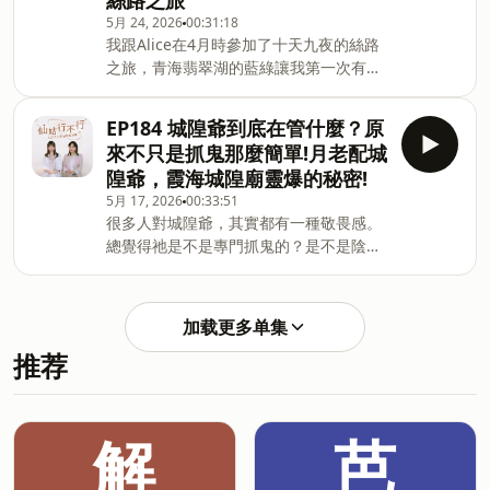
絲路之旅
以四個真實案例跟大家分享，每一個都讓
國，精油不是高大上，是日常國禎老師
5月 24, 2026
00:31:18
我印象非常深刻。你可能在其中某個人身
2019 年就到法國學精油，這次異地重
我跟Alice在4月時參加了十天九夜的絲路
上，看到一點點自己。🐚 案例一：希臘女
遊，整個人親切到不行。他說，南法、甚
之旅，青海翡翠湖的藍綠讓我第一次有人
神 Rebecca——他不是控制你，他只是怕
至整個法國，處處都是植物的香氣：• 絲
間仙境的感覺，七彩丹霞的橘色山丘讓人
再失去你Rebecca 來找我，是因為先生太
柏——南法很特殊的植物，梵谷的星空裡
以為走進了美國大西部，月牙泉騎駱駝的
黏、太沒安全感，讓她壓力很大。我開始
畫的就是它，代表冥王星、代表靈魂的覺
EP184 城隍爺到底在管什麼？原
體驗也讓人印象深刻(駱駝很可愛)。但讓
解讀，看到一個奇異的畫面——她是希臘
醒。老師一入住莊園，摸香第一支抽到的
來不只是抓鬼那麼簡單!月老配城
我最無法忘記的，是莫高窟裡發生的兩件
女神阿芙洛狄忒（即維納斯），金髮碧
就是絲柏，超有共時性。• 橄欖樹—
隍爺，霞海城隍廟靈爆的秘密!
事。🕌 先說說莫高窟莫高窟在敦煌，俗稱
眼、從海裡走出來。那是我第一次看到歐
5月 17, 2026
00:33:51
千佛洞。西元366年開鑿，歷經十幾個朝
洲神話的前世。那一世，她先生是考古學
很多人對城隍爺，其實都有一種敬畏感。
代，綿延1000多年，距今快1700年了。
家，在古籍圖像裡愛上她的形象，連本人
總覺得祂是不是專門抓鬼的？是不是陰
現存735個洞窟，壁畫4.5萬平方公尺，彩
都沒見過，就愛上了這個無法真正擁有的
廟？小朋友是不是不要亂進去比較好？但
塑超過2400座，是全世界現存規模最大、
女神。再往下看，清末民初上海灘，兩人
這次錄完這集後，我才發現，大家真的誤
內容最豐富的佛教藝術寶庫，1987年列入
終於相遇——他是畫家，她是人體模特
會城隍爺很久了。城隍爺，其實是守護城
世界文化遺產。我們那天，只看了六七個
兒，卻被戰亂生生拆散，他帶著遺憾過完
加载更多单集
市的神明很多人不知道，「城隍」這兩個
窟，就已經說不出話了。裡面全程禁止拍
了那一生。好不容易這一世在一起
推荐
字本身就帶有守護的意思。「城」代表城
照。能做的只有把它刻在腦海裡。🎥 進去
牆，「隍」則是護城河。古代的城隍，其
之前，就有人先哭了進莫高窟之前，會先
實象徵的是守護地方安寧與百姓安全的神
看一部大銀幕電影——講的是張騫出使西
明。在《禮記》裡甚至就已經有相關記
域的故事，真人演出，畫面很像在看院線
解
芭
載：「水者隍也，庸者城也。」這也是城
片。大概20分鐘。我們隨行有個團員，從
隍信仰最早的雛形。所以城隍最早並不是
廁所帶了一包衛生紙進去，本來是怕沙