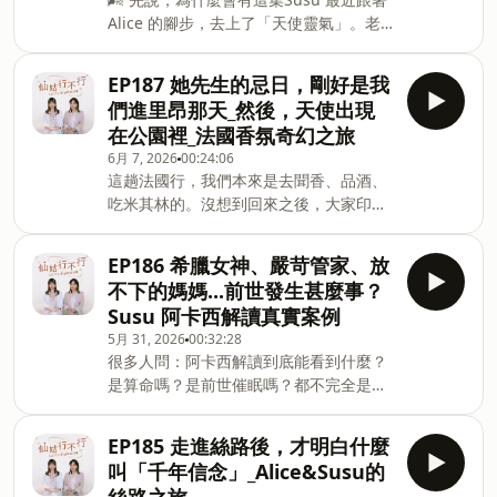
完全不一樣。 她是人類圖裡少見的「四分
師。但這集最讓 Susu 等不及想分享的，
Alice 的腳步，去上了「天使靈氣」。老
人」，同一件事能看見四個面向,所以她特
是我在課堂上拿到一團紫色火焰，興奮到
實說，前兩天上課時蠻混沌的，老師（一
別容易卡住:到底我內心深處,真正想要的
「玩」了起來，然後被聖哲曼大師溫柔地
位從英國來的外國老師）每次叫大家冥
是什麼?問越多人,反而越緊張、越隨波逐
提醒了一下，紫色火焰不是拿來玩的啦
EP187 她先生的忌日，剛好是我
想，Susu 完全看不到畫面，只覺得自己
流。因為每個人給的方向都不一樣,而她,
們進里昂那天_然後，天使出現
在星際的大海裡，像在搖籃裡晃啊晃。但
根本不知道自己要什麼。直到朋友開了一
在公園裡_法國香氛奇幻之旅
身體很誠實。做天使療癒的時候，整個人
堂奧修禪卡課,她才終於找到一個「不是從
6月 7, 2026
00:24:06
熱熱的，本來手腳冰冷的 Susu，那幾天
別人口中」得到答案的工具 🃏🃏 奧修禪卡
這趟法國行，我們本來是去聞香、品酒、
手熱到不行。到了第三天，畫面才慢慢出
到底在抽什麼?它的全名是「奧修禪宗塔羅
吃米其林的。沒想到回來之後，大家印象
現，也因為太好奇，下課後 Susu 還跑去
牌」,一樣是 78 張的框架,但奧修把禪宗的
最深的，不是哪一道料理，也不是哪一支
買書，認真查了一件事：天使，到底是什
理念裝了進去,用西方心理學來講東方的
精油，而是在一座公園裡，一個已經變成
麼時候開始存在的？📜 天使，不是現代才
禪。它最迷人的地方是，它喚出的是你潛
EP186 希臘女神、嚴苛管家、放
天使的人，等著他的太太。🌿 先說，為什
被「發明」出來的從歷史看，人類對天使
意識的答案,不是別人塞給你的答案。
不下的媽媽...前世發生甚麼事？
麼會有這趟旅行這次是跟著國禎老師走的
的理解，早得超乎想像：• 蘇美文明（西
Kaya
Susu 阿卡西解讀真實案例
「法國香氛深度之旅」，外加美食米其
元前 3000 多年）——就記載了「神的信
5月 31, 2026
00:32:28
林。老師帶著幾位精油大師班的學生，加
使」。祂不是人、也不是神，是介於兩者
很多人問：阿卡西解讀到底能看到什麼？
上對香氛、對美食有興趣的夥伴，一行十
之間的存在，像一座橋，連結人與更高的
是算命嗎？是前世催眠嗎？都不完全是，
九個人，從馬賽進、往里昂走。這個行程
世界。• 亞述文明（西元前 900 年）——
阿卡西紀錄更像是一部靈魂的履歷表，你
其實一年前就在策劃了，當時在精油問香
留下的石雕裡，出現了經典的「人身＋背
這一世為什麼是這樣的人、為什麼跟某些
課程裡，大家起鬨請旅居法國的kay，幫
後翅膀」形象，代表一種守護的力量，看
EP185 走進絲路後，才明白什麼
人糾纏不清、為什麼有某些揮之不去的恐
忙規劃「一個一年後的香氛旅行吧」，沒
守國土、守護人民。• 波斯文明（西
叫「千年信念」_Alice&Susu的
懼或執念，裡面幾乎都有答案。這集我們
想到一轉眼，去了、也回來了。😆🌬️ 在法