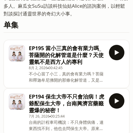
多人。麻瓜女SuSu訪談科技仙姑Alice的諮詢案例，以輕鬆
對談探討通靈世界的奇幻大小事。
单集
EP195 當小三真的會有業力嗎_
菩薩開的化解管道是什麼？天使
靈氣不是西方人的專利
8月 2, 2026
00:42:45
不小心當了小三，真的會有業力嗎？菩薩
和釋迦牟尼佛開的那條化解管道，又是什
麼？這集是意外錄成的。Amber本來只是
來拿三太子法器，卻被我們臨時拖進來，
EP194 保生大帝不只會治病！虎
請她來談談最近她接的一些天使靈氣的案
爺配保生大帝，台南興濟宮藥籤
例。我們從天使靈氣一路聊到小三業力與
靈爆的秘密！
感情，沒講稿、一開錄就停不下來。聽完
7月 26, 2026
00:25:44
後你會更清楚知道：天使靈氣真的不是西
台南的計程車司機說：不只身體病痛，連
方人的專利，觀世音、媽祖、玄天上帝，
東西找不到，他也去問保生大帝。原來這
其實也都是「揚升大師」。本集重點：⚖️