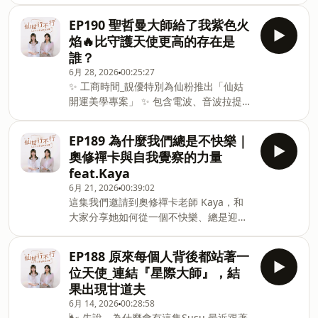
什麼？我有什麼功課還沒完成？」會問這
繞道」。意思是，你其實是想藉由「我會
字，納悶到現在終於認真查了。這一查不
個問題的，很多都是四、五十歲的人。該
通靈、我在幫助別人」，來繞開自己真正
EP190 聖哲曼大師給了我紫色火
得了，原來短短八個字，藏著一整套佛教
結的婚、該衝的事業都經歷過了，走到一
該面對的人生課題。心裡想的是：能不能
焰🔥比守護天使更高的存在是
宇宙觀
個可以喘口氣的階段，突然回頭想：我這
給我一點神通，讓我中樂透、讓我股票買
誰？
一輩子來當人，到底是為了什麼？我走在
對、讓我變厲害？可是真正的問題，可能
6月 28, 2026
00:25:27
對的路上嗎？這一集，我們好好來聊「靈
是家庭關係、情緒管理、人際相處，或是
✨ 工商時間_靚優特別為仙粉推出「仙姑
魂課題」這件事。🌱 其實，你的課題沒有
長期低落的自我價值感。你想借助神力來
開運美學專案」 ✨ 包含電波、音波拉提、
你想的那麼偉大很多人一聽到「使命」，
解決，卻沒有回到本質，去面對眼前需要
肉毒、玻尿酸、皮秒蜂巢、海飛秀、除毛
就想得好大：我是不是要當靈性導師？是
改變、需要克服的事。當你在很不穩定的
等服務，全部都有仙粉專屬優惠，不用飛
不是要有特殊能力、去影響很多人、去拯
EP189 為什麼我們總是不快樂｜
狀態下拚命追求高靈訊息，反而容易讓能
韓國，在台灣就能搞定。
救這個不公不義的社會？Alice 說，真相
量失衡，因為出發點已經偏了，靈性也就
奧修禪卡與自我覺察的力量
https://dreamu.com.tw/fairyokla/靚優
往往樸素得多。大部分人的課題，其實是
容易走上不太正確的那條路。Alice 分享
feat.Kaya
官方line ID：@dreamuclinic
很個人的：怎麼真正學會愛自己、珍惜自
自己的經驗：她當年並
6月 21, 2026
00:39:02
https://lihi3.cc/d5Cz7📲 想知道哪些療程
己；怎麼原諒累世以來父母對你做的事；
這集我們邀請到奧修禪卡老師 Kaya，和
適合你？ 加入靚優官方 LINE，告訴他們
怎麼學會設立界限、學會拒絕別人。有人
大家分享她如何從一個不快樂、總是迎合
通關密語 「仙粉」，就能預約你專屬的開
的使命，就只是好好當一個父母、當一個
別人期待的人，一步一步走向真正認識自
運美學諮詢，讓專業醫師陪你一起找回最
先生或太太，或者單純來體驗「開開心心
己的人生旅程。很多時候，我們以為人生
有光彩的自己。
地生活」這件事。Alice也分享，最近很多
EP188 原來每個人背後都站著一
的問題來自工作、感情或家庭。但其實更
~~~~~~~~~~~~~~~~~~~~~~~~~~~~~~~~
來諮詢的人看起來都很悶，菩薩就問：
位天使_連結『星際大師』，結
深層的問題是：👉 我們從來沒有真正傾
上一集，我們從蘇美文明一路聊到天使靈
「你真的想不到一件讓你開心的
果出現甘道夫
聽過自己。💭 「我做的每個決定,好像都
氣。這一集要往上走一層，介紹大天使，
6月 14, 2026
00:28:58
不是我喜歡的」Kaya 說,以前的她跟現在
還有比天使更高的存在：大天使與揚升大
🌬️ 先說，為什麼會有這集Susu 最近跟著