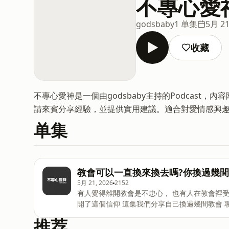
不專心愛
godsbaby
1 单集
5月 21
收藏
不專心愛神是一個由godsbaby主持的Podcas
請來賓分享經驗，並提供實用建議。適合對愛情感興
单集
教會可以一直換來換去嗎?你換過幾間
5月 21, 2026
2152
有人覺得離開教會是不忠心， 也有人在教會裡受過傷、迷惘過、甚至待到喘不過氣也不敢做出決定 最後就離
開了這個信仰 這集我們分享自己換過幾間教會 聊聊那些離開與留下背後真正的原因 也許你現在正在適應新的
教會 也許你已經很久沒走進教會了 希望這集能陪你一起思考信仰與人的關係 不專心愛神 IG：
推荐
iloveyou.godd