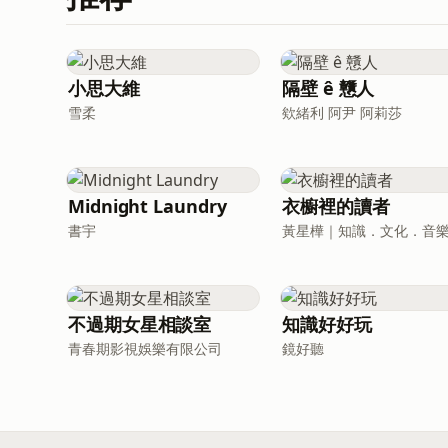
小思大維
隔壁 ê 戇人
雪柔
欸緒利 阿尹 阿莉莎
Midnight Laundry
衣櫥裡的讀者
書宇
不過期女星相談室
知識好好玩
青春期影視娛樂有限公司
鏡好聽