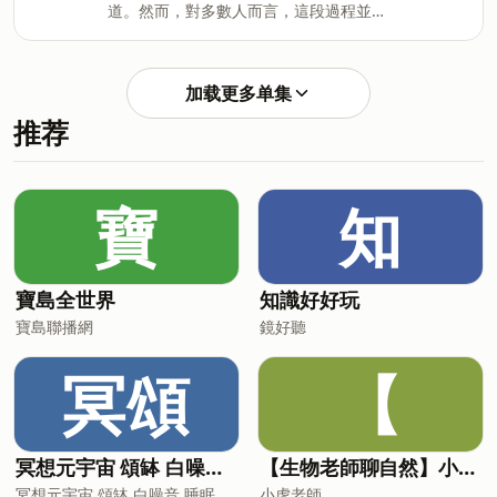
道。然而，對多數人而言，這段過程並不
道、濟州偶來……四年累計超過2600公
理人如何與AI對話，促發決策靈感02:17
如想像中順利，反而伴隨著迷惘、挫折，
里，甚至在台灣辦了近100場朝聖分享
｜把AI變成品管幫手，為重要數據嚴格把
甚至後悔。或許確實有人能幸運銜接上理
會、串聯起逾千人的朝聖者社群。這一集
關06:33｜決策加快一倍！把Agent變成匯
想工作，但更多人，正卡在方向不明、進
他聊自己從創業家走到朝聖者的真實轉
報秘書，內外系統資訊不漏
加载更多单集
退兩難的職涯關口——而這本書，正是為
折，以及他在路上看見的那些人、那些故
推荐
這些人而寫。天下雜誌出版《哈佛商學院
事。他說，每個人出走的原因五花八門，
新世代生涯課》製作團隊：凌爾祥、張雅
不全然是「尋找自我」那麼簡單。透過他
媛、林佩均＊推薦好書《哈佛商學院新世
的眼睛，看清楚朝聖之路能獲得什麼，以
代生涯課》：
及如果沒辦法請假飛去西班牙，又可以怎
寶
知
https://bookstw.link/9d5vr3＊立即探索
麼做？聽完這集你會知道：1.走上朝聖之
《天下學習》：
路的台灣人，都是什麼樣的人？2.走完逾
https://hi.cw.com.tw/u/j85asib/＊意見
千公里後，朝聖之路讓他體悟到什麼？3.
信箱：bill@cw.com.tw Powered by
沒辦法參加朝聖之路的人，能在日常裡
寶島全世界
知識好好玩
Firstory Hosting
寶島聯播網
鏡好聽
冥頌
【
冥想元宇宙 頌缽 白噪音 睡眠音樂
【生物老師聊自然】小故事，談生態
冥想元宇宙 頌缽 白噪音 睡眠音樂
小虎老師