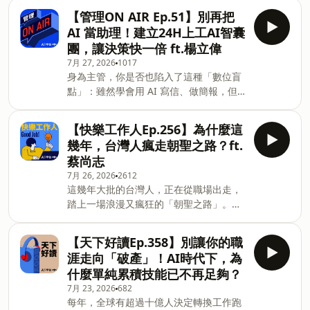
技推動長照制度，並非源自政策要求，而
《從0到1》：人生必讀的一本書【本集金
【管理ON AIR Ep.51】別再把
是從一位同仁配偶癌症復發、獨自照顧家
句】人生給的不是標準答案，而是開放的
AI 當助理！建立24H上工AI智囊
庭的突發事件開始，意識到：「善意不能
答案。擁有長期計畫的人，永遠是被低估
團，讓決策快一倍 ft.楊立偉
只靠運氣，而是要變成制度。」從董事長
的。#瓦基 #閱讀前哨站 #人生必讀書單#
7月 27, 2026
1017
發出公開信支持、提供每季長照補助，到
人生給的答案 #恆毅力 #從0到1 主持人：
身為主管，你是否也陷入了這種「數位盲
推動彈性工時、居家辦公、整合政府資
天下學習事業群總經理 吳韻儀來賓：閱讀
點」：雖然學會用 AI 寫信、做簡報，但
源、成立長照社群與專責窗口，普萊德逐
前哨站站長瓦基製作團隊：張雅媛、何靜
每當需要一份市場分析，還是得動員部屬
步建立七大長照支持機制，讓員工面對照
芬、張齊方、王薇茹＊週年限定優惠｜閱
花上兩天搜集整理？或者，你試著跟 AI
顧壓力時，不必只能在家庭與工作之間二
讀前哨站Ｘ天下雜誌出版精選書單：
【快樂工作人Ep.256】為什麼這
討論決策，卻發現它只會順著你的話講、
選一。更進一步，普萊德將自身經驗擴散
https:
幾年，台灣人瘋走朝聖之路？ft.
過度提供「情緒價值」，給不出真正有建
至供應鏈，號召20多家供應商成立「長照
蔡尚志
設性的批判反思？意藍資訊總經理、同時
共好聯盟」，讓照顧不只是企業內部福
7月 26, 2026
2612
也在台大商學院教授「AI 商業策略」的楊
利，而成為企業永續與供應鏈共好的實
這幾年大批的台灣人，正在從職場出走，
立偉指出：「真正的高階經理人，早就跨
踐。本集《人才戰情室》，邀請普萊德科
踏上一場浪漫又瘋狂的「朝聖之路」。根
越了單點玩工具的階段，而是透過 AI 的
技永續辦公室執行長呂慧珍，分享企業如
據朝聖之路中心統計，台灣人赴西班牙走
量變與質變，徹底重塑管理流程。」本集
何從一個真實事件出發，把長照需求制度
朝聖之路的人數，已是亞洲第二，且還在
節目將幫你的管理腦徹底升級！帶你跳脫
化，打造讓員工「照顧家人，也不用離開
【天下好讀Ep.358】別讓你的職
急遽成長，即將超越現居第一的韓國。究
「只會下 Prompt 解決單點問題」的初階
職場」的支持系統。 🎧 本集亮點04:20｜
涯走向「破產」！AI時代下，為
竟為什麼這麼多人踏上長達800公里、需
思維，晉升為「懂得打造 AI Agent 新同
一場員工家庭變故，如何催生企業長照制
什麼單純累積技能已不再足夠？
走逾30天的朝聖之路？本集邀請「修女也
事，幫你搞定複雜流程」的超級管理者，
度？
7月 23, 2026
682
瘋狂」FB專頁創辦人蔡尚志，他走過法國
實現真正的高效人機協作！【聽完這集你
每年，全球有超過十億人決定轉換工作跑
之路、葡萄牙之路、原始之路、熊野古
會知道】01:13｜從想到做一秒生成！經