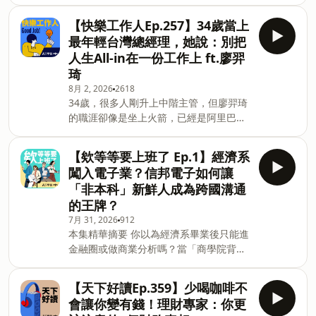
點。究竟，主管與企業該如何建立開放透
世界」該怎麼站穩。【聽完這集你會知
https://forms
明的環境，讓團隊重新找回工作熱情與歸
道】04:38｜金控一定要有保險嗎？用三
【快樂工作人Ep.257】34歲當上
屬感？ 我們特別邀請到英國標準協會
個世代一起吵出結論，玉山交給年輕
最年輕台灣總經理，她說：別把
（BSI）東北亞區董事总經理——謝君豪
MA、中階主管、高階經理人共同討論。
人生All-in在一份工作上 ft.廖羿
（Joe），為大家剖析職場心理安全感的關
決策不是從上而下發布，是從三個世代辯
琦
鍵心法！從疫情後的混合工作型態挑戰，
出來的。08:38｜先處理人心，再處理數
8月 2, 2026
2618
到如何落實全球首個心理健康國際指引
字新手CEO一上任就碰上金融海嘯，高階
34歲，很多人剛升上中階主管，但廖羿琦
ISO 45003，教主管如何鑑別心理社會危
主管直接減薪20%、副總10%、經理人
的職涯卻像是坐上火箭，已經是阿里巴巴
害因子、做好心態轉變，並透過實質關懷
5%，但基層員工權益一毛不動，並公開宣
台灣區最年輕的總經理。她的職涯進展快
與調整，留住企業最核心的人才！【聽完
布不裁員。黃男州分享，理由是人才是最
速，並非因為有硬底子技術，反倒是徹底
這集你會知道】04:06｜打破工作與生活
珍貴的資產——減薪從上面
【欸等等要上班了 Ep.1】經濟系
的文組出身，大學讀新聞、碩士在國外學
模糊的內耗！ 面對遠距或 Hybrid 混合工
闖入電子業？信邦電子如何讓
公共傳播。然而她勇於跨域，畢業後直接
作帶來的超長工時與壓力，企業與主管需
「非本科」新鮮人成為跨國溝通
進到門檻極高的雲端服務業，待過行銷、
適時調整工作模式與區域，讓員工在工作
的王牌？
業務、投資人關係部門，每次砍掉重練，
與生活間取得平衡。06:39｜主管心態轉
7月 31, 2026
912
快速累積各領域的養分。這集廖羿琦分享
變是心理安全感的關鍵！ 員工心理健康不
本集精華摘要 你以為經濟系畢業後只能進
她的職涯抉擇心法，包括：職涯賽道怎麼
能只靠人資訂規章，部門主管需跳脫舒適
金融圈或做商業分析嗎？當「商學院背
選、年輕主管如何服眾。最有趣的是，她
圈，建立 Speak Up 等公開透明的傾聽渠
景」遇上「電子製造業」，會擦出什麼樣
說，讓她走得最遠的，不是把時間全押在
道，讓同仁敢於表達真實想法。11:03
的反差火花？本集邀請到 信邦電子汽車事
工作上，並鼓勵每個人都該規劃名片之外
【天下好讀Ep.359】少喝咖啡不
業處 業務工程師 郭宗玹 (Benjamin)，分
的人生。聽完這集你會知道：1.文組生不
會讓你變有錢！理財專家：你更
享他如何帶著歐洲交換一年的跨文化視
該畫地自限，怎麼抓住跨域機會？2.第一