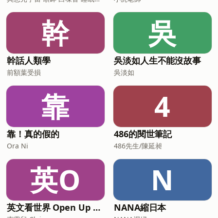
幹
吳
幹話人類學
吳淡如人生不能沒故事
前額葉受損
吳淡如
靠
4
靠！真的假的
486的閱世筆記
Ora Ni
486先生/陳延昶
英O
N
英文看世界 Open Up English with Claire
NANA縮日本