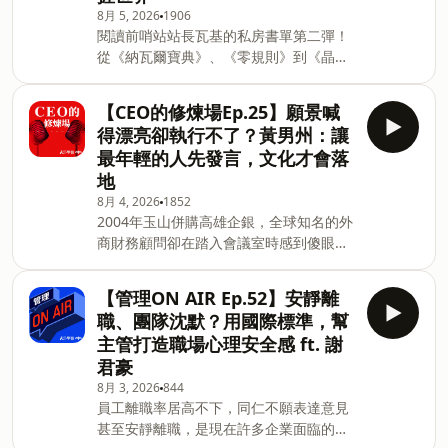
8月 5, 2026
1906
下學習一週年，填問卷抽好書：
閱讀前哨站站長瓦基的私房書單第二彈！
https://forms.gle/oHEGabfvhyifhqdbA
從《納瓦爾寶典》、《零規則》到《晶片
＊立即探索《天下學習》：
戰爭》、《照光者》，閱讀如何塑造思
https://hi.cw.com.tw/u/j85asib/＊意見
考、理解商業，更看懂台灣在全球科技與
信箱：bill@cw.com.tw Powered by
【CEO的修煉場Ep.25】願景喊
產業鏈中的關鍵位置。在瓦基心中，為什
Firstory Hosting
得漂亮卻執行不了？黃男州：讓
麼這些書是每個台灣人都該讀的關鍵好
最年輕的人先發言，文化才會落
書？【聽完這集你會知道】04:23｜《納
地
瓦爾寶典》：活出真實的自己，才能退出
8月 4, 2026
1852
競爭12:24｜《零規則》：Netflix的創新
2004年玉山併購高雄企銀，全球知名的外
管理哲學18:51｜《晶片戰爭》、《造光
商財務顧問卻在踏入會議室時感到傻眼，
者》：台灣人必讀的半導體關鍵課【本集
直問「一般併購討論不會超過10個人，你
金句】真正的優勢，不是贏過別人，而是
們卻來了50幾位，連入行三五年的都在
成為無法取代的人。#瓦基 #納瓦爾寶典
【管理ON AIR Ep.52】安靜離
場？」本集邀請玉山金控董事長黃男州，
#零規則 #晶片戰爭 #造光者主持人：天
職、團隊沈默？用國際標準，幫
他讓企業中的「三個世代」共同討論」，
下學習事業群總經理 吳韻儀來賓：閱讀前
主管打造職場心理安全感 ft. 謝
而且發言順序由年輕到資深；讓最年輕的
哨站站長瓦基製作團隊：張雅媛、何靜
君豪
人先開口，資深意見才不會提前壓場，更
芬、張齊方、王薇茹＊週年限定優惠｜閱
8月 3, 2026
844
能讓公司文化落地。他也談到2008年金融
讀前哨站Ｘ天下雜誌出版精選書單：
員工離職率居高不下，同仁不願表達意見
海嘯下，高階減薪卻宣布不裁員的取捨，
https://shop.cwbook.com.tw/hidden/BTL
甚至安靜離職，是現在許多企業面臨的痛
以及地緣政治、供應鏈與AI交纏的「三體
＊天下學習一週年，填問卷抽好書：