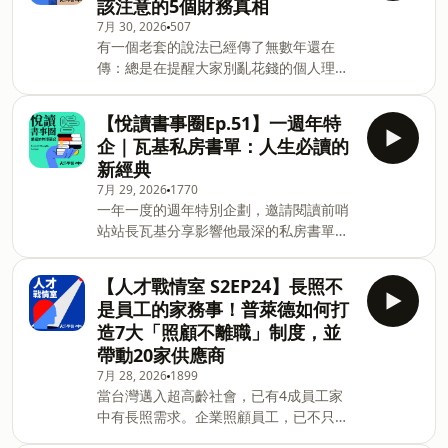
該注意的5個財務真相
野，勇闖電子業的心路歷程。Benjamin
次當主管，跌最深的那一跤是什麼？那次
7月 30, 2026
507
坦言，入職第一天他對電子業的想像仍是
經驗得到什麼學習？3.選職涯賽道，最該
有一個老套的說法已經傳了無數年還在
「嚴謹、封閉、文件堆積如山」，但推開
看重的條件是什麼？【本集重點】02:03
傳：總是在提醒大家別亂花錢的個人理財
信邦大門，映入眼前的卻是流利英文視訊
｜文組生進科技業，她怎麼快速掌握新領
達人歐曼警告投資人，如果「把錢浪費在
會議與充滿活力的辦公氛圍。面對完全陌
域的學習方法？12:55｜第一次當主管踩
喝咖啡，等於是『把100萬美元尿進下水
生的技術細節，他如何從聽懂五成到成為
過的坑，讓她學到什麼？23:53｜一場聚
【悅讀書事圈Ep.51】一週年特
道』。」我不這麼認為。如果一杯咖啡的
串聯工程與客戶間的「潤滑劑」？本集將
會，讓她領悟到人生不能只
企｜瓦基私房書單：人生必讀的
錢就能決定你的個人成敗，你的財務問題
揭祕信邦電子如何打破科系邊界，賦予年
新經典
遠遠不是咖啡這麼簡單。從宏觀的角度來
輕人才定義職涯的勇氣。【聽完這集你會
7月 29, 2026
1770
看，一天五美元的拿鐵根本不是什麼大
知道】02:21 ｜ 職位大解密： 什麼是「業
一年一度的週年特別企劃，邀請閱讀前哨
事。天下雜誌出版《投資贏在不犯錯》製
務工程師」？為什麼這個角色需要同時具
站站長瓦基分享影響他最深的私房書單！
作團隊：凌爾祥、張雅媛、林佩均＊推薦
備商業思維與工科技術語言？04:42 ｜ 職
什麼樣的書，值得一讀再讀？在每年新出
好書《投資贏在不犯錯》：
場潤滑劑哲學： 拆解業務在專案中的角
版的數萬本書中，該怎麼挑選？AI時代，
https://bookstw.link/9d8j3h＊立即探索
色，如何像齒輪間的潤滑劑，讓研發、採
【人才戰情室 S2EP24】長照不
為什麼還需要自己慢慢閱讀？從《人生給
《天下學習》：
購與生產端順利銜接。08:22 ｜ 跨文
是員工的家務事！普萊德如何打
的答案》、《恆毅力》到《從0到1》，這
https://hi.cw.com.tw/u/j85asib/＊意見
造7大「照顧不離職」制度，並
三本書如何影響他的思考方式，以及為什
信箱：bill@cw.com.tw Powered by
帶動20家供應商
麼值得每個人在不同人生階段反覆閱讀。
Firstory Hosting
7月 28, 2026
1899
【聽完這集你會知道】00:36｜瓦基分享
當台灣邁入超高齡社會，已有4成員工家
選書與閱讀心法08:06｜《人生給的答
中有長照需求。企業照顧員工，已不只是
案》：一本被低估的好書14:56｜《恆毅
支持育兒，更要開始面對長照。普萊德科
力》：理解成功背後的心理韌性21:30｜