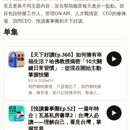
至五更新不同主題內容，旨在幫助聽眾每天進步一點點。節
目包括快樂工作人、管理ON AIR、人才戰情室、CEO的修煉
場、請問CEO、悅讀書事圈和天下好讀。
单集
【天下好讀Ep.360】如何擁有幸
福生活？哈佛教授揭密「10大關
鍵日常習慣」：從現在開始主動
掌握快樂
8月 6, 2026
410
我們都快樂過，只是都忘了，我們都快樂
過、痛苦過，卻只記得痛苦的。每個人都
需開啟一份幸福檔案，主動整理、管理、
持續優化生命中的美好，你不必是一個成
【悅讀書事圈Ep.52】一週年特
功人士，也可以擁有成功的人生。天下雜
企｜瓦基私房書單2：台灣人必
誌出版《幸福檔案》製作團隊：凌爾祥、
讀——理解自己，看見台灣，掌
張雅媛、林佩均＊推薦好書《幸福檔
握世界
案》：https://bookstw.link/9fd8um＊天