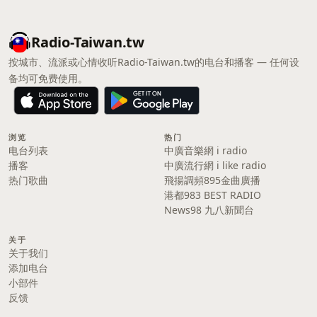
Radio-Taiwan.tw
按城市、流派或心情收听Radio-Taiwan.tw的电台和播客 — 任何设
备均可免费使用。
浏览
热门
电台列表
中廣音樂網 i radio
播客
中廣流行網 i like radio
热门歌曲
飛揚調頻895金曲廣播
港都983 BEST RADIO
News98 九八新聞台
关于
关于我们
添加电台
小部件
反馈