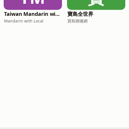
Taiwan Mandarin with Local Podcast
寶島全世界
Mandarin with Local
寶島聯播網