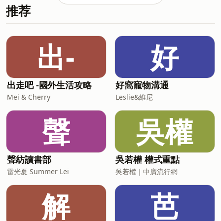
湯 / 招牌麵 / 滷肉飯 ⑤ 靈魂小菜推薦：
推荐
承諾。男女1+1 主動防禦HPV(人類乳突病
肝連 / 油豆腐 / 白蘿蔔 / 豬肺 / 脆骨頭 /
毒) https://fstry.pse.is/9ep466 —— 以
青菜還是自己種的（真的假的啦？真的）
上為 Firstory Podcast 廣告 —— ① 台灣
【無名麵攤 和平東路】 ☑︎ 台灣台北市大
的日本酒熱潮還在嗎？節目還做嗎？ ②
安區和平東路二段76巷2弄1號 更多餐搭
出-
好
日本福島縣「宮泉銘醸」酒造歷史＆地理
宇宙，來聽餐桌小宇宙！ #內行人才會走
背景與脈絡 / 品牌介紹 / 代表銘柄「會津
到第二間店
宮泉」、「寫樂」、「玄武」 ③ 「寫樂
純米酒」介紹：規格 / 風味 / 特色 / 品飲 /
出走吧 -國外生活攻略
好窩寵物溝通
搭餐 ➃ 日本酒擬人化大亂鬥！寫樂的
Mei & Cherry
Leslie&維尼
「骨幹」魅力 vs. 獺祭的社交生存法
則？！ 【宮泉銘醸株式会社】 ☑︎ 日本福
聲
吳權
島県会津若松市東栄町八番七号 更多餐搭
宇宙，來聽餐桌小宇宙！ #
聲紡讀書部
吳若權 權式重點
雷光夏 Summer Lei
吳若權｜中廣流行網
解
芭