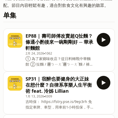
配。節目內容輕鬆有趣，適合對飲食文化有興趣的聽眾。
单集
EP88 | 壽司師傅改賣超Q扯麵？
條通小酌後來一碗剛剛好 ─ 華承
軒麵館
2月 24, 2026
1062
① 為了家鄉味收店？從日料轉戰中華麵
館 ② 扯麵 / 𰻞ㄅㄧㄤˊ𰻞ㄅㄧㄤˊ麵 / 褲帶
麵？現場甩麵、敲桌成聲的Q彈麵體 ③
招牌推薦：金華火腿雞湯麵、椒麻擔擔麵
SP31 | 宿醉也要健身的大正妹
＋特色辣椒，冷天必喝濃雞白湯，黏嘴膠
在想什麼？自律系享樂人生平衡
質感太犯規 【華承軒 麵館】 ☑︎ 台北市中
術 feat. 泠姊 Lillian
山區中山北路一段136號 更多餐搭宇宙，
1月 13, 2026
4309
來聽餐桌小宇宙！ #台北中山區新開幕
吉時保： https://fstry.pse.is/9ep3rh 免
#青江菜熟度剛剛好 #Q到會記住的麵 宇
指定車牌、車型，用車前1小時投保，手
宙接線生：美美＆蘭斯＆咪編 加入會員，
機投保5分鐘新安東京海上產險｜0800-
支持節目：