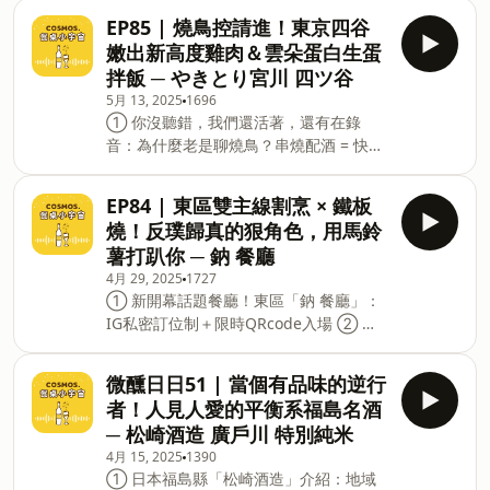
入會員，支持節目： https
飽滿，經典組合熱呼呼 ③ 阿田麵：三合
Instagram |&nbsp;de3cosmos Email
EP85 | 燒鳥控請進！東京四谷
一 / 全套 / 半套陽春麵，有肉有蛋有珍珠
|&nbsp;de3Cosmos@gmail.com 支持
嫩出新高度雞肉＆雲朵蛋白生蛋
餛飩，一碗麵的感動像直球丟進心裡 【朱
餐桌小宇宙～小額贊助！賞杯酒交朋友！
拌飯 ─ やきとり宮川 四ツ谷
記花枝羹】 ☑︎ 台灣新北市三重區正義北
呼搭啦🤣 理性飲酒 ∗ 形象至上 ∗ 未滿18
5月 13, 2025
1696
路51號右走廊 【阿田麵】&nbsp; ☑︎ 台灣
歲禁止飲酒 ∗ 酒後不開車 ∗ 安全有保障
① 你沒聽錯，我們還活著，還有在錄
新北市三重區光興街34號 更多餐搭宇宙，
Powered by Firstory Hosting
音：為什麼老是聊燒鳥？串燒配酒 = 快樂
來聽餐桌小宇宙！ #三重美食名單如雪片
無限延伸 ② やきとり宮川 四ツ谷 店鋪
般飛來 #美美的小吃魂大爆發 #吃的是
介紹：地點 / 訂位方式，前雞肉批發商開
情懷 宇宙接線生：美美＆蘭斯＆咪編 ★
EP84 | 東區雙主線割烹 × 鐵板
的燒鳥店 ③ 白炸雞、雞肉火腿、香菇、
Facebook |&nbsp;餐桌小宇宙 Cosmos.
燒！反璞歸真的狠角色，用馬鈴
雞心，最後用雲朵蛋白TKG收尾 ④ 燒鳥
Instagram |&nbsp;de3cosmos Email
薯打趴你 ─ 鈉 餐廳
靈魂來自食材與炭火！使用備長炭，搭配
|&nbsp;de3Cosmos@gmail.com 支持
4月 29, 2025
1727
自製八味粉＋細緻山椒粉，職人烤工完美
餐桌小宇宙～小額贊助！賞杯酒交朋友！
① 新開幕話題餐廳！東區「鈉 餐廳」：
展現 ⑤ 飲品選擇超豐富：精釀啤酒、日
呼搭啦🤣 理性飲酒 ∗ 形象至上 ∗ 未滿18
IG私密訂位制＋限時QRcode入場 ② 前
本酒、特製PB酒「無題」、「生辛」通通
歲禁止飲酒 ∗ 酒後不開車 ∗ 安全有保障
半場主打割烹海鮮，後半場切換鐵板肉料
來一杯！ 【やきとり宮川 四ツ谷】 ☑︎ 日
理，龍蝦刺身、扇蝦、喜知次到A5和牛超
本東京都千代田区六番町15-2 鳳翔ビル1F
微醺日日51 | 當個有品味的逆行
精彩，馬鈴薯永動機是偷渡主角，吃到最
更多餐搭宇宙，來聽餐桌小宇宙！ #食材
者！人見人愛的平衡系福島名酒
後會懷疑自己其實是來續馬鈴薯的 ③ 喜
新鮮吃得出來 #TKG打到升天 #燒鳥店
─ 松崎酒造 廣戶川 特別純米
知次釜飯＆銅鑼燒冰淇淋甜點結尾，都續
就是我的生活解藥&nbsp; 宇宙接線生：
4月 15, 2025
1390
給你吃 【鈉 餐廳】 ☑︎ 台灣台北市大安區
蘭斯＆美美＆咪編 ★ Facebook |&nbsp;
① 日本福島縣「松崎酒造」介紹：地域
敦化南路二段146巷1號 更多餐搭宇宙，
餐桌小宇宙 Cosmos. Instagram