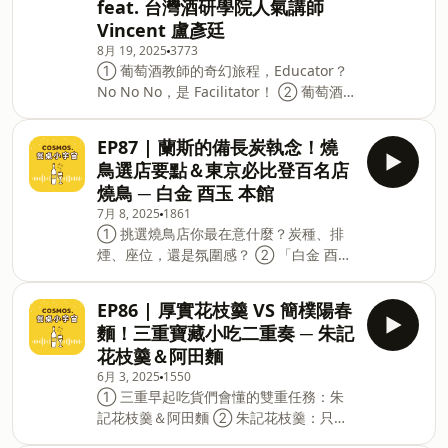
feat. 台灣酒研學院人氣講師
機投保5分鐘新安東京海上產險｜0800-
餐桌哲學家 / 品味潛行者 / 儀式感自律系
Vincent 盧彥廷
369-168｜104台北市中山區南京東路三
吃貨 【最後一天！餐桌小宇宙 × 柑梧食品
段130號8-13樓 —— 以上為 Firstory
8月 19, 2025
3773
中秋
① 葡萄酒教師的奇幻旅程，Educator？
Podcast 廣告 —— 【餐桌小宇宙 × 柑梧
No No No，是 Facilitator！ ② 葡萄酒
食品 中秋團購活動】 ① 台南名店「阿興
是客體，我們才是主角！ ③ 「要有錢」
虱目魚」：魚腸超限量、蒜頭飯超涮嘴！
和「要讀書」才能喝葡萄酒？第一語言 ×
② 虱目魚料理百百款，魚皮湯、煎魚
EP87 | 蘭斯的備長炭執念！燒
主體解讀力，才是真正的葡萄酒自由 ④
肚、破布子清蒸！嘉義「珍珍海產粥蚵仔
鳥選店要點＆東京必比登百名店
不太懂酒，該怎麼選？看到Vincent老師
煎」、「老牌草魚湯」、「三采田美味廚
燒鳥 ─ 白金 酉玉 本館
的照片就買？大神的選酒邏輯公開 ⑤ 餐
坊」 ③ 嘉南平原的魚塭記憶，辣個虱目
7月 8, 2025
1861
酒搭配是假議題？葡萄酒的角色是「補
魚養大的男人？ ④ 中秋團購登場【餐桌
① 挑選燒鳥店你最在意什麼？炭種、排
洞」？侍酒師門都該學學羅蘭！ ⑥
煙、座位，還是氛圍感？ ② 「白金 酉玉
Vincent不藏私Wine Bar&amp;餐酒館推
本館」店鋪介紹：地點 / 訂位方式 / 推薦
薦 ⑦ 想學葡萄酒？證照五花八門，怎麼
亮點 ③ 各種雞肉部位、綿密烤馬鈴薯串
挑？Vincent老師的專業建議 ⑧ 世界盲
EP86 | 厚實花枝羹 VS 簡樸陽春
收尾，酒品選擇超越預期，失控預警！
飲比賽賽事密辛！全亞洲冠軍誕生記 ✎ 本
麵！三重寶藏小吃二重奏 ─ 朱記
【白金 酉玉 本館】 ☑︎ 日本東京都港区白
集特別來賓 ─ Vincent Lu 盧彥廷 台灣酒
花枝羹＆阿田麵
金6-22-19 更多餐搭宇宙，來聽餐桌小宇
研學院人氣講師 / 盲飲冠軍 / 葡萄酒詩人
6月 3, 2025
1550
宙！ #酒單太豐富很難選 #這個馬鈴薯
更多餐搭宇宙，來聽餐桌小宇宙！ #峰值
① 三重早起吃貨們會懂的雙重任務：朱
太性感 #靠燒鳥續命的主持人們 宇宙接
體驗引路人 #金句炸裂 #Educator太
記花枝羹＆阿田麵 ② 朱記花枝羹：只賣
線生：蘭斯＆美美＆咪編 ★ Facebook
沉重 宇宙接線生：美美＆蘭斯＆咪編 加
兩樣就打天下！花枝羹＆炒米粉，清淡而
|&nbsp;餐桌小宇宙 Cosmos.