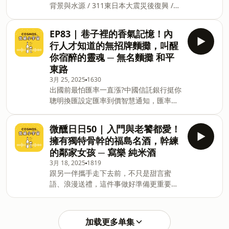
背景與水源 / 311東日本大震災後復興 /
來聽餐桌小宇宙！ #無預警成為最想回訪
|&nbsp;de3cosmos Email
小規模運作的溫度感 / 全使用「夢之香」
新寵 #這種用料只能坐等漲價 #馬鈴薯
|&nbsp;de3Cosmos@gmail.com
酒米釀造的在地精神 ② 「廣戶川 特別純
控出動&nbsp; 宇宙接線生：美美＆蘭斯
EP83 | 巷子裡的香氣記憶！內
米酒」介紹：規格 / 風味分析 / 品飲體驗
＆咪編 ★ Facebook |&nbsp;餐桌小宇宙
行人才知道的無招牌麵攤，叫醒
/ 搭餐建議 ③ 入門者推薦！日本G7峰會
Cosmos. Instagram
你宿醉的靈魂 ─ 無名麵攤 和平
也選用的「國民級」平衡系酒款，是木村
|&nbsp;de3cosmos Email
東路
拓哉？AKB48？還是國民主播？ 【松崎酒
|&nbsp;de3Cosmos@gmail.com 支持
3月 25, 2025
1630
造株式会社】 ☑︎ 日本福島県岩瀬郡天栄
餐桌小宇宙～小額贊助！賞杯酒交朋友！
出國前最怕匯率一直漲?中國信託銀行挺你
村大字下松本字要谷47‐1 更多餐搭宇宙，
呼搭啦🤣 理性飲酒 ∗ 形象至上 ∗ 未滿18
聰明換匯設定匯率到價智慧通知，匯率相
來聽餐桌小宇宙！ #首腦級的品味 #讓
歲禁止飲酒 ∗ 酒後不開車 ∗ 安全有保障
對低點不錯過再領優惠券享美金最高減3
你成為懂酒的黑手傳人 #從311到G7的
分等優惠立即設定：
逆襲 宇宙接線生：蘭斯＆美美＆咪編
微醺日日50 | 入門與老饕都愛！
https://fstry.pse.is/9d7m7j 投資外幣如
&nbsp; ★ Facebook |&nbsp;餐桌小宇
擁有獨特骨幹的福島名酒，幹練
幣別轉換可能產生匯兌損失，應評估涉及
宙 Cosmos. Instagram
的鄰家女孩 ─ 寫樂 純米酒
自身情況審慎投資。完整注意事項詳見網
|&nbsp;de3cosmos Email
3月 18, 2025
1819
站資訊。 —— 以上為 Firstory Podcast
|&nbsp;de3Cosmos@gmail.com 支持
跟另一伴攜手走下去前，不只是甜言蜜
廣告 —— ① 台北大安和平東路巷弄間大
餐桌小宇宙～小額贊助！賞杯酒交朋友！
語、浪漫送禮，這件事做好準備更重要！
樹下，某間你走過會錯過的麵攤 ② 營業
呼搭啦！ 理性飲酒 ∗ 形象
預防 HPV 是對彼此「愛情」最基本的尊重
時間：早上八點～下午兩點，週二週三公
和承諾。別讓對健康的傷害變成愛情的阻
休，太晚就吃不到 ③ 點餐潛規則：先坐
礙，為彼此主動做好HPV預防才能說是
再等老闆cue你點餐 ④ 主食推薦：米粉
加载更多单集
「真愛」。立即諮詢醫師，展現你對愛的