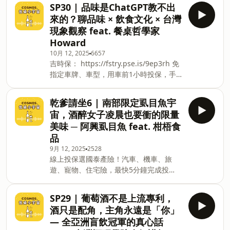
369-168｜104台北市中山區南京東路三
https://ckh0lw5d5gcal08360zxwx411.firstory.io/join
SP30 | 品味是ChatGPT教不出
段130號8-13樓 —— 以上為 Firstory
留言告訴我你對這一集的想法：
來的？聊品味 × 飲食文化 × 台灣
Podcast 廣告 —— ① 原本只是分享生
https://open.firstory.me/user/ckh0lw5d5gcal08360
現象觀察 feat. 餐桌哲學家
活，一路走成健身 KOL？#跟著泠姊吃天
★ Facebook |&nbsp;餐桌小宇宙
Howard
下 的起點 ② 宿醉也要健身、飯局一週不
Cosmos. Instagram
10月 12, 2025
6657
能超過三天，聽完這集都要變瘦了！ ③
|&nbsp;de3cosmos Em
吉時保： https://fstry.pse.is/9ep3rh 免
酒單超硬派！琴酒、馬丁尼、龍舌蘭都給
指定車牌、車型，用車前1小時投保，手
過，但甜的真的母湯 ④ 私心推薦點點
機投保5分鐘新安東京海上產險｜0800-
名：日本料理、中餐廳、牛肉麵 ⋯ 十多
369-168｜104台北市中山區南京東路三
間名單不藏私全公開！ ✎ 本集特別來賓 ─
乾爹請坐6 | 南部限定虱目魚宇
段130號8-13樓 —— 以上為 Firstory
泠姊 Lillian Chen 愛運動也愛喝酒的大正
宙，酒醉女子凌晨也要衝的限量
Podcast 廣告 —— 【最後一天！餐桌小
妹 / 不小心就拿了不定向飛靶冠軍 / 自由
美味 ─ 阿興虱目魚 feat. 柑梧食
宇宙 × 柑梧食品 中秋團購活動】 ① 有品
× 有趣 × 持續進化中 更多餐搭宇宙，來聽
品
味＝有錢？ 揭開品味迷思：當代潮流只是
餐桌小宇宙！ #跟著泠姊吃天下 #聽完
9月 12, 2025
2528
複製貼上？ ② 好吃的東西藏在哪裡？不
這集就會瘦 #琴酒加無糖茶很好喝 宇宙
線上投保選國泰產險！汽車、機車、旅
信評論不信榜，真 FOODIE 都靠「鼻子」
接線生：
遊、寵物、住宅險，最快5分鐘完成投
找餐廳 ③ 用最喜歡的杯子喝最苦的水 ─
保。快上國泰產險官網，簡單點選，保障
生活儀式感的哲學，自律從微習慣開始
立即到位！ https://fstry.pse.is/9edfcd
④ 藍白拖、茄芷袋可以很時尚！ 談台灣
SP29 | 葡萄酒不是上流專利，
—— 以上為 Firstory Podcast 廣告 ——
文化輸出的盲點與本土精緻化的可能 ⑤
酒只是配角，主角永遠是「你」
吉時保： https://fstry.pse.is/9ep3rh 免
別再 NO SHOW！請珍惜還在撐的餐廳與
— 全亞洲盲飲冠軍的真心話
指定車牌、車型，用車前1小時投保，手
社區小食堂 ✎ 本集特別來賓 ─ Howard