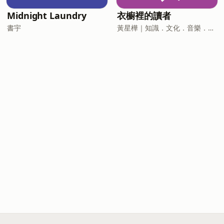
Midnight Laundry
衣櫥裡的讀者
書宇
黃星樺｜知識．文化．音樂．閱讀．讀書．聽書．說書