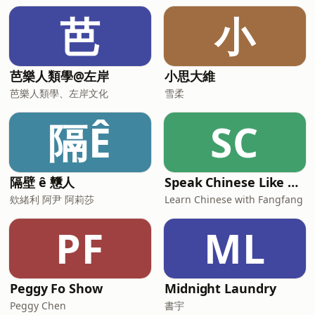
位的盧秀燕、韓國瑜、蔣萬安聲勢下滑，
芭
小
若今年彰化、高雄、台北選情若不如預
期，恐怕對於盧韓蔣的2028之路將蒙上陰
影。 -- Hosting provided by SoundOn
芭樂人類學@左岸
小思大維
芭樂人類學、左岸文化
雪柔
隔Ê
SC
隔壁 ê 戇人
Speak Chinese Like A Taiwanese Local
欸緒利 阿尹 阿莉莎
Learn Chinese with Fangfang
PF
ML
Peggy Fo Show
Midnight Laundry
Peggy Chen
書宇