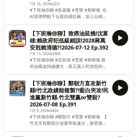
7月 16, 2026
3231
太戰略智庫執行長矢板明夫，日前遭中國
#下班瀚你聊 #吳嘉隆 #雪寶 #黃暐瀚 在
籍香港男子廖港發襲擊，總統府與陸委會
AI浪潮帶動下台股持續狂飆，加上台積電
都認為是《民族團結進步促進法》生效
6月營收再創新高，AI的需求真有這麼
後，首起跨境鎮壓的案件，這有可能是偶
強？AI究竟會泡沫，還是台灣的未來？對
發性事件嗎？ 對此，台大政治系名譽教授
【下班瀚你聊】致癌油延燒!沈富
此，總體經濟學家吳嘉隆表示，觀察台積
明居正表示，矢板明夫遇襲是一個有預
雄:賴政府犯低級錯誤!2028蔣萬
電的設備投資，可以確認AI產業鏈的需求
謀、有同夥的非偶發案件，這也是《民族
安剋賴清德?!2026-07-12 Ep.392
是真的，雖然AI是非景氣循環的產業革
團結進步促進法》生效後的域外長臂管轄
7月 15, 2026
2969
命，但對比兩千年的網路泡沫，可以預言
事件，類似情況再發生的機率不小，而且
#下班瀚你聊 #沈富雄 #雪寶 #黃暐瀚 致
AI在成長周期的末端，必然會發生泡沫，
可能針對任何人。此外，中共也藉由黑社
癌油風波持續擴大，真正讓人民憤怒的是
但現在還不到泡沫破滅的時間點。 無人機
會在管理社會，從反送中的鎮壓到矢板明
政策一變再變，難道食安標準可以打折嗎?
條例目前已在立院審查，吳嘉隆建議，行
夫遇襲，都有黑白共治的統戰影子
對此，前立委沈富雄表示，在先進文明的
政院可以支持國民黨的版本，由經濟部去
【下班瀚你聊】鄭朝方直攻新竹
國家因為嚴謹，不會發生食安問題，而落
審查條例，從產業、對岸的提防觀察，可
縣!竹北政績能複製?!藍白夾攻!民
後的國家不會理會食安，台灣居在中間的
能都比國防部主導來得名正言順，就算從
進黨新竹縣.竹北雙贏or雙殺?
尷尬位置，政府等到出事了才不得不查，
中去做軍用的項目，也不容易被中共從中
2026-07-08 Ep.391
一言以蔽之，就是犯了低級錯誤。 立法院
阻攔，或許是是比較可行兼具務實的方
7月 9, 2026
3404
長韓國瑜、台中市長盧秀燕、國民黨主席
式。 -- Hosting provided by SoundOn
#下班瀚你聊 #鄭朝方 #雪寶 #黃暐瀚 【
鄭麗文及台北市長蔣萬安都被視為國民黨
竹北市長鄭朝方放棄爭取連任，接受徵召
2028可能人選，沈富雄斷言，目前國民黨
投入新竹縣長選戰，對此，鄭朝方直言許
潛在參選人中，2028只有蔣萬安能贏賴清
多竹北建設卡在新竹縣政府冗長的行政流
德。既然蔣萬安已是藍營最強母雞，建議