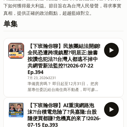
下如何獲得最大利益。節目旨在為台灣人民發聲，尋求事實
真相，提供正確的政治觀點，超越藍綠對立。
单集
【下班瀚你聊】民族團結法開鍘!
全民恐遭跨境鎮壓?明居正:臉書
按讚也犯法?!台灣人都逃不掉中
共網管新法監控?!2026-07-22
Ep.394
7月 23, 2026
3231
準備賣房嗎？ 即日起至12月31日， 把房
屋專任委託給台南住商不動產，即可參加
「好友五吉」抽獎活動，賣房抽五機~有
機會抽中最新 iPhone 18！ 錦上添花, 好
【下班瀚你聊】AI重演網路泡
運大獎拿不完! 詳情請洽台南住商任一加
沫?!台積電危險了?吳嘉隆:台股
盟店。 https://sofm.pse.is/9ep5kq －－
隨便買都賺?危機真的來了!2026-
－－以上為 SoundOn 動態廣告－－－－
07-15 Ep.393
#下班瀚你聊 #明居正 #雪寶 #黃暐瀚 印