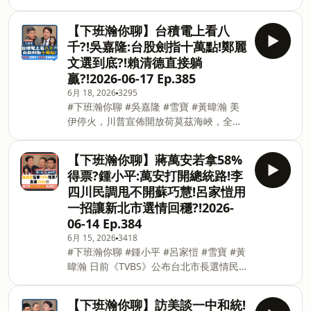
慢不得，更等不得」。應因勢利導、積極
民黨最大的母雞，但他明明是選台北市
作為，力爭形成「不統而統」大勢。過往
長，怎麼會提出要廢除監察院的憲政議
【下班瀚你聊】台積電上看八
對台政策，往往聚焦在「武統」或「和
題，難道他開始為2028做準備了嗎?值得
千?!吳嘉隆:台股劍指十萬點!鄭麗
統」，對岸正在尋找統一台灣的第三條路
大家繼續觀察。 -- Hosting provided by
文選到底?!賴清德直接躺
嗎？對此，台大政治系名譽教授明居正表
SoundOn
贏?!2026-06-17 Ep.385
示，「不統而統」沒有實質內容，所以我
6月 18, 2026
3295
們現在不用太擔心，至於它是不是武統、
#下班瀚你聊 #吳嘉隆 #雪寶 #黃暐瀚 美
和統之外的第三條路，嚴格來說不是，如
伊停火，川普宣佈開放荷莫茲海峽，全球
果真有第三條路，大家要提防的是內攻。
能源短缺的問題解決了嗎？油價回穩？聯
近期國共交流主旋律也主打「和平」、
準會還會升息嗎？當美股應聲大漲，為什
「反軍購」。若打台灣、買台灣的成本太
【下班瀚你聊】蔣萬安若拿58%
麽台股漲幅卻相對冷靜？大戶減持台積
高，中共是否想藉著藍白兩黨騙台灣？明
得票?鍾小平:萬安打開總統路!李
電，現在還是買進台積電的好時機？對
居正認為，近期在各大媒體上，開始講和
四川民調甩不開蘇巧慧!呂家愷用
此，總體經濟學家吳嘉隆表示，從台積電
平、談判，這樣有同樣敘事方向的文章如
一招讓新北市選情回穩?!2026-
的營收與獲利觀察，若將來的EPS看到200
雨後春筍般冒出，背後是有計畫性的，目
06-14 Ep.384
塊，用本益比25倍計算，股價上到5000元
的就是希望台灣接受中共給出的一國兩
也不意外。目前對台積電最高的預測價格
6月 15, 2026
3418
制。 -- Hosting provided by SoundOn
#下班瀚你聊 #鍾小平 #呂家愷 #雪寶 #黃
是8千元，如果成真，那台股大盤有機會
暐瀚 日前《TVBS》公布台北市長選情民
看到10萬點。 鄭麗文日前率團訪美，針對
調，蔣萬安以58%大幅領先沈伯洋的
與美國官員會面遭取消與降級接待等傳
30%，對此，台北市議員鍾小平表示，預
聞，表示一切都是空穴來風，吳嘉隆觀
【下班瀚你聊】訪美談一中和統!
測北市誰贏誰輸沒有意思，應該要討論蔣
察，美國要確保國民黨裡面的親美派能夠