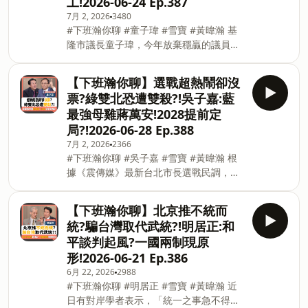
工!2026-06-24 Ep.387‪
看，蔣萬安的支持度大幅領先沈伯洋，國
真的抓人，而是會改變很多人的行為，侵
7月 2, 2026
3480
民黨在台北市是否躺著選都能贏？頻繁對
害台灣民主自由。當大家凡事都開始自我
#下班瀚你聊 #童子瑋 #雪寶 #黃暐瀚 基
國政議題發言的蔣萬安市長，真的沒有想
審查，就會達到中共希望看到的心理與政
隆市議長童子瑋，今年放棄穩贏的議員席
過2028？殷瑋對此也首度曝光市長的選戰
治威懾，達成「漸進式實現統一」。 --
次，挑戰尋求連任國民黨市長謝國樑，對
心法。 -- Hosting provided by
Hosting provided by So
此，童子瑋表示，如果繼續選議員，一定
SoundOn
【下班瀚你聊】選戰超熱鬧卻沒
當選，也很有機會再做議長，藍綠很多朋
票?綠雙北恐遭雙殺?!吳子嘉:藍
友都勸他繼續再當議長，等謝國樑做完八
最強母雞蔣萬安!2028提前定
年再選，但他之所以要從政，就是為了要
局?!2026-06-28 Ep.388‪
改變基隆，但當議員是監督，如果選上市
7月 2, 2026
2366
長，童子瑋表示，自己絕對有能力整合中
#下班瀚你聊 #吳子嘉 #雪寶 #黃暐瀚 根
央跟地方的資源，讓基隆可以持續進步。
據《震傳媒》最新台北市長選戰民調，有
童子瑋說，基隆曾經繁華過，但現在人口
55.2%台北市民支持蔣萬安，27.5%支持
已經跌破36萬，就以五月份的出生率來
沈伯洋，兩人差距達到27.7個百分點，傳
說，整個基隆市只有50幾個新生兒，如果
【下班瀚你聊】北京推不統而
出民進黨可能考慮「換沈」的說法，對
當選市長，會針對長者、育兒規劃一系列
統?騙台灣取代武統?!明居正:和
此，美麗島電子報董事長吳子嘉直言不會
的福利政見。交通政策也將優化公車路
平談判起風?一國兩制現原
換，但是雙北的選戰鎂光燈都在沈伯洋身
線，並且承諾只要當選，基隆捷運一定動
形!2026-06-21 Ep.386
上，以致本來較有贏面的蘇巧慧淪為配
工。 1 週 -- Hosting provided by
6月 22, 2026
2988
角，若蔣萬安、李四川繼續維持領先態
SoundOn
#下班瀚你聊 #明居正 #雪寶 #黃暐瀚 近
勢，民進黨在雙北選戰恐怕將會遭到雙
日有對岸學者表示，「統一之事急不得、
殺。 蔣萬安不只在競選連任，他也變成國