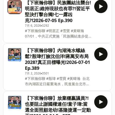
【下班瀚你聊】民族團結法襲台!
程，雖然縣府人力也很缺乏，但是在行政
他今年把力氣花在宜蘭、高雄、嘉義縣，
明居正:維持現狀也有罪?!習近平
流程上還是可以做調整，尤其東區市場改
先幫國民黨穩住三縣市，2028才能在黨內
堅決打擊台獨!七一露凶
建後，會有新竹最大的托嬰中心、再加上
勝出，拿到和賴清德正面對決的門票。 --
兆?!2026-07-05 Ep.390
展演空間，對竹北市民與新竹縣民來說都
Hosting provided by SoundOn
7月 6, 2026
3292
是很便利的空間，若自己能當選新竹縣
#下班瀚你聊 #明居正 #雪寶 #黃暐瀚
長，可以將竹北經驗帶到新竹縣，讓新竹
07/01，中共正式實施「民族團結進步促
縣更美更進步。 下 這次的對手是國民黨
進法」，北京是把民族團結當成長臂管
的徐欣瑩，自己的父親雖然曾擔任過新竹
轄、跨境抓人的工具嗎？你我只要拿中華
縣長，外界可能以為政二代的身分能帶來
【下班瀚你聊】內湖淹水螺絲
民國護照，就是觸犯「民族團結進步促進
更多選票，但鄭朝方表示，自己和爸爸的
鬆?殷瑋打臉沈伯洋!蔣萬安布局
法」？北京推新法到底要抓誰？對此，台
風格不一樣，做任何事情沒有太多政治性
2028?真正目標曝光!2026-07-01
大政治系名譽教授明居正表示，《民族團
的考量與操作，搞政治對自己來講很
Ep.389
結進步促進法》共65條，其中規範堅持中
boring，希望可以打造和爸爸不一樣的品
7月 2, 2026
3501
國共產黨的全面領導、熱愛共產黨，把維
牌，讓新竹縣更美好更進步。 -- Hosting
#下班瀚你聊 #殷瑋 #雪寶 #黃暐瀚 台北
護國家統一列為法律義務。我們要擔心的
provided by SoundOn
市內湖區近日嚴重淹水，民進黨台北市長
不是「民族團結」四個字，而是它可與既
參選人沈伯洋提出「五大事實」，批評市
有行政罰、治安處罰、刑事責任串接，讓
府責無旁貸。對此，台北市研考會主委殷
模糊概念變成具體制裁工具，未來可能從
【下班瀚你聊】放棄穩贏議員?!
瑋端出數據，逐條反擊，質疑沈伯洋不是
打擊明確的台獨行為，擴張到打擊「不配
也要阻止謝國樑連任!童子瑋:當
不熟國政，就是不熟市政。 民進黨近日猛
合統一」或「消極不作為」。 《民族團結
選全面照顧老幼!基隆捷運一定動
攻「殷瑋答」，但從近日的幾份民調來
進步促進法》的效應，不只是法律會不會