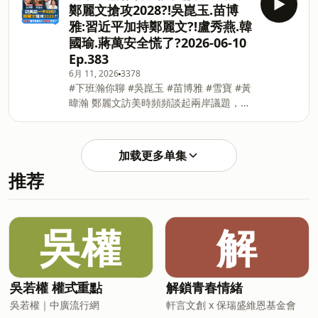
鄭麗文搶攻2028?!吳崑玉.苗博
萬安拿多少票才有意義，若是蔣萬安能拿
壓過親中派，所以才降低鄭麗文的訪美行
雅:習近平加持鄭麗文?!盧秀燕.韓
到58%的得票率，等於拿到直取總統的門
程規格。如果鄭主席真的要代表國民黨參
國瑜.蔣萬安全慌了?2026-06-10
票。 新北市的選情，目前呈現蘇巧慧緊追
選2028，幾乎等於保送賴清德連任。 ※本
Ep.383
李四川的狀態，新北市議員呂家愷建議，
節目投資標的僅供參考，投資人應獨立判
李四川在未來的政治攻防上，應該要去拆
斷、審慎評估、自負投資風險 -- Hosting
6月 11, 2026
3378
#下班瀚你聊 #吳崑玉 #苗博雅 #雪寶 #黃
穿蘇巧慧選前選後的真面目，舉凡核能議
provided
暐瀚 鄭麗文訪美時頻頻談起兩岸議題，表
題、統獨議題，蘇巧慧最近都在裝乖走中
示兩岸不會永久分裂，更提出習近平承諾
間路線，若能讓新北市民知道她過去的激
「什麽都好商量」，美國認同鄭主席的兩
進言論，對新北市的市長選情一定有幫
岸論述嗎？對此，專欄作家吳崑玉表示，
助。 -- Hosting provided by SoundOn
加载更多单集
福斯電視台主持人Maria認為，鄭麗文是
推荐
北京的人，鄭麗文主席也說，如果沒有鄭
習會的話，自己只是一個陽春國民黨黨主
席，估計鄭麗文這次訪美是不可能見到川
普的，此外，拿鄭主席的訪美行程與盧秀
吳權
解
燕市長相比，各別城市停留的天數不多，
目前也沒見到美國兩黨的重要人士，此趟
好像是City Tour。 苗博雅也觀察到，鄭
麗文當選主席後，常常談追求和平、兩岸
吳若權 權式重點
解鎖青春情緒
同屬一中等言論，在鄭習會之後，習近平
吳若權｜中廣流行網
軒言文創 x 保瑞盛維恩基金會
等同加持鄭麗文主席，以至於有志爭取大