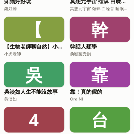
知識好好玩
冥想元宇宙 頌缽 白噪音 睡眠音樂
鏡好聽
冥想元宇宙 頌缽 白噪音 睡眠音樂
【
幹
【生物老師聊自然】小故事，談生態
幹話人類學
小虎老師
前額葉受損
吳
靠
吳淡如人生不能沒故事
靠！真的假的
吳淡如
Ora Ni
4
台