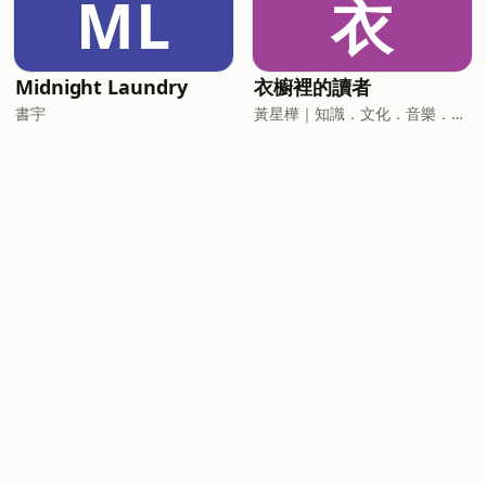
ML
衣
Midnight Laundry
衣櫥裡的讀者
書宇
黃星樺｜知識．文化．音樂．閱讀．讀書．聽書．說書