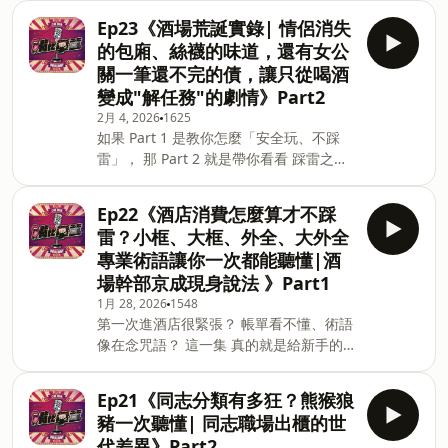
&nbsp;&nbsp;照顧人生無法預期何時
論👇 【瘦瘦針，是逃避，還是止血？】 當
Ep23《酒場荒誕實錄| 情侶消失
來！「先來一杯 我們再聊」聆聽照顧者、
努力運動、節食、心理壓力都失效時， 瘦
的包廂、絲襪的味道，還有女公
陪你預備長照未來！點擊連結，讓我們有
瘦針到底是偷吃步，還是醫療介入？ 使用
關一筆還不完的債，讓只從喝酒
機會不在照顧困境掙扎。&nbsp; —— 以
它的人，真的比較不努力嗎？ 還是只是走
變成"解任務"的劇情》Part2
上為 Firstory Podcast 廣告 —— 在這個
了一條比較快被接受的路？ 【當瘦瘦針變
2月 4, 2026
1625
「人人都說要做自己」的年代， 為什麼
成常態，不打的人會不會被淘汰？】 當
如果 Part 1 是教你怎麼「安全玩、不踩
「胖」還是像一種不能被原諒的狀態？
「變瘦」
雷」， 那 Part 2 就是帶你看看 踩雷之
Part 1，我們直接開戰身材焦慮最核心的
後，世界會長什麼樣子。 本集持續邀請酒
三個問題👇 在文明社會裡，「胖」是不是
店幹部 京成， 分享那些在酒場裡 聽過、
早就被默認成負面標籤？ 身材，真的有資
Ep22《酒店消費怎麼算才不踩
看過、甚至親身經歷的荒誕故事。 🍸 本
格成為被他人批評的理由嗎？ 你努力瘦下
雷？小框、大框、外全、大外全
集 Part 2 重點內容 情侶一起進包廂， 結
來，是為了自己，還是只是害怕被看不
專業術語讓你一次都能聽懂|酒
果雙雙消失在廁所，只留下耐人尋味的
起？ 本集來賓 Abbey，曾在求學階段因
場幹部京成現身說法 》Part1
「證據」 店內女公關原本只做陪喝酒，
為身材被霸凌， 一路從「被仇視的胖
1月 28, 2026
1548
卻誤入男公關世界，欠下難以想像的債務
子」，走到「成功瘦下來的人」。 但更殘
第一次進酒店很緊張？ 帳單看不懂、術語
當債務追上來， 人會被迫做出哪些「原本
酷的是，她坦承—— 瘦了之後，自己也不
像在念咒語？ 這一集 真的就是給新手的
不在選項裡的選擇」 酒場光鮮亮麗的背
知不覺成了仇胖的一份子
救命指南。 本集邀請到來賓 京成， 一年
後， 有多少現實其實很冷、很硬、很真實
365 天，大概有 300 天在喝酒， 長期身
這一集不是獵奇取向， 而是用故事告訴
Ep21《同志分類有多狂？熊猴狼
處酒場第一線、目前擔任酒店幹部， 用
你： 酒場很好玩，但有些線，一旦跨過去
豬一次聽懂| 同志職場出櫃的世
「人話」幫你拆解酒店世界的運作邏輯。
就回不來。 📩 對酒場文化有興趣、或想
代差異》Part2