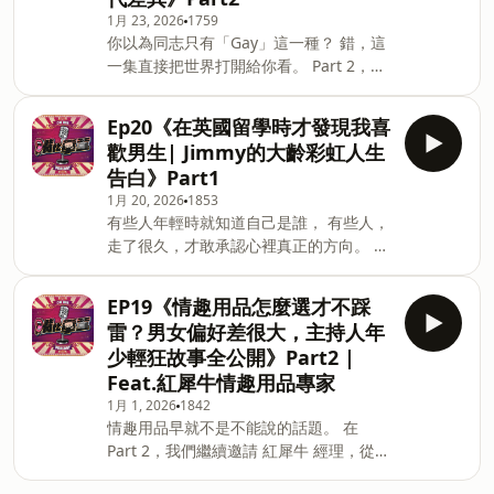
🔍 本集 Part 1 重點內容 酒店消費模式怎
更深入了解的觀眾 這邊也提供京程的聯繫
1月 23, 2026
1759
麼算？哪些地方最容易踩雷 新手常被坑的
方式： Ig帳號👉 qp_db8786 Line👉
你以為同志只有「Gay」這一種？ 錯，這
關鍵環節有哪些 酒場常見黑話一次翻譯給
dbqp8786 歡迎私訊交流、理性發問、理
一集直接把世界打開給你看。 Part 2，我
你聽 小框是什麼？ 大框差在哪？ 外全、
性消費。 ⚠️ 節目內容為真實案例改編 ⚠️
們繼續聽 Jimmy 哥 分享那些 👉 課本不
大外全到底在全什麼？ 什麼情況該玩、什
理性飲酒，理性娛樂 ⚠️ 未滿
會教 👉 Google 也不一定找得到 👉 但同
麼情況該停 怎麼玩，才是「放心、不後
Ep20《在英國留學時才發現我喜
志圈內一聽就懂的「分類與黑話」。 從
悔、不被當盤子」 這集不是鼓勵你亂玩，
歡男生| Jimmy的大齡彩虹人生
熊、猴、狼、豬，到各種交友平台常用的
而是 讓你知道怎麼玩，才不會出事。 📩
告白》Part1
名詞， 這一集根本是同志文化速成班，也
對酒場文化有興趣、或想更深入了解的觀
1月 20, 2026
1853
是一座名副其實的「動物園」。 如果對
眾 這邊也提供京程的聯繫方式： Ig帳號
有些人年輕時就知道自己是誰， 有些人，
Jimmy哥有興趣的觀眾可以追蹤他的IG：
👉 qp_db8786 Line👉 dbqp8786 歡迎
走了很久，才敢承認心裡真正的方向。 本
no_name_allowed 但笑著笑著，故事突
私訊交流、理性發問、理性消費。 ⚠️ 未
集邀請到 Jimmy 哥，分享他一路走來的
然轉重。 Jimmy 哥也談到他那個年代的
滿 18 歲請勿飲酒 ⚠️ 理性娛樂，量力而為
「大齡彩虹人生」。 他在Gay圈也是有花
職場現實—— 同志不能出櫃，只能硬著頭
合作邀約:mouthp
EP19《情趣用品怎麼選才不踩
名的，如果對他有興趣的觀眾可以追蹤他
皮融入「直男文化」， 跟同事一起進聲色
雷？男女偏好差很大，主持人年
的IG：no_name_allowed 從英國留學期
場所、一起點小姐， 甚至被迫接受那些一
少輕狂故事全公開》Part2 |
間，第一次意識到自己對男生的吸引，到
輩子忘不了的特別服務。 本集你會聽到👇
Feat.紅犀牛情趣用品專家
開始對同志族群產生好奇、嘗試認識這個
🌈 同志圈常見的分類與背後的文化差異
1月 1, 2026
1842
世界，這不是一個轟轟烈烈的出櫃故事，
🌈 同志交友時，常用但外人聽不懂的名詞
情趣用品早就不是不能說的話題。 在
而是一段慢慢誠實面對自己的過程。 本集
解密 🌈 那個「不能出櫃的年代」，職場
Part 2，我們繼續邀請 紅犀牛 經理，從市
你會聽到 在英國留學時，是什麼瞬間讓他
對同志的真實壓力 🌈 為了不被懷疑，只
場端、使用端，一次聊清楚現在情趣用品
發現「不太一樣」對同志感興趣後，可以
能假裝成異性戀的荒謬日常 🌈 到了現