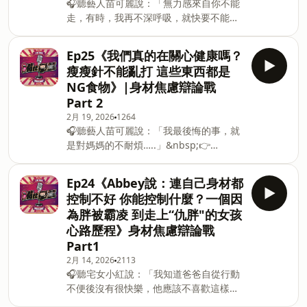
🎧聽藝人苗可麗說：「無力感來自你不能
為 Firstory Podcast 廣告 —— 戀愛裡最
情侶相處最容易爆炸的地雷？ 以及愛情長
走，有時，我再不深呼吸，就快要不能呼
難的，不是喜歡是「界線」P 哪些瞬間讓
跑到底怎麼撐下去？有些故事甜到像偶像
吸了」👉 https://fstry.pse.is/978mx3
你直接暈船？？査手機到底是關心還是控
劇有些又荒謬到像社會新聞③・留言告訴
&nbsp;&nbsp;照顧人生無法預期何時
制？P什麼事情，是你絕對不能妥協的底
我們你相信「原本
Ep25《我們真的在關心健康嗎？
來！「先來一杯 我們再聊」節目聆聽照顧
線？每個人都在談戀愛但每個人的標準，
瘦瘦針不能亂打 這些東西都是
者、陪你預備長照未來！點擊連結，讓我
完全不一樣小留言站隊你覺得這是「在
NG食物》|身材焦慮辯論戰
們有機會不在照顧困境掙扎。 —— 以上
乎」還是「控制」？#感情觀#戀愛界線#
Part 2
為 Firstory Podcast 廣告 —— 集直接開
情緒勒索＃兩性討論合作邀
2月 19, 2026
1264
聊「戀愛翻車現場」 你以為只是小失誤，
約:mouthpunch0902@gmail.com留言
🎧聽藝人苗可麗說：「我最後悔的事，就
對方其實已經默默把你封鎖⋯. P 約會最尷
告訴我你對這一集的想法：
是對媽媽的不耐煩…..」&nbsp;👉
尬瞬間 P 不小心踩到對方地雷？哪些行為
https://open.firstory.me/user/cmdnbq3yz076j01wba
&nbsp;https://fstry.pse.is/978nvw 照顧
會讓人直接出局？ 有些事情當下覺得還好
人生無法預期何時來！「先來一杯 我們再
回頭看才發現——原來早就GG了。 留言
Ep24《Abbey說：連自己身材都
聊」節目聆聽照顧者、陪你預備長照未
告訴我們 你遇過最誇張的翻車是什麼？ #
控制不好 你能控制什麼？一個因
來！點擊連結，聽感人故事，讓我們有機
戀愛翻車 #約會地雷 ＃感情話題＃兩性關
為胖被霸凌 到走上“仇胖"的女孩
會不在照顧困境掙扎。&nbsp; —— 以上
係 合作邀
心路歷程》身材焦慮辯論戰
為 Firstory Podcast 廣告 —— 如果說前
約:mouthpunch0902@gmail.com 留言
Part1
半段我們在談「仇胖」與瘦子特權， 那
告訴我你對這一集的想法： Powered by
Part 2，我們直接把話題拉到現在最敏
2月 14, 2026
2113
Firstory Hosting
🎧聽宅女小紅說：「我知道爸爸自從行動
感、也最現實的一件事—— 瘦瘦針。 它
不便後沒有很快樂，他應該不喜歡這樣活
到底是逃避？ 還是某些人已經撐不下去時
著…」👉 https://fstry.pse.is/978pq8
的「止血點」？ 本集 Part 2，我們延伸討