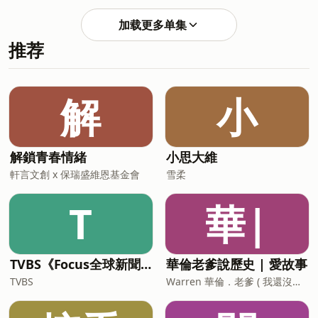
到底在流行什麼。 從入門款到進階型，從
從哪些管道開始認識這個族群同志常用的
功能設計到心理接受度，這集不只講產
網站、交友方式與約會地點分享大齡才踏
加载更多单集
品，也講人。 現在市面上的情趣用品有哪
進彩虹世界，內心的拉扯與不安如果能回
推荐
些類型？新手怎麼選？ 男生 vs 女生，在
到過去，他會不會想早一點認識自己？ 這
偏好與接受度上差在哪？ 為什麼越來越多
一集，獻給所有還在摸索自己 -覺得「是
人願意把情趣用品帶進關係裡？ 主持人分
不是太晚了」的人 人生沒有太晚，只有還
享年少輕狂的荒唐嘗試，笑中帶點血淚 正
沒開始。 合作邀
解
小
確使用情趣用品，真的能讓伴侶感情升
約:mouthpunch0902@gmail.com 告訴
溫？ 這一集不是教你怎麼玩，而是讓你更
我你對這一集的想法： Powere
懂彼此。 🎧 如果你以為情趣用品只是刺
激，聽完可能會改觀。 ⚠️ 本集為成人向
解鎖青春情緒
小思大維
話題，適合成熟觀眾 🔔 訂閱＋開啟通
軒言文創 x 保瑞盛維恩基金會
雪柔
知，錯過真的可惜 如果對於我們聊的內容
有興趣的，可以點以下的網頁 優惠傳送
T
華|
門：https://redino.shop/mo... 🎉 結帳
輸入「MP300」現折三百元
&nbsp;&nbsp; 適用商品：大魟魚、
TVBS《Focus全球新聞》
華倫老爹說歷史 | 愛故事
TVBS
Warren 華倫．老爹 ( 我還沒這麼老，可先不加老爹 )