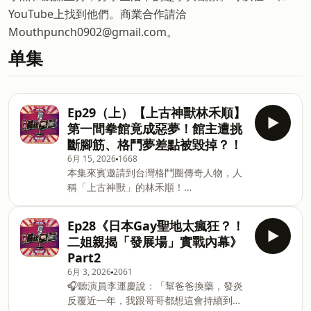
YouTube上找到他們。商業合作請洽
Mouthpunch0902@gmail.com。
单集
Ep29（上）【上古神獸林禾順】
第一間拳館竟成惡夢！館主遭挑
斷腳筋、格鬥夢差點被毀掉？！
6月 15, 2026
1668
本集來賓邀請到台灣格鬥圈傳奇人物，人
稱「上古神獸」的林禾順！
robin_lin.mma如今站上擂台無所畏懼的
他，其實踏入格鬥世界的第一步，遠比大
Ep28《日本Gay聖地太瘋狂？！
家想像中更加離奇。從學生時期接觸格鬥
二姐親揭「發展場」實戰內幕》
開始，原本只是單純想變強，沒想到加入
Part2
的第一間拳館卻成為一場惡夢。不但訓練
6月 3, 2026
2061
環境與想像中完全不同，更親眼見證格鬥
🎧聽演員李運慶說：「幫爸爸換藥，發炎
圈早期的混亂年代，甚至發生館主遭人挑
反覆近一年，我跟哥哥都想這會持續到什
斷腳筋的震撼事件！究竟是什麼樣的經