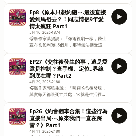
麼時候呢？」👉
歷，讓林禾順一路堅持到今天？「上古神
https://fstry.pse.is/978kqb
獸」這個稱號又是怎麼來的？從一無所有
Ep8《原本只想約砲⋯.最後直接
&nbsp;&nbsp;照顧人生無法預期何時
的熱血少年，到成為台灣格鬥圈代表人物
愛到馬祖去？！同志情侶9年愛
來！「先來一杯 我們再聊」聆聽照顧者、
之一，本集帶你深入了解林禾順最真實的
情太瘋狂 Part1
陪你預備長照未來！點擊連結，讓我們有
格鬥人生。11 格鬥選手到底過著什麼樣的
5月 16, 2026
1874
機會不在照顧困境掙扎。 —— 以上為
生活？1 練格鬥真的天天都在打架嗎？那
🎧聽作家葉揚說：「像電視劇一樣，醫生
Firstory Podcast 廣告 —— 這集尺度直接
個年代的格鬥圈到底有多瘋狂？本集內容
宣布爸爸剩3到6個月，那時無法接受這個
拉滿二姐分享他和另一半到日本旅遊時，
絕對顛覆你對格鬥運動的想像！合作邀
事實」👉 https://fstry.pse.is/978l9c
意外踏入傳說中的「Gay極樂聖地」與發
約:mouthpunch0902@gmail.com留言
&nbsp;&nbsp;&nbsp;照顧人生無法預期
展場文化！從一開始的好奇、緊張到真正
告訴我你對這一集的想法：
EP27《交往後發生的事，這是愛
何時來！「先來一杯 我們再聊」聆聽照顧
走進去後的世界觀衝撃③這集會聊到：P
https://open.firstory.me/user/cmdn
還是控制？查手機、定位..界線
者、陪你預備長照未來！點擊連結，讓我
日本Gay圈到底有多開放？P第一次進發展
到底在哪？Part2
們有機會不在照顧困境掙扎。&nbsp;
場的真實感受•現場最震撼的畫面與潛規則
4月 29, 2026
2180
—— 以上為 Firstory Podcast 廣告 ——
P台灣與日本同志文化差異？以及那些讓
🎧聽作家郭強生說：「照顧爸爸後發現，
這集邀請到二姐，來聊一段超荒唐又超真
人哭笑不得的荒唐故事有些地方像夜店有
其實每天都跟死亡共處，它就是生活裡的
實的愛情故事？二姐的IG：Mimihoho
些地方像平行宇宙這不只是辛辣故事分享
一部分。」👉
Lin原本只是抱著「認識一下、約一下」的
更像是一場「同志文化震撼教育」③！建
https://fstry.pse.is/978mff
心態沒想到最後竟然一路談成了9年的感
議戴耳機收聽有些內容真的太刺激了合作
Ep26《約會翻車合集！這些行為
&nbsp;&nbsp;&nbsp;照顧人生無法預期
情長跑！從曖昧、交往、遠距離甚至愛到
邀約:mouthpunch090
直接出局⋯.原來我們一直在踩
何時來！「先來一杯 我們再聊」聆聽照顧
直接從台灣本島衝去馬祖“這集不只聊同志
雷？》Part1
者、陪你預備長照未來！點擊連結，讓我
間的交友文化也聊到戀愛裡那些：？第一
4月 11, 2026
2180
們有機會不在照顧困境掙扎。 —— 以上
次見面的尶尬從肉體關係變真感情的瞬間