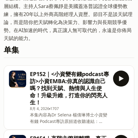
層結構。主持人Sara蔡佩靜是美國蓋洛普認證全球優勢教
練，擁有20年以上外商高階經理人資歷。節目不是談天賦理
論，而是陪你把天賦轉化為決策力、影響力與長期競爭優
勢。在AI加速的時代，真正讓人無可取代的，永遠是你佈局
天賦的能力。
单集
EP152｜<小資變有錢podcast專
訪>小資EMBA:你真的認識自己
嗎？找到天賦、熱情與人生使
命！升級升維，打造你的閃亮人
生！
8月 4, 2026
1707
本集內容為Dr Selena 楊倩琳博士小資變
有錢 Podcast專訪原頻道收聽連結：
https://sevenstudio.pse.is/5gbfar每個
人的人生，都有一套屬於自己的成功方程