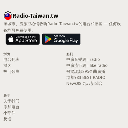
Radio-Taiwan.tw
按城市、流派或心情收听Radio-Taiwan.tw的电台和播客 — 任何设
备均可免费使用。
浏览
热门
电台列表
中廣音樂網 i radio
播客
中廣流行網 i like radio
热门歌曲
飛揚調頻895金曲廣播
港都983 BEST RADIO
News98 九八新聞台
关于
关于我们
添加电台
小部件
反馈