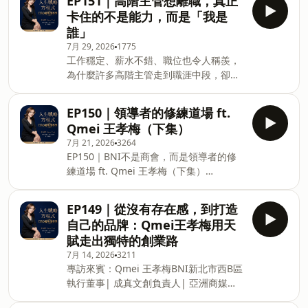
EP151｜高階主管想離職，真正
式。很多人努力了一輩子，卻總覺得少了
卡住的不是能力，而是「我是
些什麼。有人能力很好，卻找不到真正熱
誰」
愛的事；有人充滿熱情，卻不知道如何發
7月 29, 2026
1775
揮價值；也有人已經擁有一切，卻依然找
工作穩定、薪水不錯、職位也令人稱羨，
不到人生的方向。或許，我們需要的不是
為什麼許多高階主管走到職涯中段，卻開
更努力，而是找到屬於自己的人生戰略。
始感到倦怠、迷惘，甚至想要離開？當人
📖 《人生戰略方程式：升級升維你的閃亮
生進入不同階段，我們追求的可能不再只
人生》啟動天賦 × 點燃熱情 × 創造價值 ×
EP150｜領導者的修練道場 ft.
是升遷、加薪與頭銜，而是更多選擇、時
活出人生使命這一集，我們將和Sara蔡佩
Qmei 王孝梅（下集）
間自由，以及工作的意義。然而，真正讓
靜一起深入聊聊：✨ 你真正擅長什麼？
7月 21, 2026
3264
高階主管難以轉身的，往往不是能力不
——啟動天賦（潛力）不是每個人都要成
EP150｜BNI不是商會，而是領導者的修
足，而是放不下累積多年的身分認同、沉
為別人，而是先認識真正的自己，發揮與
練道場 ft. Qmei 王孝梅（下集）
沒成本，以及他人的眼光。這一集，Sara
生俱來的優勢，找到屬於自己的成功定
https://open.firstory.me/story/cmrg6imsj07gf01ubd
與高階管理暨行銷策略顧問阿貴，從兩人
義。❤️ 你真正喜歡什麼？——點燃熱情
專訪來賓：Qmei 王孝梅BNI新北市西B區
的裸辭與轉職經驗出發，談高階主管失去
EP149｜從沒有存在感，到打造
（驅動力）天賦是潛力，熱情則是推動人
執行董事| 成真文創負責人| 亞洲商媒會
成就感的原因、心理離職的徵兆，以及如
生前進的引擎。當工作與熱情結合，人生
自己的品牌：Qmei王孝梅用天
策展人前五大天賦：成就、完美、關聯、
何透過天賦、熱情與價值觀，重新找到適
會開始發光。🌱
賦走出獨特的創業路
統籌、交往（以執行力優勢領域最為突
合自己的職涯方向。你不一定要立刻離
7月 14, 2026
3211
出）加入 BNI 十三年，從一位剛創業的新
職，但可以從重新認識自己、觀察能量來
專訪來賓：Qmei 王孝梅BNI新北市西B區
手，到帶領 27 個分會的執行董事，Qmei
源，以及小步嘗試開始，逐漸走向真正想
執行董事| 成真文創負責人| 亞洲商媒會
王孝梅分享她一路走來最深刻的領導體
要的人生。因為真正的自由，不只是能去
策展人前五大天賦：成就、完美、關聯、
悟。真正的領導，不是自己做得最多，而
做想做的事，而是能選擇做自己真正喜歡