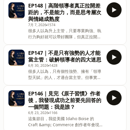
統籌、交往（以執行力優勢領域最為突
是建立一個讓更多人願意承擔、彼此信
EP148｜高階領導者真正拉開差
的事。五大重點人生階段改變，職涯追求
出）很多人以為，成功的人從小就是風雲
任、共同成長的文化。本集我們談到 BNI
也會改變高階主管想離開，往往是因為失
距的，不是能力，而是思考層次
人物。但 Qmei分享，自己學生時代其實
如何成為一個「領導者修行的道場」，從
去成就感阻礙轉職的，不只是薪水，還有
與情緒成熟度
是一位沒有太多存在感的普通學生，沒有
Givers Gain、信任建立、文化塑造，到
身分認同與沉沒成本沉默、不再表態，可
7月 7, 2026
1574
亮眼成績，也不是班上的焦點人物。真正
領導者如何放手、如何培養下一代領導
能是心理
很多人以為升上主管，只要專業夠強、執
改變她人生的，不是天生特別，而是一路
人，以及如何在充滿挑戰的位置上保持平
行力夠好就可以帶好團隊，但真正拉開高
累積出來的責任感、執行力，以及每一次
靜，帶領團隊持續前進。如果你是企業
階領導者與執行者差距的，往往不是能
都「說到做到」的態度。從英文老師、創
主、主管，
力，而是思考問題的深度、策略視角，以
業，到投入 IP 授權與品牌經營，她一步
EP147｜不是只有強勢的人才能
及面對壓力時的情緒成熟度。本集我們從
步找到屬於自己的定位。這集也透過
當主管：破解領導者的四大迷思
跨國企業的實務經驗出發，分享高階主管
Gallup CliftonStrengths 天賦解析，看
6月 30, 2026
1428
每天真正思考的是什麼：如何設定優先順
見她為什麼總能把事情做到最好、持續優
很多人以為，只有個性強勢、擁有「領導
序、平衡資源、理解不同利害關係人，以
化自己，以及如何把不同資源串連成新的
型天賦」的人，才適合當主管。但事實正
及評估每個決策帶來的長期影響。同時，
合作機會。如果你正在創業、帶團隊，或
好相反。真正優秀的領導者，不是模仿別
也從 Gallup 優勢天賦的角度探討，為什
希望找到自己的優勢打法，這集會帶給你
人的風格，而是充分發揮自己的天賦，建
麼有些領導者容易過度壓抑、過度同理，
EP146｜見完《原子習慣》作者
許多啟發。本集五大重點：1. 真正的領導
立屬於自己的影響力。本集除了分享為什
甚至讓情緒影響判斷與決策。當你懂得善
者，不一定從小就是明星人物QMA 分享
後，我發現成功之前要先回答的
麼有些人專業能力很好卻始終無法升遷，
用自己的天賦，而不是被天賦牽著走，才
自己學生時代並不起眼，卻一路透過責
一個問題：我是誰？
也會解析企業真正重視的領導特質，以及
能真正成為讓團隊安心追隨的領導者。本
6月 23, 2026
1166
Gallup CliftonStrengths 四大優勢領域
集五大重點：高階領導者思考的是影響，
這集節目，我從美國 Idaho Boise 的
如何發展出完全不同、卻同樣成功的領導
而不只是完成任務策略視角可以培養，天
Craft &amp; Commerce 創作者年會現
風格。如果你正在帶團隊、希望升遷，或
賦優勢需要善用成熟的領導者，懂得理解