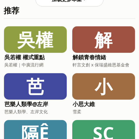
往是身份與價值焦慮越優秀的人，越容易
交，行銷看品牌與毛利，財務看數字與風
推荐
陷入資訊內耗未來最稀缺的能力，是清晰
險。天賦會影響一個人是否願意主動跳出
的判斷力AI越強，人性與真實感越重要真
來承擔。例如統帥、行動等天賦靠前的
正無法被取代的，是穩定而一致的存 訂閱
人，較容易在混亂中主動接手。高階領導
Sara教練『優勢智庫』 立刻下載高含金量
吳權
解
者最重要的能力，是先釐清問題本質。不
PDF摘要檔案
是急著解決問題，而是先確認真正要解的
https://saratsai.kit.com/strategy-tool
是什麼。責任劃分與決策層級要清楚，團
博客來＿優勢領導管理課：90%以上財星
隊才不會反覆等待老闆拍板。主責人、協
五百大都在運用的秘密武器 (有聲書)
吳若權 權式重點
解鎖青春情緒
作人、決策權限清楚，跨部門合作才會順
https://www.books.com.tw/products/E070003194?
暢。訂閱Sara教練『優勢智庫』立刻下
吳若權｜中廣流行網
軒言文創 x 保瑞盛維恩基金會
srsltid=AfmBOoqRhUn5KFClFkw05JGYS-
oG0amJ1PZuFH4AJ4Y8bxUJPGpdFRRh
芭
小
追蹤Sara臉書 htt
芭樂人類學@左岸
小思大維
芭樂人類學、左岸文化
雪柔
隔Ê
SC