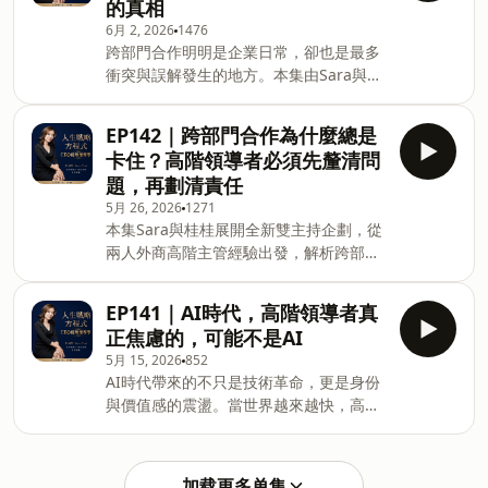
的真相
含適應、體諒、包容、伯樂、個別與理
只是表達工具，而是領導力的延伸。五大
6月 2, 2026
1476
念，並分享這些天賦如何幫助他從配音
重點1. 頂尖CEO練習的不是說話，而是回
跨部門合作明明是企業日常，卻也是最多
員、經紀人一路走到台灣知名聲音教練。
應力法說會、接班宣告、公關危機、品牌
衝突與誤解發生的地方。本集由Sara與新
節目也深入討論高階領導者的表達力、影
發聲等重要場合，領導者真正需要的是在
搭檔桂桂，從兩位外商20年主管經驗出
響力建立的底層邏輯，以及如何找到自己
關鍵時刻做出適當回應的能力。2. 聲音是
發，探討跨部門合作中的責任模糊、KPI
的優勢賽道，不再把時間浪費在補弱，而
人格的延伸，也是影響力的載體周老師引
EP142｜跨部門合作為什麼總是
衝突與溝通失焦問題。並從Gallup優勢天
是把好牌打到極致。這是一集結合天賦覺
用亞里斯多德的說服三元素指出
卡住？高階領導者必須先釐清問
賦角度解析，哪些人天生容易主動承擔責
察、聲音表達與領導力的深度對談。 五大
題，再劃清責任
任，以及領導者如何透過釐清目標、明確
重點 1. 天賦不是能力，而是你的決策系統
5月 26, 2026
1271
授權與責任分工，提升團隊協作效率。本
周老師分享自己如何在馬來西亞課程取
本集Sara與桂桂展開全新雙主持企劃，從
集五大重點跨部門合作卡關的第一原因：
消、疫情轉型等關鍵時刻快速調整方向，
兩人外商高階主管經驗出發，解析跨部門
沒有人真正負責不同KPI，造就不同世界
而這背後其實是「適應天賦」在發揮作
合作為何常卡在責任模糊、KPI衝突與決
觀天賦決定行動模式：有人衝第一，有人
用。了解天賦，才能理解自己為什麼會做
策不清。透過優勢視角指出，不同天賦會
等授權高效團隊的核心：先對齊問題，再
出某些決策。 2. 找到自己的賽道，比努力
EP141｜AI時代，高階領導者真
影響承擔與行動模式。高階領導者應先釐
開始行動領導者必修課：讓責任清楚、決
補弱更重要 與其花大量時間改善後段天
正焦慮的，可能不是AI
清問題本質，再劃清主責、協作與決策層
策更順暢訂閱Sara教練『優勢智庫』立刻
賦，不如專注強
5月 15, 2026
852
級，讓團隊真正對齊。五大重點跨部門合
下載高含金量PDF摘要檔案
AI時代帶來的不只是技術革命，更是身份
作最大的卡點，常常不是能力不足，而是
https://saratsai.kit.com/strategy-tool博
與價值感的震盪。當世界越來越快，高階
責任模糊。沒有人知道誰該先啟動、誰是
客來＿優勢領導管理課：90%以上財星五
領導者真正需要的，也許不是更多工具，
主責人，事情就容易停在灰色地帶。不同
百大都在運用的秘密武器 (有聲
而是更清晰的判斷力、內在穩定與無法被
部門的KPI不同，會讓大家看似合作，其
書)https://www.books.com.tw/products/E070003194?
取代的存在感。 五大重點 AI帶來的，往
實各自往不同方向前進。業務看速度與成
加载更多单集
srslti