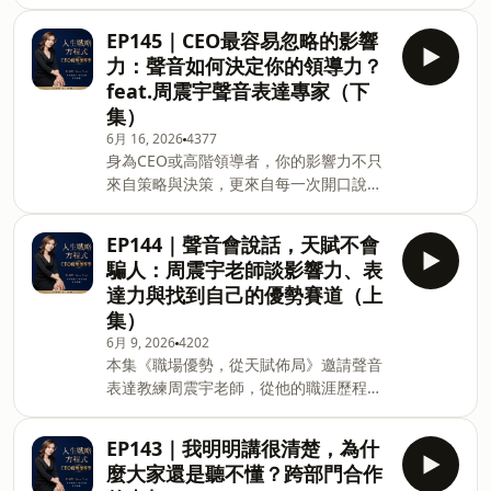
場錄音，分享這趟旅程最重要的收穫。原
想找到最適合自己的領導方式，這集一定
多元觀點而非急著證明自己情緒穩定，是
本以為會學到流量經營、社群成長與創作
不能錯過。專業很強，為什麼還是升不上
EP145｜CEO最容易忽略的影響
高階領導者最重要的競爭力善用優勢天
者變現的方法，沒想到最大的收穫，卻是
主管？被看見的關鍵：主動承擔，而不是
賦，避免情緒內耗影響決策蹤Sara臉書
力：聲音如何決定你的領導力？
重新思考：我是誰？我想成為什麼樣的
等待指令能在混亂中推進事情，是領導者
https://www.facebook.com/saratsaiSara
feat.周震宇聲音表達專家（下
人？在這次活動中，我近距離接觸了四位
的重要能力沒有標準領導天賦，每種優勢
集）
深深影響我的世界級作者：James
都能成為領導力停止模仿別人，用自己的
6月 16, 2026
4377
Clear《原子習慣》Jay Papasan《成功，
天賦帶出影響力追蹤Sara臉書
身為CEO或高階領導者，你的影響力不只
從聚焦一件事開始》Simon Alexander
https://www.facebook.com/saratsaiSara
來自策略與決策，更來自每一次開口說話
Ong《Energize》Pat Flynn《超級粉
Tsai 蔡佩靜高階領導X頂尖企業優勢教練
的方式。本集《職場優勢，從天賦佈局》
絲》看似談論習慣、聚焦、能量與社群經
saratsai.com🔹 愛賦真粹創辦人🔹 美國
再次邀請聲音表達專家周震宇老師，深入
營，但他們其實都在提醒我們：成功的方
EP144｜聲音會說話，天賦不會
分享他如何協助董事長、CEO、接班人及
法很多，但真正的起點，是先認識自己。
騙人：周震宇老師談影響力、表
企業領導者，在法說會、品牌溝通、員工
這集我也分享為什麼我越來越相信《人生
達力與找到自己的優勢賽道（上
激勵、公關危機與接班宣告等關鍵時刻，
戰略方程式》的核心理念：當天賦、熱情
集）
透過聲音與回應力展現真正的領導影響
與價值觀交會時，你的人生方向將變得清
6月 9, 2026
4202
力。從領導者如何面對團隊衝突、如何在
晰而有力量。五大重點1. James Clear：
本集《職場優勢，從天賦佈局》邀請聲音
危機中保持穩定，到如何透過聲音傳遞希
習慣的核心不是執行力，而是身份認同2.
表達教練周震宇老師，從他的職涯歷程、
望感、信任感與王者風範，我們也從
Jay Papasan：
創業轉折與聲音教學經驗出發，深入探討
Gallup優勢角度探討天賦、人格與聲音之
天賦如何影響一個人的決策模式、溝通風
間的深層連結。如果你是CEO、主管、創
EP143｜我明明講很清楚，為什
格與領導方式。透過 CliftonStrengths®
業者，或任何需要透過影響力帶領團隊的
麼大家還是聽不懂？跨部門合作
優勢分析，周老師發現自己的核心天賦包
人，這一集將幫助你重新認識：聲音，不