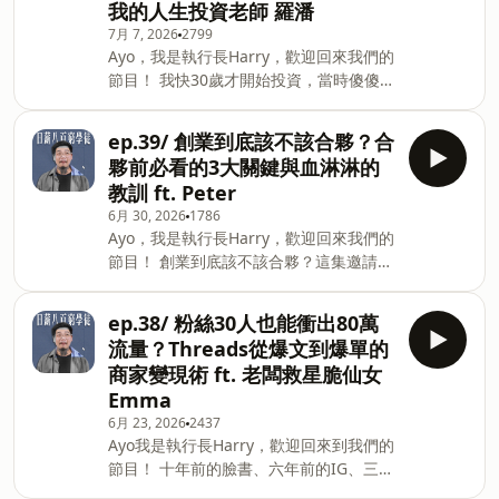
我的人生投資老師 羅潘
師，副業做了幾個電商品牌、開了一間很
也能應用在你的事業體上，做一個真正的
7月 7, 2026
2799
好吃的居酒屋、同時也是一位內容創作
決策者。 Harry Lin 墨樊創顧公司執行長
Ayo，我是執行長Harry，歡迎回來我們的
者。 - 墨樊創顧 是一間創業教育顧問公
本業是
節目！ 我快30歲才開始投資，當時傻傻存
司，我們在自媒體平台上的名字大家會比
了96張0050 這一切都是因為我身邊有一
較熟悉，叫「我媽叫我不要創業」 我們希
個人，在對的時機給了我一句對的話。 這
望那些學校裡沒有教的創業知識，可以透
ep.39/ 創業到底該不該合夥？合
集我終於把他請來了，他是我人生中最重
過網路媒體的力量更普及每個人的生活
夥前必看的3大關鍵與血淋淋的
要的投資老師、也是我的好朋友：阿潘。
中。 - 本節目藉由執行長Harry經驗以及
教訓 ft. Peter
科技業工程師第八年，同時經營投資自媒
訪談，將創業知識、故事，以及創業路上
6月 30, 2026
1786
體「羅潘x羅盤」，每天分享台美股盤勢
工具技能的學習傳遞給聽眾 專注在創業、
Ayo，我是執行長Harry，歡迎回來我們的
與投資觀點。 他自己玩積極，但給所有人
自我提升、輕量學習內容，用大量故事案
節目！ 創業到底該不該合夥？這集邀請我
的建議都是穩定定期定額，這集他會告訴
例帶入創業每個成長環節。 我們會在品牌
的合夥人 Peter，攤開我們從年輕到現在
你為什麼。 我們聊了上班族到底該怎麼開
社群上搜集不同
對「合夥」認知的轉變 從一開始覺得跟好
始投資、每個月要存多少才夠，當然還有
ep.38/ 粉絲30人也能衝出80萬
兄弟一起做酷的事就是合夥，到最後因為
最近很火紅的操作方法「買借死」 以及少
流量？Threads從爆文到爆單的
兩個合夥人因為分工不均差點拆夥的血淋
不了阿潘自己發薪水隔天就賠光的血淚故
商家變現術 ft. 老闆救星脆仙女
淋案例 這集一次把創業合夥的優缺點、合
事。 如果你賺到錢了，但不知道接下來該
Emma
夥時應該要注意的眉角跟避雷指南告訴
怎麼讓錢繼續幫你工作，這集聽完會給你
6月 23, 2026
2437
你！ 如果你正在考慮找人一起創業，建議
一個很清楚的方向。 Harry Lin 墨樊創顧
Ayo我是執行長Harry，歡迎回來到我們的
你一定要聽完，這集會幫你少走很多冤枉
公司執行長 本業是創業教育老師，副業做
節目！ 十年前的臉書、六年前的IG、三年
路。 Harry Lin 墨樊創顧公司執行長 本業
了幾個電商品牌、開了一間很好吃的居酒
前的短影音，你是不是都錯過了呢 ? 不要
是創業教育老師，副業做了幾個電商品