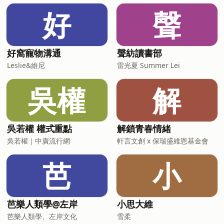
https://withwind.co/7AcQR 讓你掌握企
了一間很好吃的居酒屋、同時也是一位內
好
聲
業級AI落地思維，逆襲創業當老闆。
容創作者。 - 墨樊創顧 是一間創業教育顧
Harry Lin 墨樊創顧公司執行長 本業是創
問
業教育老師，副業做了幾個電商品牌、開
了一間很好吃的居酒屋、同時也是一位內
好窩寵物溝通
聲紡讀書部
容創作者。 - 墨樊創顧 是一間創業教育顧
Leslie&維尼
雷光夏 Summer Lei
問公司，我們在自媒體平台上的名字大家
會比較熟悉，叫「我媽叫我不要創業」 我
吳權
解
們希望那些學校裡沒有教的創業知識，可
以透過網路媒體的力量更普及每個人的生
活中。
吳若權 權式重點
解鎖青春情緒
吳若權｜中廣流行網
軒言文創 x 保瑞盛維恩基金會
芭
小
芭樂人類學@左岸
小思大維
芭樂人類學、左岸文化
雪柔