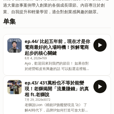
過大量故事案例帶入創業的各個成長環節。內容專注於創
業、自我提升和輕量學習，適合對創業感興趣的聽眾。
单集
ep.44/ 比起五年前，現在才是你
電商最好的入場時機！拆解電商
起步的核心關鍵
8月 4, 2026
769
Ayo，歡迎回來到我們的節目！ 如果你對
於經營蝦皮有興趣的話 可以點選這裡報名
蝦皮免費講座(或點選以下連結)
https://mofans2020.us/XFFDQ Harry
ep.43/ 431萬粉也不等於能變
Lin 墨樊創顧公司執行長 本業是創業教育
現！老獅揭開「流量賺錢」的真
老師，副業做了幾個電商品牌、開了一間
相 ft.老獅說
很好吃的居酒屋、同時也是一位內容創作
7月 29, 2026
3072
者。 - 墨樊創顧 是一間創業教育顧問公
老獅說Lion《精銳IP旗艦變現流 🚀》 了
司，我們在自媒體平台上的名字大家會比
解AI時代下，品牌IP如何打造可放大影響
較熟悉，叫「我媽叫我不要創業」 我們希