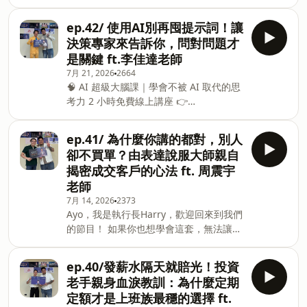
力、複利成長的變現系統 報名參加免費體
望那些學校裡沒有教的創業知識，可以透
驗課：https://hi.sat.cool/MhTLy Harry
過網路媒體的力量更普及每個人的生活
ep.42/ 使用AI別再囤提示詞！讓
Lin 墨樊創顧公司執行長 本業是創業教育
中。 - 本節目藉由執行長Harry經驗以及
決策專家來告訴你，問對問題才
老師，副業做了幾個電商品牌、開了一間
訪談，將創業知識、故事，以及創業路上
是關鍵 ft.李佳達老師
很好吃的居酒屋、同時也是一位內容創作
工具技能的學習傳遞給聽眾 專注在創業、
7月 21, 2026
2664
者。 - 墨樊創顧 是一間創業教育顧問公
自我提升、輕量學習內容，用大量故事案
🧠 AI 超級大腦課｜學會不被 AI 取代的思
司，我們在自媒體平台上的名字大家會比
例帶入創業每個成長環節。 我們會在品牌
考力 2 小時免費線上講座 👉
較熟悉，叫「我媽叫我不要創業」 我們希
社群上搜集不同創業問題，如果你有興趣
https://shifuclass.com/XUy01 🎁 參加體
望那些學校裡沒有教的創業知識，可以透
也可以鎖定我們社群帳號 mofans_2020
驗課限時送「指揮AI四步驟說明書」 🎯
過網路媒體的力量更普及每個人的生活
或者是寄信到：8
ep.41/ 為什麼你講的都對，別人
21 天新手任務，系統養成思考習慣 💼 20
中。 - 本節目藉由執行長Harry經驗以及
卻不買單？由表達說服大師親自
種職場案例，橫跨五大職能面向 🤖 25+
訪談，將創業知識、故事，以及創業路上
揭密成交客戶的心法 ft. 周震宇
獨創 AI 工具，跟著 AI 一起變強 🪄 一對
工具技能的學習傳遞給聽眾 專注在創業、
老師
一諮詢，打造最懂你的 AI 分身 Ayo，歡
自我提升、輕量學習內容，用大量故事案
7月 14, 2026
2373
迎回來到我們的節目！ 大家都在瘋AI、囤
例帶入創業每個成長環節。 我們會在品牌
Ayo，我是執行長Harry，歡迎回來到我們
積工具跟提示詞， 但真正卡住你的從來不
社群上搜集不同創業問題，如果你有興趣
的節目！ 如果你也想學會這套，無法讓人
是工具不夠多，而是你根本沒問對問題。
也可以鎖定我們社群帳號 mofans_2020
拒絕購買的說服力心法， 現在就報名周震
這集我們邀請到台灣第一位密涅瓦大學決
或者
宇老師在 ShiFu 課程平台的 2 小時免費體
策科學碩士李佳達老師， 分享他從台大法
ep.40/發薪水隔天就賠光！投資
驗課。 免費體驗課報名連結：
律、聯合國實習、科技業法務長到公部門
老手親身血淚教訓：為什麼定期
https://shifuclass.com/lo1Lg Harry Lin
政策幕僚的跌宕經歷， 以及如何用80個底
定額才是上班族最穩的選擇 ft.
墨樊創顧公司執行長 本業是創業教育老
層思考習慣訓練出解決問題能力，讓自己