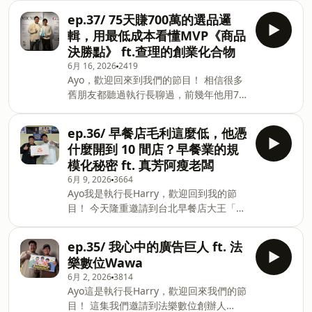
屋、同時也是一位內容創作者。 - 墨樊創
緊，這兩年超多老闆透過Threads拿到百
牌、開了一間很好吃的居酒屋、同時也是
顧
ep.37/ 75天賺700萬的選品邏
萬流量，讓產品以及服務被更多人看到 今
一位內容創作者。 - 墨樊創顧 是一間創業
輯，用最低成本看懂MVP《商品
天邀請到【我媽叫我不要創業】社群當
教育顧問公司，我們在自媒體平台上的名
決勝點》 ft.查理的創業化合物
家：AKA老闆救星也是脆仙女Emma 來節
字大家會比較熟悉，叫「我媽叫我不要創
6月 16, 2026
2419
目跟大家分享素人、商家經營Threads的
業」 我們希望那些學校裡沒有教的創業知
Ayo，歡迎回來到我們的節目！ 相信很多
起手式！ 想報名 7/28 免費 threads講座
識，可以透過網路媒體的力量更普及每個
舊朋友都聽過執行長聊過，前幾年他用75
歡迎加入 LINE@（@336xujlk）私訊助
人的生活中。 - 本節目藉由執行長Harry
天做700萬營收的這個故事 能做到這個成
教：728 就可馬上報名卡位 Harry Lin 墨
經驗以及訪談，將創業知識、故事，以及
績，他靠的不是運氣，而是一套可複製的
樊創顧公司執行長 本業是創業教育老師，
創業
ep.36/ 早餐店毛利這麼低，他憑
選品邏輯。 這次邀請台灣創業節目第一把
副業做了幾個電商品牌、開了一間很好吃
什麼開到 10 間店？早餐業的規
交椅、查理創業化合物的品牌負責人查理
的居酒屋、同時也是一位內容創作者。 -
模化秘密 ft. 真芳阿瘦老闆
一起重聊這個故事，也拆解《商品決勝
墨樊創顧 是一間創業教育顧問公司，我們
6月 9, 2026
3664
點》這本工具書。兩位創業者用自身的實
在自媒體平台上的名字大家會比較熟悉，
Ayo我是執行長Harry，歡迎回到我的節
戰經驗，帶你搞懂這些問題 MVP 到底是
叫「我媽叫我不要創業」 我們希望那些學
目！ 今天隆重邀請到台北早餐店大王「真
什麼？你有沒有一直做錯？ 「迷你迴圈」
校裡沒有教的創業知識，可以透過網路媒
芳碳烤吐司」-阿瘦老闆來分享 他從澳洲
跟 MVP 差在哪，怎麼用更低成本驗證市
體的力量更普及每個人的生活
打工仔到在台北開了連鎖早餐店，阿瘦老
場？ 差異化不是從 0 開始，欣賞、模仿、
ep.35/ 我心中的廣告巨人 ft. 法
闆如何用10年時間，把一份碳烤吐司做成
創新才是真正的產品邏輯 團隊新專案啟動
樂數位Wawa
近10間全直營門市的品牌。 這集不聊創業
困難、難以對齊，該怎麼處理？ 創業前怎
6月 2, 2026
3814
有多辛苦，我們聊聊為什麼早餐店「再爛
麼評估下行風險與上行機會？ 如果你對這
Ayo這是執行長Harry，歡迎回來我們的節
都不會倒」反而是他進場的理由？ 一家店
本書有興趣的話，歡迎到以下連結購買！
目！ 這集我們邀請到法樂數位創辦人
賣完為什麼不拉長時間，而是直接開第二