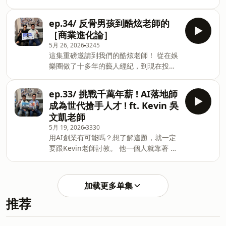
《#商品決勝點：全球最成功的產品設計
wawa，聊聊他從 4A 廣告公司出走、白
家？ 漲價的考量點為什麼不是「多賺一
師如何讓顧客買單》 📕博客來｜
手起家創業的真實歷程。 沒有大公司光
點」，而是「能不能讓品牌再玩三五
ep.34/ 反骨男孩到酷炫老師的
https://bookstw.link/94l7ac 📗誠品｜
環、沒有現成資源，他是怎麼談下第一個
年」？ 如果你正在想要不要創業、要不要
https://user
［商業進化論］
客戶的？ 獨立代理商在市場上的生存之道
開餐飲、要不要從餐車開始試水溫，這集
5月 26, 2026
3245
又是什麼？ 從廣告創意到創業心態，
值得認真聽完。 Harry Lin 墨樊創顧公司
這集重磅邀請到我們的酷炫老師！ 從在娛
wawa也分享了他對「品牌價值觀」的堅
執行長 本業是創業教育老師，副業做了幾
樂圈做了十多年的藝人經紀，到現在投身
持 哪些案子再多錢也不接、哪些事情是凌
個電商品牌、開了一間很好吃的居酒屋、
短影音代操與課程創業， 這麼大的轉折，
駕在商業之上的底線。 如果你也對廣告、
同時也是一位內容創作者。 - 墨樊創顧 是
這中間到底發生了什麼？ 這次我們從大家
創業、或是「離開穩定去闖一闖」有興
ep.33/ 挑戰千萬年薪 ! AI落地師
一間創業教育顧問公司，我們在自媒體平
最愛聽的八卦切入，聊他當年解散藝人部
趣，這集很適合你聽。 點我了解更多【行
成為世代搶手人才 ! ft. Kevin 吳
台上的名字大家會比較熟悉，叫「我媽叫
門最真實的原因，也聊創業路上最燒錢的
銷複利成長計劃】(若無法開啟連結請點擊
我不要創業」 我們希望那些學校裡沒有教
文凱老師
坑在哪、短影音市場競爭這麼激烈他怎麼
網址：https://pse.is/95ybbm) 有興趣購
的創業知識，可
5月 19, 2026
3330
做差異化， 以及身為一個從傳統娛樂產業
買課程可使用折扣碼【HHMOFANS83】
用AI創業有可能嗎？想了解這題，就一定
出走的人，他如何一步步建立起自己的商
享83折優惠！ Harry Lin 墨樊創顧公司執
要跟Kevin老師討教。 他一個人就靠著 AI
業定位。 如果你也在想「斜槓」、「轉
行長 本業是創業教育老師，副業做了幾個
創業開軟體公司，專門幫企業打造客製化
型」、或是「個人品牌變現」，這集絕對
電商品牌、開了一間很好吃的居酒屋、同
的 AI 員工。 他的學生90%的人不會寫程
值得聽完。 想了解更多酷炫老師的短影音
時也是一位內容創作者。 - 墨樊創顧 是一
式，卻有人可以達到收入六位數的規模。
實戰內容，點選這裡可以看更多！ (如連
加载更多单集
間創業
這麼多人AI翻車，企業到底都跟Kevin老
結無法開啟，可以點擊這邊：
推荐
師買了什麼？ 這集直接拆解商業秘方，不
https://boredomacademy.com/courses/viralvideo)
講虛的。 Kevin老師《AI落地師培訓計
Harry Lin 墨樊創顧公司執行長 本業是創
畫》 免費說明會：
業教育老師，副業做了幾個電商品牌、開