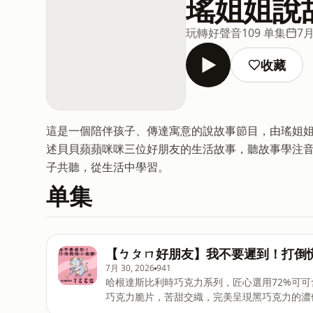
瑤姐姐說
玩轉好聲音
109 单集
7月
收藏
這是一個陪伴孩子、傳達寓意的說故事節目，由瑤姐
述貝貝蘋蘋咪咪三位好朋友的生活故事，聽故事學注音。
子共聽，從生活中學習。
单集
【ㄅㄆㄇ好朋友】我不要遲到！打倒
7月 30, 2026
941
哈根達斯比利時巧克力系列，匠心選用72%可
巧克力脆片，苦甜交織，完美呈現黑巧克力的濃
https://fstry.pse.is/9emmpv &nbsp; —— 以上為 Fir