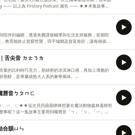
支持我們創作更多內容：贊助連結 https://
故事：
ㄑㄒ★★上ㄧ集的四位慢吞吞選手，最後究竟能不能幫貝貝蘋
一集故事主要用到舌根音「ㄍ」「ㄎ」「ㄏ」、舌面音「ㄐ」
來找一找故事裡面哪些字有用到注音「ㄍ」「ㄎ」「ㄏ」
音「ㄍ」「ㄎ」「ㄏ」、舌面音「ㄐ」「ㄑ」「ㄒ」---連載故
與陪伴到偏鄉，透過免費課後輔導與生活支持服務，長期陪
ㄇ)咪咪三位好朋友的生活故事，聽故事學注音，每一集會發現一
一天，教育能終止貧窮世襲，弭平城鄉及貧富差距，讓每個孩子
tube
 —— 以上為 FMTaiwan 與 Firstory
｜舌尖音 ㄉㄊㄋㄌ
》Podcast節目是一個陪伴孩子、傳達寓意的說故事節目由瑤
從生活中學習#一人分飾多角聲演#親子共聽FB｜IG｜各大
可含量的比利時巧克力，那綿密的冰淇淋口感，再加上薄脆的
y合作邀約 : yaos.story@gmail.com小
郁香醇，是專屬成熟大人系的奢華風味。
tory Podcast 廣告 —— ★★本集故事：慢吞吞龍舟
果森林正要舉行熱鬧的龍舟大賽，貝貝蘋蘋咪咪除了好朋友卡皮
嘴唇音ㄅㄆㄇㄈ
拍」選手可以組隊，整支慢吞吞到不行的隊伍ㄧ進入特訓階
事主要用到舌尖音「ㄉ」「ㄊ」「ㄋ」「ㄌ」。瑤姐姐把用到舌
、ㄆ、ㄇ、ㄈ★★這次貝貝蘋蘋咪咪想要在魔法動物森林蓋餅乾
裡喔！注音藏在故事中，小朋友們一起來找一找故事裡面哪
麼事呢？這一集故事主要用到嘴唇音「ㄅ」「ㄆ」「ㄇ」
幼小銜接總複習-舌尖音「ㄉ」「ㄊ
「ㄇ」「ㄈ」都編進故事裡喔！注音藏在故事中，小朋友們
」「ㄇ」和「ㄈ」。👉幼小銜接總複習-嘴唇音「ㄅ」「ㄆ」
結合韻ㄩㄣ
述(ㄅ)貝貝(ㄆ)蘋蘋(ㄇ)咪咪三位好朋友的生活故事，聽故事學