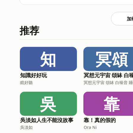
們上一場魔法蹲蹲課，讓使用蹲式馬桶變成有趣的遊戲喔！ 這一集故事主要用到結合
藏在故事中，小朋友們一起來找一找故事裡面哪些字有用到結合韻「ㄧㄞ
「蹲式馬桶練習紙」！ 全台7-ELEVEN門市ibon機台均可列印 列印代碼 : ASUSL7JFH5HKN 紙張大小記得選
加
A3、彩色、單面列印。共兩張 (瑤姐姐的官方FB
推荐
姐姐體貼一般家庭少有A3印表機，故提供ibo
桶練習紙 祝大家上廁所都順順利利
知
冥頌
知識好好玩
鏡好聽
吳
靠
吳淡如人生不能沒故事
靠！真的假的
吳淡如
Ora Ni