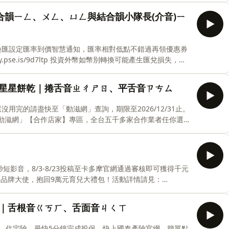
蘋咪咪約好星期天早上八點，要搭乘「森林特快車」去向日
韻ㄧㄥ、ㄨㄥ、ㄩㄥ與結合韻小隊長(介音)ㄧ
襪子不見了，連食物都沒帶。公雞站長神祕地說，貝貝應該
家複習注音ㄚㄛㄜㄝ。拼音的時候，ㄚㄛㄜㄝ經常放在下面。注音藏在
有用到「ㄚ」、「ㄛ」、「ㄜ」、「ㄝ」。👉幼小銜接總複
換匯設定匯率到價智慧通知，匯率相對低點不錯過再領優惠券
)貝貝(ㄆ)蘋蘋(ㄇ)
ry.pse.is/9d7ltp 投資外幣如幣別轉換可能產生匯兌損失，應
— 以上為 Firstory Podcast 廣告 —— ★★本
ㄥ與結合韻小隊長(介音)ㄧㄨㄩ★★森林裡的老鷹先生在貝貝
的星星餅乾｜捲舌音ㄓㄔㄕㄖ、平舌音ㄗㄘㄙ
松鼠不倒翁」，本來以為沒人看到就不會被發現，沒想
合韻小隊長(介音)ㄧㄨㄩ，學習三拼音之前須先熟悉結合韻。知道ㄧㄨ
還沒用完的請盡快至「動滋網」查詢，期限至2026/12/31止。
魔王其中之三「ㄧㄥ」、「ㄨㄥ」、「ㄩㄥ」帶著大家拼
;上「動滋網」【合作店家】專區，全台五千多家合作業者任你選，
事裡面哪些字
.is/9epcub &nbsp;&nbsp; —— 以上為 FMTaiwan 與
森林裡...憑著敏銳嗅覺和過人智商，偵辦了數不清件謎案
...這一集故事主要用到捲舌音「ㄓ」「ㄔ」「ㄕ」「ㄖ」、
短影音，8/3-8/23投稿至卡多摩官網通過審核即可獲得千元
小朋友們一起來找一找故事裡面哪些字有用到注音「ㄓ」
年品牌大使，抱回9萬元育兒大禮包！活動詳情請見：
一集節目，讓瑤姐姐來一一回覆喔。---《瑤姐姐說故事》
集｜舌根音ㄍㄎㄏ、舌面音ㄐㄑㄒ
說故事節目由瑤姐姐、黛比共同主持每週上架新故事#跟黛比一起
台收聽相關連結 https://linktr.ee/yaos.story合
、住宅險，最快5分鐘完成投保。快上國泰產險官網，簡單點