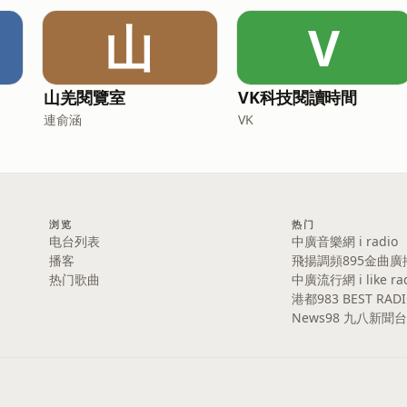
山
V
山羌閱覽室
VK科技閱讀時間
連俞涵
VK
浏览
热门
电台列表
中廣音樂網 i radio
播客
飛揚調頻895金曲廣
热门歌曲
中廣流行網 i like ra
港都983 BEST RAD
News98 九八新聞台