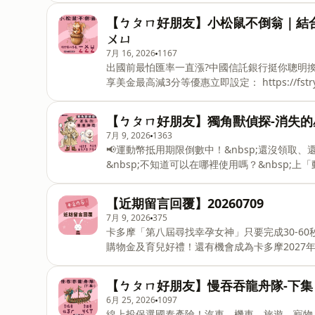
到！打倒慌張小怪獸｜注音ㄚㄛㄜㄝ★★貝貝蘋
【ㄅㄆㄇ好朋友】小松鼠不倒翁｜結合
葵山谷野餐，貝貝卻差點來不及趕上火車，不僅
ㄨㄩ
是遇到怪獸了...--------這一集故事幫大
7月 16, 2026
1167
故事中，小朋友們一起來找一找故事裡面哪些字
出國前最怕匯率一直漲?中國信託銀行挺你聰明
習-ㄚㄛㄜㄝ---連載故事《ㄅㄆㄇ好朋友》，描述(ㄅ
享美金最高減3分等優惠立即設定： https://fst
評估涉及自身情況審慎投資。完整注意事項詳見網站資訊。 —
集故事：小松鼠不倒翁｜結合韻ㄧㄥ、ㄨㄥ、ㄩ
【ㄅㄆㄇ好朋友】獨角獸偵探-消失
蘋蘋咪咪不在的時候，偷偷動了他們的玩具「小
7月 9, 2026
1363
到......--------這一集故事幫大家複習結
📢運動幣抵用期限倒數中！&nbsp;還沒領取、
ㄩ的功用以後，試著把結合韻當中最難記憶的大
&nbsp;不知道可以在哪裡使用嗎？&nbsp
讀。注音藏在故事中，小朋友們一起來找一找故
馬上來找適用地點！&nbsp;➡️ https://fstry.pse
Firstory Podcast 廣告 —— ★★本集故事：獨角獸偵探-消失的星星餅乾｜捲舌音ㄓㄔㄕㄖ、平舌音ㄗㄘㄙ
【近期留言回覆】20260709
★★貝貝蘋蘋咪咪放暑假，竟然遇到了傳說中糖果
7月 9, 2026
375
的名偵探「獨角獸」和他的天然呆助手「棉花糖」
卡多摩「第八屆尋找幸孕女神」只要完成30-60秒
平舌音「ㄗ」「ㄘ」「ㄙ」。注音藏在故事中，
購物金及育兒好禮！還有機會成為卡多摩2027
「ㄔ」「ㄕ」「ㄖ」
https://fstry.pse.is/9dt2sp —— 以上為播客煮與 Firstory Podcast 廣告 —— 這一集節目是留言回覆單集，
我們會把小朋友們的留言或要問的問題獨立製作成
【ㄅㄆㄇ好朋友】慢吞吞龍舟隊-下
Podcast節目是一個陪伴孩子、傳達寓意的
6月 25, 2026
1097
從生活中學習#一人分飾多角聲演#親子共聽FB｜IG｜各大平
線上投保選國泰產險！汽車、機車、旅遊、寵物