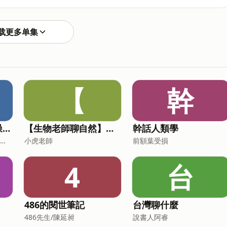
韻「ㄧㄞ」的音。注音
」。 - - - 快來列印搭配本集故事的
载更多单集
跟IG有馬桶練習紙的小圖與詳細的ibon列印操作步驟說明) 瑤
n列印代碼，方便大家走到巷口便利商店就可以輕鬆取得蹲式馬
~~ --- 連載故事《ㄅㄆ
【
幹
冥想元宇宙 頌缽 白噪音 睡眠音樂
【生物老師聊自然】小故事，談生態
幹話人類學
冥想元宇宙 頌缽 白噪音 睡眠音樂
小虎老師
前額葉受損
4
台
486的閱世筆記
台灣聊什麼
486先生/陳延昶
說書人阿睿