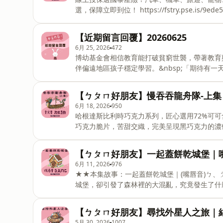
作邀約 : yaos.story@gmail.com小額贊助
選，保障立即到位！ https://fstry.pse.is/9ede5y —— 以上為 Firstory Podcast 廣告 —— ★★本集
慢吞吞龍舟隊-下集｜舌根音ㄍㄎㄏ、舌面音ㄐ
蘋咪咪贏得比賽呢...讓我們繼續看下去...這
【近期留言回覆】20260625
「ㄑ」「ㄒ」。注音藏在故事中，小朋友們一起
6月 25, 2026
472
「ㄐ」「ㄑ」「ㄒ」。👉幼小銜接總複習-舌根
博幼基金會相信教育能打破貧窮世襲，帶著教育
事《ㄅㄆㄇ好朋友》，描述(ㄅ)貝貝(ㄆ)蘋蘋(
伴偏遠地區孩子穩定學習。&nbsp;「期待有
個新注音。《ㄅㄆㄇ好朋友》不定期更新喔！You
都有選擇未來的能力。」&nbsp;捐款連結▶️ https://fstry.pse.is/9f67c2
Podcast 廣告 —— 這一集節目是留言回覆單集，我們會把小朋友們的留言或要問的問題獨立製作成一集節
【ㄅㄆㄇ好朋友】慢吞吞龍舟隊-上集
目，讓瑤姐姐來一一回覆喔。---《瑤姐姐說故事
6月 18, 2026
950
姐姐、黛比共同主持每週上架新故事#跟黛比一起
哈根達斯比利時巧克力系列，匠心選用72%可
平台收聽相關連結 https://linktr.ee/yaos.stor
巧克力脆片，苦甜交織，完美呈現黑巧克力的濃
https://fstry.pse.is/9emmpv &nbsp; —— 以上為 Firs
隊-上集｜(舌尖音)ㄉ ㄊ ㄋ ㄌ★★夏天的糖
【ㄅㄆㄇ好朋友】一起蓋餅乾城堡｜
巴拉，卻只剩下蝸牛、樹懶、烏龜這三位「慢半
6月 11, 2026
976
段，令隊長貝貝大崩潰，笑料百出...這一集故
★★本集故事：一起蓋餅乾城堡｜(嘴唇音)ㄅ
尖發音的「ㄉ」「ㄊ」「ㄋ」「ㄌ」都編進故事
城堡，卻引發了森林裡的大混亂，究竟發生了什
些字有用到注音「ㄉ」「ㄊ」「ㄋ」「ㄌ」。👉
「ㄈ」。瑤姐姐把用到嘴唇發音的「ㄅ」「ㄆ」
一起來找一找故事裡面哪些字有用到「ㄅ」「ㄆ
【ㄅㄆㄇ好朋友】尋找外星人之旅｜
「ㄇ」「ㄈ」---連載故事《ㄅㄆㄇ好朋友》，描
5月 30, 2026
1007