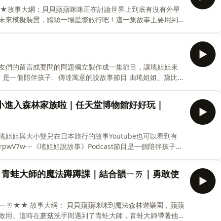
》不定期更新喔！Youtube也可以看到有字幕的影片版！
★故事大綱：貝貝蘋蘋咪咪正在討論世界上到底有沒有外星
e/orROT__mgrM---《瑤姐姐說故事》Podcast節目是一個陪
未來模擬裝置，體驗一場星際旅行吧！這一集故事主要用到
共同主持#跟黛比一起從生活中學習#一
一起來找一找故事裡面哪些字有用到結合韻「ㄩㄣ」。---
蘋蘋(ㄇ)咪咪三位好朋友的生活故事，聽故事學注音，每一集會
！Youtube也可以看到有字幕的影片版！
--《瑤姐姐說故事》Podcast節目是一個陪伴孩子、傳達寓意的說故事節目
友們的留言或要問的問題獨立製作成一集節目，讓瑤姐姐來
習#一人分飾多角聲演#親子共聽FB｜IG｜各大平台收聽相
st節目 是一個陪伴孩子、傳達寓意的說故事節目 由瑤姐姐、黛比
aos.st
習 #一人分飾多角聲演 #親子共聽 FB｜IG｜各大平台收聽
合作邀約 : yaos.story@gmail.com 小額贊助支持我們創作更多內容：
小進入森林家族啦｜任天堂博物館好好玩｜
n/yaostory 留言告訴我你對這一集的想法：
https://open.firstory.me/user/clpm6fs2e03lo01wj8wkx5p7x/comments Powered by Firstory Hosting
姐姐與大小雙兒在日本旅行的故事Youtube也可以看到有
xSUrpwV7w---《瑤姐姐說故事》Podcast節目是一個陪伴孩子、
跟黛比一起從生活中學習#一人分飾多角聲演#親子共聽FB
aos.story合作邀約 : yaos.story@gmail.com小額贊助支持
】青蛙大師的魔法蹲蹲課｜結合韻ㄧㄞ｜勇敢使
tory.me/join/yaostory留言告訴我你對這一集的想法：
https://open.firstory.me/user/clpm6fs2e03lo01wj8wkx5p7x/comments Powered by Firstory Hostin
法森林遊樂園，蘋蘋
敢用。這時在蘑菇洗手間遇到了青蛙大師，青蛙大師帶著他