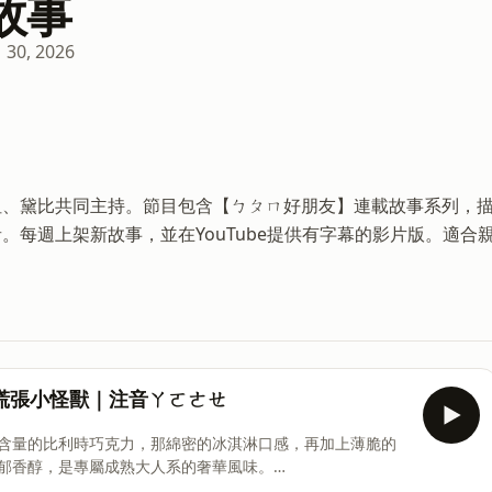
故事
 30, 2026
姐、黛比共同主持。節目包含【ㄅㄆㄇ好朋友】連載故事系列，
每週上架新故事，並在YouTube提供有字幕的影片版。適合
慌張小怪獸｜注音ㄚㄛㄜㄝ
可含量的比利時巧克力，那綿密的冰淇淋口感，再加上薄脆的
郁香醇，是專屬成熟大人系的奢華風味。
story Podcast 廣告 —— ★★本集故事：我不要遲