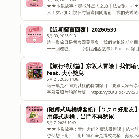
注音，每一集會發現一個新注音。《ㄅㄆㄇ好朋友
★★本集故事：尋找外星人之旅｜結合韻ㄩㄣ★
(本集影片版製作中，稍晚上架)https://youtu.b
人！女巫姐姐說在討論這個問題前，我們先透過
伴孩子、傳達寓意的說故事節目由瑤姐姐、黛比
結合韻「ㄩㄣ」的音。注音藏在故事中，小朋友們
連載故事《ㄅㄆㄇ好朋友》，描述(ㄅ)貝貝(ㄆ)
【近期留言回覆】20260530
發現一個新注音。《ㄅㄆㄇ好朋友》不定期更新喔
5月 30, 2026
913
https://youtu.be/bwrGzR-6hXw-
這一集節目是留言回覆單集，我們會把近期小朋
由瑤姐姐、黛比共同主持#跟黛比一起從生活中學
一一回覆喔。 --- 《瑤姐姐說故事》Podca
關連結 https://linktr.ee/yaos.story合作邀約 : y
共同主持 每週上架新故事 #跟黛比一起從生活中學
相關連結 https://linktr.ee/yaos.story 
【旅行特別篇】京阪大冒險｜我們縮
贊助連結 https://open.firstory.me/joi
feat. 大小雙兒
5月 21, 2026
1408
這一集是不同於以往的特別節目，要跟大家分享瑤
字幕及照片的影片版！https://youtu.be/BV
傳達寓意的說故事節目由瑤姐姐、黛比共同主持#
｜IG｜各大平台收聽相關連結 https://linktr.ee/y
(附蹲式馬桶練習紙)【ㄅㄆㄇ好朋友
我們創作更多內容：贊助連結 https://open.firs
用蹲式馬桶，出門不再憋尿
5月 7, 2026
1049
★★本集故事：青蛙大師的魔法蹲蹲課｜結合韻ㄧㄞ★★ 故事大綱： 貝貝蘋蘋咪咪到魔
忽然想上廁所，廁所裡卻全是蹲式馬桶，蘋蘋不