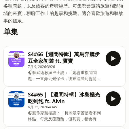
各種問題，以及旅客的奇特經歷。每集都會邀請旅遊相關領
域的來賓，聊聊工作上的趣事和挑戰。適合喜歡旅遊和聽故
事的聽眾。
单集
S4#66【週間特輯】萬馬奔騰伊
豆全家初遊 ft. 寶寶
7月 9, 2026
3926
🎧聽武術教練巴士說：「她會重複問問
題、一直弄丟健保卡，後來進展到會開始
走失。」👉 &nbsp;
https://fstry.pse.is/9b9r9f &nbsp;照顧
S4#65｜【週間特輯】冰島極光
人生無法預期何時來！「先來一杯 我們再
吃到飽 ft. Alvin
聊」聆聽照顧者、陪你預備長照未來！點
6月 25, 2026
4345
擊連結，讓我們有機會不在照顧困境掙
🎧聽作家葉揚說：「長照最辛苦是看不到
扎。&nbsp; —— 以上為 Firstory
終點，每天反覆煎熬，但其實，都會有終
Podcast 廣告 —— S4#66【週間特輯】
點的……」👉
萬馬奔騰伊豆全家初遊 ft. 寶寶寶寶在