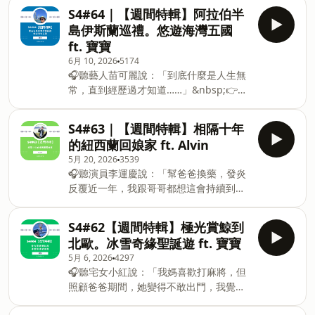
https://fstry.pse.is/9b9s7p
2026年2月跟著全家一起前往日本伊豆真
S4#64｜【週間特輯】阿拉伯半
&nbsp;&nbsp;&nbsp;照顧人生無法預期
是泡湯♨️與走春🎠的好所在🤷&nbsp; 初
島伊斯蘭巡禮。悠遊海灣五國
何時來！「先來一杯 我們再聊」聆聽照顧
級大人 V.S 高級大人🧧&nbsp; 每逢佳節
ft. 寶寶
者、陪你預備長照未來！點擊連結，讓我
倍思親的孤獨感🦧 無腦規律地跟團旅遊🧱
6月 10, 2026
5174
們有機會不在照顧困境掙扎。 —— 以上
橫濱的碼頭紅倉庫超好逛👩‍🎨 MOA美術
🎧聽藝人苗可麗說：「到底什麼是人生無
為 Firstory Podcast 廣告 —— S4#65｜
館的絢麗🍻 有自理餐的部分就能好好找餐
常，直到經歷過才知道……」&nbsp;👉
【週間特輯】冰島極光吃到飽 ft. Alvin
廳🌸 綻放的河津櫻遊客爆炸多💪 世上沒
https://fstry.pse.is/9b9td2
🇮🇸 這次分享的是2026年2月，過年期間
有最好的行程只有最適合自己的行程
&nbsp;&nbsp;照顧人生無法預期何時
去冰島看極光的旅程🚌 反差萌的司機✨ 一
S4#63｜【週間特輯】相隔十年
Podcast 搜尋🔍 毛很多旅行社各平台收聽
來！「先來一杯 我們再聊」節目聆聽照顧
到冰島就給我來個大的🌈 冰島唯一的gay
連結🔗 ht
的紐西蘭回娘家 ft. Alvin
者、陪你預備長照未來！點擊連結，讓我
bar🏖️ 黑沙灘不見了💎 原來鑽石在這邊呀
5月 20, 2026
3539
們有機會不在照顧困境掙扎。 —— 以上
👁️ 視力檢查教堂🌿 不小心走到賣草的地
🎧聽演員李運慶說：「幫爸爸換藥，發炎
為 Firstory Podcast 廣告 ——
方👉&nbsp;點擊加入「領隊豆子」官方
反覆近一年，我跟哥哥都想這會持續到什
S4#64【週間特輯】阿拉伯半島伊斯蘭巡
帳號：
麼時候呢？」👉
禮。悠遊海灣五國 ft. 寶寶寶寶在2026年1
&nbsp;https://lin.ee/lVpg8vPPodcast
https://fstry.pse.is/9b9twm
月前往阿拉伯半島上的海灣五國看到不同
S4#62【週間特輯】極光賞鯨到
搜尋🔍 毛很多旅行社各平台收聽連結
&nbsp;&nbsp;照顧人生無法預期何時
以往的伊斯蘭風情🌳 悠閒的海灣與乳香之
🔗&nbsp;htt
北歐。冰雪奇緣聖誕遊 ft. 寶寶
來！「先來一杯 我們再聊」聆聽照顧者、
國-阿曼🕌 千年阿拉伯傳統與現代奢華完
5月 6, 2026
4297
陪你預備長照未來！點擊連結，讓我們有
美結合-卡達🐦‍🔥 盛極而衰後浴火重生的黑
🎧聽宅女小紅說：「我媽喜歡打麻將，但
機會不在照顧困境掙扎。 —— 以上為
色黃金之國 -科威特🏜 沙海中的一顆繁華
照顧爸爸期間，她變得不敢出門，我覺得
Firstory Podcast 廣告 —— S4#63｜【週
綠洲明珠-利雅德🦁 大自然鬼斧神工與千
她很累。」👉
間特輯】相隔十年的紐西蘭回娘家 ft.
年人類文明交織的奇蹟之地 -艾爾烏拉🕋