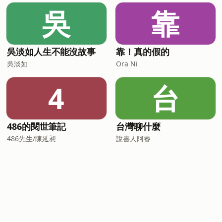
吳
靠
吳淡如人生不能沒故事
靠！真的假的
吳淡如
Ora Ni
4
台
486的閱世筆記
台灣聊什麼
486先生/陳延昶
說書人阿睿