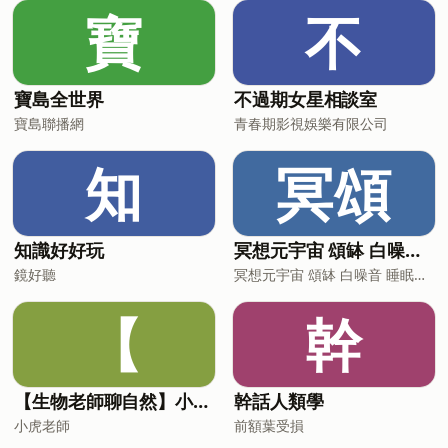
一日遊 Podcast 搜尋🔍 毛很多旅行社 各
寶
不
平台收聽連結🔗&nbsp;ht
寶島全世界
不過期女星相談室
寶島聯播網
青春期影視娛樂有限公司
知
冥頌
知識好好玩
冥想元宇宙 頌缽 白噪音 睡眠音樂
鏡好聽
冥想元宇宙 頌缽 白噪音 睡眠音樂
【
幹
【生物老師聊自然】小故事，談生態
幹話人類學
小虎老師
前額葉受損