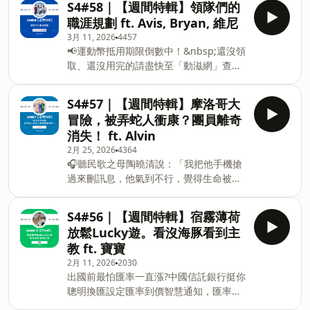
工旅遊ＡＢ團 💪 學長實在太Carry ⛲️ 布
S4#58｜【週間特輯】領隊們的
醇，是專屬成熟大人系的奢華風味。
拉格也是蠻多地方可以晃晃 📷 之前錯過
職涯規劃 ft. Avis, Bryan, 維尼
https://fstry.pse.is/9emma6 &nbsp;
的捷克景點 🎺 國王湖最美的一次 🍲 奧地
3月 11, 2026
4457
—— 以上為 Firstory Podcast 廣告 ——
利的中餐館也太好吃 🎵 可惜沒多點時間
📢運動幣抵用期限倒數中！&nbsp;還沒領
S4#59【週間特輯】吃吃喝喝放鬆遊。動
在薩爾茲堡 🎄 維也納聖誕市集 🛍️ 奧捷也
取、還沒用完的請盡快至「動滋網」查
物鳥鳥看個夠 ft. 寶寶 寶寶在2025年11月
太好買了吧 Podcast 搜尋🔍 毛很多旅行
詢，期限至2026/12/31止。&nbsp;不知
前往日本北海道度假 和同事們自駕旅遊真
社 各平台收聽連結🔗&nbsp;htt
道可以在哪裡使用嗎？&nbsp;上「動滋
開心 🇯🇵 本來要去東南亞後來又去日本
S4#57｜【週間特輯】摩洛哥大
網」【合作店家】專區，全台五千多家合
🍜 玩得開心吃得好是度假重點 🐧 一整個
冒險，被弄蛇人衝康？團員離奇
作業者任你選，馬上來找適用地點！
行程看超多動物 🦊 狐狸真的有狐臭嗎 🥃
消失！ ft. Alvin
&nbsp;➡️ https://fstry.pse.is/9epcuv
余市威士忌的試飲方案 🥢 無菜單料理的
2月 25, 2026
4364
&nbsp;&nbsp; —— 以上為 FMTaiwan
儀式感 🎉 各司其職的領隊們 ❄️ 現代化的
🎧聽民歌之母陶曉清說：「我把他手機搶
與 Firstory Podcast 廣告 —— 你是不是
雪胎真的很方便 Podcast 搜尋🔍 毛很多
過來刪訊息，他氣到不行，覺得生命被掌
常常錯過各國的限時代購、想跟團卻發現
旅行社 各平台收聽連結🔗
控了。」👉 https://fstry.pse.is/9cue7w
已經額滿，或老是忘記更新《毛很多旅行
https://lihi3.cc/yBTx1 是不是有些故事讓
&nbsp;&nbsp;&nbsp;照顧人生無法預期
社》？ 為了讓大家第一時間收到最新、最
S4#56｜【週間特輯】宿霧薄荷
不得不你大笑或
何時來！「先來一杯 我們再聊」聆聽照顧
優惠的消息，我的專屬 LINE 官方帳號
放鬆Lucky遊。看沒海豚看到主
者、陪你預備長照未來！點擊連結，讓我
「領隊豆子」開通啦！🎉 加入好友，選單
教 ft. 寶寶
們有機會不在照顧困境掙扎。 —— 以上
直接幫你整理好最常用的功能：&nbsp;
2月 11, 2026
2030
為 Firstory Podcast 廣告 —— S4#57｜
✈️ 出團資訊與介紹&nbsp; 🛍️ 各國限時代
出國前最怕匯率一直漲?中國信託銀行挺你
【週間特輯】摩洛哥大冒險，被弄蛇人衝
購與許願&nbsp; 📦 專屬旅遊優惠與好物
聰明換匯設定匯率到價智慧通知，匯率相
康？團員離奇消失！ ft. Alvin 🇲🇦 這次
回購&nbsp; 🎧 一鍵收聽 Podcas
對低點不錯過再領優惠券享美金最高減3
分享 Alvin 11 月去摩洛哥的旅程 ☺️ 貴賓