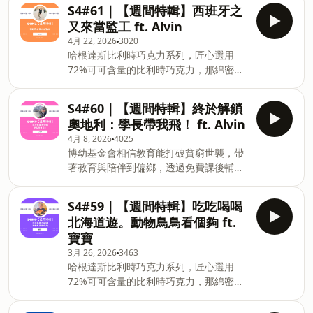
https://fstry.pse.is/9b9v5y
Alvin 🇳🇿 這次分享 Alvin 1 月去紐西蘭
S4#61｜【週間特輯】西班牙之
前往聖城的海空門戶與必經樞紐 - 吉達🧕
&nbsp;&nbsp;照顧人生無法預期何時
的旅程 🙏 感謝好友的請囊相授 🚌 超台的
又來當監工 ft. Alvin
融合古伊斯蘭與壯麗沙漠的文化重鎮 - 胡
來！「先來一杯 我們再聊」聆聽照顧者、
里長伯司機 🚄 觀光列車不比瑞士差 🚁 搭
富夫🥂 包容
4月 22, 2026
3020
陪你預備長照未來！點擊連結，讓我們有
直升機看冰川根本超值 🏔️ 土石流封路結
哈根達斯比利時巧克力系列，匠心選用
機會不在照顧困境掙扎。&nbsp; —— 以
果大家都很淡定 🚤 噴射快艇好玩耶 ✨ 銀
72%可可含量的比利時巧克力，那綿密的
上為 Firstory Podcast 廣告 ——
河般茂密的藍光蟲 🍣 鮭魚界的法拉利 🧊
冰淇淋口感，再加上薄脆的巧克力脆片，
S4#62【週間特輯】極光賞鯨到北歐。冰
近距離看冰舌 👉 點擊加入「領隊豆子」
苦甜交織，完美呈現黑巧克力的濃郁香
雪奇緣聖誕遊 ft. 寶寶 寶寶在2025年12月
S4#60｜【週間特輯】終於解鎖
官方帳號： https://lin.ee/lVpg8vP
醇，是專屬成熟大人系的奢華風味。
前往北歐看極光 非常幸運看到極光大爆發
奧地利：學長帶我飛！ ft. Alvin
Podcast 搜尋🔍 毛
https://fstry.pse.is/9emma6 &nbsp;
🌌 第一天馬上看到極光交差下班 🏔 全世
4月 8, 2026
4025
—— 以上為 Firstory Podcast 廣告 ——
界最美峽灣群島~羅浮敦群島 🏠 傳統漁屋
博幼基金會相信教育能打破貧窮世襲，帶
S4#61｜【週間特輯】西班牙之又來當監
的住宿體驗 🚢 在北極圈探險郵輪上看到
著教育與陪伴到偏鄉，透過免費課後輔導
工 🇪🇸 這次分享 Alvin 12 月去西班牙的
極光 🌐 地理意義非常重要的北角 🥲 希爾
與生活支持服務，長期陪伴偏遠地區孩子
旅程 🖼️ 重新認識畢卡索 🛍️ Outlet根本超
克內斯邊境博物館的哀傷故事 🦀 捕撈帝
穩定學習。&nbsp;「期待有一天，教育能
好買 ✝️ 聖家堂快封頂啦 👑 多恩王國原來
S4#59｜【週間特輯】吃吃喝喝
王蟹&nbsp; 蟹腳吃飽飽 🛷 狗拉雪橇時看
終止貧窮世襲，弭平城鄉及貧富差距，讓
在塞維亞 🏰 白雪公主城堡的原型 🎄 不可
北海道遊。動物鳥鳥看個夠 ft.
到火龍果色的極 🎅 絕不能錯過聖誕老人
每個孩子都有選擇未來的能力。」&nbsp;
能還沒聖誕節就那麼多人 🥤 貴賓室一定
的大腿 🦌 慢吞吞的馴鹿
寶寶
捐款連結▶️ https://fstry.pse.is/9f67dx
要用好用滿啊 👉 點擊加入「領隊豆子」
3月 26, 2026
3463
—— 以上為 FMTaiwan 與 Firstory
官方帳號： https://lin.ee/lVpg8vP ⚠️ 經
哈根達斯比利時巧克力系列，匠心選用
Podcast 廣告 —— S4#60｜【週間特
查證，星際大戰的上映順序是 (4, 5, 6, 1,
72%可可含量的比利時巧克力，那綿密的
輯】終於解鎖奧地利：學長帶我飛！ 🇹🇷
2, 3, 7, 8, 9)&nbsp; Podcast
冰淇淋口感，再加上薄脆的巧克力脆片，
這次分享 Alvin 11 月去奧捷的旅程 🛠️ 員
苦甜交織，完美呈現黑巧克力的濃郁香