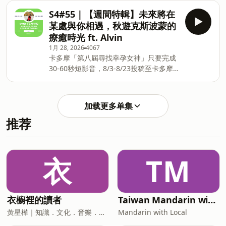
分等優惠立即設定：
室巧遇聽眾 ✈️ 阿提哈德初體驗 🛠️ 梅克內
S4#55｜【週間特輯】未來將在
https://fstry.pse.is/9d7luw 投資外幣如
斯終於整修完了 🫥 消失的客人 🛕 土堡真
某處與你相遇，秋遊克斯波蒙的
幣別轉換可能產生匯兌損失，應評估涉及
的比帳篷舒適 🎬 原來是專業演員 🐍 不只
療癒時光 ft. Alvin
自身情況審慎投資。完整注意事項詳見網
弄蛇更會弄人 🍴 在餐廳的不期而遇 💪 關
1月 28, 2026
4067
站資訊。 —— 以上為 Firstory Podcast
於成長 Podcast 搜尋🔍 毛很多旅行社 各
卡多摩「第八屆尋找幸孕女神」只要完成
廣告 —— S4#56【週間特輯】宿霧薄荷
平台收聽連結
30-60秒短影音，8/3-8/23投稿至卡多摩
放鬆Lucky遊。看沒海豚看到主教 ft. 寶寶
🔗&nbsp;https://lihi3.cc/yB
官網通過審核即可獲得千元購物金及育兒
寶寶在今年11月帶團前往菲律賓 宿霧 和
好禮！還有機會成為卡多摩2027年品牌大
大家分享這個玩水的天堂 🥶 總是去冷門
使，抱回9萬元育兒大禮包！活動詳情請
國家的寶寶 🧜 如果不喜歡玩水就別去宿
加载更多单集
見： https://fstry.pse.is/9dt2xt —— 以
霧 👓 薄荷島上的眼睛猴 🐬 幸運的沒看到
推荐
上為播客煮與 Firstory Podcast 廣告 ——
海豚 🤿 薄荷島深潛體驗CP值很高 🎤 很會
S4#55｜【週間特輯】未來將在某處與你
唱歌的菲律賓人 🛌 自由活動日行程自行
相遇，秋遊克斯波蒙的療癒時光 ft. Alvin
選 🦑 資生堂島上的海鮮市集 Podcast 搜
這次分享Alvin 2025年10月中去克斯波蒙
尋🔍 毛很多旅行社 各平台收聽連結🔗
衣
TM
的旅程 大家唸得出克斯波蒙是哪四個國家
https://lihi3.cc/yBTx1
嗎？🇭🇷🇸🇮🇧🇦🇲🇪&nbsp; 💪 實打實
的13天 👀 去了一些沒去過的地方 🔥 火紅
的十六湖 🔫 在塞拉耶佛感受到歷史的沈
衣櫥裡的讀者
Taiwan Mandarin with Local Podcast
重 👋 帶著回憶的道別 😱 匆匆忙忙連滾帶
黃星樺｜知識．文化．音樂．閱讀．讀書．聽書．說書
Mandarin with Local
爬，差點回不了家 🇹🇷 意外的伊斯坦堡