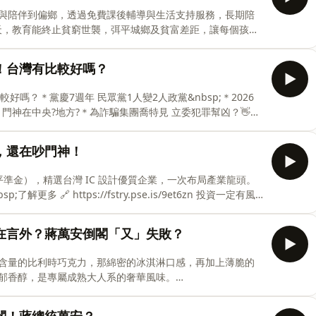
f-house-productions.bandcamp.com留言告
與陪伴到偏鄉，透過免費課後輔導與生活支持服務，長期陪
一天，教育能終止貧窮世襲，弭平城鄉及貧富差距，讓每個孩子
 —— 以上為 FMTaiwan 與 Firstory
立七年！台灣有比較好嗎？
神？＊從美歸國受訪 沈談毒油仍伯洋體＊藍議題各吹各調 抓了
動，請來陳揮文youtube直播收看👉
有比較好嗎？＊黨慶7週年 民眾黨1人變2人政黨&nbsp;＊2026
p;請看陳揮文臉書👉https://reurl.cc/E2a
次 門神在中央?地方?＊為詐騙集團喬特見 立委犯罪幫凶？👋想
直播收看👉https://bit.ly/2Z027Hz👋想了解更多訊
2a1k0以及陳揮文IG👉https://bit.ly/3XaJT6b🎵片頭音樂：
盧秀燕，還在吵門神！
ndcloud.com/roa_music1031🎵片尾音樂：Sea and Sun by
se-productions.bandcamp
平準金），精選台灣 IC 設計優質企業，一次布局產業龍頭。
多 🔗 https://fstry.pse.is/9et6zn 投資一定有風
投信行銷資訊 —— 以上為 KKBOX 與 Firstory
黃國昌意在言外？蔣萬安倒閣「又」失敗？
更有效率！&nbsp;了解更多 🔗
投資一定有風險，基金投資有賺有賠，申購前應詳閱公開說明書。台新投信行銷
可含量的比利時巧克力，那綿密的冰淇淋口感，再加上薄脆的
資訊 —— 以上為 KKBOX 與 Firstory Podcast 廣告 —— EP403 | 2026
郁香醇，是專屬成熟大人系的奢華風味。
odcast 廣告 —— EP402 | 2026-0730 柯文哲
重點在倒賴 蔣倒閣三天玩完？＊視主席立委如無物?蔣會尊