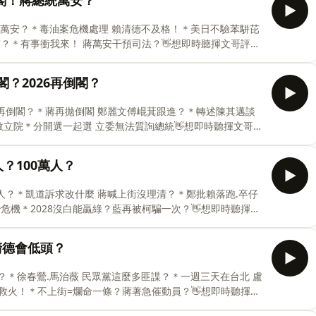
講到組閣！蔣總統萬安？
朝野協商飆髒話 傅崐萁霸氣外露！👋想即時聽揮文哥評
tps://bit.ly/2Z027Hz👋想了解更多訊息&nbsp;請看陳
閣！蔣總統萬安？＊毒油案危機處理 賴清德不及格！＊美日不驗苯駢芘
👉https://bit.ly/3XaJT6b🎵片頭音
？＊有事衝我來！ 蔣萬安干預司法？👋想即時聽揮文哥評
tps://bit.ly/2Z027Hz👋想了解更多訊息&nbsp;請看陳
👉https://bit.ly/3XaJT6b🎵片頭音樂：Walk Around by
25倒閣？2026再倒閣？
_music1031🎵片尾音樂：Sea and Sun by Surf House
ctions.bandcamp.com2026-0729直播意見
閣？2026再倒閣？＊蔣再拋倒閣 鄭麗文傅崐萁跟進？＊轉述陳其邁談
散立院＊分開選一起選 立委無法質詢總統👋想即時聽揮文哥評
tps://bit.ly/2Z027Hz👋想了解更多訊息&nbsp;請看陳
👉https://bit.ly/3XaJT6b🎵片頭音樂：Walk Around by
0萬人？100萬人？
_music1031🎵片尾音樂：Sea and Sun by Surf House
ions.bandcamp.com2026-0728
人？100萬人？＊凱道訴求改什麼 蔣喊上街沒理清？＊鄭批賴落跑.卒仔
危機＊2028沒白能贏綠？藍再被柯騙一次？👋想即時聽揮文
https://bit.ly/2Z027Hz👋想了解更多訊息&nbsp;請
文IG👉https://bit.ly/3XaJT6b🎵片頭音樂：Walk Around
！賴清德會低頭？
roa_music1031🎵片尾音樂：Sea and Sun by Surf House
ons.bandcamp.com2026-
清德會低頭？＊徐春鶯.馬治薇 民眾黨這麼多匪諜？＊一週三天在台北 盧
救火！＊不上街=爛命一條？蔣著急催動員？👋想即時聽揮文
https://bit.ly/2Z027Hz👋想了解更多訊息&nbsp;請