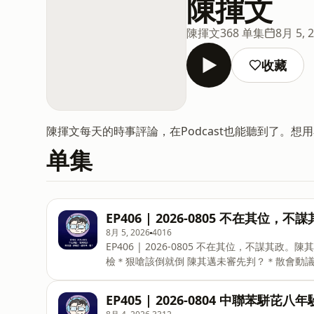
陳揮文
陳揮文
368 单集
8月 5, 
收藏
陳揮文每天的時事評論，在Podcast也能聽到了。想用看
单集
EP406 | 2026-0805 不在其
8月 5, 2026
4016
EP406 | 2026-0805 不在其位，不謀
檢＊狠嗆該倒就倒 陳其邁未審先判？＊散會動議
👋想即時聽揮文哥評論，和揮文哥互動，請來陳揮文youtu
多訊息&nbsp;請看陳揮文臉書👉https://reurl.cc
EP405 | 2026-0804 中聯苯
樂：Walk Around by Roa Music | https://