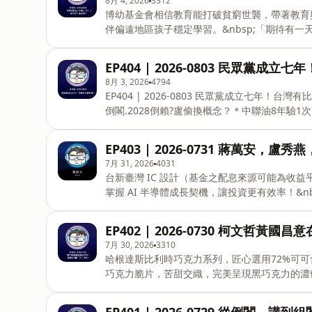
8月 4, 2026
3312
by Surf House Productions | https://sur
博幼基金會相信教育能打破貧窮世襲，帶著教育
伴偏遠地區孩子穩定學習。&nbsp;「期待有
都有選擇未來的能力。」&nbsp;捐款連結▶️ https://fstry.pse.is/9f67bp
Podcast 廣告 —— EP405 | 2026-0804 中聯苯駢芘八年驗一次？！怪中央？怪台中？＊蔣倒閣!盧改組! 打毒
EP404 | 2026-0803 民眾黨成
油中央無傷？＊中聯8年查1次 中央.地方誰門
8月 3, 2026
4794
就打得分了？👋想即時聽揮文哥評論，和揮文哥互
EP404 | 2026-0803 民眾黨成立七年！台灣
https://bit.ly/2Z027Hz👋想了解更多訊息&nbs
倒閣.2028倒賴?盧偷換概念？＊中聯油8年驗1
即時聽揮文哥評論，和揮文哥互動，請來陳揮文youtube
息&nbsp;請看陳揮文臉書👉https://reurl.cc/E
EP403 | 2026-0731 蔣萬安，
Walk Around by Roa Music | https://sou
7月 31, 2026
4031
Surf House Productions | https://surf-hou
台新臺灣 IC 設計（基金之配息來源可能為收益
掌握 AI 半導體成長契機，讓投資更有效率！&nbsp;了解更
險，基金投資有賺有賠，申購前應詳閱公開說明書。台新
Podcast 廣告 —— 台新臺灣 IC 設計（基金之配息來源可能為收益平準金），精選台灣 IC 設計優質企業，一
EP402 | 2026-0730 柯文哲
次布局產業龍頭。掌握 AI 半導體成長契機，讓投資
7月 30, 2026
3310
https://fstry.pse.is/9et76p 
哈根達斯比利時巧克力系列，匠心選用72%可
巧克力脆片，苦甜交織，完美呈現黑巧克力的濃
https://fstry.pse.is/9emm3j &nbsp; —— 以上為 Firstory P
黃國昌意在言外？蔣萬安倒閣「又」失敗？＊柯: