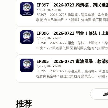
看陳揮文臉書👉https://reurl.cc/E2a1k0以及陳揮
EP397 | 2026-0723 賴清德，
by Roa Music | https://soundcloud.com/
7月 23, 2026
3448
Productions | https://surf-house-product
EP397 | 2026-0723 賴清德，請民進黨
駢芘 台自己嚇自己？＊請吃油炸肉圓 賴不開國
支不支持台灣比照美日，不驗苯駢芘？👋想即時聽
看👉https://bit.ly/2Z027Hz👋想了解更多訊息
EP396 | 2026-0722 開會！修法！
文IG👉https://bit.ly/3XaJT6b🎵片頭音樂：Walk
7月 22, 2026
3767
https://soundcloud.com/roa_music1031🎵
EP396 | 2026-0722 開會！修法！上凱
|https://surf-house-production
中央＊725凱道最低標 逼賴開國安會議＊抗拒
互動，請來陳揮文youtube直播收看👉https://b
https://reurl.cc/E2a1k0以及陳揮文IG👉https:
EP395 | 2026-0721 毒油風暴，賴
https://soundcloud.com/roa_music1031🎵
7月 21, 2026
3289
https://surf-house-productions.ba
EP395 | 2026-0721 毒油風暴，賴清德
操作內耗空轉＊凱道開銷動員 蔣萬安出一張嘴？
和揮文哥互動，請來陳揮文youtube直播收看👉http
臉書👉https://reurl.cc/E2a1k0以及陳揮文IG👉h
Music | https://soundcloud.com/roa_mus
加
Productions | https://surf-house-produc
推荐