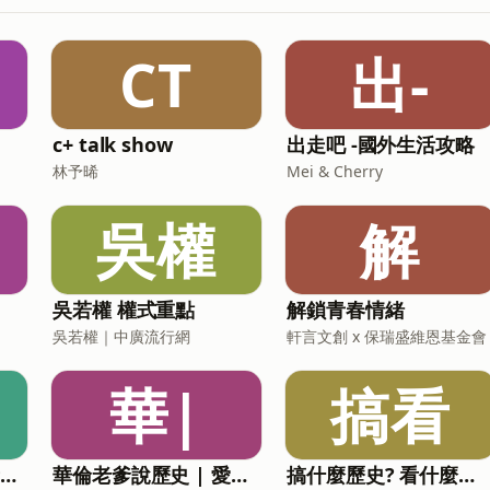
CT
出-
c+ talk show
出走吧 -國外生活攻略
林予晞
Mei & Cherry
吳權
解
吳若權 權式重點
解鎖青春情緒
吳若權｜中廣流行網
軒言文創 x 保瑞盛維恩基金會
華|
搞看
TVBS《Focus全球新聞》
華倫老爹說歷史 | 愛故事
搞什麼歷史? 看什麼電影!