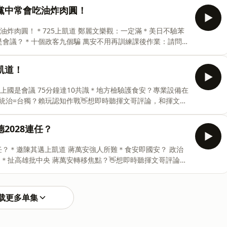
文IG👉https://bit.ly/3XaJT6b🎵片頭音樂：Walk Around
請民進黨中常會吃油炸肉圓！
roa_music1031🎵片尾音樂：Sea and Sun by Surf House
ions.bandcamp.com2026-0724
中常會吃油炸肉圓！＊725上凱道 鄭麗文樂觀：一定滿＊美日不驗苯
是會議？＊十個政客九個騙 萬安不用再訓練課後作業：請問你
揮文哥評論，和揮文哥互動，請來陳揮文youtube直播收
&nbsp;請看陳揮文臉書👉https://reurl.cc/E2a1k0以及陳揮
上凱道！
 Around by Roa Music |
片尾音樂：Sea and Sun by Surf House Productions
道！＊線上國是會議 75分鐘達10共識＊地方檢驗護食安？專業設備在
陸統治=台獨？賴玩認知作戰👋想即時聽揮文哥評論，和揮文哥
it.ly/2Z027Hz👋想了解更多訊息&nbsp;請看陳揮文臉書👉
//bit.ly/3XaJT6b🎵片頭音樂：Walk Around by Roa Music |
清德2028連任？
片尾音樂：Sea and Sun by Surf House Productions |
ndcamp.com留言告訴我你對這一集的想法： h
2028連任？＊邀陳其邁上凱道 蔣萬安強人所難＊食安即國安？ 政治
＊扯高雄批中央 蔣萬安轉移焦點？👋想即時聽揮文哥評論，
s://bit.ly/2Z027Hz👋想了解更多訊息&nbsp;請看陳揮文
ttps://bit.ly/3XaJT6b🎵片頭音樂：Walk Around by Roa
ic1031🎵片尾音樂：Sea and Sun by Surf House
载更多单集
tions.bandcamp.com2026-0717 直播意