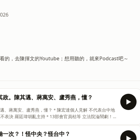
2026
的，去陳揮文的Youtube；想用聽的，就來Podcast吧～
位，不謀其政。陳其邁、蔣萬安、盧秀燕，懂？
其政。陳其邁、蔣萬安、盧秀燕，懂？＊陳宏達個人見解 不代表台中地
不表決 羅廷瑋胡亂主持＊13部會官員枯等 立法院淪鬧劇！
be直播收看👉https://bit.ly/2Z027Hz👋想了解更
/E2a1k0以及陳揮文IG👉https://bit.ly/3XaJT6b🎵片頭音
駢芘八年驗一次？！怪中央？怪台中？
soundcloud.com/roa_music1031🎵片尾音樂：Sea and Sun