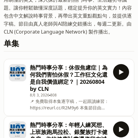
題。讓你輕鬆聽懂深度話題，穩定提升你的英文實力！內容
包含中文解說時事背景，再帶出英文重點觀點句，並提供逐
字稿。節目由真人老師與AI陪練交錯播出，每週二更新。由
CLN (Corporate Language Network) 製作播出。
单集
熱門時事分享：休假焦慮症｜為
何我們害怕休假？工作狂文化還
是自我價值綁定？｜20260804
by CLN
8月 3, 2026
808
📌 免費取得本集逐字稿，一起跟讀練習：
https://reurl.cc/R2M9y6 本集節目由
【CLN (Corporate Language Network)
｜外語服務與培訓領導品牌】製作播出。
熱門時事分享：年輕人練冥想、
用易懂的英文，深入探討最新的熱門時
上班族跑馬拉松、銀髮族打卡健
事、生活趨勢等議題。讓你輕鬆聽懂深度