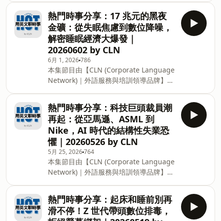
YouTube 和 Spotify 滿足你的需求：
熱門時事、生活趨勢等議題。讓你輕鬆聽
http://www.youtube.com/@hot.englishtopics
熱門時事分享：17 兆元的黑夜
懂深度話題，穩定提升你的英文實力！ 👇
製作團隊：Reina Hsu、Lisa Zhang、
金礦：從失眠焦慮到數位降噪，
免費取得本集逐字稿，一起跟讀練習：
Lily Wong、Alice Chen、Joy Yuan、
解密睡眠經濟大爆發｜
https://reurl.cc/yOKa32 👇 填表單訂閱
Derek Tu CLN 英文一對一：htt
20260602 by CLN
HOT 電子報，每月用簡單的英文，了解世
6月 1, 2026
786
界趨勢： https://reurl.cc/kp1ear 👇 一邊
本集節目由【CLN (Corporate Language
看逐字稿一邊聽不是難事，我們在
Network)｜外語服務與培訓領導品牌】製
YouTube 和 Spotify 滿足你的需求：
作播出。 用易懂的英文，深入探討最新的
http://www.youtube.com/@hot.englishtopics
熱門時事、生活趨勢等議題。讓你輕鬆聽
如果對體態焦慮有興趣的朋友，也歡迎收
熱門時事分享：科技巨頭裁員潮
懂深度話題，穩定提升你的英文實力！ 👇
聽 👉 EP8：容貌焦慮｜鏡子裡的自己總
再起：從亞馬遜、ASML 到
免費取得本集逐字稿，一起跟讀練習：
不夠好？你有容貌焦慮嗎？解析外貌壓力
Nike，AI 時代的結構性失業恐
https://reurl.cc/X2abyE 👇 填表單訂閱
的心理議題｜20250106 by CLN 🎧 A
懼｜20260526 by CLN
HOT 電子報，每月用簡單的英文，了解世
5月 25, 2026
764
界趨勢： https://reurl.cc/kp1ear 👇 一邊
本集節目由【CLN (Corporate Language
看逐字稿一邊聽不是難事，我們在
Network)｜外語服務與培訓領導品牌】製
YouTube 和 Spotify 滿足你的需求：
作播出。 用易懂的英文，深入探討最新的
http://www.youtube.com/@hot.englishtopics
熱門時事、生活趨勢等議題。讓你輕鬆聽
製作團隊：Reina Hsu、Lisa Zhang、
熱門時事分享：起床和睡前別再
懂深度話題，穩定提升你的英文實力！ 👇
Lily Wong、Jenny Cheung、Alice
滑不停！Z 世代帶頭數位排毒，
免費取得本集逐字稿，一起跟讀練習：
Chen、Joy Yuan、Derek Tu