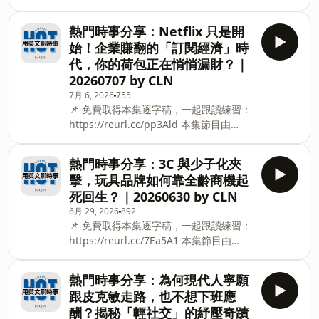
【CLN (Corporate Language Network)
http://www.youtube.com/@hot.englishtopics
｜外語服務與培訓領導品牌】製作播出。
製作團隊：Reina Hsu、Lisa Zhang、
熱門時事分享：Netflix 只是開
用易懂的英文，深入探討最新的熱門時
Lily Wong、Alice Chen、Joy Yuan、
始！企業賺翻的「訂閱經濟」時
事、生活趨勢等議題。讓你輕鬆聽懂深度
Derek Tu CLN 英文一對一：https://cl
代，你的荷包正在悄悄漏財？｜
話題，穩定提升你的英文實力！ 👇 填表單
20260707 by CLN
訂閱 HOT 電子報，每月用簡單的英文，
7月 6, 2026
755
了解世界趨勢： https://reurl.cc/kp1ear
📌 免費取得本集逐字稿，一起跟讀練習：
👇 一邊看逐字稿一邊聽不是難事，我們在
https://reurl.cc/pp3Ald 本集節目由
YouTube 和 Spotify 滿足你的需求：
【CLN (Corporate Language Network)
http://www.youtube.com/@hot.englishtopics
｜外語服務與培訓領導品牌】製作播出。
製作團隊：Reina Hsu、Lisa Zhang、
熱門時事分享：3C 與少子化夾
用易懂的英文，深入探討最新的熱門時
Lily Wong、Alice Chen、Joy Yuan、
擊，玩具品牌如何靠全齡商機起
事、生活趨勢等議題。讓你輕鬆聽懂深度
Derek Tu CLN 英文一對一：http
死回生？｜20260630 by CLN
話題，穩定提升你的英文實力！ 👇 填表單
6月 29, 2026
892
訂閱 HOT 電子報，每月用簡單的英文，
📌 免費取得本集逐字稿，一起跟讀練習：
了解世界趨勢： https://reurl.cc/kp1ear
https://reurl.cc/7Ea5A1 本集節目由
👇 一邊看逐字稿一邊聽不是難事，我們在
【CLN (Corporate Language Network)
YouTube 和 Spotify 滿足你的需求：
｜外語服務與培訓領導品牌】製作播出。
http://www.youtube.com/@hot.englishtopics
熱門時事分享：為何現代人寧願
用易懂的英文，深入探討最新的熱門時
製作團隊：Reina Hsu、Lisa Zhang、
跟皮克敏走路，也不想下班應
事、生活趨勢等議題。讓你輕鬆聽懂深度
Lily Wong、Alice Chen、Joy Yuan、
酬？揭秘「輕社交」的紓壓奇蹟
話題，穩定提升你的英文實力！ 👇 填表單
Derek Tu CLN 英文一對一：http