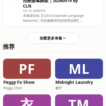
拒絕螢幕綁架｜20260519 by
https://reurl.cc/eVjgrM 👇 填表單訂閱
CLN
HOT 電子報，每月用簡單的英文，了解世
5月 18, 2026
743
界趨勢：
本集節目由【CLN (Corporate Language
https://forms.gle/W1KrCoGdcE7mAMiRA
Network)｜外語服務與培訓領導品牌】製
👇 一邊看逐字稿一邊聽不是難事，我們在
作播出。 用易懂的英文，深入探討最新的
YouTube 和 Spotify 滿足你的需求：
熱門時事、生活趨勢等議題。讓你輕鬆聽
http://www.youtube.com/@hot.englishtopics
懂深度話題，穩定提升你的英文實力！ 👇
製作團隊：Lily Wong、Lisa Zhang、
加载更多单集
免費取得本集逐字稿，一起跟讀練習：
Reina Hsu、Alice Chen、Joy Yuan、
推荐
https://reurl.cc/6GbM75 👇 填表單訂閱
Derek Tu C
HOT 電子報，每月用簡單的英文，了解世
界趨勢： https://reurl.cc/kp1ear 👇 一邊
看逐字稿一邊聽不是難事，我們在
PF
ML
YouTube 和 Spotify 滿足你的需求：
http://www.youtube.com/@hot.englishtopics
製作團隊：Reina Hsu、Lisa Zhang、
Lily Wong、Jenny Cheung、Alice
Peggy Fo Show
Midnight Laundry
Chen、Joy Yuan、Derek Tu
Peggy Chen
書宇
衣
TM