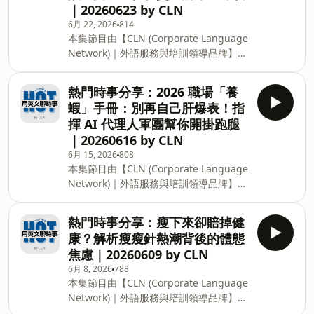
｜20260623 by CLN
訂閱 HOT 電子報，每月用簡單的英文，
6月 22, 2026
814
了解世界趨勢： https://reurl.cc/kp1ear
本集節目由【CLN (Corporate Language
👇 一邊看逐字稿一邊聽不是難事，我們在
Network)｜外語服務與培訓領導品牌】製
YouTube 和 Spotify 滿足你的需求：
作播出。 用易懂的英文，深入探討最新的
http://www.youtube.com/@hot.englishtopics
熱門時事、生活趨勢等議題。讓你輕鬆聽
這集聊到大人為什麼也開始愛上玩具，不
熱門時事分享：2026 職場「養
懂深度話題，穩定提升你的英文實力！ 👇
只是收藏，還有紓壓和陪伴的需求，大家
蝦」手冊：別再自己肝爆表！指
免費取得本集逐字稿，一起跟讀練習：
為什麼願意花錢買療癒呢？ 我們之前也做
揮 AI 代理人軍團幫你開掛跑腿
https://reurl.cc/9Wk8zn 👇 填表單訂閱
過「療癒經濟」主題，歡迎點擊下方連結
｜20260616 by CLN
HOT 電子報，每月用簡單的英文，了解世
收聽👉 EP13
6月 15, 2026
808
界趨勢： https://reurl.cc/kp1ear 👇 一邊
本集節目由【CLN (Corporate Language
看逐字稿一邊聽不是難事，我們在
Network)｜外語服務與培訓領導品牌】製
YouTube 和 Spotify 滿足你的需求：
作播出。 用易懂的英文，深入探討最新的
http://www.youtube.com/@hot.englishtopics
熱門時事、生活趨勢等議題。讓你輕鬆聽
製作團隊：Reina Hsu、Lisa Zhang、
熱門時事分享：瘦下來卻賠掉健
懂深度話題，穩定提升你的英文實力！ 👇
Lily Wong、Alice Chen、Joy Yuan、
康？解析瘦瘦針熱潮背後的體態
免費取得本集逐字稿，一起跟讀練習：
Derek Tu CLN 英文一對一：htt
焦慮｜20260609 by CLN
https://reurl.cc/K2gq8j 👇 填表單訂閱
6月 8, 2026
788
HOT 電子報，每月用簡單的英文，了解世
本集節目由【CLN (Corporate Language
界趨勢： https://reurl.cc/kp1ear 👇 一邊
Network)｜外語服務與培訓領導品牌】製
看逐字稿一邊聽不是難事，我們在
作播出。 用易懂的英文，深入探討最新的