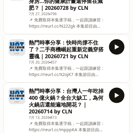
身房…你的健康計畫還停留在減
話題，穩定提升你的英文實力！ 👇 填表單
肥？｜20260728 by CLN
訂閱 HOT 電子報，每月用簡單的英文，
7月 27, 2026
796
了解世界趨勢：
📌 免費取得本集逐字稿，一起跟讀練習：
https://forms.gle/W1KrCoGdcE7mAMiRA
https://reurl.cc/N222gk 本集節目由
👇 一邊看逐字稿一邊聽不是難事，我們在
【CLN (Corporate Language Network)
YouTube 和 Spotify 滿足你的需求：
｜外語服務與培訓領導品牌】製作播出。
http://www.youtube.com/@hot.englishtopics
熱門時事分享：快時尚撐不住
用易懂的英文，深入探討最新的熱門時
製作團隊：Reina Hsu、Lisa Zhang、
了？二手商機崛起重新定義穿搭
事、生活趨勢等議題。讓你輕鬆聽懂深度
Lily Wong、Alice Chen、Joy Yuan、
靈魂｜20260721 by CLN
話題，穩定提升你的英文實力！ 👇 填表單
Derek Tu CLN 英文一對
7月 20, 2026
857
訂閱 HOT 電子報，每月用簡單的英文，
📌 免費取得本集逐字稿，一起跟讀練習：
了解世界趨勢： https://reurl.cc/kp1ear
https://reurl.cc/X2ojK7 本集節目由
👇 一邊看逐字稿一邊聽不是難事，我們在
【CLN (Corporate Language Network)
YouTube 和 Spotify 滿足你的需求：
｜外語服務與培訓領導品牌】製作播出。
http://www.youtube.com/@hot.englishtopics
熱門時事分享：台灣人一年吃掉
用易懂的英文，深入探討最新的熱門時
製作團隊：Reina Hsu、Lisa Zhang、
400 億火鍋？全台大缺工，為何
事、生活趨勢等議題。讓你輕鬆聽懂深度
Lily Wong、Jenny Cheung、Alice
火鍋店還能遍地開花？｜
話題，穩定提升你的英文實力！ 👇 填表單
Chen、Joy Yuan、Derek Tu CLN 英文一
20260714 by CLN
訂閱 HOT 電子報，每月用簡單的英文，
7月 13, 2026
813
了解世界趨勢： https://reurl.cc/kp1ear
📌 免費取得本集逐字稿，一起跟讀練習：
👇 一邊看逐字稿一邊聽不是難事，我們在
https://reurl.cc/mpppKA 本集節目由
YouTube 和 Spotify 滿足你的需求：