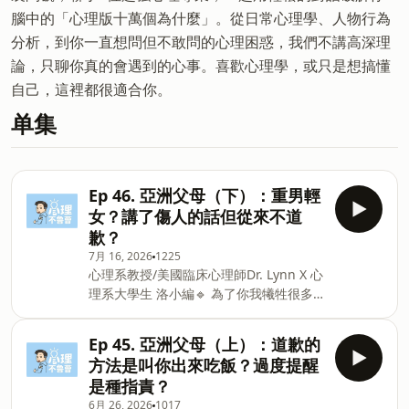
腦中的「心理版十萬個為什麼」。從日常心理學、人物行為
分析，到你一直想問但不敢問的心理困惑，我們不講高深理
論，只聊你真的會遇到的心事。喜歡心理學，或只是想搞懂
自己，這裡都很適合你。
单集
Ep 46. 亞洲父母（下）：重男輕
女？講了傷人的話但從來不道
歉？
7月 16, 2026
1225
心理系教授/美國臨床心理師Dr. Lynn X 心
理系大學生 洛小編🔹 為了你我犧牲很多…
亞洲父母最愛的情勒大法？🔹 重男輕女：
買房子給弟弟，然後要姊姊繳房貸？🔹 孩
Ep 45. 亞洲父母（上）：道歉的
子的壓力只是無病呻吟？為賦新詞強說
方法是叫你出來吃飯？過度提醒
愁？留言告訴我你對這一集的想法：
是種指責？
https://open.firstory.me/user/cm99ijgmq0bbm01wa
6月 26, 2026
1017
若你喜歡心理不魯曹，記得訂閱開啟小鈴