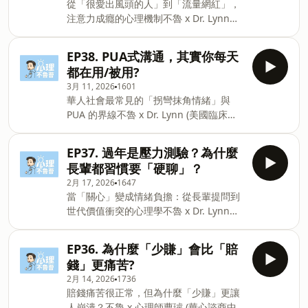
從「很愛出風頭的人」到「流量網紅」，
留下五星評論+問題，也可以在下追蹤心
注意力成癮的心理機制不魯 x Dr. Lynn
理不魯曹的社群/平台。官方IG：
(美國臨床心理師&nbsp;)🔹 為什麼有些人
https://www.instagram.com/psych.bulutsao
講話讓人很躁？🔹 被討厭也比被忽略好?
總連結：https://portaly.cc/psych.blue
EP38. PUA式溝通，其實你每天
🔹 自戀型 vs 表演型特徵?_______歡迎留下
Powered by Firstory Hosting
都在用/被用?
五星評論+問題，也可以在下方追蹤心理
3月 11, 2026
1601
不魯曹的社群/平台。官方IG：
華人社會最常見的「拐彎抹角情緒」與
https://www.instagram.com/psych.bulutsao
PUA 的界線不魯 x Dr. Lynn (美國臨床心
官方脆：
理師&nbsp;)🔹 什麼時候算PUA？🔹 真正
https://www.threads.com/@psych.bulutsao
的 PUA 有一個核心🔹 PUA常見的一個心
信
EP37. 過年是壓力測驗？為什麼
理手法 _______歡迎留下五星評論+問題，
箱:&nbsp;psych.blue.tsao@gmail.com
長輩都習慣要「硬聊」？
也可以在下方追蹤心理不魯曹的社群/平
總連結：https://portaly.cc/psych.blue
2月 17, 2026
1647
台。官方IG：
Powered by Firstory Hosting
當「關心」變成情緒負擔：從長輩提問到
https://www.instagram.com/psych.bulutsao
世代價值衝突的心理學不魯 x Dr. Lynn
官方脆：
(美國臨床心理師&nbsp;)🔹 過年不是團
https://www.threads.com/@psych.bulutsao
圓，是壓力測驗？為什麼越長大越不想回
信
EP36. 為什麼「少賺」會比「賠
家🔹 我們討厭的，真的是長輩嗎？還是背
箱:&nbsp;psych.blue.tsao@gmail.com
錢」更痛苦?
後的心理壓力🔹 如果過年讓你有壓力，可
總連結：https://portaly.cc/psych.blue
2月 14, 2026
1736
以怎麼做_______歡迎留下五星評論+問
Powered by Firstory Hosting
賠錢痛苦很正常，但為什麼「少賺」更讓
題，也可以在下方追蹤心理不魯曹的社群/
人崩潰？不魯 x 心理師曹璿 (華心諮商中