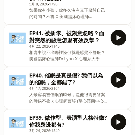
箱:&nbsp;psych.blue.tsao@gmail.com
5月 8, 2026
1790
（25:00）：父母期望都在我一個人身上
Powered by Firstory Hosting
如果你有小孩，你多久沒有真正屬於自己
壓力超大？留言告訴我你對這一集的想
的時間？不魯 X 美國臨床心理師
法：
Dr.Lynn🔹 小孩被老師欺負該替他出頭
https://open.firstory.me/user/cm99ijgmq0bbm01wa
嗎？🔹 爸爸只是『幫忙』？這句話為什麼
若你喜歡心理不魯曹，記得訂閱開啟小鈴
EP41. 被插隊、被刻意忽略？面
讓媽媽最火大」🔹 媽媽：強勢的婆婆、隱
鐺!歡迎留下五星評論+問題，也可以在下
對突然的惡意怎麼有效反擊？
形的丈夫，哭鬧的孩子、崩潰的她？
追蹤心理不魯曹的社群/平台。官方IG：
4月 22, 2026
1145
_______歡迎留下五星評論+問題，也可以
https://www.instagram.com/psych.bulutsao
相處中說不出哪裡怪但就是感覺不舒服？
在下追蹤心理不魯曹的社群/平台。官方
總連結：https://portaly.cc/psych.blue
美國臨床心理師Dr.Lynn X 心理系大學生
IG：
信箱:&nbsp;psych.blue.tsao@g
洛小編🔹 相處中說不出哪裡怪但就是感覺
https://www.instagram.com/psych.bulutsao
不舒服？🔹 面對惡意怎麼保持冷靜？🔹
總連結：https://portaly.cc/psych.blue
EP40. 催眠是真是假? 我們以為
脆上7-11阿嬤插隊事件的後續？_______若
信
的催眠，全都錯了?
你喜歡心理不魯曹，記得訂閱開啟小鈴鐺!
箱:&nbsp;psych.blue.tsao@gmail.com
4月 17, 2026
2164
歡迎留下五星評論+問題，也可以在下追
Powered by Firstory Hosting
人最容易被催眠的時候，是他很需要答案
蹤心理不魯曹的社群/平台。官方IG：
的時候不魯 x 心理師曹璿 (華心諮商中心
https://www.instagram.com/psych.bulutsao
所長 taiwancounseling.com )陳宜家 催
總連結：https://portaly.cc/psych.blue
眠治療取向臨床心理師(新境心理治療所
Powered by Firstory Hosting
EP39. 做作型、表演型人格特徵?
所長🔹 舞台催眠是假的嗎？🔹 真正的催
你我身邊都有?
眠是什麼？🔹 最危險的催眠_______若你喜
3月 24, 2026
1549
歡心理不魯曹，記得訂閱開啟小鈴鐺!歡迎