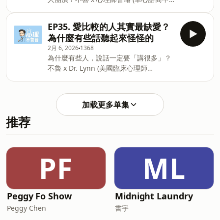
平台。官方IG：
心 所長 taiwancounseling.com )🔹 試圖
https://www.instagram.com/psych.bulutsao
在沒有答案的地方找答案 → 焦慮🔹 人類
官方脆：
EP35. 愛比較的人其實最缺愛？
天生討厭不確定🔹 人對「控制、期待、自
https://www.threads.com/@psych.bulutsao
為什麼有些話聽起來怪怪的
我價值」的執著 _______若你喜歡心理不魯
信
2月 6, 2026
1368
曹，記得訂閱開啟小鈴鐺!歡迎留下五星評
箱:&nbsp;psych.blue.tsao@gmail.com
為什麼有些人，說話一定要「講很多」？
論+問題，也可以在下追蹤心理不魯曹的
總連結：https://portaly.cc/psych.blue
不魯 x Dr. Lynn (美國臨床心理師
社群/平台。官方IG：
Powered by Firstory Hosting
&nbsp;)🔹 很會講 ≠ 很有自信🔹 成長背景
https://www.instagram.com/psych.bulutsao
的兩種極端🔹 控制型父母 VS 忽略型家庭
總連結：https://portaly.cc/psych.blue
（老二情結）_______若你喜歡心理不魯
Powered by Firstory Hosting
加载更多单集
曹，記得訂閱開啟小鈴鐺!歡迎留下五星評
推荐
論+問題，也可以在下追蹤心理不魯曹的
社群/平台。官方IG：
https://www.instagram.com/psych.bulutsao
總連結：https://portaly.cc/psych.blue
PF
ML
信
箱:&nbsp;psych.blue.tsao@gmail.com
Powered by Firstory Hosting
Peggy Fo Show
Midnight Laundry
Peggy Chen
書宇