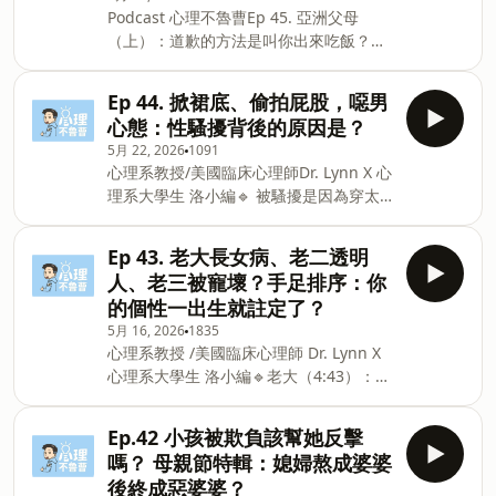
Podcast 心理不魯曹Ep 45. 亞洲父母
鐺!歡迎留下五星評論+問題，也可以在下
（上）：道歉的方法是叫你出來吃飯？過
追蹤心理不魯曹的社群/平台。官方IG：
度提醒是種指責？心理系教授/美國臨床心
https://www.instagram.com/psych.bulutsao
理師Dr. Lynn X 心理系大學生 洛小編🔹我
總連結：https://portaly.cc/psych.blue
Ep 44. 掀裙底、偷拍屁股，噁男
的感受比你的面子更重要？為了「體面」
信
心態：性騷擾背後的原因是？
叫我受不必要的委屈？🔹 過度提醒是種提
箱:&nbsp;psych.blue.tsao@gmail.com
5月 22, 2026
1091
前責備？只是焦慮的投射跟轉嫁而已？🔹
Powered by Firstory Hosting
心理系教授/美國臨床心理師Dr. Lynn X 心
面對亞洲父母時，最有效的溝通方式居然
理系大學生 洛小編🔹 被騷擾是因為穿太
是？留言告訴我你對這一集的想法：
露？被騷擾是因為我看起來很好欺負嗎？
https://open.firstory.me/user/cm99ijgmq0bbm01wa
🔹 騷擾背後的心態？求偶焦慮？處男焦
若你喜歡心理不魯曹，記得訂閱開啟小鈴
Ep 43. 老大長女病、老二透明
慮？🔹 講一下也爽？明明這樣做也沒辦法
鐺!歡迎留下五星評論+問題，也可以在下
人、老三被寵壞？手足排序：你
得到那個女生為什麼還要做？留言告訴我
追蹤心理不魯曹的社群/平台。官方IG：
的個性一出生就註定了？
你對這一集的想法：
https://www.instagram.com/psych.bulutsao
5月 16, 2026
1835
https://open.firstory.me/user/cm99ijgmq0bbm01wa
總連結：https://portaly.cc/psych.blue
心理系教授 /美國臨床心理師 Dr. Lynn X
若你喜歡心理不魯曹，記得訂閱開啟小鈴
信箱:&nbsp;psych.blue.tsao
心理系大學生 洛小編🔹老大（4:43）：長
鐺!歡迎留下五星評論+問題，也可以在下
姊如母是詛咒？長女根本是天選社畜？🔹
追蹤心理不魯曹的社群/平台。官方IG：
老二（14:12）：永遠被忽略的夾心餅
https://www.instagram.com/psych.bulutsao
Ep.42 小孩被欺負該幫她反擊
乾？缺愛導致愛上渣男？🔹老三/老么
總連結：https://portaly.cc/psych.blue
嗎？ 母親節特輯：媳婦熬成婆婆
（21:33）：老三身上有很重的「老么
信
後終成惡婆婆？
感」是什麼意思？🔹獨生子/女