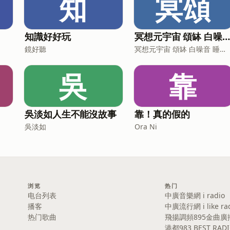
知
冥頌
知識好好玩
冥想元宇宙 頌缽 白噪音 睡眠音
鏡好聽
冥想元宇宙 頌缽 白噪音 睡眠音樂
吳
靠
吳淡如人生不能沒故事
靠！真的假的
吳淡如
Ora Ni
浏览
热门
电台列表
中廣音樂網 i radio
播客
中廣流行網 i like ra
热门歌曲
飛揚調頻895金曲廣
港都983 BEST RAD