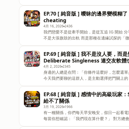
情緒容器 把生活所有的壓力都往對方身上倒？ 隔週四更新｜Podcast &amp; YouTube 『你不說，我怎麼知
道？』 歌手小祿、化妝師丁丁、攝影師傑森 三種立場，三種解讀方式 聊生活、聊關係，也聊那些你平常說不
EP.70 [ 純音版 ] 曖昧的邊界變模
出口的事 有時好笑，有時認真，但每一集都很誠實 你卡住的那些事，也許我們剛好聊過 📬 投稿 / 合作
cheating
justsayit168@gmail.com 你不說！我怎麼知道？https://www.instagram.com/justsayit2024168 丁丁
4月 16, 2026
2436
https://www.instagram.com/ting770802_
我們戀愛不是從牽手開始，是從互追 IG 開始 分手也不是從搬家結束，是從刪除精選動態結束。 但最可怕的
不是大張旗鼓的出軌 而是那種在邊緣試探的「微劈腿」。 隔週四更新｜Podcast &amp; YouTube 『你不
說，我怎麼知道？』 歌手小祿、化妝師丁丁、攝影師傑森 三種立場，三種解讀方式 聊生活、聊關係，也聊那
些你平常說不出口的事 有時好笑，有時認真，但每一集都很誠實 你卡住的那些事，也許我們剛好聊過 📬 投
EP.69 [ 純音版 ] 我不是沒人要，
稿 / 合作 justsayit168@gmail.com 你不說！我怎麼知道？https://www.instagram.com/justsayit2024168
Deliberate Singleness 連交友
4月 2, 2026
2345
身邊的人總是在問：「你條件這麼好，怎麼還單身？」 好像單身是一場意外，或者是一個待解
今天我們要聊的這群人，是主動選擇把門關上的「蓄意單身者」。 我們不是沒
我們認真拿起了計算機計算過後發現 在現代這種高壓、快節奏的生活裡，談戀愛的CP值真的太低了 隔週四更
新 YouTube 影片版同步放映中 https://www.youtube.com/@justsayit168?subconfirmation=1
EP.68 [ 純音版 ] 感情中的高級玩家：
============================= 『 你不說！我怎麼知道？ 』 是一個由「 歌手 - 小祿 」、「 化妝師 -
給不了關係
丁丁 」和「 攝影師 - 傑森 」 三位個性鮮明的夥伴共同打造的 Podcast 頻道。 我們將用最輕鬆的方式，聊聊
3月 19, 2026
1966
生活中的大小事 從最新的時事話題，到幽默
有一種關係，你們每天早安晚安，假日一起看電影過夜，甚至見
每當你想確認：「我們現在算什麼？」 對方總會用「我很喜歡現在的相處模式」、「我還沒準備好進入關
係」來軟軟地擋掉。 這就是現代最流行的 Situationship。 你們沒有「不在一起」，但他也給不了你「關