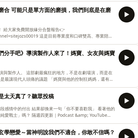
你以為的磨合 可能只是單方面的磨損，我們到底是在磨
https://www.instagram.com/justsayit2024168 丁丁 http
👉
zs00019 這是目前專業度和口碑雙高、專業陪伴
淺、契合匹配度、日常相處
部都幫你整理得清清楚楚。 你想知道的问题，都
戲？《我們分手吧》導演製作人來了！媽寶、女友與媽寶
，不是在劇場演，而是在
情？還是太天真了？聽眾投稿
有用嗎？玄學戀愛～當神明說我們不適合，你敢不信嗎？