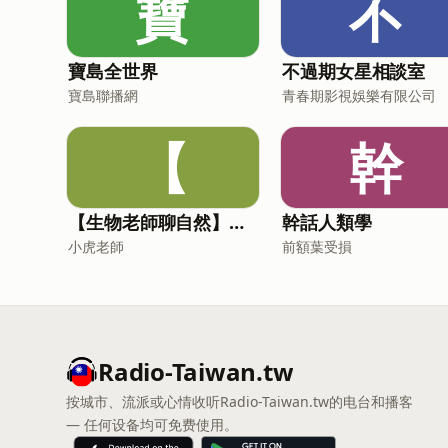
寶
不
寶島全世界
不過期女星相談室
寶島聯播網
青春期影視娛樂有限公司
【
幹
【生物老師聊自然】小故事，談生態
幹話人類學
小虎老師
前額葉受損
Radio-Taiwan.tw
按城市、流派或心情收听Radio-Taiwan.tw的电台和播客
— 任何设备均可免费使用。