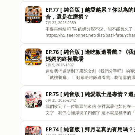
Podcast &amp; YouTube 『你不說，我怎麼知道？』 歌手小祿、化妝師丁丁、攝影師傑森 三種立場，三種
EP.77 [ 純音版 ] 越愛越累？
解讀方式 聊生活、聊關係，也聊那些你平常說不出口的事 有時好笑，有時認真，但每一集都很誠實 你卡住的
合，還是在磨損？
那些事，也許我們剛好聊過 📬 投稿 / 合作 justsayit168@gmail.com 你不說！我怎麼知道？
7月 23, 2026
2359
不要再纠结和 TA 的缘分深不深、能不能長久了！ 給大家免費開放緣分合盤報告
https://h5.seeronnet.net/dist/bazi-fate/?channel=sitejo
大家解惑成長的【先知命局】APP，重磅推出的專業緣分合盤。 從兩人的緣分深
模式，到感情整體走勢、潛在感情考驗、相處經營建議，全
EP.76 [ 純音版 ] 邊吃飯邊看
能在這份合盤裡找到清晰的答案。 在感情、職場或各種人際關係裡 我們總被教育著「要互相包容、要磨合」
媽媽的終極戰場
但磨著磨著，卻發現對方毫髮無傷 自己卻已經遍體鱗傷。 隔週四更新｜Podcast &amp; YouTube 『你不
7月 9, 2026
1897
說，我怎麼知道？』 歌手小祿、化妝師丁丁、攝影師傑森 三種立場，三種解讀方式 聊生活、聊關係，也聊那
這集我們邀請到了果陀文創《我們分手吧》的導演與製作人。 這部劇最瘋狂的地方
些你平常說不出
「貳樓餐廳」！ 觀眾邊吃飯邊看戲，劇情講的還是最讓現代人頭痛的議題 「媽寶與他的控制狂媽媽，還有崩
潰的女友」 ============== 隔週四更新｜Podcast &amp; YouTube 『你不說，我怎麼知道？』 歌手小
祿、化妝師丁丁、攝影師傑森 三種立場，三種解讀方式 聊生活、聊關係，也聊那些你平常說不出口的事 有時
EP.75 [ 純音版 ] 純愛戰士是專
好笑，有時認真，但每一集都很誠實 你卡住的那些事，也許我們剛好聊過 📬 投稿 / 合作
6月 25, 2026
2042
justsayit168@gmail.com 你不說！我怎麼知道？ https://www.instagram.com/justsayit2024168 丁丁
我們收到了一位聽眾的來信 信裡寫著他如何在一段感情中的付出 結果卻換來一句「你不要喜歡我」 看著他的
https://www.instagram.com/ting770802_
文字，我們心裡浮現了四個字 這不就是標準的「純愛戰士」嗎？ 隔週四更新｜Podcast &amp; YouTube
『你不說，我怎麼知道？』 歌手小祿、化妝師丁丁、攝影師傑森 三種立場，三種解讀方式 聊生活、聊關係，
也聊那些你平常說不出口的事 有時好笑，有時認真，但每一集都很誠實 你卡住的那些事，也許我們剛好聊過
EP.74 [ 純音版 ] 拜月老真的
📬 投稿 / 合作 justsayit168@gmail.com 你不說！我怎麼知道？