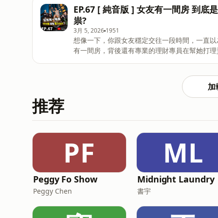
係」。 這集我們要來拆解這些感情中的「高級玩家」， 看穿那些不給承諾背後的殘酷真相。 隔週四更新
EP.67 [ 純音版 ] 女友有一間
YouTube 影片版同步放映中 https://www.youtube.com/@justsayit168?subconfirmation=1
祟?
============================= 『 你不說！我怎麼知道？ 』 是一個由「 歌手 - 小祿 」、「 化妝師 -
3月 5, 2026
1951
丁丁 」和「 攝影師 - 傑森 」 
想像一下，你跟女友穩定交往一段時間，一直以為兩個人是平凡
有一間房，背後還有專業的理財專員在幫她打理資產。 這本該是個「中樂透」等級的好消息
男人的你，第一反應不是開心 而是感到胸口悶悶的、甚至想躲起來？今天我們就要來聊聊這個讓男人心碎、
女人困惑的話題 另一半的經濟實力，是如何觸發男性的自卑開關的？ 隔週四更新 YouTube 影片版同步放映
中 https://www.youtube.com/@justsayit168?subconfirmation=1 =============================
加
『 你不說！我怎麼知道？ 』 是一個由「 歌手 - 小祿 」、「 化妝師 - 丁丁 」和「 攝影師 - 傑森 」 三位個性
推荐
鮮明的夥伴共同打造的 
PF
ML
Peggy Fo Show
Midnight Laundry
Peggy Chen
書宇