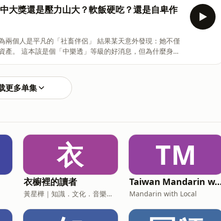
房 到底是中大獎還是壓力山大？軟飯硬吃？還是自卑作
三位個性鮮明的夥伴共同打造的 Podcast
的「社畜伴侶」 結果某天意外發現：她不僅
，但為什麼身為
载更多单集
Podcast 頻道。 我們將用最輕鬆的方式，
衣
TM
衣櫥裡的讀者
Taiwan Mandarin with Local P
黃星樺｜知識．文化．音樂．閱讀．讀書．聽書．說書
Mandarin with Local