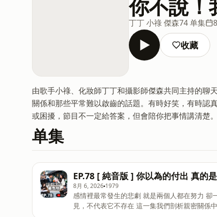
你不說！
丁丁 小祿 傑森
74 单集
收藏
由歌手小祿、化妝師丁丁和攝影師傑森共同主持的聊
關係和那些平常難以啟齒的話題。有時好笑，有時認
或困擾，節目不一定給答案，但會陪你把事情講清楚
单集
EP.78 [ 純音版 ] 你以為的付出
8月 6, 2026
1979
感情裡最常發生的悲劇 就是兩個人都在努力 卻一直在互相傷害。 感情盲區就像是駕車時的視線死角 看不
見，不代表它不存在 這一集我們剖析親密關係中最容易忽略的幾大盲點 刻板印象的付出、隱形的情緒勒索 還
有那些「以為不用說你也會懂」的默契陷阱 快來聽聽看，你們的關係裡有沒有這些隱形殺手！ 隔週四更新｜