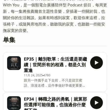
With You，是一個類電台廣播陪伴型 Podcast 節目，每周更
新，每一集將推薦幾首主題性音樂，穿插著一些關於我，也
關於你的生活雜談。如果有時感到寂寞，歡迎你來這裡，拉
張椅子，或隨興席地而坐，聽聽我的寂寞，也聽聽一些能安
撫寂寞的音樂。
单集
EP35｜離別歌單：生活還是要繼
續｜世間所有的相遇，都是久別
重逢
11月 24, 2025
4780
跟另一伴攜手走下去前，不只是甜言蜜
語、浪漫送禮，這件事做好準備更重要！
預防 HPV 是對彼此「愛情」最基本的尊重
和承諾。別讓對健康的傷害變成愛情的阻
EP34｜轉職之路的勇氣｜就算那
礙，為彼此主動做好HPV預防才能說是
些選擇可能很蠢，也強過你什麼
「真愛」。立即諮詢醫師，展現你對愛的