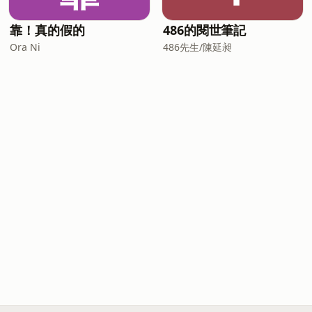
靠！真的假的
486的閱世筆記
Ora Ni
486先生/陳延昶