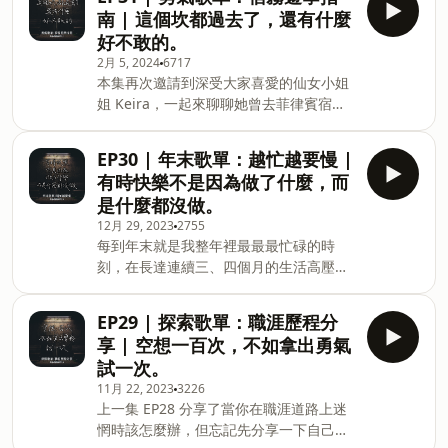
享書中講述的觀念。末段回覆了兩位聽眾
💡&nbsp;本集重點精選 (00:07:02) 30歲
南 | 這個坎都過去了，還有什麼
的故事樹洞投稿，很抱歉過了很長一段時
前從來沒擔心過自己的身體 (00:09:33) 精
好不敢的。
間才回應，希望你們現在都好，也希望能
神力差了多少從B群的劑量就知道
2月 5, 2024
6717
再聽到你們的近況，務必再來投稿吧！ 小
(00:13:49) 能用錢解決的麻煩就盡量用錢
本集再次邀請到深受大家喜愛的仙女小姐
額贊助支持本節目：
解
姐 Keira，一起來聊聊她曾去菲律賓宿霧
https://open.firstory.me/user/ckpb4mver3l8h08296
遊學的經驗，從出發前的事前準備、如何
留言告訴我你對這一集的想法：
找代辦、代辦到底代辦了哪些，再到學校
https://open.firstory.me/user/ckpb4mver3l8h0829
EP30 | 年末歌單：越忙越要慢 |
如何挑選、上課到底在幹嘛、當地美食、
＊建議使用&nbsp;KKBOX APP&nbsp;播
有時快樂不是因為做了什麼，而
風景名勝與在地生活時的種種趣事，末段
放本節目，收聽完整歌單內容 💡&nbsp;
是什麼都沒做。
加碼分享，究竟海外遊學是不是天天都充
本集重點精選 (00:01:00) 跳脫舒適圈重新
12月 29, 2023
2755
滿著情慾流動的氛圍呢？聽說...韓國人特
進入就業市場浮沉 (00:08:05) 人生在世的
每到年末就是我整年裡最最最忙碌的時
別瘋、特別會玩！？反正就是乾貨滿滿的
刻，在長達連續三、四個月的生活高壓期
一集！趕快聽起來吧～ 小額贊助支持本節
裡，一大串的代辦清單，只能先做必須且
目：
重要的事情，至於那些想做、喜歡做的事
https://open.firstory.me/user/ckpb4mver3l8h08296
EP29 | 探索歌單：職涯歷程分
情，卻總是被往後拖延，看似永遠沒有做
留言告訴我你對這一集的想法：
享 | 空想一百次，不如拿出勇氣
到的可能，也因此獲得了一個體悟，那就
https://open.firstory.me/user/ckpb4mver3l8h0829
試一次。
是「越忙的時候你越要停」。同時，本集
＊建議使用&nbsp;KKBOX APP&nbsp;播
11月 22, 2023
3226
回覆了兩位聽眾留言，並簡單回顧陪你寂
放本節目，收聽完整歌單內容 ?&nbsp;本
上一集 EP28 分享了當你在職涯道路上迷
寞在 2023 年的小成績，由衷感謝過去有
集重點精選 (00:01:32) 遊學還是
惘時該怎麼辦，但忘記先分享一下自己的
你，我們新年繼續再見好嗎？親愛的、陌