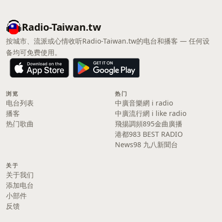
Radio-Taiwan.tw
按城市、流派或心情收听Radio-Taiwan.tw的电台和播客 — 任何设
备均可免费使用。
浏览
热门
电台列表
中廣音樂網 i radio
播客
中廣流行網 i like radio
热门歌曲
飛揚調頻895金曲廣播
港都983 BEST RADIO
News98 九八新聞台
关于
关于我们
添加电台
小部件
反馈