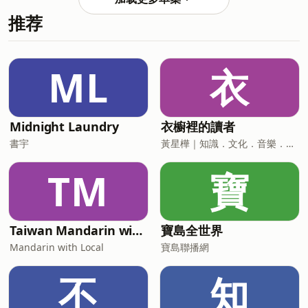
辣青春史吧！ 小額贊助支持本節目：
的台語要怎麼說？ (00:09:24) 只要心裡認
推荐
https://open.firstory.me/user/ckpb4mver3l8h08296
同台灣就是台灣人
留言告訴我你對這一集的想法：
https://open.firstory.me/user/ckpb4mver3l8h0829
＊建議使用&nbsp;KKBOX APP&nbsp;播
ML
衣
放本節目，收聽完整歌單內容 ?&nbsp;本
集重點精選 (00:02:11) 沒有實體的音樂反
而像一位實體好友 (00:11:48) 原來我是國
際巨星等級的星探？ (00:13:11) 因歌詞被
Midnight Laundry
衣櫥裡的讀者
網友瘋傳而崛起的玖壹壹 (00:15:13)
書宇
黃星樺｜知識．文化．音樂．閱讀．讀書．聽書．說書
Youtu
TM
寶
Taiwan Mandarin with Local Podcast
寶島全世界
Mandarin with Local
寶島聯播網
不
知