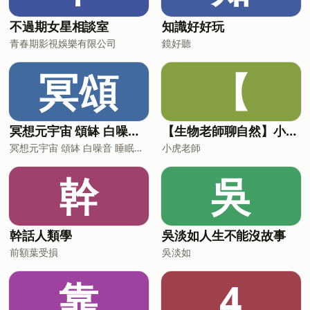
不過期女星相談室
知識好好玩
青春期影視娛樂有限公司
鏡好聽
冥頌
【
冥想元宇宙 頌缽 白噪音 睡眠音樂
【生物老師聊自然】小故事，談生態
冥想元宇宙 頌缽 白噪音 睡眠音樂
小虎老師
幹
吳
幹話人類學
吳淡如人生不能沒故事
前額葉受損
吳淡如
靠
4