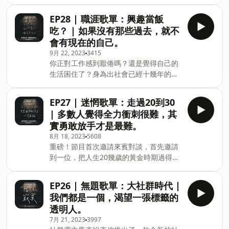
工作歷程，這集作為補充，還有些求職經
生的朋友，你。 小額贊助支持本節目：
驗談，在找尋自己這輩子到底想要以什麼
https://open.firstory.me/user/ckpb4mver3l8h08296
EP28 | 職涯歌單：興趣當飯
為業之前，其實更重要的是，你有沒有付
留言告訴我你對這一集的想法：
吃？ | 如果沒有那些過去，就不
諸行動去探索，如果沒有，那空想永遠只
https://open.firstory.me/user/ckpb4mver3l8h0829
會有現在的自己。
會是空想。 小額贊助支持本節目：
＊建議使用&nbsp;KKBOX APP&nbsp;播
9月 22, 2023
3415
https://open.firstory.me/user/ckpb4mver3l8h08296
放本節目，收聽完整歌單內容 ?&nbsp;本
你正對工作感到厭倦嗎？還是覺得自己的
留言告訴我你對這一集的想法：
集重點精選 (00
生活困住了？身為出社會已經十幾年的大
https://open.firstory.me/user/ckpb4mver3l8h0829
叔，可以分享一些對職涯轉換的心路歷
＊建議使用&nbsp;KKBOX APP&nbsp;播
程，或是你正在煩惱找不到想做的工作，
放本節目，收聽完整歌單內容 ?&nbsp;本
EP27 | 迷惘歌單：走過20到30
又或是現在每天工作時總是行屍走肉的，
集重點精選 (00:01:06) 成為一個即使不被
| 多數人覺得全力衝刺很難，其
其實這些都很正常，你一點都不奇怪，也
需要也能快樂的人 (00:06:20) 有難過時可
實勇敢放手才是最難。
不孤單，需要一點指引的話，歡迎進來本
以聽的 podcast 請推薦給我 (00:10:22)
8月 18, 2023
5608
集坐坐。 小額贊助支持本節目：
填大學
重磅！節目首次邀請來賓對談，首先邀請
https://open.firstory.me/user/ckpb4mver3l8h08296
到一位，把人生20幾歲的黃金時期過得像
留言告訴我你對這一集的想法：
雲霄飛車般起伏的好朋友 Keira，聊聊目
https://open.firstory.me/user/ckpb4mver3l8h0829
前處在2字頭尾聲的她，過去10年間的心
＊建議使用&nbsp;KKBOX APP&nbsp;播
EP26 | 無題歌單：大社群時代 |
境轉變，如何從汲汲營營想要獲得些什
放本節目，收聽完整歌單內容 ?&nbsp;本
我們都是一個，渴望一張標籤的
麼，漸漸變成隨心所欲地隨興等待宇宙傳
集重點精選 (00:03:27) 很多人沒有做自己
透明人。
達的訊號？如果你也正處在人生迷惘的時
喜歡的事當工作 (00:08:50) 千萬不要把此
7月 21, 2023
3997
刻，不妨就讓我們聽下去，一起找尋心中
生摯愛的事變工作 (00:15:52)