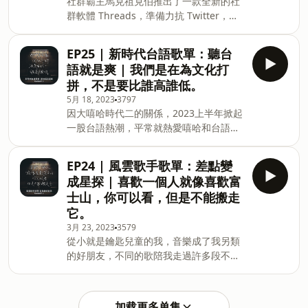
社群霸主馬克祖克伯推出了一款全新的社
想要的答案。 小額贊助支持本節目：
群軟體 Threads，準備力抗 Twitter，突
https://open.firstory.me/user/ckpb4mver3l8h08296
然覺得這個世界大家都在爭奪話語權，掌
留言告訴我你對這一集的想法：
控媒體似乎就掌控了世界的思想，而我對
https://open.firstory.me/user/ckpb4mver3l8h0829
EP25 | 新時代台語歌單：聽台
這個體悟感到不寒而慄，到底這個世代的
＊建議使用&nbsp;KKBOX APP&nbsp;播
語就是爽 | 我們是在為文化打
人們要有多少個社群？身上又要被貼上幾
放本節目，收聽完整歌單內容 ?&nbsp;本
拼，不是要比誰高誰低。
個標籤，才能夠感覺到自己是活著的？ 小
集重點精選 (00:02:07) 節目史上第一位嘉
5月 18, 2023
3797
額贊助支持本節目：
賓 Keira 的簡介 (00:03:
因大嘻哈時代二的關係，2023上半年掀起
https://open.firstory.me/user/ckpb4mver3l8h08296
一股台語熱潮，平常就熱愛嘻哈和台語文
留言告訴我你對這一集的想法：
化的我，冠軍阿跨面直接讓兩樣元素融
https://open.firstory.me/user/ckpb4mver3l8h0829
合，實在越聽越過癮！台語這個語言，真
＊建議使用&nbsp;KKBOX APP&nbsp;播
EP24 | 風雲歌手歌單：差點變
的有很美而且很深的文化底蘊呢！你是否
放本節目，收聽完整歌單內容 ?&nbsp;本
成星探 | 喜歡一個人就像喜歡富
和我一樣，聽到台語會有一種很安心、很
集重點精選 (00:01:38) 地球十萬年來最熱
士山，你可以看，但是不能搬走
親切的感覺？ 小額贊助支持本節目：
的一天 (00:10:22) 有沒有從很久以前就持
它。
https://open.firstory.me/user/ckpb4mver3l8h08296
續收聽的人？ (00:12:2
3月 23, 2023
3579
留言告訴我你對這一集的想法：
從小就是鑰匙兒童的我，音樂成了我另類
https://open.firstory.me/user/ckpb4mver3l8h0829
的好朋友，不同的歌陪我走過許多段不同
＊建議使用&nbsp;KKBOX APP&nbsp;播
的人生歷程，然而在聽歌的成長史中，竟
放本節目，收聽完整歌單內容 ?&nbsp;本
意外發現自己居然是個國際巨星級的星
集重點精選 (00:02:05) 台灣人為什麼這麼
探？一起來聽聽看我與這些音樂的酸甜苦
愛取英文名字？ (00:06:19) 饒舌這兩個字
加载更多单集