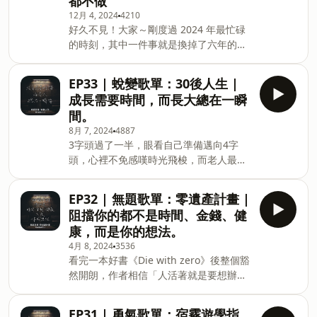
都不做
承諾。男女1+1 主動防禦HPV(人類乳突病
12月 4, 2024
4210
毒)https://fstry.pse.is/95rppg —— 以上
好久不見！大家～剛度過 2024 年最忙碌
為 Firstory Podcast 廣告 —— 暫別了，
的時刻，其中一件事就是換掉了六年的原
朋友們，謝謝你們陪我做了一場夢，繼續
工作，而且還是閃辭（笑）和大家分享轉
品嚐人生吧，未來再見，有緣的話。 加入
職過程中的奇妙插曲，也說說我是如何在
會員，支持節目：
EP33 | 蛻變歌單：30後人生 |
兩份工作之間，做出艱難的選擇，不藏私
https://bewithyou.firstory.io/join 留言
成長需要時間，而長大總在一瞬
與你分享一套系統性的判斷法則～有機會
告訴我你對這一集的想法：
間。
再聊聊這次的出國心得，是個會想一去再
https://open.firstory.me/user/ckpb4mver3l8h0829
8月 7, 2024
4887
去，舒服的好地方呢～ 小額贊助：
💡&nbsp;本集重點精選 (00:03:12) 其實
3字頭過了一半，眼看自己準備邁向4字
https://open.firstory.me/user/ckpb4mver3l8h08296
我很清楚節目真的不好
頭，心裡不免感嘆時光飛梭，而老人最擅
留言想法：
長的「想當年」當然不例外，時常遙想起
https://open.firstory.me/user/ckpb4mver3l8h0829
自己的2字頭人生，那真是充滿混亂卻又
💡&nbsp;本集重點精選 (00:02:13) 故事
EP32 | 無題歌單：零遺產計畫 |
美好的十年...而走過曾經徬徨無助的人生
樹洞可以讓你丟進任何秘密 (00:08:26) 錢
阻擋你的都不是時間、金錢、健
後，觀念上有了那些變化？本集就用我從
多事少離家近的工作反而很痛苦？
康，而是你的想法。
青少年步入半中年的人生歷程故事來陪你
(00:15:03) 收到無聲卡後半年居然錄取
4月 8, 2024
3536
寂寞吧，一起走過屬於我，也可能屬於你
了？ (00:19:56) 中年轉職選擇養生還是再
看完一本好書《Die with zero》後整個豁
的，長大一瞬間。 小額贊助支持本節目：
拚一下？ (00
然開朗，作者相信「人活著就是要想辦法
https://open.firstory.me/user/ckpb4mver3l8h08296
把所有的錢花光」，很喜歡這個人生態
留言告訴我你對這一集的想法：
度，給了我不少勇氣信心，於是和大家分
https://open.firstory.me/user/ckpb4mver3l8h0829
EP31 | 勇氣歌單：宿霧遊學指