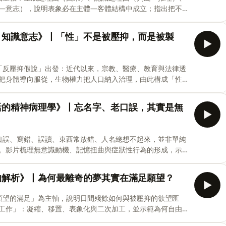
—意志），說明表象必在主體—客體結構中成立；指出把不
以自由與責任做收束。【章節：時間軸】00:00 萬物皆有因
的鐵律——“為什麼”的第一張面孔：因果31:10 思想世界的規
：知識意志》丨「性」不是被壓抑，而是被製
的內在秩序——“為什麼”的第三張面孔：存在01:08:37 內在世
:26:44 四重根的匯合——世界作為意志和表象關鍵字叔本
，認識理由，存在理由，行動理由，表象，意志，主體與客
從「反壓抑假說」出發：近代以來，宗教、醫療、教育與法律透
德責任#叔本华#表象意志#充足理由律的
把身體導向服從，生物權力把人口納入治理，由此構成「性
白、監控與自我技術的糾結。章節：時間軸00:00 破除迷思
的實驗室——“性倒錯”是如何被發明出來的？30:17 坦白與科
活的精神病理學》丨忘名字、老口誤，其實是無
義——它不是鎮壓，而是生產1:00:54 性經驗的機制——權力
權力——從讓你死到讓你活關鍵字傅柯，性史，知識意志，反壓抑
物權力，人口治理，性裝置，主體化，醫療與教育，現代性
德口誤、寫錯、誤讀、東西常放錯、人名總想不起來，並非單純
。影片梳理無意識動機、記憶扭曲與症狀性行為的形成，示
續譜與方法邊界。章節：時間軸00:00 遺忘的秘密：為什麼
的第一份記憶是真的嗎？33:42 說漏嘴的真相：口誤背後的潛
的解析》丨為何最離奇的夢其實在滿足願望？
動失誤01:07:44 錯誤的交響曲：當口誤、筆誤和行動失誤同
“偶然”？#精神分析#佛洛伊德#日常心理學
是願望的滿足」為主軸，說明日間殘餘如何與被壓抑的欲望匯
工作」：凝縮、移置、表象化與二次加工，並示範為何自由
給出由顯夢通往潛意的實作步驟與方法邊界。【章節：時間