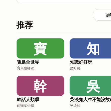
自由既是禮物，也是重負？章節：時間軸00:00 
13:01自欺：我們如何逃避自由22:52 “自為
在與未來37:05 他人的注視：我如何成為一個“東西
加
處境與責任關鍵字沙特,存在與虛無,存在主義,存在
推荐
海德格爾,20世紀哲學,人類自由#存在主義 #沙特
寶
知
寶島全世界
知識好好玩
寶島聯播網
鏡好聽
幹
吳
幹話人類學
吳淡如人生不能沒故
前額葉受損
吳淡如