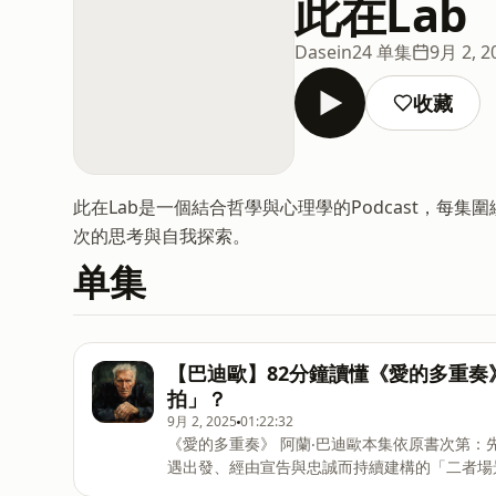
此在Lab
Dasein
24 单集
9月 2, 2
收藏
此在Lab是一個結合哲學與心理學的Podcast，
次的思考與自我探索。
单集
【巴迪歐】82分鐘讀懂《愛的多重
拍」？
9月 2, 2025
01:22:32
《愛的多重奏》 阿蘭‧巴迪歐本集依原書次第
遇出發、經由宣告與忠誠而持續建構的「二者場
一；同時批判以演算法配對取代風險與機遇的趨勢。 ￼