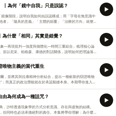
14:34聆聽畫外音：一把叫“自由聯想”的鑰匙32:25夢的唯一
集）丨為何「鏡中自我」只是誤認？
噩夢與怪夢？01:06:37夢的“廚房”：思想如何被烹飪成影
01:39:40看不見的劇場：精神世界的“後台”結構01:54:04夢
以「鏡像階段」說明自我如何由誤認構成；用「字母在無意識中
他者」「陽具的意義」「主體的顛覆」「治療的方向」統整
與結構重估自我與他者，理解症狀的建構與分析中的移情與
與“自我”的誕生15:38 “無人駕駛”的內心——像語言一樣運
丨為什麼「相同」其實是錯覺？
真實30:14 詞語的暴政——能指如何“統治”世界43:38 我
滿足——慾望和它的神秘誘因01:06:15 權力的符號——菲勒斯
形象—再現批判—強度與個體化—時間三重綜合」梳理核心論
的目標與實踐關鍵字拉岡，書寫，鏡像階段，想像界，象徵界，真
。並以尼采、柏格森、康德的對話關係，說明如何把理論落
名，無意識如語言，主體的顛
0:00 重復的真相——不只是複製粘貼15:56 差異本身
生——習慣與活生生的現在41:08記憶的悖論——從未成為現在
證唯物主義的當代重生
”79:00 思想的“前提”——我們真的在“思考”嗎？87:00 理
異與重複、差異本身、重複自身、思維的形象、再現批判、
格爾，並將其與拉康精神分析結合，提出一種嶄新的辯證唯物
柏格森記憶、康德批判、生成、概念創造、問題哲學#德勒茲
缺”；而真正的政治潛能就在於承認裂縫本身。本期帶你進入齊
間軸00:00 導言：三種“笨蛋”與世界的“破綻”07:27 柏拉
？基督教的核心“醜聞”20:53我思故我在：主體的“自說自話”
自由為何成為一種詛咒？
的戲劇嗎？37:51 拉康的鏡像：我是誰？是鏡子里的那個“我”嗎？
6 從量子物理到政治：一個“不全是”的世界齊澤克,少於無,黑格
典，沙特透過現象學的方式分析意識、存在與虛無的結構。
,真實界,欠缺,大他者不存在,烏托邦,資本主義批判,哲學思潮,
，但同時也必須承擔絕對的責任。本集將帶你理解：為什麼