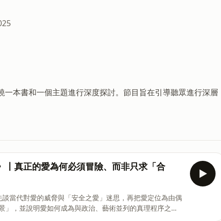
025
每集圍繞一本書和一個主題進行深度探討。節目旨在引導聽眾進行深層
奏》丨真正的愛為何必須冒險、而非只求「合
：先談當代對愛的威脅與「安全之愛」迷思，再把愛定位為由偶
景」，並說明愛如何成為與政治、藝術並列的真理程序之
 ￼【章節：時間軸】00:00 為什麼要捍衛愛？16:11 愛不