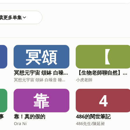
兩種存在：石頭和意識06:16 虛無登場：人如何帶來“不”
”的存在：空洞、匱乏與可能性31:10 時間性：被創造的過去、現
”45:39 具體關係：愛、欲與衝突的根源54:45 絕對自由：
载更多单集
先於本質,惡意自欺,自由與責任,他人即地獄,現象學,胡塞爾,
 #哲學導讀
冥頌
【
冥想元宇宙 頌缽 白噪音 睡眠音樂
【生物老師聊自然】小故事，談生態
冥想元宇宙 頌缽 白噪音 睡眠音樂
小虎老師
靠
4
事
靠！真的假的
486的閱世筆記
Ora Ni
486先生/陳延昶