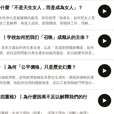
1:27 愛與政治的意外關聯01:05:14 作為藝術與抵抗的愛#巴
為什麼「不是天生女人，而是成為女人」？
：女性身分是被建構的處境。節目梳理「他者化」如何把女人置
的三套解釋；再進入成長、親密關係、母職與工作，理解
】00:00 女人作為“他者”：問題的根源12:09 戳破決定
鎖與神話的牢籠47:43 成為女人的過程：從成長到處境10237
》丨学校如何把我们「召唤」成顺从的主体？
文：資本主義如何再生產自身，以及「意識形態國家機器」如何
體。節目說明勞動力再生產的知能與服從、區分鎮壓性與意
常實踐與儀式中，並討論裂縫與鬥爭的可能。【章節：時間
自身運轉？模塊二： 社會大廈的藍圖——下層建築與上層建築
困》丨為何「公平價格」只是歷史幻覺？
： “嘿，那個誰！”——意識形態如何塑造了“你”？模塊
工廠”？關鍵字阿爾都塞，再生產，意識形態國家機器，召
的道德經濟觀，說明經濟範疇皆具歷史生成性：價值與價格的運
鬥爭，相對自主性，結構因果性，日常儀式，家庭與宗教，
與危機、地租與信用的國家維度，並以工會與階級鬥爭指出
#再生產#意識形態國家機器
論的路徑上，銜接《資本論》。【章節：時間軸】00:00 咱
”：一個關於“公平價格”的夢想36:01公平夢想的碰壁：貨幣和利
的四重根》丨為什麼因果不足以解釋我們的行
，還是“世界”產生想法？01:20:22 社會不是靜態拼
學的貧困，蒲魯東，價值與價格，分工與機器，競爭與壟
階級鬥爭，小資產階級社會主義，政治經濟學批判，商品與
理四重根：生成之理由（因果）、認識之理由（判斷—推理）、