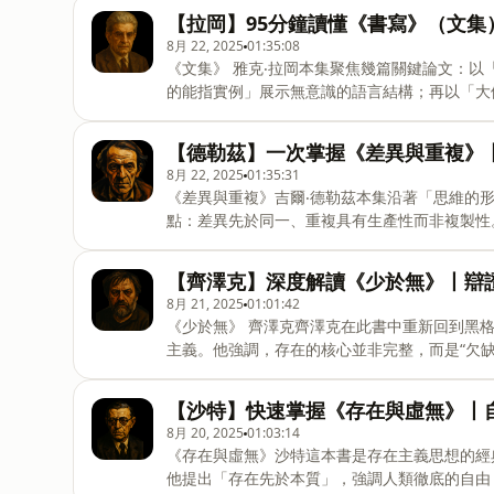
軸】00:00舊地圖的盡頭：解夢為何總是“玄學”？
【拉岡】95分鐘讀懂《書寫》（文
法則：願望的滿足46:42戴面具的願望：為何會有
8月 22, 2025
01:35:08
像？01:21:13夢的“語言”：從具體圖像到通用符號
《文集》 雅克‧拉岡本集聚焦幾篇關鍵論文：
的終極職責：睡眠的守護者與自我的鏡子
的能指實例」展示無意識的語言結構；再以「大
象徵秩序、欲望與臨床倫理。收穫在於：以能指
詮釋邊界。章節：時間軸00:00 我是誰？——鏡子
【德勒茲】一次掌握《差異與重複》
作的無意識21:59 世界的三個維度——想象、符號與
8月 22, 2025
01:35:31
由“他”說——主體與大他者50:01 永遠在別處的
《差異與重複》吉爾‧德勒茲本集沿著「思維的
的意義01:14:00 言說的療癒——精神分析
點：差異先於同一、重複具有生產性而非複製性
實界，能指與所指，大他者，陽具的意義，父之
地為提出問題與創造概念的實用方法。章節：時間軸0
——世界不是由“相同”拼成的23:37 時間的誕
【齊澤克】深度解讀《少於無》丨辯
的“過去”60:00終極時間——作為篩選器的“永恆回歸
8月 21, 2025
01:01:42
念的革命——答案之前的問題關鍵字德勒茲、差
《少於無》 齊澤克齊澤克在此書中重新回到黑
強度、個體化、時間三重綜合、尼采永恆回歸、
主義。他強調，存在的核心並非完整，而是“欠
#當代哲學#形上學
澤克的哲學冒險，理解“少於無”的激進意涵。章節：時
圖的理型：現實世界的“說明書”？14:53上帝死了
【沙特】快速掌握《存在與虛無》丨
28:17 黑格爾辯證法：世界是一場“正-反-合”
8月 20, 2025
01:03:14
45:54 慾望的迷宮：我們到底想要什麼？54:4
《存在與虛無》沙特這本書是存在主義思想的經
爾,辯證法,辯證唯物主義,拉康,精神分析,意識形態
他提出「存在先於本質」，強調人類徹底的自由
當代理論#齊澤克#黑格爾#少於無