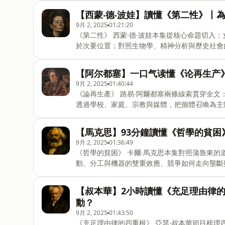
是感覺，是一個工程36:06 愛如何生產“真理”？5
【西蒙‧德‧波娃】讀懂《第二性》丨
迪歐#愛的多重奏#差異與共在
9月 2, 2025
01:21:20
《第二性》 西蒙‧德‧波娃本集從核心命題切入
於次要位置；對照生物學、精神分析與歷史社會
「內在性—超越」的拉扯與自由倫理。【章節：時間軸
論：生理、心理和經濟並非命運28:08 歷史的枷
【阿尔都塞】一口气读懂《论再生产
辯解與解放：從內在逃避到走向獨立
9月 2, 2025
01:40:44
《論再生產》 路易‧阿爾都塞兩條線索貫穿全
透過學校、家庭、宗教與媒體，把個體召喚為主
識形態機器、強調「意識形態的物質性」落在日
軸】模塊一： 看不見的工廠——社會如何維持
【馬克思】93分鐘讀懂《哲學的貧
模塊三： 國家的兩只手——鎮壓與意識形態模塊四
9月 2, 2025
01:36:49
五： 頭號機器——為什麼學校是資本主義的“兵
《哲學的貧困》 卡爾‧馬克思本集對照蒲魯東
喚，主體化，學校裝置，鎮壓性國家機器，階級
動、分工與機器的雙重效應、競爭如何走向壟斷
媒體與教育，理論實踐，馬克思主義#阿爾都塞
「公平」話語的侷限；最終落在辯證法與歷史唯物
們聊的“價值”，到底是個啥？14:06 “構成價值
【叔本華】2小時讀懂《充足理由律
潤是怎麼回事？53:59 思想的“方法論”：是“想法”創造世界
動？
圖：分工、競爭和罷工的真相關鍵字馬克思，哲
9月 2, 2025
01:43:50
斷，地租，信用與稅收，歷史唯物論，辯證法，
《充足理由律的四重根》 亞瑟‧叔本華節目梳