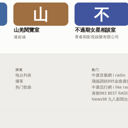
山
不
山羌閱覽室
不過期女星相談室
連俞涵
青春期影視娛樂有限公司
浏览
热门
电台列表
中廣音樂網 i radio
播客
飛揚調頻895金曲廣
热门歌曲
中廣流行網 i like ra
港都983 BEST RAD
News98 九八新聞台