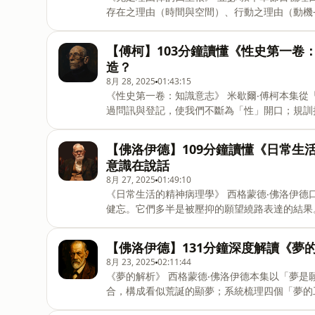
貨幣#马克思#哲学的贫困#蒲魯東
存在之理由（時間與空間）、行動之理由（動機
同理由混為一談，會導致科學與倫理上的誤解，並
——“充足理由律”究竟是什麼？16:17 物理世界
【傅柯】103分鐘讀懂《性史第一卷
則——“為什麼”的第二張面孔：邏輯51:00 時空
造？
界的驅動力——“為什麼”的第四張面孔：動機01
8月 28, 2025
01:43:15
華，充足理由律的四重根，充足根據律，因果律
《性史第一卷：知識意志》 米歇爾‧傅柯本集
體，萊布尼茲，康德，沃爾夫，邏輯與判斷，道
過問訊與登記，使我們不斷為「性」開口；規訓
裝置」。理解這條路徑，有助於識讀現代社會中自
——我們真的活在性壓抑的時代嗎？14:30 權力
【佛洛伊德】109分鐘讀懂《日常生
學——西方人如何“知道”性？46:18 權力的新定
意識在說話
如何管理我們的身體與快感？1:25:21 生命
8月 27, 2025
01:49:10
假說，話語權力，懺悔術，牧師權力，規訓，生
《日常生活的精神病理學》 西格蒙德‧佛洛伊
健忘。它們多半是被壓抑的願望繞路表達的結果
範以自由聯想驗證因果鏈，並說明正常到病理的連
你會想不起熟悉的名字？17:57 童年的面具：你
【佛洛伊德】131分鐘深度解讀《夢
意識動機52:55做錯事的邏輯：那些並非偶然的行
8月 23, 2025
02:11:44
時發生01:26:02迷信與命運：是誰在安排你的
《夢的解析》 西格蒙德‧佛洛伊德本集以「夢
合，構成看似荒誕的顯夢；系統梳理四個「夢的
聯想優於固定象徵表。最後透過典型夢與反例，