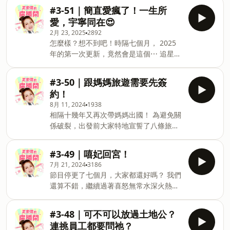
沒什麼事是一場麻將解決不了的，如果
#3-51｜簡直愛瘋了！一生所
有，那就再打第二場！
愛，宇寧同在😍
______________________________ 美樂蒂的廣
2月 23, 2025
2892
播間第三季 美樂粉絲團：美樂蒂 Melody
怎麼樣？想不到吧！時隔七個月， 2025
美樂IG：runnermelody Powered by
年的第一次更新，竟然會是這個⋯ 追星的
Firstory Hosting
力量竟然這麼大！ 年輕時曾身為追星族的
我，就在上一個偶像結婚以後，我原以
#3-50｜跟媽媽旅遊需要先簽
為⋯我這輩子大概不會再追星了，怎知半
約！
路殺出了一個劉宇寧。
8月 11, 2024
1938
______________________________ 美樂蒂的廣
相隔十幾年又再次帶媽媽出國！ 為避免關
播間第三季 美樂粉絲團：美樂蒂 Melody
係破裂，出發前大家特地宣誓了八條旅遊
美樂IG：runnermelody Powered by
條款（影片在IG），沒想到最後幾天還是
Firstory Hosting
破功⋯ 但能帶媽媽出去還是算幸福的 希
#3-49｜嘻妃回宮！
望老娘也是這麼想囉。
7月 21, 2024
3186
______________________________ 美樂蒂的廣
節目停更了七個月，大家都還好嗎？ 我們
播間第三季 美樂粉絲團：美樂蒂 Melody
還算不錯，繼續過著喜怒無常水深火熱的
美樂IG：runnermelody Powered by
日子。 雖然暫時沒能恢復定期更新 但趁
Firstory Hosting
七月我們唯一能集合的這一天 錄上一段近
#3-48｜可不可以放過土地公？
況更新 解解彼此七個月未空中相見的相思
連挑員工都要問祂？
苦 祝大家都天天開心，萬事順利！