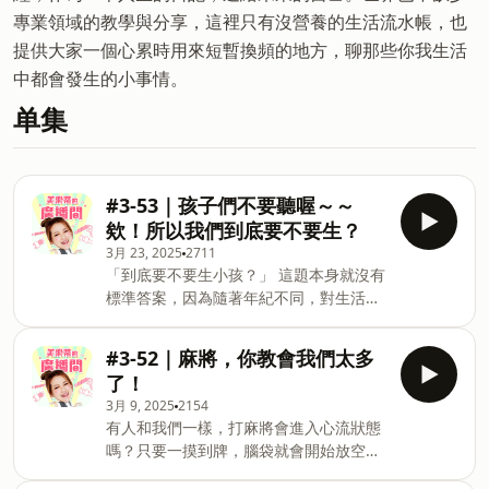
專業領域的教學與分享，這裡只有沒營養的生活流水帳，也
提供大家一個心累時用來短暫換頻的地方，聊那些你我生活
中都會發生的小事情。
单集
#3-53｜孩子們不要聽喔～～
欸！所以我們到底要不要生？
3月 23, 2025
2711
「到底要不要生小孩？」 這題本身就沒有
標準答案，因為隨著年紀不同，對生活期
望的改變，這個問題的答案也一直在變。
你們的答案是什麼？歡迎留言分享給我
#3-52｜麻將，你教會我們太多
們！ ______________________________ 美樂蒂
了！
的廣播間第三季 美樂粉絲團：美樂蒂
3月 9, 2025
2154
Melody 美樂IG：runnermelody
有人和我們一樣，打麻將會進入心流狀態
Powered by Firstory Hosting
嗎？只要一摸到牌，腦袋就會開始放空只
專注在牌桌上，超級紓壓！ 而且還發現，