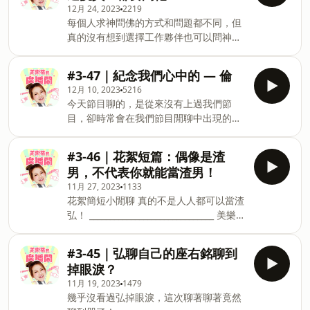
12月 24, 2023
2219
______________________________ 美樂蒂的廣
每個人求神問佛的方式和問題都不同，但
播間第三季 美樂粉絲團：美樂蒂 Melody
真的沒有想到選擇工作夥伴也可以問神
美樂IG：runnermelody Powered by
明！ ______________________________ 美樂蒂
Firstory Hosting
的廣播間第三季 美樂粉絲團：美樂蒂
#3-47｜紀念我們心中的 — 倫
Melody 美樂IG：runnermelody
12月 10, 2023
5216
Powered by Firstory Hosting
今天節目聊的，是從來沒有上過我們節
目，卻時常會在我們節目閒聊中出現的
「倫神」。 他是我們每一個人的好朋友、
關係更勝親人的家人，也是閨蜜。 他在不
#3-46｜花絮短篇：偶像是渣
久前，於睡夢中離開了我們⋯ 這一切對我
男，不代表你就能當渣男！
們來說也很突然，雖心中不捨，但弘說希
11月 27, 2023
1133
望能錄下一集來紀念倫，而那些他為我們
花絮簡短小閒聊 真的不是人人都可以當渣
帶來的記憶，絕不會隨時間消失。 倫，我
弘！ ______________________________ 美樂蒂
知道你聽得到這一集！願你到了另一個世
的廣播間第三季 美樂粉絲團：美樂蒂
界，一樣那麼的精彩、一樣交到那麼多好
Melody 美樂IG：runnermelody
朋友相伴。 我永遠愛你，來生再做閨蜜。
#3-45｜弘聊自己的座右銘聊到
Powered by Firstory Hosting
______________________________ 美樂蒂的廣
掉眼淚？
播間第三季 美樂粉絲團：美樂蒂 Melody
11月 19, 2023
1479
美樂IG：runnermelody Powered by
幾乎沒看過弘掉眼淚，這次聊著聊著竟然
Firstory Hosting