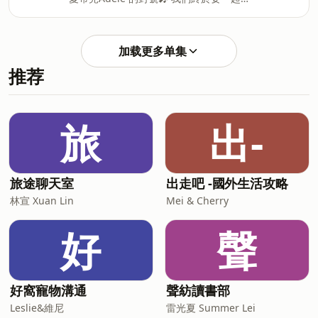
國了！這集分享我去了日本20天，可是在
第一天就出了意外，但這卻是讓我愛上東
京的開始。 不曉得11月和老王去會有什麼
加载更多单集
新火花？ ______________________________ 美
推荐
樂蒂的廣播間第三季 美樂粉絲團：美樂蒂
Melody 美樂IG：runnermelody
Powered by Firstory Hosting
旅
出-
旅途聊天室
出走吧 -國外生活攻略
林宣 Xuan Lin
Mei & Cherry
好
聲
好窩寵物溝通
聲紡讀書部
Leslie&維尼
雷光夏 Summer Lei