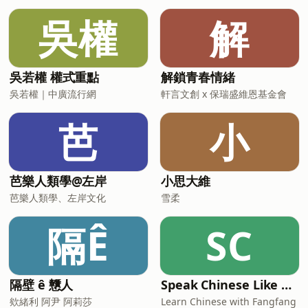
吳權
解
吳若權 權式重點
解鎖青春情緒
吳若權｜中廣流行網
軒言文創 x 保瑞盛維恩基金會
芭
小
芭樂人類學@左岸
小思大維
芭樂人類學、左岸文化
雪柔
隔Ê
SC
隔壁 ê 戇人
Speak Chinese Like A Taiwanese Local
欸緒利 阿尹 阿莉莎
Learn Chinese with Fangfang