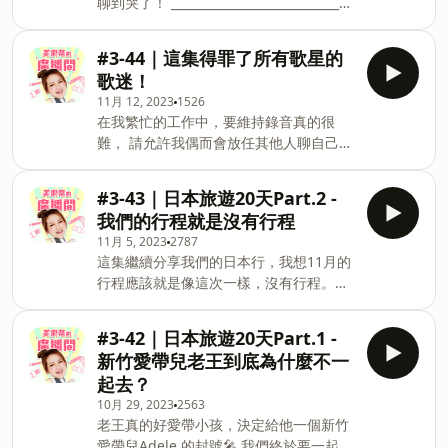
聊到哭了！ ______________________________
美樂蒂的廣播間第三季 美樂粉絲團：美樂
蒂 Melody 美樂IG：runnermelody
#3-44｜這集得罪了所有歌星的
Powered by Firstory Hosting
歌迷！
11月 12, 2023
1526
在我繁忙的工作中，要維持錄音真的很
難， 請允許我偶而會放任其他人聊自己
的，我就在旁邊放空跟吃鴨舌！ 這集讓我
們向老王&amp;渣弘致敬 因為他們帶著得
#3-43｜日本旅遊20天Part.2 -
罪無數歌手和粉絲的決心錄製這一集！
我們的行程就是沒有行程
______________________________ 美樂蒂的廣
11月 5, 2023
2787
播間第三季 美樂粉絲團：美樂蒂 Melody
這集繼續分享我們的日本行，我想11月的
美樂IG：runnermelody Powered by
行程應該就是像這次一樣，沒有行程。
Firstory Hosting
______________________________ 美樂蒂的廣
播間第三季 美樂粉絲團：美樂蒂 Melody
#3-42｜日本旅遊20天Part.1 -
美樂IG：runnermelody Powered by
新竹愛帶兒老王到底為什麼不一
Firstory Hosting
起去？
10月 29, 2023
2563
老王真的好愛帶小孩，決定給他一個新竹
愛帶兒Adele 的封號🎤 我們終於要一起出