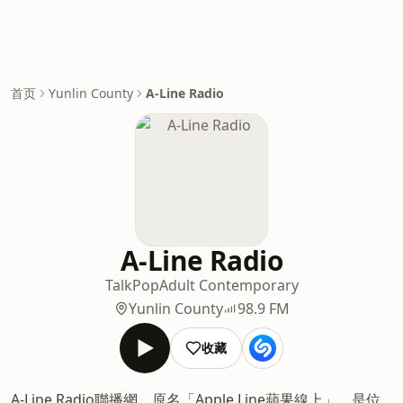
首页
Yunlin County
A-Line Radio
A-Line Radio
Talk
Pop
Adult Contemporary
Yunlin County
98.9 FM
收藏
A-Line Radio聯播網，原名「Apple Line蘋果線上」，是位