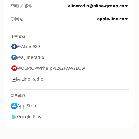
电子邮件
alineradio@aline-group.com
网站
apple-line.com
社交媒体
@ALine989
@a_lineradio
@UCPtOPWrhBlpPI2y2FwWSEQw
A-Line Radio
应用程序
App Store
Google Play