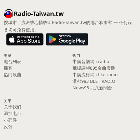
Radio-Taiwan.tw
按城市、流派或心情收听Radio-Taiwan.tw的电台和播客 — 任何设
备均可免费使用。
浏览
热门
电台列表
中廣音樂網 i radio
播客
飛揚調頻895金曲廣播
热门歌曲
中廣流行網 i like radio
港都983 BEST RADIO
News98 九八新聞台
关于
关于我们
添加电台
小部件
反馈