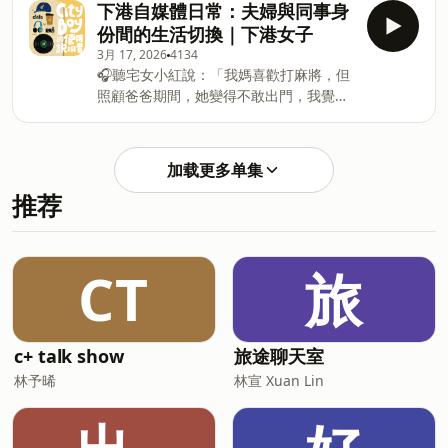
https://shop.fantimate.com/collections/dato
下港自媒體日常：夫婦與同事身
線上購買、全球出貨 ———————— \
線上購買、全球出貨 ———————— \
份間的生活切換｜下港女子
旅男 dato 聽眾專屬，旅行折價券 / 01.日
旅男 dato 聽眾專屬，旅行折價券 / 01.日
3月 17, 2026
4134
本 BIC CAMERA 電器、藥妝最高享 17%
本 BIC CAMERA 電器、藥妝最高享 17%
🎧聽宅女小紅說：「我媽喜歡打麻將，但
折扣折價券 高清下載這裡走
折扣折價券 高清下載這裡走
照顧爸爸期間，她變得不敢出門，我覺得
&nbsp;https://pse.is/8s5er9 02.KLOOK
&nbsp;https://pse.is/8s5er9 02.KLOOK
她很累。」👉
訂單滿美金 50 元享 95 折折扣碼
訂單滿美金 50 元享
https://fstry.pse.is/9b9wns
「DATODATOKLOOK」 站內商品繁多使
&nbsp;&nbsp;照顧人生無法預期何時
用條件不一，結帳前套用看看，有折就當
加载更多单集
來！「先來一杯 我們再聊」聆聽照顧者、
賺到 ———————— 聽一本 CITY BOY
推荐
陪你預備長照未來！點擊連結，讓我們有
&amp; GIRL 都能上手的使用說明書，讓
機會不在照顧困境掙扎。&nbsp; —— 以
我們一起在日常生活裡添加更多迷人的元
上為 Firstory Podcast 廣告 —— 2026 年
素。 清邁到底有多迷人，很多去過的人回
我獨立出版的旅行書《慢慢慢清邁》、
CT
旅
來都念念不忘。喜歡一座城市，就是會想
《海街日日：把鎌倉放口袋》正式發售
要一而再，再而三地把它放進口袋，所以
https://shop.fantimate.com/collections/dato
遇到同樣
線上購買、全球出貨————————\
旅男 dato 聽眾專屬，旅行折價券 /01.日
c+ talk show
旅途聊天室
本 BIC CAMERA 電器、藥妝最高享 17%
林予晞
林宣 Xuan Lin
折扣折價券高清下載這裡走
&nbsp;https://pse.is/8s5er902.KLOOK
訂單滿美金 50 元享 95 折折扣碼