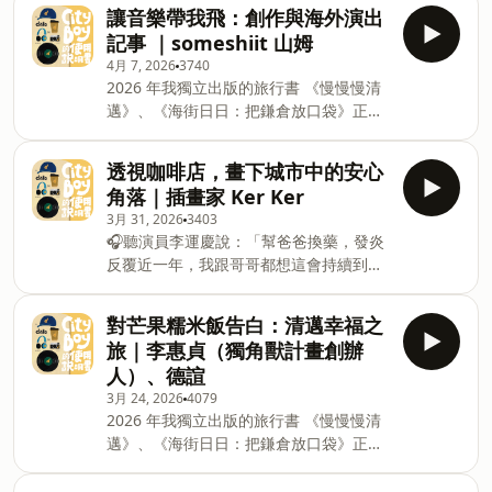
https://shop.fantimate.com/collections/dato
https://shop.fantimate.com/collections/dato
讓音樂帶我飛：創作與海外演出
訂單滿美金 50 元享 95 折折扣碼
線上購買、全球出貨 ———————— \
線上購買、全球出貨————————\
記事 ｜someshiit 山姆
旅男 dato 聽眾專屬，旅行折價券 / 01.日
旅男 dato 聽眾專屬，旅行折價券 /01.日
4月 7, 2026
3740
本 BIC CAMERA 電器、藥妝最高享 17%
本 BIC CAMERA 電器、藥妝最高享 17%
2026 年我獨立出版的旅行書 《慢慢慢清
折扣折價券 高清下載這裡走
折扣折價券高清下載這裡走
邁》、《海街日日：把鎌倉放口袋》正式
&nbsp;https://pse.is/8s5er9 02.KLOOK
&nbsp;https://pse.is/8s5er902.KLOOK
發售
訂單滿美金 50 元享 95 折折扣碼
訂單滿美金 50 元享 95 折折扣碼
https://shop.fantimate.com/collections/dato
「DATODATOKLOOK」 站內商品繁多使
透視咖啡店，畫下城市中的安心
「DATODAT
線上購買、全球出貨 ———————— \
用條件不一，結帳前套用看看，有折就當
角落｜插畫家 Ker Ker
旅男 dato 聽眾專屬，旅行折價券 / 01.日
賺到 ———————— 聽一本 CITY BOY
3月 31, 2026
3403
本 BIC CAMERA 電器、藥妝最高享 17%
&amp; GIRL 都能上手的使用說明書，讓
🎧聽演員李運慶說：「幫爸爸換藥，發炎
折扣折價券 高清下載這裡走
我們一起在日常生活裡添加更多迷人的元
反覆近一年，我跟哥哥都想這會持續到什
&nbsp;https://pse.is/8s5er9 02.KLOOK
素。 本集邀請到「一直玩的馬摩」，和我
麼時候呢？」👉
訂單滿美金 50 元享 95 折折扣碼
一起聊旅行自媒體的經營故事。自稱是資
https://fstry.pse.is/9b9ut3
「DATODATOKLOOK」 站內商品繁多使
對芒果糯米飯告白：清邁幸福之
料狂人而非旅行達人的他，從一個無心插
&nbsp;&nbsp;照顧人生無法預期何時
用條件不一，結帳前套用看看，有折就當
旅｜李惠貞（獨角獸計畫創辦
柳兒開
來！「先來一杯 我們再聊」聆聽照顧者、
賺到 ———————— 聽一本 CITY BOY
人）、德諠
陪你預備長照未來！點擊連結，讓我們有
&amp; GIRL 都能上手的使用說明書，讓
3月 24, 2026
4079
機會不在照顧困境掙扎。 —— 以上為
我們一起在日常生活裡添加更多迷人的元
2026 年我獨立出版的旅行書 《慢慢慢清
Firstory Podcast 廣告 —— 2026 年我獨
素。 someshiit 山姆在 2025 年拿下第
邁》、《海街日日：把鎌倉放口袋》正式
立出版的旅行書 《慢慢慢清邁》、《海街
36 屆金曲獎「最佳新人獎」之後，生活開
發售
日日：把鎌倉放口袋》正式發售
始有了新的轉變，重新摸索
https://shop.fantimate.com/collections/dato