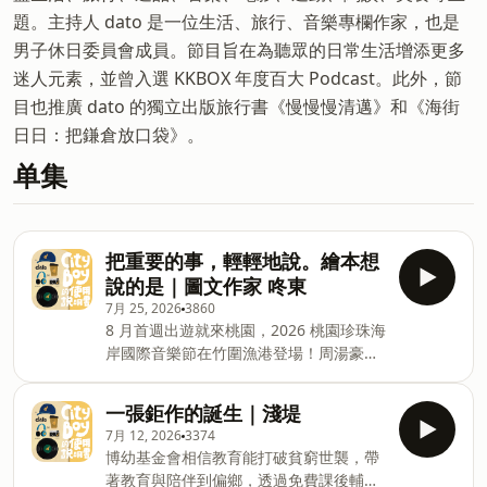
題。主持人 dato 是一位生活、旅行、音樂專欄作家，也是
男子休日委員會成員。節目旨在為聽眾的日常生活增添更多
迷人元素，並曾入選 KKBOX 年度百大 Podcast。此外，節
目也推廣 dato 的獨立出版旅行書《慢慢慢清邁》和《海街
日日：把鎌倉放口袋》。
单集
把重要的事，輕輕地說。繪本想
說的是｜圖文作家 咚東
7月 25, 2026
3860
8 月首週出遊就來桃園，2026 桃園珍珠海
岸國際音樂節在竹圍漁港登場！周湯豪、
盧廣仲、玖壹壹，還有馬來西亞人氣樂團
Babychair、韓國R&amp;B歌手
一張鉅作的誕生｜淺堤
Wonstein、印尼傳奇樂團GIGI、日本創
7月 12, 2026
3374
作女歌手七愛、澳門樂團青原等多國重量
博幼基金會相信教育能打破貧窮世襲，帶
級卡司開唱。活動現場還有桃園盃「全國
著教育與陪伴到偏鄉，透過免費課後輔導