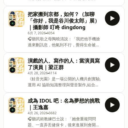
三對三籃球賽」初賽、「桃園鐵玫瑰熱音
與生活支持服務，長期陪伴偏遠地區孩子
賞決賽」珍珠市集、海岸食堂等精彩內
穩定學習。&nbsp;「期待有一天，教育能
容，8/1-8/2邀你一起參與這場夏日音樂盛
把家搬到京都，如何？（加聊
終止貧窮世襲，弭平城鄉及貧富差距，讓
典！更多資訊請見
「你好，我是谷川俊太郎」展）
每個孩子都有選擇未來的能力。」&nbsp;
https://www.tpcmf.tycg.tw/#2026桃園
｜攝影師 叮咚 dingdong
捐款連結▶️ https://fstry.pse.is/9f67bt
珍珠海岸國際音樂節 #桃園市政府廣告
6月 7, 2026
4054
—— 以上為 FMTaiwan 與 Firstory
————————■ 旅男 dato 獨立出版
🎧聽民歌之母陶曉清說：「我把他手機搶
Podcast 廣告 —— 2026 年我獨立出版的
作品紙本書、電子書現正發行中
過來刪訊息，他氣到不行，覺得生命被掌
旅行書《慢慢慢清邁》、《海街日日：把
linktr.ee/datobook聽一本 CITY BOY
控了。」👉 https://fstry.pse.is/9cue4l
鎌倉放口袋》正式發售
&amp; GIRL 都能上手的使用說明書，讓
&nbsp;&nbsp;&nbsp;照顧人生無法預期
https://shop.fantimate.com/collections/dato
演戲的人、寫作的人：當演員寫
我們一起在日常生活裡添加更多迷人的元
何時來！「先來一杯 我們再聊」聆聽照顧
線上購買、全球出貨————————\
了演員｜梁正群
素。我是一個喜歡閱讀的人，對於各種讀
者、陪你預備長照未來！點擊連結，讓我
旅男 dato 聽眾專屬，旅行折價券 /01.日
物的形式都有所喜好，我大學時代有修過
4月 28, 2026
4114
們有機會不在照顧困境掙扎。 —— 以上
本 BIC CAMERA 電器、藥妝最高享 17%
和
《鮭音光園》是一場公開的人機共創實驗,
為 Firstory Podcast 廣告 —— 2026 年我
折扣折價券高清下載這裡走
運用 AI 協助知識整理與聲音製作,結合哲
獨立出版的旅行書《慢慢慢清邁》、《海
&nbsp;https://pse.is/8s5er902.KLOOK
學、心理學等跨域觀點及每集原創歌曲,陪
街日日：把鎌倉放口袋》實體書、電子書
訂單滿美金
伴你在獨立思考中感受內心平靜。立即點
正式發售 https://linktr.ee/datobook
成為 IDOL 吧：名為夢想的挑戰
擊,走進《鮭音光園》,讓思考與旋律陪伴
————————聽一本 CITY BOY
｜王逸嘉
你前行。 https://fstry.pse.is/9f4xhv
&amp; GIRL 都能上手的使用說明書，讓
4月 26, 2026
3682
—— 以上為 Firstory Podcast 廣告 ——
我們一起在日常生活裡添加更多迷人的元
🎧聽武術教練巴士說：「她會重複問問
2026 年我獨立出版的旅行書《慢慢慢清
素。《你好，我是谷川俊太郎——詩人與
題、一直弄丟健保卡，後來進展到會開始
邁》、《海街日日：把鎌倉放口袋》正式