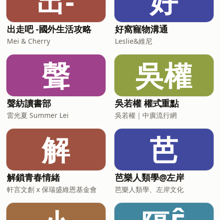
出-
好
出走吧 -國外生活攻略
好窩寵物溝通
Mei & Cherry
Leslie&維尼
聲
吳權
聲紡讀書部
吳若權 權式重點
雷光夏 Summer Lei
吳若權｜中廣流行網
解
芭
解鎖青春情緒
芭樂人類學@左岸
軒言文創 x 保瑞盛維恩基金會
芭樂人類學、左岸文化