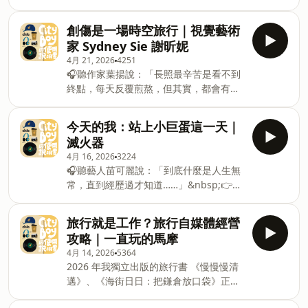
他的創作展》展覽日期：6/5（五）至
走失。」👉 &nbsp;
發售
7/5（日）展覽地點：臺灣當代文化實驗
https://fstry.pse.is/9b9rnt &nbsp;照顧
https://shop.fantimate.com/collections/dato
創傷是一場時空旅行｜視覺藝術
場(C-Lab)｜美援大樓1F展覽內容詳細介紹
人生無法預期何時來！「先來一杯 我們再
線上購買、全球出貨————————\
家 Sydney Sie 謝昕妮
https
聊」聆聽照顧者、陪你預備長照未來！點
旅男 dato 聽眾專屬，旅行折價券 /01.日
4月 21, 2026
4251
擊連結，讓我們有機會不在照顧困境掙
本 BIC CAMERA 電器、藥妝最高享 17%
🎧聽作家葉揚說：「長照最辛苦是看不到
扎。&nbsp; —— 以上為 Firstory
折扣折價券高清下載這裡走
終點，每天反覆煎熬，但其實，都會有終
Podcast 廣告 —— 2026 年我獨立出版的
&nbsp;https://pse.is/8s5er902.KLOOK
點的……」👉
旅行書《慢慢慢清邁》、《海街日日：把
訂單滿美金 50 元享 95 折折扣碼
https://fstry.pse.is/9b9su8
鎌倉放口袋》正式發售
今天的我：站上小巨蛋這一天｜
「DATODATOKLOOK」站內商
&nbsp;&nbsp;&nbsp;照顧人生無法預期
https://shop.fantimate.com/collections/dato
滅火器
何時來！「先來一杯 我們再聊」聆聽照顧
線上購買、全球出貨————————\
4月 16, 2026
3224
者、陪你預備長照未來！點擊連結，讓我
旅男 dato 聽眾專屬，旅行折價券 /01.日
🎧聽藝人苗可麗說：「到底什麼是人生無
們有機會不在照顧困境掙扎。 —— 以上
本 BIC CAMERA 電器、藥妝最高享 17%
常，直到經歷過才知道……」&nbsp;👉
為 Firstory Podcast 廣告 —— 2026 年我
折扣折價券高清下載這裡走
https://fstry.pse.is/9b9twj
獨立出版的旅行書《慢慢慢清邁》、《海
&nbsp;https://pse.is/8s5er902.KLOOK
&nbsp;&nbsp;照顧人生無法預期何時
街日日：把鎌倉放口袋》正式發售
旅行就是工作？旅行自媒體經營
訂單滿美金 50 元享 95 折折扣碼「
來！「先來一杯 我們再聊」節目聆聽照顧
https://shop.fantimate.com/collections/dato
攻略｜一直玩的馬摩
者、陪你預備長照未來！點擊連結，讓我
線上購買、全球出貨————————\
4月 14, 2026
5364
們有機會不在照顧困境掙扎。 —— 以上
旅男 dato 聽眾專屬，旅行折價券 /01.日
2026 年我獨立出版的旅行書 《慢慢慢清
為 Firstory Podcast 廣告 —— 2026 年我
本 BIC CAMERA 電器、藥妝最高享 17%
邁》、《海街日日：把鎌倉放口袋》正式
獨立出版的旅行書《慢慢慢清邁》、《海
折扣折價券高清下載這裡走
發售
街日日：把鎌倉放口袋》正式發售
&nbsp;https://pse.is/8s5er902.KLOOK