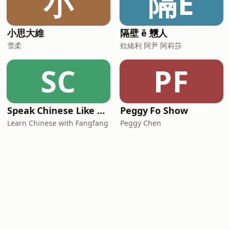
小
隔Ê
小思大維
隔壁 ê 戇人
雪柔
欸緒利 阿尹 阿莉莎
SC
PF
Speak Chinese Like A Taiwanese Local
Peggy Fo Show
Learn Chinese with Fangfang
Peggy Chen