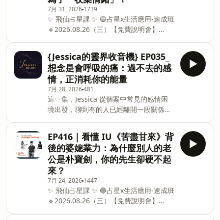
有時候也可能是一種逃避。談別人的婚
7月 31, 2026
1739
姻、感情、衝突和人生劇情很容易，因為
✨ 飛仙占星課 ✨ 🔵占星x生活應用-速成班
不用真的碰到自己的傷口。 但是當談自己
🔹2026.08.26（三）【免費說明會】
的委屈、關係、問題與脆弱，往往需要更
https://m.sce.pccu.edu.tw/class_detail?
多勇氣。 Larry 想提醒的是，偶爾聽八卦
id=UUFAB508A 🔹2026.09.19-
很正常，因為我們都是普通人，也都喜歡
{Jessica的靈界收音機} EP035_
2026.10.31
故事。 但如果一個人長期把注意力放在別
想念是會呼吸的痛：過不去的感
https://m.sce.pccu.edu.tw/class_detail?
人的人生裡，自己的生活就會慢慢淡掉。
情，正消耗你的能量
id=UUFAB5096 ✨ 靈魂事務所 2026下半
真正重要的不是別人的故事多精彩，而是
7月 28, 2026
481
年課程 ✨ ⚫直覺感知力開發工作坊（原：
我們能不能從別人的故事裡，回頭看見自
這一集，Jessica 從個案中常見的感情困
超覺力™探索初階工作坊） 🔹2026.11.15
己的人生。 ✨ **好學校『 人類圖課程』
境出發，聊到有的人已經離開一段關係很
(日) 10:00-18:00 臺北假日班
連結 **✨
多年，卻還是覺得自己不自由。很多時候
https://www.surveycake.com/s/6VmMW
https://hahow.in/cr/humandesign 重
不是那個人還在眼前，是自己的意念還停
🟢量子風水與水晶調頻：能量轉化實務班
點整理 一句話「這件事你不要跟別人
EP416｜看懂 IU《苦盡甘來》背
在那段關係裡。 從能量頻率來看，放不下
（原：風水晶彩一日工作坊）
後的婆媳業力：為什麼別人的老
的感情像是一個定格的能量狀態。當我們
🔹2026.10.31 (六) 10:00-17:30 臺北假日
公是朴寶劍，你的先生卻硬不起
反覆回想傷痛、遺憾、憤怒或埋怨，就像
班
來？
是不斷把自己的能量灌注到過去，讓現在
https://www.surveycake.com/s/GxLPz
7月 24, 2026
1447
的自己也跟著被消耗。 而若當我們長期定
✨ 飛仙占星課 ✨ 🔵占星x生活應用-速成班
義自己是「不被愛的人」、「被拋棄的
🔹2026.08.26（三）【免費說明會】
人」或「受害的人」，這些意念會慢慢變
https://m.sce.pccu.edu.tw/class_detail?
成靈魂之光裡的凝結與框架，也可能影響