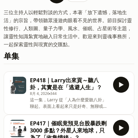
三位主持人以輕鬆對談的方式，本著「放下遺憾，落地生
活」的宗旨，帶領聽眾漫遊肉眼看不見的世界。節目探討靈
性修行、人類圖、量子力學、風水、催眠、占星術等主題，
讓靈性知識紮實地融入日常生活中。歡迎來到靈魂事務所，
一起探索靈性與現實的交匯點。
单集
EP418｜Larry出來貢～聽八
卦，其實是在「逃避人生」？
8月 4, 2026
344
這一集，Larry 從「人為什麼愛聽八卦」
聊起。表面上看起來只是好奇、無聊或愛
聽故事，但從人類群居的角度來看，關於
人的資訊本來就很重要。 知道誰可信、誰
EP417｜催眠竟預見台股暴跌剩
不可信、誰和誰有衝突，某種程度上也是
3000 多點？外星人來地球，只
大腦在收集生存資訊。 第二個重點，八卦
為了「收集情緒」？