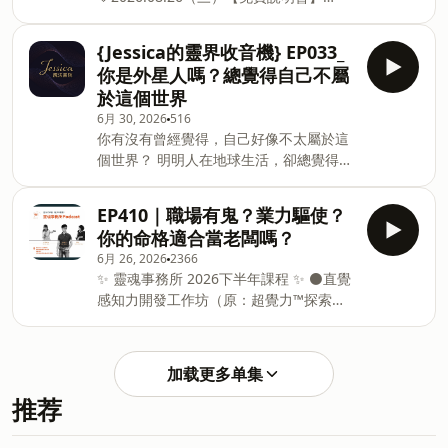
裡，你還是原本的你嗎？還是已經變成另
https://m.sce.pccu.edu.tw/class_detail?
一個人？ ＃Youtube『內在小孩療癒』冥
id=UUFAB508A 🔹2026.09.19-
想 https://youtu.be/vnvfDbkUIYo ＃
{Jessica的靈界收音機} EP033_
2026.10.31
Youtube『深層放鬆』冥想
你是外星人嗎？總覺得自己不屬
https://m.sce.pccu.edu.tw/class_detail?
https://www.youtube.com/watch?
於這個世界
id=UUFAB5096 ✨ 靈魂事務所 2026下半
v=wxBAwOFRIiQ ＃Youtube 影片｜短片
6月 30, 2026
516
年課程 ✨ ⚫直覺感知力開發工作坊（原：
http://www.youtube.com/@souloffice9328
你有沒有曾經覺得，自己好像不太屬於這
超覺力™探索初階工作坊） 🔹2026.07.12
＃T
個世界？ 明明人在地球生活，卻總覺得自
(日) 10:00-18:00 臺北假日班
己像一個觀察者。 看著家人、關係、社
https://www.surveycake.com/s/9MvB1
會，甚至自己的情緒，好像都可以參與其
🔹2026.11.15 (日) 10:00-18:00 臺北假日
EP410｜職場有鬼？業力驅使？
中， 但內在又有一部分的自己，始終站在
班
你的命格適合當老闆嗎？
比較遠的地方，看著這一切發生。 在量子
https://www.surveycake.com/s/6VmMW
6月 26, 2026
2366
催眠的過程裡，Jessica 遇過許多個案，
🟢量子風水與水晶調頻：能量轉化實務班
✨ 靈魂事務所 2026下半年課程 ✨ ⚫直覺
都曾經帶著這樣的疑問來到她面前。 而個
（原：風水晶彩一日工作坊
感知力開發工作坊（原：超覺力™探索初
案透過這些畫面與感受，重新體驗到一種
階工作坊） 🔹2026.07.12 (日) 10:00-
很深的狀態。 很像我們常說的「愛自
18:00 臺北假日班
己」，可是當這句話只是 slogan 的時
https://www.surveycake.com/s/9MvB1
候，它還只是停在頭腦裡。 我們知道自己
加载更多单集
🔹2026.11.15 (日) 10:00-18:00 臺北假日
應該愛自己，知道自己值得被愛，也知道
推荐
班
自己不用一直證明什麼。 但「知道」，和
https://www.surveycake.com/s/6VmMW
真正「感受到」，是完全不同的事情。 你
🟢量子風水與水晶調頻：能量轉化實務班