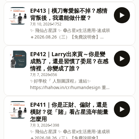
https://www.surveycake.com/s/9MvB1
https://hahow.in/cr/humandesign 重
錯覺或胡思亂想，但在課程裡被 Jessica
🔹2026.11.15 (日) 10:00-18:00 臺北假日
EP413｜橫刀奪愛躲不掉？感情
點整理 很多人明知道選錯了，卻還是怎麼
說中後，才開始更相信自己收到的訊息，
班
樣都不肯承認？
背叛後，我還能做什麼？
以及對人、對空間、對能量的感覺。
https://www.surveycake.com/s/6VmMW
7月 10, 2026
1752
Jessica 也分享，感知力不一定只有「看
🟢量子風水與水晶調頻：能量轉化實務班
✨ 飛仙占星課 ✨ 🔵占星x生活應用-速成班
見」這一種形式。 有些人的感知入口是嗅
（原：風水晶彩一日工作坊）
🔹2026.08.26（三）【免費說明會】
覺，有些人是觸覺，有些人可能透過味
https://m.sce.pccu.edu.tw/class_detail?
覺、身體動作或內在畫面接收訊息。 那些
id=UUFAB508A 🔹2026.09.19-
生活裡看似平凡的小習慣，也許其實都是
EP412｜Larry出來貢～你是變
2026.10.31
內在感知力正在表達。 這集也談到魔法學
成熟了，還是習慣了委屈？在感
https://m.sce.pccu.edu.tw/class_detail?
院課程裡的核心： 每個人都可以感覺得
情裡，你變成了誰？
id=UUFAB5096 ✨ 靈魂事務所 2026下半
到，也都可以透過練習把能量與訊息帶回
7月 7, 2026
356
年課程 ✨ ⚫直覺感知力開發工作坊（原：
生活中！ Jessica 並不是要大家向外追求
✨好學校『 人類圖課程』連結✨
超覺力™探索初階工作坊） 🔹2026.07.12
神秘，而是回到自己的內在神性，從自己
https://hahow.in/cr/humandesign 重
(日) 10:00-18:00 臺北假日班
的底色出發，重新看待世界~ 最後，這集
點整理 感情走久了，反而分不清包容和委
https://www.surveycake.com/s/9MvB1
真正想留下的是「體驗」。 Jessica 提
屈？ 當你開始常常說「算了」，那真的是
🔹2026.11.15 (日) 10:00-18:00 臺北假日
EP411｜你是正財、偏財，還是
醒，如果某些說法你沒有體驗到，就不需
成熟嗎？ 真正的包容，心裡會不會一直有
班
要勉強相信；但如果你真的體驗到了，就
橫財？從「賭」看占星流年能量
悶住的感覺？ 有些話一直不說，最後會不
https://www.surveycake.com/s/6VmMW
把那份感
怎麼用
會用別的方式跑出來？ 表面上沒有吵架的
🟢量子風水與水晶調頻：能量轉化實務班
7月 3, 2026
1398
關係，有時候更讓人累？ 當你越來越常說
（原：風水晶彩一日工作坊）
✨ 飛仙占星課 ✨ 🔵占星x生活應用-速成班
「都可以」，你是真的沒意見嗎？ 在感情
🔹2026.08.26（三）【免費說明會】