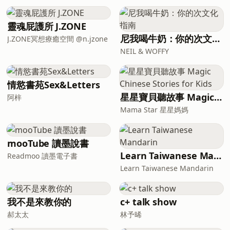
喜歡催眠嗎？ 你也曾經感受過催眠神奇的
（原：風水晶彩一日工作坊）
力量嗎？ 又或者，你也正在收集跟催眠有
🔹2026.07.04 (六) 10:00-17:30 臺北假日
關的訊息呢？ 這一集，想和你分享量子催
靈魂屁護所 J.ZONE
班
眠裡，那個關於外星人、臨在感，以及
尼我喝牛奶：你的次文化指南
J.ZONE冥想療癒空間 @n.jzone
https://www.surveycake.com/s/Zz367
「我就是我」的故事。 --- Je
NEIL & WOFFY
🔹2026.10.31 (六) 10:00-17:30 臺北假日
班
https://www.surveycake.com/s/GxLPz
情慾書苑Sex&Letters
🔴覺察整合 核心課程 （為期四個月，臺
星星寶貝聽故事 Magic Chinese Stories for Kids
北假日班） 🔹2026.
阿梓
Mama Star 星星媽媽
mooTube 讀墨說書
Learn Taiwanese Mandarin
Readmoo 讀墨電子書
Learn Taiwanese Mandarin
我不是來教你的
c+ talk show
郝太太
林予晞