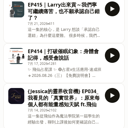
id=UUFAB508A 🔹2026.09.19-
未來吸引來的關係頻率。 最後，這集帶著
EP415｜Larry出來貢～我們寧
2026.10.31
聽眾進行一個簡單的意念練習： 想像自己
可繼續痛苦，也不願承認自己錯
https://m.sce.pccu.edu.tw/class_detail?
與過去的人事物之間有一條線，透過感
了？
id=UUFAB5096 ✨ 靈魂事務所 2026下半
謝、歸還能量與光的剪刀，慢慢把屬於自
7月 21, 2026
411
年課程 ✨ ⚫直覺感知力開發工作坊（原：
己的能量收回來。 放手不是否定過去，是
這一集的核心，是 Larry 想談「承認自己
超覺力™探索初階工作坊） 🔹2026.07.12
把現在的自己重新帶回光裡。祝福你~ ✨
選錯」為什麼這麼難。 很多時候，我們不
(日) 10:00-18:00 臺北假日班
Je**ssica 魔法書院 **✨ 🟣能量生活體驗
是看不見問題，而是太不想面對那個答
https://www.surveycake.com/s/9MvB1
課程 臺北假日班 🔹2026.09.05 (六)
案。 因為承認選錯，代表過去投入的時
🔹2026.11.15 (日) 10:00-18:00 臺北假日
EP414｜打破催眠幻象：身體會
間、感情、金錢、期待，都必須一起被看
班
記得，感受會說話
見。 人很容易替自己找理由。感情裡明明
https://www.surveycake.com/s/6VmMW
7月 17, 2026
1281
每天委屈，卻說這是磨合； 生意明明虧損
🟢量子風水與水晶調頻：能量轉化實務班
✨ 飛仙占星課 ✨ 🔵占星x生活應用-速成班
很久，卻說再撐一下；投資明明失利，卻
（原：風水晶彩一日工作坊）
🔹2026.08.26（三）【免費說明會】
告訴自己看的是長期。 這些理由有時候不
https://m.sce.pccu.edu.tw/class_detail?
是為了解決問題，而是為了避免面對失
id=UUFAB508A 🔹2026.09.19-
望。 最後，Larry 想提醒的是，成熟不是
{Jessica的靈界收音機} EP034_
2026.10.31
永遠做對選擇，而是有一天能平靜地承
我看見的「真實世界」：原來每
https://m.sce.pccu.edu.tw/class_detail?
認： 「我當時真的看錯了。」 這不是自
個人都有能量感知天賦 ft.飛仙
id=UUFAB5096 ✨ 靈魂事務所 2026下半
責，也不是否定自己，而是一種對自己更
7月 14, 2026
2102
年課程 ✨ ⚫直覺感知力開發工作坊（原：
誠實的開始。 因為很多人生新的起點，往
這一集從飛仙作為魔法學院第一屆學生的
超覺力™探索初階工作坊） 🔹2026.07.12
往不是從改變開始，而是從承認開始。 ✨
經驗出發，聊到上課後如何更確認自己的
(日) 10:00-18:00 臺北假日班
好學校『 人類圖課程』連結✨
能量感知天賦。 她原本以為很多感受只是