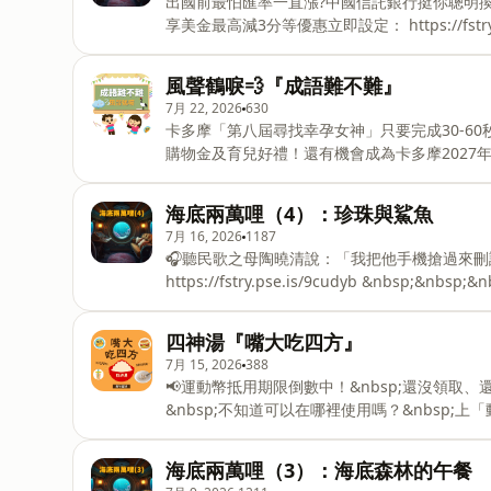
出國前最怕匯率一直漲?中國信託銀行挺你聰明
https://open.firstory.me/join/pm1
享美金最高減3分等優惠立即設定： https://fst
https://www.facebook.com/pm1200s
評估涉及自身情況審慎投資。完整注意事項詳見網站資訊。 —
集，尼莫船長帶著大家前往從未有人涉足的冰雪
風聲鶴唳💨『成語難不難』
的冰山突然崩塌，擋住了去路，而船上的氧氣只
7月 22, 2026
630
冰山大逃亡，感受「生死之交」的感動吧！✈️ 
卡多摩「第八屆尋找幸孕女神」只要完成30-60秒
個月還可收聽四篇以上的訂閱限定故事，享受實體線上福利https
購物金及育兒好禮！還有機會成為卡多摩2027
來粉絲專頁與島民同樂，最
https://fstry.pse.is/9dt2jt —— 以上為播客煮與 Firstory Podcast 廣告 —— 接續上次的「淝水之戰」，前
秦皇帝苻堅戰敗後，帶領士兵一路驚慌逃跑。沒
海底兩萬哩（4）：珍珠與鯊魚
敵人的馬蹄聲，還把夜空裡鶴鳥高亢的「叫聲」
7月 16, 2026
1187
「草木皆兵」、「杯弓蛇影」和「風聲鶴唳」這三
🎧聽民歌之母陶曉清說：「我把他手機搶過來刪
給我們支持，除了給我們實質的支援，每個月還
https://fstry.pse.is/9cudyb &nb
https://open.firstory.me/join/pm
照顧者、陪你預備長照未來！點擊連結，讓我們有機會不在
告 —— 尼莫船長帶大家來到世界著名的珍珠產地。海面下，瘦小的採珠人沒有穿潛水衣，只能辛苦地憋氣撿
四神湯『嘴大吃四方』
貝殼。正當大家看得入神，一隻比上次更巨大的
7月 15, 2026
388
尼德蘭一起衝上前與巨鯊展開激烈的生死搏鬥！
📢運動幣抵用期限倒數中！&nbsp;還沒領取、
珠，要他快回家，別再下海了...到底是為什麼呢
&nbsp;不知道可以在哪裡使用嗎？&nbsp
除了給我們實質的支援，每個月還可收聽四篇以
馬上來找適用地點！&nbsp;➡️ https://fstry.pse
Firstory Podcast 廣告 —— 「四神湯」跟神明有關係嗎？本節目帶大家穿越時空～看看清朝乾隆皇帝「下江
海底兩萬哩（3）：海底森林的午餐
南」大出巡的壯觀場面，這段長達六個台灣總長