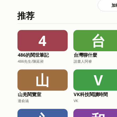
https://open.firstory.me/join/pm1
加
https://www.facebook.com/pm1200story
推荐
4
台
486的閱世筆記
台灣聊什麼
486先生/陳延昶
說書人阿睿
山
V
山羌閱覽室
VK科技閱讀時間
連俞涵
VK