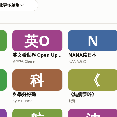
200story☀️來粉絲專頁與島民同樂，最新消息都在這
载更多单集
🏝一起在透中島蓋兒童樂園https://p.ecpay.com.tw/B48F0FB💌
歡迎活動邀約、商業合作、各類推廣提案。聯絡我們：pm1200story@gmail.com Powered by Firstor
英O
N
英文看世界 Open Up English with Claire
NANA縮日本
克雷兒 Claire
NANA濕婦
科
《
科學好好聽
《無病聲吟》
Kyle Huang
雙聲