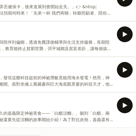
材煮成湯，才順利救回四位臣子！今天的好喝四神湯，快來
丟健保卡，後來進展到會開始走失。」👉 &nbsp;
們支持，除了給我們實質的支援，每個月還可收聽四篇以上的訂閱
nbsp;照顧人生無法預期何時來！「先來一杯 我們再聊」聆聽照顧者、陪你預
nbsp; —— 以上為 Firstory Podcast 廣告 ——
不可思議的海底森林！大家踩在白色的海底沙灘上，看著幾
沉浸在美景時，一隻巨大的虎鯊竟然張開血盆大口衝向尼德
自與鯊魚搏鬥！究竟船長為什麼要冒生命危險救大家？他隱
與陪伴到偏鄉，透過免費課後輔導與生活支持服務，長期陪
Club給我們支持，除了給我們實質的支援，每個月還可收聽四
一天，教育能終止貧窮世襲，弭平城鄉及貧富差距，讓每個孩子
//o
 —— 以上為 FMTaiwan 與 Firstory
。這場著名的「淝水之戰」，由北方的前秦皇帝苻堅，揮軍
什麼事，讓他信心崩潰，驚恐地把山頭上被風吹得搖晃、沙
，發現這艘科技超前的神祕潛艇竟能用海水發電！然而，神
晉「士兵」？！一起來聽故事吧！✈️ 邀請您加入天際Club
離開。面對坐擁上萬藏書與巨大海底觀景窗的科技天才，他
可
吧！✈️ 邀請您加入天際Club給我們支持，除了給我們實質
事，享受實體線上福利
200story☀️來粉絲專頁與島民同樂，最新消息都在這
🏝一起在透中島蓋兒童樂園https://p.ecpay.com.tw/B48F0FB💌
久的嘉義限定神祕美食——「白醋涼麵」。聽到「白醋」兩
mail.com Powered by Firstory
秘還要先從涼麵的故事開始介紹！為了對抗炎熱，嘉義還有
在地、越國際」的飲食智慧趕快來聽聽看吧！✈️ 邀請您加入天
每個月還可收聽四篇以上的訂閱限定故事，享受實體線上福利