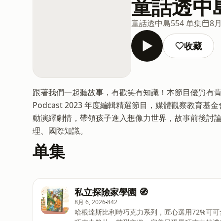
童話透中
童話透中島
554 单集
8月
收藏
跟著我們一起聽故事，有歡笑有知識！本節目優質有肯
Podcast 2023 年度編輯精選節目，媒體觀察
動演繹劇情，帶領孩子進入想像力世界，故事前後討
理、國際知識。
单集
私立探險家學園 🧭
8月 6, 2026
842
哈根達斯比利時巧克力系列，匠心選用72%可