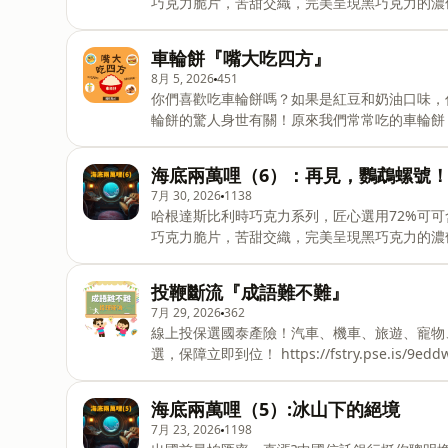
巧克力脆片，苦甜交織，完美呈現黑巧克力的濃
https://fstry.pse.is/9emm9w &nbsp; —— 以上為 Fir
流、戴上像烤海苔的「腕針」跟像螺一樣的神祕
車輪餅『嘴大吃四方』
「私立探險家學園」！這裡居然不讓大家跟學長姐
8月 5, 2026
451
聽故事，進入這所不可思議的探險家學園～ 後
你們喜歡吃車輪餅嗎？如果是紅豆和奶油口味，
探險家學園1：開始之島》《私立探險家學園2：
輪餅的驚人身世有關！原來我們常常吃的車輪餅
https://reurl.cc/ReADMD 誠品： https://reurl.
樣子長得很像傳統牛車的輪子，大家才親切地稱
粿」！快跟我們一起聽節目，認識這個美味好吃的
海底兩萬哩（6）：再見，鸚鵡螺號
我們實質的支援，每個月還可收聽四篇以上的訂
7月 30, 2026
1138
https://open.firstory.me/join/pm1
哈根達斯比利時巧克力系列，匠心選用72%可
https://www.facebook.com/pm1200story
巧克力脆片，苦甜交織，完美呈現黑巧克力的濃
歡迎活動邀約、商業合作、各類推廣提案。聯絡我們
https://fstry.pse.is/9emm9w &nbsp; —— 以上為 Firs
彩大結局！鸚鵡螺號雖然衝出了南極冰層，卻遭遇
投鞭斷流『成語難不難』
更驚險的是，潛水艇隨後被捲入了挪威著名的「
7月 29, 2026
362
事最後還會帶大家認識「冰山一角」的原理，以
線上投保選國泰產險！汽車、機車、旅遊、寵物
勇氣的海底終章吧！✈️ 邀請您加入天際Clu
選，保障立即到位！ https://fstry.pse.is/9eddwp —— 以上為 Firstory Podcast 廣告 —— 前秦
的訂閱限定故事，享受實體線上福利https://open.f
來囉～～他誇口說自己的百萬大軍馬鞭多到全部
鞭斷流」，用來形容兵力極其強大！你知道一場
海底兩萬哩（5）:冰山下的絕境
事學歷史，看看苻堅是如何用他的精彩經歷讓成語
7月 23, 2026
1198
我們實質的支援，每個月還可收聽四篇以上的訂