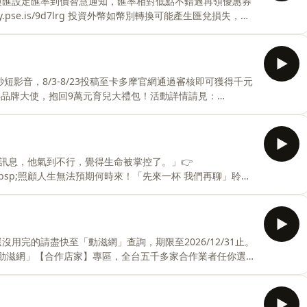
換匯設定匯率到價智慧通知，匯率相對低點不錯過再領優惠券
200story☀️來粉絲專頁與島民同樂，最新消息都在這
ry.pse.is/9d7lrg 投資外幣如幣別轉換可能產生匯兌損失，應
— 以上為 Firstory Podcast 廣告 —— 這一
世界—南極。正當大家沉浸在純白的震撼美景時，一座巨大
剩下兩天！大家要如何化險為夷呢？快來聽這場緊張刺激的
邀請您加入天際Club給我們支持，除了給我們實質的支援，每
短影音，8/3-8/23投稿至卡多摩官網通過審核即可獲得千元
://open.firstory.me/join/pm1200story☀️
年品牌大使，抱回9萬元育兒大禮包！活動詳情請見：
想到士兵們因為極度害怕，竟然把狂風吹過的「風聲」聽成
聽成追兵的殺喊聲，嚇得慌忙逃命！快來聽故事，順便把
個超實用的成語一次打包帶走吧！✈️ 邀請您加入天際Club
訊息，他氣到不行，覺得生命被掌控了。」👉
可收聽四篇以上的訂閱限定故事，享受實體線上福利
sp;&nbsp;&nbsp;照顧人生無法預期何時來！「先來一杯 我們再聊」聆聽
照顧困境掙扎。 —— 以上為 Firstory Podcast 廣
虎鯊悄悄張開大嘴衝向採珠人！千鈞一髮之際，尼莫船長和
船長不僅救了採珠人，竟然還送給他一整袋亮晶晶的無價珍
還沒用完的請盡快至「動滋網」查詢，期限至2026/12/31止。
？來聽今天的故事吧！✈️ 邀請您加入天際Club給我們支持，
;上「動滋網」【合作店家】專區，全台五千多家合作業者任你選，
上的訂閱限定故事
.is/9epct7 &nbsp;&nbsp; —— 以上為 FMTaiwan 與
的超遠路程，把隨行大臣累到嚴重水土不服、中暑生病！幸