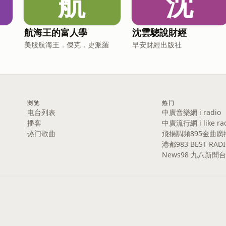
航
沈
航海王的富人學
沈雲驄說財經
美股航海王．傑克．史派羅
早安財經出版社
浏览
热门
电台列表
中廣音樂網 i radio
播客
中廣流行網 i like ra
热门歌曲
飛揚調頻895金曲廣
港都983 BEST RAD
News98 九八新聞台