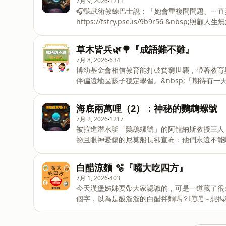
7月 9, 2026
1211
好有高僧開出淮山、蓮子、芡實和茯苓這四味藥
🎧聽武術教練巴士說：「她會重複問問題、一直弄
一探究竟吧！✈️ 邀請您加入天際Club給我
https://fstry.pse.is/9b9r56 &
限定故事，享受實體
備長照未來！點擊連結，讓我們有機會不在照顧困境掙扎。&
一起戴上潛水裝備，跟著阿龍納斯教授三人潛入
草木皆兵🌿🌳『成語難不難』
十公尺高的巨型海藻像大樹一樣搖晃。正當大家
7月 8, 2026
634
蘭！危急時刻，神祕的尼莫船長竟然手持短刀獨
博幼基金會相信教育能打破貧窮世襲，帶著教育
藏的憂傷又藏著什麼秘密？✈️ 邀請您加入天際
伴偏遠地區孩子穩定學習。&nbsp;「期待有
篇以上的訂閱限定故事，享受實體線上福利https:
都有選擇未來的能力。」&nbsp;捐款連結▶️ https://fstry.pse.is/9f679f
Podcast 廣告 —— 今天要帶大家聊聊「克服緊張」的各種妙招，更要反過來介紹一句因為極度緊張恐懼、結
海底兩萬哩（2）：神秘的鸚鵡螺號
果「自己嚇自己」的經典成語——「草木皆兵」
7月 2, 2026
1217
南下對抗東晉政權。原本自信滿滿的苻堅發生了
被拉進潛水艇「鸚鵡螺號」的阿龍納斯教授三人
沙作響的「草木」，全都看成了正在排兵布陣的東
祕且眼神憂傷的尼莫船長卻宣布：他們永遠不能
給我們支持，除了給我們實質的支援，每個月還
們該如何應對？快來一起解開尼莫船長背後的故事
的支援，每個月還可收聽四篇以上的訂閱限定故
白醋涼麵 🫧『嘴大吃四方』
https://open.firstory.me/join/pm1
7月 1, 2026
403
https://www.facebook.com/pm1200story
今天漢堡姊姊要帶大家認識的，可是一道藏了很
歡迎活動邀約、商業合作、各類推廣提案。聯絡我們：pm1200story@g
個字，以為是酸溜溜的白醋拌麵嗎？嘿嘿～想揭
Hosting
“涼”肉圓，而且還可以跟白醋合體技！這集「越
際Club給我們支持，除了給我們實質的支援，