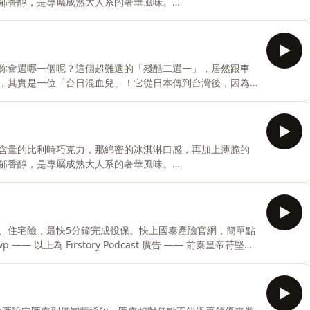
郁香醇，是專屬成熟大人系的奢華風味。
story Podcast 廣告 —— 如果上學要跨越湍急的河
翻譯機，是不是超級酷？故事主角松田可倫進入了超神祕的
交流，就是為了不讓傳統限制大家的想像力...快跟我們一起
面更多精彩情節都在書裡面，趕快把書抱回家追劇吧！《私立
你會選哪一個呢？這個超難選的「殘酷二選一」，居然跟車
在成為魔女之前》入園套組 博客來：
，其實是一位「台日混血兒」！它從日本傳到台灣後，因為
cc/2jX
呼它為車輪餅！除了紅豆餅，台語居然還可以叫做「管仔
國民美食吧！✈️ 邀請您加入天際Club給我們支持，除了給
！
閱限定故事，享受實體線上福利
200story☀️來粉絲專頁與島民同樂，最新消息都在這
可含量的比利時巧克力，那綿密的冰淇淋口感，再加上薄脆的
🏝一起在透中島蓋兒童樂園https://p.ecpay.com.tw/B48F0FB💌
郁香醇，是專屬成熟大人系的奢華風味。
：pm1200sto
tory Podcast 廣告 —— 這集是《海底兩萬哩》的精
超巨大章魚的襲擊，尼莫船長甚至失去了親愛的船員夥伴...
大漩渦」！教授一行人能抓住這最後的機會順利逃跑嗎？故
及現實中真的存在的科學漩渦喔！快來一起聽這趟充滿愛與
、住宅險，最快5分鐘完成投保。快上國泰產險官網，簡單點
b給我們支持，除了給我們實質的支援，每個月還可收聽四篇以上
皇帝苻堅又
irstory
丟進河裡，連水流都能被截斷呢！這就是超厲害的成語「投
淝水之戰竟然貢獻了三個熱門成語嗎？快跟著我們一起聽故
變超好記吧！✈️ 邀請您加入天際Club給我們支持，除了給
閱限定故事，享受實體線上福利