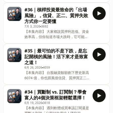
「人生只有定存跟保險」的貼文出發，拆
九折+免運費，新客下單再送百優精純乳
解現金、定存、保險、不投資與市場波動
霜7ml。 強力推薦三組一起入手，從清
#36｜槓桿投資最致命的「出場
背後各自承擔的代價。 真正的安全感不是
潔、修護、保濕到防曬，剛好完整補齊男
風險」，信貸、正二、質押失敗
假裝風險不存在，而是知道自己選擇了哪
性日常保養最重要的四個步驟，不需要再
方式你一定要懂
一種風險，並確認現金流、備用金與心理
自己一瓶一瓶研究搭配。 🎁 父親節快到
7月 3, 2026
3692
承受度都能撐得住。本集也延伸聊到大盤
了，自用送禮都很適合。 🔗 購買連結：
【本集內容】 大家都說質押利息低、資金
投資、人力資本、可控槓桿、股票質押、
https://jbeauty.com.tw/VEu4h7 數量有
效率高，但你知道市場大跌時，它可能直
信貸、房貸負債是否納入槓桿率、IBKR
限，趕快點擊連結，把這套步驟完整又簡
接把你踢出局嗎？這集為你深度拆解信
資金匯回台灣、理財型房貸搭配期貨，以
貸、正二與質押的「真實失敗方式」，幫
及 VOO、QQQ、QLD 配置取捨。 ———
#35｜最可怕的不是下跌，是忘
你在資產累積期選對真正安全的槓桿工
【章節標記】 00:00 生活開場與本週近況
記開槓的風險！活下來才是致富
具！ 想靠槓桿提早翻身，到底該用信貸、
03:27 Agentic AI 與 Codex 工作流 06:03
之道！
質押還是買正二？挑工具別再只看利率跟
日本小禮物與會員頻道 07:07 本週槓桿配
6月 26, 2026
4059
倍數了！搞懂槓桿投資最致命的「出場風
置與現金策略 08:29 本集主題：追求沒風
【本集內容】 台股融資餘額創下歷史新高
險」，學會正確配置，讓你在股災大跌中
險的風險 10:07 不投資其實是 All-in 現金
6074 億，你也跟風借信貸、質押買正二
也能穩穩抱住獲利、享受時間複利。
11:50 風險不是只有市場波動 14:00 定存
了嗎？牛市的帳面獲利最容易讓人忽略真
——— 【章節標記】 00:00 CLEC頻道無
與
正的危機，這集直接點出槓桿投資的 4 個
預警下架的啟示與自媒體黑天鵝 01:51 畢
#34｜買斷制 vs. 訂閱制？學會
致命風險，教你提早算出維持率與現金
業旅行泡湯！從陪伴小孩看見父母的複雜
富人的4個決策框架輕鬆選擇！
流，建立不被抬出場的防禦 SOP！ 想靠
心情 03:37 激起熱血靈魂：從肌肥大轉向
6月 19, 2026
3618
槓桿投資放大 ETF 獲利，卻擔心遇到空頭
功能性訓練的體悟 04:57 Meta算力過剩
【本集內容】 遇到軟體或買車該訂閱還是
崩盤付不出利息？千萬別讓借錢投資變成
傳聞？別讓華爾街雜訊干擾大盤投資