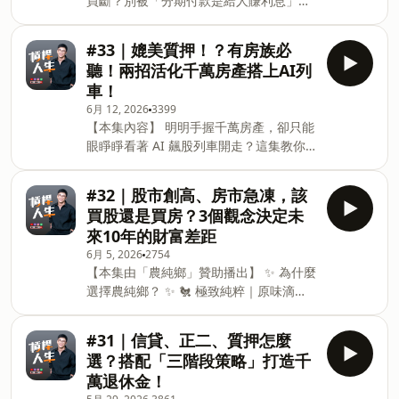
買斷？別被「分期付款是給人賺利息」的
壓垮生活的重擔！本集深入剖析信貸與質
06:51 槓桿工具怎麼選？比利率更重要的
迷思綁架！ 本集用特斯拉 FSD 取消買斷
押的底層邏輯，跟著 6 個防禦步驟穩健控
是出場風險 09:43 投資最難的不是賣掉，
制為例，帶你用富人的 4 大決策框架算清
管維持率，打造真正能安心睡覺的資產配
#33｜媲美質押！？有房族必
而是大跌後你還敢不敢買回來 15:00 為什
「機會成本」，打破無債一身輕的線性思
置！ ——— 【章節標記】 00:00 閒聊：
麼你該害怕被斷頭？失去時
聽！兩招活化千萬房產搭上AI列
維陷阱，把資金留在真正能幫你生錢的地
重感冒與幼稚園說故事初體驗 05:08 台股
車！
方！ 買斷真的最划算嗎？這集帶你跳脫傳
融資餘額創歷史新高 6074 億代表什麼？
6月 12, 2026
3399
統的財務盲點，完整解析訂閱制 vs 買斷
06:21 最新槓桿倍率公開與理財型房貸資
【本集內容】 明明手握千萬房產，卻只能
制的 4 個核心決策維度！ 節目後半段更加
金運用 07:07 實用教學：如何用
眼睜睜看著 AI 飆股列車開走？這集教你
碼解答：台股槓桿倍率操作實戰、0050正
ChatGPT 計算資產負債與槓桿倍率？
打破「無債一身輕」的散戶迷思，善用比
二到底能不能長期持有，以及揹負高額千
10:25 牛市最危險的錯覺：把大盤上漲當
股票質押更穩定的「理財型房貸」與「一
萬房貸如何優化現金流，陪你建立高勝率
#32｜股市創高、房市急凍，該
成自己的投資能力 11:39 質押一千萬 All
般增貸」！把死守的鋼筋水泥變成源源不
的資本配置！ — 【章節標記】 00:00 槓
in
買股還是買房？3個觀念決定未
絕的現金流提款卡，不僅沒有斷頭維持率
桿人生新社群定位與粉絲團佈局 02:08 兒
來10年的財富差距
的壓力，還能隨借隨還。現在就跟著我們
童牙齒矯正黃金期：肌功能矯正器與口呼
6月 5, 2026
2754
徹底活化房產，讓全世界最聰明的企業幫
吸影響 07:53 聯準會維持利率不變：為何
【本集由「農純鄉」贊助播出】 ✨ 為什麼
你打工！還在苦苦追求提早還清房貸嗎？
我將股市槓桿倍率拉高至 1.88 倍 10:22
選擇農純鄉？ ✨ 🐔 極致純粹｜原味滴雞
你可能白白放棄了國家給普通人的「超強
特斯拉 FSD 取消買斷！訂閱制 vs 買斷制
精 • 堅持只取第一道初淬精華，100% 不
金融特權」！這集深度解析有房族專屬的
的 4 個決策框架 14:14 框架一：破解損益
摻一滴水！ • 業界唯一敢公開養雞場，成
千萬搬錢術，破解「一般增貸」與「理財
兩平點與
#31｜信貸、正二、質押怎麼
分純粹只有「雞」。 • 真正零負擔：0 脂
型房貸」這兩個贏過質押的神級工具，並
選？搭配「三階段策略」打造千
肪、低熱量，鈉含量為市售最低。 🐟 在
完整揭露理專絕對不敢告訴你的致命隱藏
萬退休金！
地嚴選｜七星鱸魚精 • 嚴選台灣在地七星
風險（小心銀行雨天收傘！）。教你如何