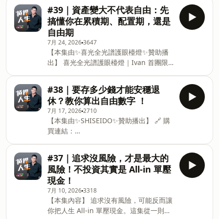
工作、雙螢幕及一般大桌面 ・TIMAX
位置需要彈性調整的使用情境 ・TIONE
#39｜資產變大不代表自由：先
PRO：加長版，只有桌面真的非常大才需
PRO：適合一般成人工作桌、雙螢幕使用
搞懂你在累積期、配置期，還是
要 📦TIONE PRO 預計 8/10 左右出貨，
・TIMAX PRO：桌面真的非常大，再考慮
自由期
全台最低價 📅 團購至 8/13 👉 購買連
加長版 TIONE PRO 新增入座感應及專屬
7月 24, 2026
3647
結：
遙控器，本次團購價格為全台最低價。 📦
【本集由✨喜光全光譜護眼檯燈✨贊助播
https://www.sylstarled.com.tw/hidden/ivan
TIONE PRO 預計 8/10 左右出貨 ⚠️
出】 喜光全光譜護眼檯燈｜Ivan 首團限
🧴 SHISEIDO MEN 男人極致系列 共有三
TIONE PRO 與 TIMAX PRO 名稱相近，
定 🔗 購買連結：
組獨家優惠： ・男人極致保濕修護組本
下單前請確
https://www.sylstarled.com.tw/hidden/ivan
・男人極致抗老修護組集 ・豔陽夏水感防
#38｜要存多少錢才能安穩退
怎麼選？ 👦 TIONE｜小朋友閱讀、畫
曬雙星組 🎁 推薦碼：IVAN2026 ・優惠價
休？教你算出自由數字 ！
畫、家庭書桌 💻 TIONE PRO｜大螢幕、
再享 9 折 ・全館免運 ・新客加贈百優乳
7月 17, 2026
2710
雙螢幕、長時間電腦工作 🖥️ TIMAX｜超大
霜 7ml 📅 團購至 8/8止 👉 購買連結：
【本集由✨SHISEIDO✨贊助播出】 🔗 購
桌面、大範圍照明 🔥 Ivan 專屬團購優惠
https://www.youtube.com/redirect?
買連結：
TIONE PRO｜現折 200 元 TIONE／
event=comments&amp;red
https://jbeauty.com.tw/VEu4h7 大家敲
TIMAX｜現折 100 元 再享： ✅ 新會員現
碗很久的男性保養品終於來了！✨ 這次推
折 200 元 ✅ 滿 3,000 折 50 元 ✅ 滿
#37｜追求沒風險，才是最大的
薦的 SHISEIDO MEN 是我平常真的就在
5,000 折 100 元 ✅ 滿 7,000 折 200 元 ※
風險！不投資其實是 All-in 單壓
用，而且自己超級喜歡的一套保養品。 📅
滿額優惠不累折，依前面優惠折抵後金額
現金！
開團時間｜7/17～8/8 🔥 獨家優惠組合 ・
計算 TIONE PRO 原價 7,480 元 團購價
7月 10, 2026
3318
男人極致保濕修護組 ・男人極致抗老修護
4,080 元 新會員搭配完整優惠，單台最低
【本集內容】 追求沒有風險，可能反而讓
組 ・豔陽夏水感防曬雙星組 🎟️ 結帳輸入
3,630 元，不到原價
你把人生 All-in 單壓現金。這集從一則
優惠碼「IVAN2026」，專屬優惠價再享