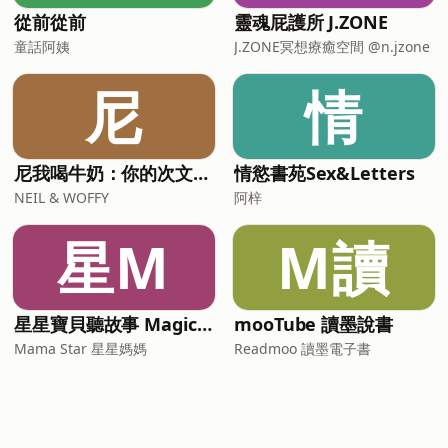
從前從前
靈魂屁護所 J.ZONE
童話阿姨
J.ZONE冥想療癒空間 @n.jzone
尼
情
尼我喝牛奶：你的次文化指南
情慾書苑Sex&Letters
NEIL & WOFFY
阿梓
星M
M讀
星星寶貝聽故事 Magic Chinese Stories for Kids
mooTube 讀墨說書
Mama Star 星星媽媽
Readmoo 讀墨電子書