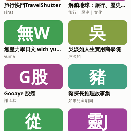
產階級與高薪族的消費降級掩飾 04:49 看
旅行快門TravelShutter
解鎖地球：旅行、歷史、文化
起來有錢 vs 真的有錢：戳破用未來現金
Firas
旅行 | 歷史 | 文化
流打造的財富幻覺 07:27 認識消費性負債
（壞槓桿）：買名車帶來的雙重打擊
無W
吳
08:26 認識生產性負債（好槓桿）：借錢
投資 0050 或 QQQ 的利差思維 10:35 富
人與一般
無壓力學日文 with yuma
吳淡如人生實用商學院
yuma
吳淡如
G股
豬
Gooaye 股癌
豬探長推理故事集
謝孟恭
如果兒童劇團
從
靈J