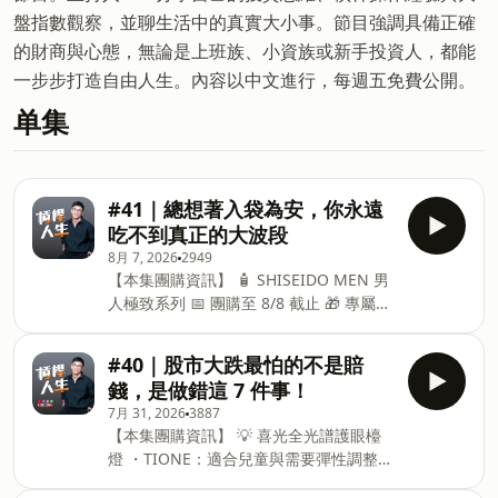
盤指數觀察，並聊生活中的真實大小事。節目強調具備正確
的財商與心態，無論是上班族、小資族或新手投資人，都能
一步步打造自由人生。內容以中文進行，每週五免費公開。
单集
#41｜總想著入袋為安，你永遠
吃不到真正的大波段
8月 7, 2026
2949
【本集團購資訊】 🧴 SHISEIDO MEN 男
人極致系列 📅 團購至 8/8 截止 🎁 專屬優
惠： ・優惠價再享 9 折 ・免運費 ・新客
加贈百優乳霜 7ml ・推薦碼：IVAN2026
#40｜股市大跌最怕的不是賠
※ 部分官網額外贈品有標示效期較短，在
錢，是做錯這 7 件事！
意效期的朋友，挑選贈品時可避開該品
7月 31, 2026
3887
項。 👉 購買連結：
【本集團購資訊】 💡 喜光全光譜護眼檯
https://jbeauty.com.tw/VEu4h7
燈 ・TIONE：適合兒童與需要彈性調整照
━━━━━━━ 💡 喜光全光譜護眼檯燈
明空間 ・TIONE PRO：新品，適合成人
📅 團購至 8/13 截止 ・TIONE：適合照明