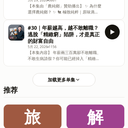
5月 29, 2026
3861
鱸魚，承諾絕不使用抗生素、動物藥劑與
在保住現金流安全網的前提下，無痛搭上
【本集由「農純鄉」贊助播出】 ✨ 為什麼
除草劑。 • 採生態養殖取代傳統養殖，讓
史詩級的 AI 投資列車！ — 【章節標記】
選擇農純鄉？ ✨ 🐔 極致純粹｜原味滴雞
每尾魚都有充足的空間健康成長。 💡
00:00 閒聊：成功戒除小孩夜尿的神奇寶
精 • 堅持只取第一道初淬精華，100% 不
Ivan 專屬推薦買法 💡 🎁 送禮首選： 原
可夢獎勵法 02:48 台美股大洗盤！散戶買
摻一滴水！ • 業界唯一敢公開養雞場，成
味滴雞精 8 入雙盒裝（超值團購價
到溢價變身第四大法人 06:33 房貸族的致
#30｜年薪越高，越不敢離職？
分純粹只有「雞」。 • 真正零負擔：0 脂
$2,100） 👑 自用最高 CP 值： 原味滴雞
命迷思：追求無債一身輕反而變窮
逃脫「精緻窮」陷阱，才是真正
肪、低熱量，鈉含量為市售最低。 🐟 在
精 50 入 ／ 燕窩鱸魚精 35 入（環保箱
的財富自由
地嚴選｜七星鱸魚精 • 嚴選台灣在地七星
版） 👶 孩童開胃保養： 九尾草鱸魚精 🎁
5月 22, 2026
1156
鱸魚，承諾絕不使用抗生素、動物藥劑與
限時專屬滿額好禮 • 【早鳥禮】前 100 名
【本集內容】 年薪兩三百萬卻不敢離職、
除草劑。 • 採生態養殖取代傳統養殖，讓
下單，加碼送「原味滴雞精 1 包」！ •
不敢生病請假？你可能已經掉入「精緻
每尾魚都有充足的空間健康成長。 💡
【免運優惠】單筆滿 2,000 元即享本
窮」的高薪倉鼠跑輪中 ！這集教你看懂好
Ivan 專屬推薦買法 💡 🎁 送禮首選： 原
槓桿與壞槓桿的致命差異，學會用大盤
味滴雞精 8 入雙盒裝（超值團購價
ETF 打造被動現金流，買回你最寶貴的人
$2,100） 👑 自用最高 CP 值： 原味滴雞
加载更多单集
生選擇權與底氣 。 有錢人買保時捷其實
精 50 入 ／ 燕窩鱸魚精 35 入（環保箱
推荐
不用自己的錢 ？揭密富人的「花錢三順
版） 👶 孩童開胃保養： 九尾草鱸魚精 🎁
位」與股票質押的高階玩法 ！別再被房貸
限時專屬滿額好禮 • 【早鳥禮】前 100 名
車貸綁架你的青春 ，教你靈活運用 0050
下單，加碼送「原味滴雞精 1 包」！ •
或 QQQ 賺取利差 ，讓資產幫你打工，真
【免運優惠】單筆滿 2,000 元即享本
旅
解
正實現財富自由 。 — 【章節標記】
00:00 年薪兩三百萬的人生勝利組，為何
不敢離職？ 03:50 什麼是「精緻窮」？中