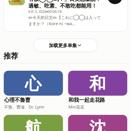
mochikaeri）：外帶📝 持ち帰りでお願
（Maccha kuri-mu furapechi-no）：抹
🔖
過敏、吃素、不敢吃都能用！
いします。（Mochikaeri de
茶星冰樂🔖 Short（ショート sho-
6月 3, 2026
00:06:18
onegaishimasu.）👉 我要外帶，謝謝。
to）：小杯🔖 Tall（トール to-ru）：中
✏️今天的日文✏️【これに◯◯は入って
③あったかい（attakai）：溫的、熱熱
杯🔖 Grande（グランデ gurande）：
ますか？（Kore ni ~wa
的📝 冬は毎日あったかい飲み物を飲みま
大杯 ✂︎ - - 🥕 《無壓力學日文》專用
haittemasuka?）】意思：這個裡面有放
す。（Fuyu wa mainichi attakai
IG：⁠⁠https://x.gd/KVDFq⁠
◯◯嗎？ 🔖 これ（kore）：這個🔖 〜
nomimono o nomimasu.）👉 冬天我每
に（ni）：表示《存在的地方》的助詞🔖
天都會喝溫熱的飲料。 ④冷たい（つめ
加载更多单集
えび（ebi）：蝦子🦐🔖 〜は（wa：表示
たい tsumetai）：冰的、冰涼的📝 冷
推荐
《提示》的助詞（把某個東西特別提出來
たいビールはおいしいです🍺（Tsumetai
說☝🏻）🔖 入(はい)ってます
bi-ru wa oishii desu!）👉 冰涼bīng
（haittemasu）：裡面有〜、有放〜🔖
liáng 的啤酒很好喝🍺 ⑤水（みず
か？（ka?）：疑問的語尾 如果助詞很難
mizu）：水🚰📝 すみません、水くださ
心
和
記的話，也可以先這樣說😁👇🏻🐣：これ、
◯◯、入(はい)ってますか？（Kore,
◯◯, haittemasuka?） ✂︎ - - 🥕 《無
壓力學日文》專用
心理不魯曹
和我一起走花路
IG：⁠⁠https://x.gd/KVDFq⁠⁠🎧 互動式
不魯、曹璿、Dr. Lynn
Min花花
Podcast平台『ActPod』：
https://x.gd/lGDku🐇
航
沈
yuma_IG： ⁠⁠https://x.gd/R9TYS⁠⁠🎥 yuma_YouTube：⁠⁠htt