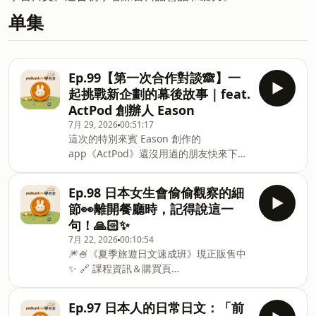
单集
Ep.99【第一次合作對談🙈】一
起挑戰新企劃的幕後故事｜feat.
ActPod 創辦人 Eason
7月 29, 2026
00:51:17
這次的特別來賓 Eason 創作的
app《ActPod》還沒用過的朋友快來下載
看看吧〜🥳🎧🔗 ⁠https://x.gd/lGDku⁠--傳
說中的《Podcast 夏季旅遊日文速成班》
Ep.98 日本女生會偷偷觀察的細
🎆✨😎🔗
節👀離開餐廳時，記得說這一
⁠https://web.actpodapp.com/package/6a324b8c8bd7
句！🙏🏻✨
✂︎ - - 🥕 《無壓力學日文》專用
7月 22, 2026
00:10:54
IG：⁠⁠⁠https://x.gd/KVDFq⁠⁠⁠🎧 互動式
🎆🍧《夏季旅遊日文速成班》現正販售中
Podcast平台
✨ 🔗 課程資訊＆購買頁
『ActPod』：⁠https://x.gd/lGDku⁠🐇
面：⁠https://web.actpodapp.com/package/6a324b8c8
yuma_IG： ⁠⁠⁠https://x.gd/R9TYS⁠⁠⁠🎥 yuma_YouTube：⁠⁠⁠htt
✂︎ - - ✏️今天的日文✏️ ✅ Level 1ごちそう
: ⁠⁠⁠⁠⁠imatakumusic.com⁠⁠
Ep.97 日本人的日常日文：「前
さまでした！（Gochisousama