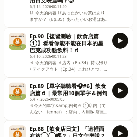
用日文表達嗎？🥴
的回答💁🏻‍♀️できますよ。今お持ちいたし
6月 14, 2026
00:11:40
ます。（可以喔，我現在幫您拿過來。）
🥢 今天的內容 🥢あったかいお茶はあり
申し訳ございません。お一人様一杯まで
ますか？（Ep.35）あったかいお湯はあ
となっております。（非常抱歉，本店是
りますか？（Ep.36）あったかいお茶か
一人限一杯。） 🔖 お一人様(ひとりさま)
お湯はありますか？氷ぬきにできます
（ohitorisama）：「一人」的禮貌說法
Ep.90【複習測驗｜飲食店篇
か？（Ep.38）◯◯アレルギーがありま
🔖 一杯(いっぱい)まで（ippai made）：
①】看看你能不能在日本的星
す（Ep.85）私はベジタリアンです。
限一杯 ✂︎ - - 🥕 《無壓力學日文》專用
巴克成功點飲料！🥤
◯◯を食べません。（Ep.86）◯◯が
IG：⁠⁠https://x.gd/KVDFq⁠⁠🎧 互動式
6月 10, 2026
00:11:23
食べられません。（Ep.87）これに◯◯
Podcast平台『ActPod』：
🥤 今天的內容 🥤店内（Ep.34）持ち帰り
は入ってますか？（Ep.88） 💁🏻‍♀️ 店員會
https://x.gd/lGDku🐇
/ テイクアウト（Ep.34）これひとつ、お
說的日文 💁🏻‍♀️すみません、ないですね
yuma_IG： ⁠⁠https://x.gd/R9TYS⁠⁠🎥 y
願いします（Ep.20）お会計（Ep.25、
（不好意思，沒有耶）できますよ、氷抜
26）支払い方法（Ep.25、26）現金
きでご用意しますね（可以喔，我幫您準
Ep.89【單字聽聽看🎧#6】飲食
（Ep.25、26）カード（Ep.25、26）
備去冰的）えび、入ってます（有放蝦子
店篇🥤｜最常用10個單字＆例句
💁🏻‍♀️ 店員會說的日文 💁🏻‍♀️いらっしゃいま
喔）明太子は大丈夫ですか？（明太子沒
6月 7, 2026
00:05:05
せ、店内でお過(す)ごしですか？（請問
問題嗎？）明太子が大丈夫でしたら、こ
🥤今天的單字&amp;例句🥤 ①店内（て
要內用嗎？）サイズはいかがなさいます
ちらがおすすめです（如果明太子沒問題
んない tennai）：店内，內用📝 店員さ
か？（請問要什麼尺寸呢？）以上(いじょ
的話，我推薦這個） 🔖 ない（nai）：沒
ん：店内ご利用ですか？（Tannai
う)でよろしいですか（這樣就好了嗎？）
有🔖 ウーロン茶（u- ron cha）：烏龍茶
goriyou desuka?）👉 店員：請問您要內
お会計 600円になります（一共是 600 日
Ep.88【飲食店日文】「這裡面
🔖 ミックス焼き（mikkusu yaki）：綜合
用嗎？ ②持ち帰り（もちかえり
圓） 🔖 抹茶クリームフラペチーノ
大阪燒🔖 おすすめ（osusume）：推薦
有放◯◯嗎？」日文怎麼說？