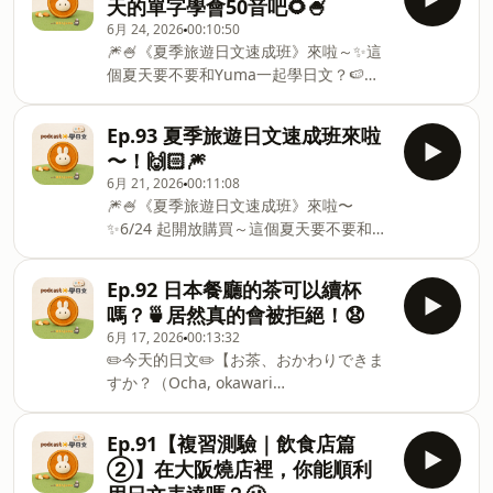
天的單字學會50音吧🌻🍧
文？🍉😚🔗 課程資訊＆購買頁面：
日文》專用IG：⁠⁠https://x.gd/KVDFq⁠⁠🎧 互
6月 24, 2026
00:10:50
https://web.actpodapp.com/package/6a324b8c8bd
動式Podcast平台『ActPod』：https
🎆🍧《夏季旅遊日文速成班》來啦～✨這
趁這個機會下載看看 ActPod 吧 🥳🎧
個夏天要不要和Yuma一起學日文？🍉😚
https://x.gd/lGDku ✂︎ - - 🥕 《無壓力學
🔗 課程資訊＆購買頁面：
日文》專用IG：⁠⁠https://x.gd/KVDFq⁠⁠🎧 互
https://web.actpodapp.com/package/6a324b8c8bd
動式Podcast平台『ActPod』：
Ep.93 夏季旅遊日文速成班來啦
▼ 趁這個機會下載看看 ActPod 吧 🥳🎧
https://x.gd/lGDku🐇
〜！🙌🏻🎆
https://x.gd/lGDku ✂︎ - - 🌻 夏季日文50
yuma_IG： ⁠⁠https://x.gd/R9TYS⁠⁠🎥 yuma_YouTube：⁠⁠htt
6月 21, 2026
00:11:08
音 🍧 🍨 あ行（a）あ ア｜アイス
: ⁠⁠⁠⁠
🎆🍧《夏季旅遊日文速成班》來啦〜
（aisu）｜冰淇淋 🍨（i）い イ｜いか
✨6/24 起開放購買～這個夏天要不要和
（ika）｜魷魚 🦑（u）う ウ｜うみ
Yuma一起學日文？🍉😚🔗 課程資訊＆購
（umi）｜海 🌊（e）え エ｜えき
買頁面：
（eki）｜車站 🚉（o）お オ｜おこのみ
Ep.92 日本餐廳的茶可以續杯
https://web.actpodapp.com/package/6a324b8c8bd
やき（okonomiyaki）｜大阪燒 🍧 か行
嗎？🍵居然真的會被拒絕！😧
▼ 趁這個機會下載看看 ActPod 吧 🥳🎧
（ka）か カ｜かきごおり（kakigoori）
6月 17, 2026
00:13:32
https://x.gd/lGDku ✂︎ - - 🥕 《無壓力學
｜刨冰 🍧（ki）き キ｜きゅうり
✏️今天的日文✏️【お茶、おかわりできま
日文》專用IG：⁠⁠https://x.gd/KVDFq⁠⁠🐇
（kyuuri）｜小黃瓜 🥒（ku）く ク｜ク
すか？（Ocha, okawari
yuma_IG： ⁠⁠https://x.gd/R9TYS⁠⁠🎥 yuma_YouTube：⁠⁠htt
リーム（kuriimu）｜鯛魚燒的卡士達口
dekimasuka?）】意思：請問茶可以續杯
: ⁠⁠⁠⁠imatakumusic.com⁠⁠
味 🐟（ke）け ケ｜けいひん
嗎？🍵 🔖 お茶（ocha）：茶🔖 おかわり
Ep.91【複習測驗｜飲食店篇
（keihin）｜獎品
（okawari）：續杯🔖 できますか？
②】在大阪燒店裡，你能順利
（dekimasuka?）：可以～嗎？ 💁🏻‍♀️店員