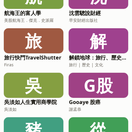
航海王的富人學
沈雲驄說財經
美股航海王．傑克．史派羅
早安財經出版社
旅
解
旅行快門TravelShutter
解鎖地球：旅行、歷史、文化
Firas
旅行 | 歷史 | 文化
吳
G股
吳淡如人生實用商學院
Gooaye 股癌
吳淡如
謝孟恭
豬
從