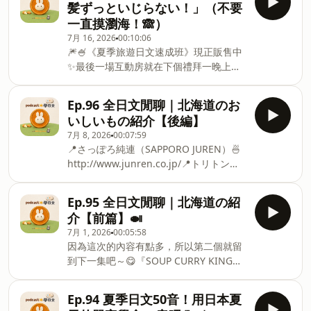
髪ずっといじらない！」（不要
deshita）意思：感謝食材和準備這頓飯
一直摸瀏海！🙈）
的人 ✅ Level 2おいしかったです！ごち
7月 16, 2026
00:10:06
そうさまでした✨（Oishikatta desu!
🎆🍧《夏季旅遊日文速成班》現正販售中
Gochisousama deshita.）意思：很好
✨最後一場互動房就在下個禮拜一晚上！
吃！謝謝招待！ 🔖 おいしかった
有興趣的人都歡迎一起來參加喔〜🥳 🔗
（Oishikatta）：「おいしい
課程資訊＆購買頁面：
（Oishii）：好吃」的過去式 ✂︎ - -
Ep.96 全日文閒聊｜北海道のお
https://web.actpodapp.com/package/6a324b8c8bd
🥕 《無壓力學日文》專用
いしいもの紹介【後編】
▼ 趁這個機會下載看看 ActPod 吧 🥳🎧
IG：⁠⁠https://x.gd/KVDFq⁠⁠🎧 互動式
7月 8, 2026
00:07:59
https://x.gd/lGDku ✂︎ - - ✏️今天的日文
Podcast平台『ActPod』：
📍さっぽろ純連（SAPPORO JUREN）🍜
✏️【前髪ずっといじらない！
https://x.gd/lGDku🐇
http://www.junren.co.jp/📍トリトン
（Maegami zutto ijiranai!）】意思：不
yuma_IG： ⁠⁠https://
（TORITON）🍣https://toriton-kita1.jp/
要一直摸瀏海！🙈 🔖 前髪（まえがみ
📍一夜干しと海鮮丼 できたて屋
maegami）：瀏海🔖 ずっと（zutto）：
Ep.95 全日文閒聊｜北海道の紹
（DEKITATEYA）🐟https://www.sushi-
一直🔖 いじらない（ijiranai）：不要一
介【前篇】🍛
hanamaru.com/store/details/s15.html
直摸 --📒 其他小筆記 📒 🔖 触(さわ)る
7月 1, 2026
00:05:58
✂︎ - - 🎆🍧《夏季旅遊日文速成班》來啦
（sawaru）：單純碰一下、摸一下🔖 い
因為這次的內容有點多，所以第二個就留
～✨這個夏天要不要和Yuma一起學日
じる（ijiru）：一直摸、一直弄、反覆去
到下一集吧～😋『SOUP CURRY KING』
文？🍉😚🔗 課程資訊＆購買頁面：
碰 💬 猫(ねこ)に 触(さわ)る。 →摸貓。
🍛https://www.soupcurry-king.shop/
https://web.actpodapp.com/package/6a324b8c8bd
Neko ni sawaru.💬 この商
⁠✂︎ - - 🎆🍧《夏季旅遊日文速成班》來啦
▼ 趁這個機會下載看看 ActPod 吧 🥳🎧
Ep.94 夏季日文50音！用日本夏
～✨這個夏天要不要和Yuma一起學日
https://x.gd/lGDku ✂︎ - - 🥕 《無壓力學