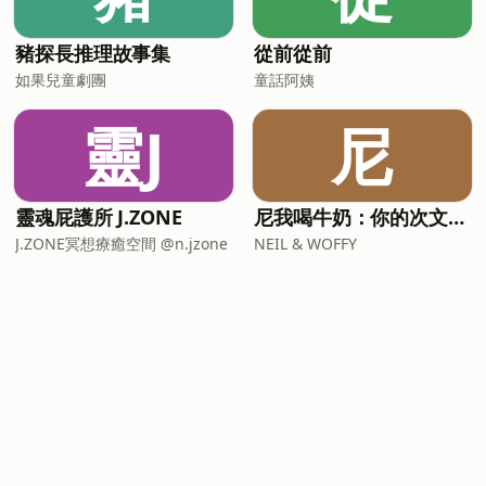
豬探長推理故事集
從前從前
如果兒童劇團
童話阿姨
靈J
尼
靈魂屁護所 J.ZONE
尼我喝牛奶：你的次文化指南
J.ZONE冥想療癒空間 @n.jzone
NEIL & WOFFY