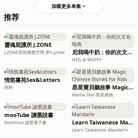
Telegram @mysticislandjc🌳
點解最後會演變成震驚全國嘅分屍慘案？
may support the channel with a
加载更多单集
https://lin
就等我哋返到一九九八年嘅泰國曼谷，重
coffee :)☕
推荐
溫呢一單「曼谷天才醫學生分屍女友
https://buymeacoffee.com/mysticislandjc
案」。感謝大家支持。You may support
你嘅奇情故：
the channel with a coffee :)☕
https://forms.gle/54924zaUXzquBbsg8
https://buymeacoffee.com/mysticislandjc
📱Instagram @mysticislandjc📱
你嘅奇情故：
Telegram @mysticislandjc🌳
靈魂屁護所 J.ZONE
https://forms.gle/54924zaUXzquBbsg8
https://linktr.ee/myst
尼我喝牛奶：你的次文化指南
J.ZONE冥想療癒空間 @n.jzone
📱Instagram @mysticislandjc📱
NEIL & WOFFY
Telegram @mysticislandjc🌳
https://linktr.ee/mysticislandjc
情慾書苑Sex&Letters
星星寶貝聽故事 Magic Chinese Stories for Kids
阿梓
Mama Star 星星媽媽
mooTube 讀墨說書
Learn Taiwanese Mandarin
Readmoo 讀墨電子書
Learn Taiwanese Mandarin