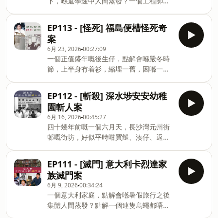
下，喺返學途中人間蒸發？一個工程師，
去1995年4月28號，韓國大邱廣域市嘅上
https://linktr.ee/mysticislandjc
點樣可以喺自己屋企嘅地底，建造一個連
仁洞十字路口，重溫呢一單「大邱上仁洞
警察上門都搵唔到嘅秘密囚室，仲要將一
煤氣爆炸事故」。感謝大家支持。You
EP113 - [怪死] 福島便槽怪死奇
個人困喺入面足足八年半？而當呢個女仔
may support the channel with a
案
終於逃出生天，點解社會對佢嘅反應唔係
coffee :)☕
6月 23, 2026
00:27:09
同情，反而係質疑、攻擊，甚至仇恨？佢
https://buymeacoffee.com/mysticislandjc
一個正值盛年嘅後生仔，點解會喺嚴冬時
究竟係一個無辜嘅受害者，定還是喺佢嘅
你嘅奇情故：
節，上半身冇着衫，縮埋一舊，困喺一個
故事入面，其實仲隱藏住啲不可告人嘅秘
https://forms.gle/54924zaUXzquBbsg8
只得三十幾厘米闊嘅化糞池入面 ，而一隻
密？就等我哋返到去1998年嘅奧地利維也
📱Instagram @mysticislandjc📱
鞋喺佢嘅頭頂，另一隻鞋就喺幾百米外嘅
納，重溫呢宗震驚全球嘅「娜塔莎密室綁
EP112 - [斬殺] 深水埗安安幼稚
Telegram @mysticislandjc🌳
河堤度？佢架車就泊喺附近，車門冇鎖，
架案」。感謝大家支持。You may
園斬人案
https://linktr.ee/myst
車匙仲插住。究竟嗰晚，化糞池入面發生
support the channel with a coffee :)☕
6月 16, 2026
00:45:27
過啲乜嘢事？就等我哋返到去一九八九年
https://buymeacoffee.com/mysticislandjc
四十幾年前嘅一個六月天，長沙灣元州街
二月二十八號嘅日本福島縣，重溫呢一單
你嘅奇情故：
邨嘅街坊，好似平時咁買餸、湊仔、返
被譽為日本犯罪史上最離奇嘅「福島便槽
https://forms.gle/54924zaUXzquBbsg8
工，一切都好似冇乜特別。安安幼稚園入
怪死奇案」。感謝大家支持。You may
📱Instagram @mysticislandjc📱
面，幾十個得嗰幾歲大嘅小朋友，正開開
support the channel with a coffee :)☕
EP111 - [滅門] 意大利卡烈達家
Telegram @mysticislandjc🌳 https://li
心心唱緊〈世界真細小〉。但就喺歌聲唱
https://buymeacoffee.com/mysticislandjc
族滅門案
到最響亮、最開心嗰一刻，地獄嘅門就打
你嘅奇情故：
6月 9, 2026
00:34:24
開咗。一個後生仔，雙手各揸住一把刀，
https://forms.gle/54924zaUXzquBbsg8
一個意大利家庭，點解會喺暑假旅行之後
突然之間衝入課室。本來充滿笑聲嘅唱遊
📱Instagram @mysticislandjc📱
集體人間蒸發？點解一個連隻烏蠅都唔敢
室，一下子變咗修羅地獄。呢一日，究竟
Telegram @mysticislandjc🌳
拍死嘅內向男子，會成為成單案最關鍵嘅