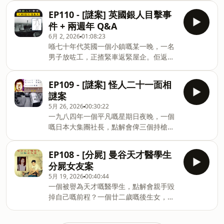
係乜嘢，令一個同邨住嘅後生仔，會對住
https://linktr.ee/mysticislandjc
人物？係咩嘢驅使佢喺失蹤十年之後，突
一班手無寸鐵嘅小朋友如此狠毒？就等我
EP110 - [謎案] 英國銀人目擊事
然喺全國電視觀眾面前，親口講出一個收
哋一齊返到去1982年6月3號，九龍深水埗
件 + 兩週年 Q&A
埋咗十年、令佢難以啟齒嘅驚人秘密？就
元洲街邨，重頭講返呢單震驚全港嘅「安
6月 2, 2026
01:08:23
等我哋一齊返到去 1989 年意大利帕爾馬
安幼稚園斬人案」。感謝大家支持。You
喺七十年代英國一個小鎮嘅某一晚，一名
帕爾馬，重溫呢一單震驚全國嘅卡烈達家
may support the channel with a
男子放咗工，正揸緊車返緊屋企。佢返屋
族滅門案。感謝大家支持。You may
coffee :)☕
企嘅路，係一條普通到唔普通嘅公路，旁
support the channel with a coffee :)☕
https://buymeacoffee.com/mysticislandjc
邊除咗一個核設施之外，就乜野都冇。不
https://buymeacoffee.com/mysticislandjc
EP109 - [謎案] 怪人二十一面相
你嘅奇情故：
過，佢沿途見到一個好高嘅影企咗喺路
你嘅奇情故：
謎案
https://forms.gle/54924zaUXzquBbsg8
邊。究竟嗰個影係乜嘢嚟？點解佢會出現
https://forms.gle/54924zaUXzquBbsg8
📱Instagram @mysticisla
5月 26, 2026
00:30:22
喺核設施隔籬？嗰晚之後，嗰個人嘅身上
📱Instagram @mysticislandjc📱
一九八四年一個平凡嘅星期日夜晚，一個
又留低咗啲乜嘢，永遠唔會消失嘅嘢？而
Telegram @mysticislandjc🌳
嘅日本大集團社長，點解會俾三個持槍嘅
最令人心寒嘅問題係：佢最後到底有冇事
https://linktr.ee/mysticislandjc
蒙面賊，從自己屋企嘅浴室裡面，就咁樣
呢？就等我哋返到去1978年嘅英格蘭禾寧
全裸咁俾人擄走？而最奇怪嘅係，當呢個
頓，重溫呢一單充滿謎團嘅「銀人目擊事
EP108 - [分屍] 曼谷天才醫學生
社長奇蹟生還之後，點解呢班匪徒竟然搖
件」。感謝大家支持。You may support
分屍女友案
身一變，成為咗挑戰成個日本警察、甚至
the channel with a coffee :)☕
5月 19, 2026
00:40:44
玩弄全日本國民嘅「劇場型犯罪」天才嘅
https://buymeacoffee.com/mysticislandjc
一個被譽為天才嘅醫學生，點解會親手毀
呢？就等我哋返到去1984年3月18號，日
你嘅奇情故：
掉自己嘅前程？一個廿二歲嘅後生女，到
本兵庫縣西宮市，重溫呢一單至今仍未破
https://forms.gle/54924zaUXzquBbsg8
底做錯咗啲乜嘢，要被人用最殘忍嘅方法
解、令日本警察顏面盡失嘅——日本怪人
📱Instagram @mysticislandjc📱
對待？一段表面睇落好普通嘅情侶關係，
二十一面相事件。感謝大家支持。You