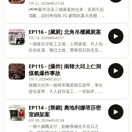
https://forms.gle/54924zaUXzquBbsg8
7月 21, 2026
00:27:34
相嘅人，又點解反而要承受壓力，被迫收
📱Instagram @mysticislandjc📱
(📢📢案件涉及三個家庭的往來，容易引起
手？就等我哋返到去1975年到1987年嘅
Telegram @mysticislandjc🌳
混亂，請到奇情島 IG 參閱此案示意圖，
韓國釜山，重溫呢一單震驚世界、被稱為
https://linktr.ee/mysticislandjc
讓你一目了然。)想像一下，喺一個深夜，
「韓國版奧斯威辛集中營」嘅釜山兄弟之
你瞓喺朋友屋企張客房床度，隔住一道薄
家福利院事件。感謝大家支持。You may
EP116 - [藏屍] 北角吊櫃藏屍案
薄嘅牆，你聽到客廳傳出啲唔正常嘅聲
support the channel with a coffee :)☕
7月 14, 2026
00:43:51
——壓低聲線嘅爭執聲、啲嘢撞嚟撞去嘅
https://buymeacoffee.com/mysticislandjc
一個後生仔收工之後，人間蒸發。冇人知
聲、仲有啲好似被人掩住口鼻嗰種呼叫
你嘅奇情故：
佢去咗邊。幾日之後，警察四日前先至搜
聲。你會點？起身出去八吓？定係扮冇聽
https://forms.gle/54924zaUXzquBbsg8
過嘅單位，竟然傳出屍臭。大家打開門，
到，拉好張被繼續瞓？如果你揀咗後者，
📱Instagram @mysticislandjc📱
臭味來自一個離地兩米二嘅吊櫃。個櫃變
瞓到天光，一打開房門，你又會點面對客
EP115 - [爆炸] 南韓大邱上仁洞
Telegram @mysticislandjc🌳
成一個密室，而佢就死喺入面。究竟成件
廳入面，可能已經變咗地獄一樣嘅情況？
煤氣爆炸事故
https://linktr.ee/mysticis
事係意外？係謀殺？定係一單永遠解唔開
就等我地返去1981年，美國加州北部一個
7月 7, 2026
00:26:21
嘅謎？就等我哋返去一九八五年嘅北角和
細到地圖都未必會標示嘅山區小鎮，重溫
韓國大邱巿一個尋常嘅星期五朝早，學生
富中心，重溫呢一單轟動全城嘅「吊櫃藏
呢單糾纏咗成四十幾年，充滿血腥同埋令
趕住返學，大人趕住返工，一切如常。但
屍案」。感謝大家支持。You may
人心寒嘅謎團——加州28號木屋四重謀殺
係有冇人諗過，腳下嘅地面隨時可以變成
support the channel with a coffee :)☕
謎案。感謝大家支持。You may support
吞噬一切嘅深淵？一條隱藏喺地底、唔應
https://buymeacoffee.com/mysticislandjc
EP114 - [禁錮] 奧地利娜塔莎密
the channel with a coffee :)☕
該出現喺嗰個位置嘅喉管，一個因為趕工
你嘅奇情故：
室綁架案
https://buymeacoffee.com/mysticislandjc
而魯莽嘅決定，再加上一連串嘅疏忽同延
https://forms.gle/54924zaUXzquBbsg8
你嘅奇情故：https://forms.gle/54924z
6月 30, 2026
00:45:54
誤，點樣可以喺二十二分鐘之內，將一個
📱Instagram @mysticislandjc📱
一個十歲嘅女仔，點解會喺光天化日之
繁忙嘅十字路口變成煉獄？就等我哋返到
Telegram @mysticislandjc🌳