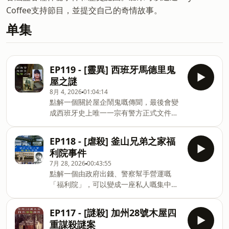
Coffee支持節目，並提交自己的奇情故事。
单集
EP119 - [靈異] 西班牙馬德里鬼
屋之謎
8月 4, 2026
01:04:14
點解一個關於屋企鬧鬼嘅傳聞，最後會變
成西班牙史上唯一一宗有警方正式文件記
錄嘅超自然事件？點解一個十七歲少女嘅
離奇死亡，會演變成一場橫跨三十幾年嘅
EP118 - [虐殺] 釜山兄弟之家福
傳媒爭議？又點解同一個家庭入面嘅人，
利院事件
對同一件事竟然會有截然不同嘅講法？就
7月 28, 2026
00:43:55
等我哋返到1991年嘅西班牙，一齊重溫呢
點解一個由政府出錢、警察幫手營運嘅
單馬德里鬼屋之謎。感謝大家支持。You
「福利院」，可以變成一座私人嘅集中
may support the channel with a
營？點解一個八歲嘅細路，只係同阿爸去
coffee :)☕
一趟市區，就會俾人捉走、從此人間蒸
https://buymeacoffee.com/mysticislandjc
EP117 - [謎殺] 加州28號木屋四
發？明明有檢察官搵到證據確鑿，點解主
你嘅奇情故：
重謀殺謎案
犯最後嘅只係坐監兩年半咁少？而揭露真