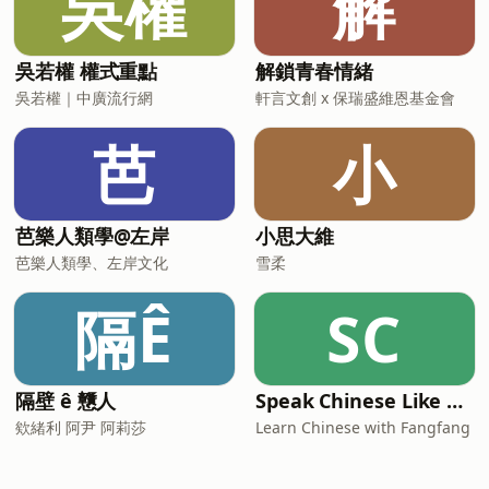
吳權
解
吳若權 權式重點
解鎖青春情緒
吳若權｜中廣流行網
軒言文創 x 保瑞盛維恩基金會
芭
小
芭樂人類學@左岸
小思大維
芭樂人類學、左岸文化
雪柔
隔Ê
SC
隔壁 ê 戇人
Speak Chinese Like A Taiwanese Local
欸緒利 阿尹 阿莉莎
Learn Chinese with Fangfang