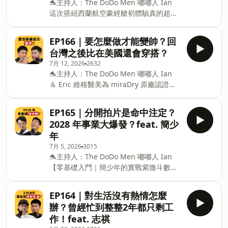
🐬主持人：The DoDo Men 嘟嘟人 Ian
效率💪 ※ 相機設定問題導致自動變焦狀
Business@thedodomen.org －－－－
這次搭紐西蘭航空豪經艙初體驗真的超讚
況，敬請見諒 本集重點： ⛺ 神！跟教練
以下為 So
✈️ 座位舒服到長途飛行也能好好休息～ 還
小練後兩人收穫滿滿！ ⛺ 平凡人跟頂尖
有好吃又有特色的餐點，整趟旅程都很享
運動員的差異是？強者思維果然不同 ⛺
EP166｜要怎麼做才能變帥？回
受欸🤩 想看看紐西蘭的美麗風景就趕快出
Eric 適合做「絕對力量」的挑戰，Ian 可
台灣之後比在美國還會穿搭？
發摟 👉 https://tinyurl.com/35utu44a
以當極限體能王？ ⛺ 破解重訓迷思！怕
7月 12, 2026
2632
本集重點： ⛺ 跟老闆出國除了紐西蘭還
太壯有道理嗎？有年齡限制嗎？ ⛺ 只做
🐬主持人：The DoDo Men 嘟嘟人 Ian
有什麼選擇？ ⛺ 北島真的很無聊？實際
深蹲還不夠！更建議做「這個」！ ⛺ 運
＆ Eric 維格醫美為 miraDry 原廠認證診
跟想像一樣嗎？ ⛺ 以為自己愛刺激，高
動前了解自己的身體能力很重要！ ⛺ 嘟
所，本次療程由原廠認證醫師 #吳易儒醫
空彈跳卻嚇瘋！ ⛺ 一輩子沒看過這麼多
嘟人的 Inbody 表現如何？接下來可以
師 進行專業評估與操作。 💧如果你也有
星星！南半球的星空太驚人！ ⛺ 生日跟
EP165｜分開拍片是命中注定？
腋下出汗、濕痕或氣味方面的困擾，可以
老闆過，獲得超完美的一天？ ⛺ 公開沒
2028 年事業大爆發？feat. 簡少
先填寫維格「腋下清新管理問卷」，進一
有拍進去的彩蛋行程！ ⛺ 11 天玩不夠！
年
步了解自己是不是適合這項療程呦 👉 專
下次想去好好發呆？ ⛺ 旅遊 YTR 初體
7月 5, 2026
3015
屬問卷：https://reurl.cc/NOaaQ6 ＊本
驗，真的是夢幻工作嗎？ The DoDo Men
🐬主持人：The DoDo Men 嘟嘟人 Ian
集內容為 Eric 個人體驗分享，實際療程感
- 嘟嘟人 YouTube｜
【零基礎入門｜簡少年的實戰紫微斗數課
受與效果因個人體質而異，療程前須經專
https://www.youtube.com/@TheDoDoMen
重製版】 學會認識自我、看清局勢、識人
業醫師評估。 #維格醫美 #miraDry清新
Instagra
避損，無論人際、感情、工作、理財或健
微波 #多汗狐臭 本集重點： ⛺ 00:34 本
EP164｜對生活沒有熱情怎麼
康，都能幫你做對重要的決定！ ✨自己幫
集開場 ⛺ 04:13 臉皮厚起來，捫心自問：
辦？曾經忙到整整2年都只剩工
自己算。找到最好的方向 ✨募資期間限時
自己帥嗎？ ⛺ 07:44 心目中的「理想帥
作！feat. 志祺
優惠低於五折！越早買折數越低 現在輸入
哥」是誰？ ⛺ 11:58 Eric 從小自卑，大