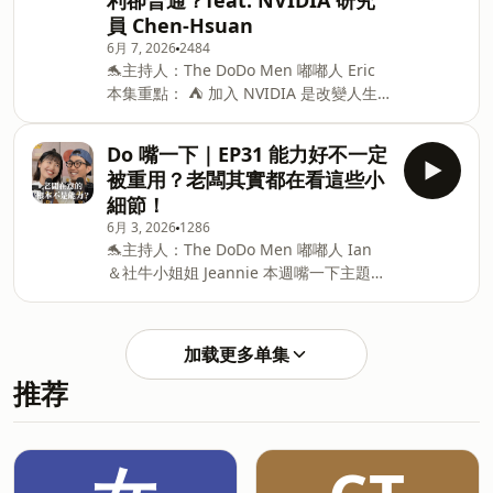
利卻普通？feat. NVIDIA 研究
用十天，體力更好，提升專注反應力 還擁
合作邀約請來信｜
員 Chen-Hsuan
有國家健康食品抗疲勞標章 📌現在購買白
Business@thedodomen.org －－－－
6月 7, 2026
2484
蘭氏鷄精，到白蘭氏Brand's官方LINE登
以下為 SoundOn 動態廣告－－－－ 旅遊
🐬主持人：The DoDo Men 嘟嘟人 Eric
錄發票，可立即獲得LINE POINTS回饋，
優
本集重點： ⛺ 加入 NVIDIA 是改變人生
等於第一瓶鷄精免費 連結：
的決定！？ ⛺ NVIDIA 真的比其他公司更
https://reurl.cc/7E1QZ1 #第一瓶鷄精_
高壓？ ⛺ 謠傳黃仁勳超嚴厲，真實情況
白蘭氏買單 #白蘭氏鷄精 #一日機智在於
Do 嘴一下｜EP31 能力好不一定
是？ ⛺ 在 NVIDIA 工作最大的成就感是
晨 #理想生活 *Benton D and Young
被重用？老闆其實都在看這些小
「即時的影響力」！ ⛺ 福利比其他公司
HA. Current Topics in Nutraceutical
細節！
差很多，只有免費咖啡？ ⛺ 已是市值最
Research. 2015;13(2):61-70 *抗疲勞：
6月 3, 2026
1286
高，依然把自己當新創公司看待？ ⛺ 矽
可加速運動後
🐬主持人：The DoDo Men 嘟嘟人 Ian
谷裁員潮人心惶惶，同事互捅超 drama？
＆社牛小姐姐 Jeannie 本週嘴一下主題：
⛺ 人人想要加入 AI 產業，要有哪些準
職場細節 💋 當老闆 6 年總是會被這個
備？ The DoDo Men - 嘟嘟人 YouTube
「舉動」驚艷！ 💋 遇到問題不只要回
｜
報，還要多做這件事？ 💋 蘋果每週會議
https://www.youtube.com/@TheDoDoMen
加载更多单集
超浪費時間，都是主管沒安全感的關係？
Instagram｜
推荐
💋 能力之外，犯錯能主動扛起才是讓人欽
https://instagram.com/thedodomen
佩的「人格」 💋 Jeannie 出包，差點以為
Facebook｜
要離開公司？ 💋 除了「能力」，老闆真
https://www.facebook.com/TheDoDoMen
的更看重「人格」？ 🏃The DoDo Men -
本節目由【聲歷其境
嘟嘟人 YouTube｜