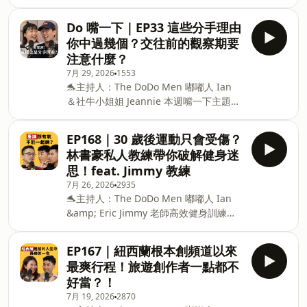
波好幾折！ ⛺ 遇到暴雨連發的台北，
https://www.youtube.com/@TheDoDoMen
Victor 完全沒被影響？ ⛺ 亂跟路人講
Instagram｜
Do 嘴一下｜EP33 這些分手理由
「ＯＯＯ」，爆笑又尷尬 ⛺ Victor 在台
https://instagram.com/thedodomen
你中過幾個？交往前的觀察期要
灣的文化衝擊是？ ⛺ 台灣人跟巴西人其
Facebook｜
注意什麼？
實有相同處？ ⛺ Victor 下次什麼時候
https://www.facebook.com/TheDoDoMen
7月 29, 2026
1553
來！ ⛺ 巴西路人跟退役台灣國手踢國
本節目由【聲歷其境】團隊製作播出 合作
🐬主持人：The DoDo Men 嘟嘟人 Ian
球，球技超強！ The DoDo Men - 嘟嘟人
邀約請來信｜
＆社牛小姐姐 Jeannie 本週嘴一下主題：
YouTube｜
Business@thedodomen.org
分手理由 💋 吃飯發出聲音可以是分手理
https://www.youtube.com/@TheDoDoMen
由嗎？ 💋 Ian 哥開示：交往前的觀察期請
Instagram｜
EP168｜30 歲後運動只會受傷？
這樣做！ 💋 飲食習慣不合其實很嚴
https://instagram.com/thedodomen
林書豪私人教練帶你破解健身迷
重！？ 💋 工作&gt;愛情，總讓感情卡
Facebook｜
思！feat. Jimmy 教練
關？ 💋 頻道草創期 Ian 的未來只有 Eric
https://www.facebook.com/TheDoDoMen
7月 26, 2026
2935
但沒有女友？ 🏃The DoDo Men - 嘟嘟人
本節目由【聲歷其境】團隊製作播出 合作
🐬主持人：The DoDo Men 嘟嘟人 Ian
YouTube｜
邀約請來信｜ Business@thedodom
&amp; Eric Jimmy 老師高效健身訓練系
https://www.youtube.com/@TheDoDoMen
統｜用一樣的時間練出翻倍成果 👉 結帳
Instagram｜
輸入「dopod350」再折350元 🔎 課程介
https://instagram.com/thedodomen
EP167｜紐西蘭根本創頻道以來
紹：hi.sat.cool/Nj7Zd 一套獨立於教練的
Facebook｜
最爽行程！旅遊創作者一點都不
身體進步系統！ 14年實戰訓練經驗，頂尖
https://www.facebook.com/TheDoDoMen
好當？！
運動員也受用的動力鏈訓練邏輯 精準發力
本節目由【聲歷其境】團隊製作播出 📩
7月 19, 2026
2870
肌動學底層訓練，同樣時間練出更高訓練
合作邀約請來信｜