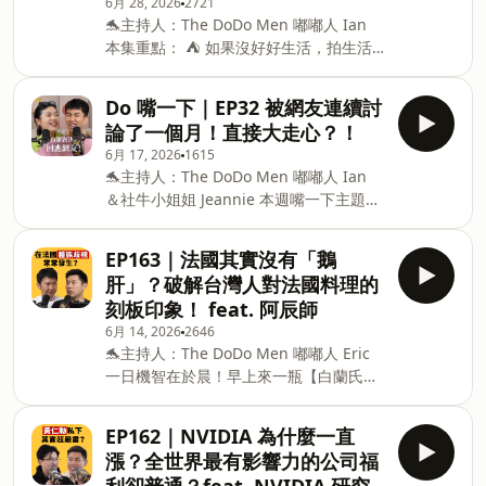
6月 28, 2026
2721
我們的專屬折扣碼再折$350呦 👉折扣
學後在 Party 上找到自信！ ⛺ 15:15「交
🐬主持人：The DoDo Men 嘟嘟人 Ian
碼：dodomen350（限2026/7/26前使
女友會讓我分心，我只想拉高自己價
本集重點： ⛺ 如果沒好好生活，拍生活
用） 👉折扣碼兌換：
頻道超痛苦？ ⛺ 當「讀稿機」其實更輕
https://ttx.tw/HlzmL #簡少年的實戰紫微
鬆嗎？ ⛺ 忙著工作甚至有兩年自己的生
斗數課重製版 #活在更好的未來 #風險控
Do 嘴一下｜EP32 被網友連續討
活是空白？ ⛺ 拍生活影片像是上學，在
管指南 #零基礎入門 本集重點： ⛺ 看嘟
論了一個月！直接大走心？！
必修中找興趣 ⛺ 旅遊 YTR 其實很難好好
嘟人命盤好像在看夫妻命盤？分開拍片有
6月 17, 2026
1615
「體驗旅遊」？ ⛺ 下一個練習目標是？
預兆？ ⛺ 為什麼年輕人這麼愛算命？ ⛺
🐬主持人：The DoDo Men 嘟嘟人 Ian
⛺ 想給對生活失去熱情的人什麼建議？
小時候生病要先念佛！？ ⛺ 買東西前算
＆社牛小姐姐 Jeannie 本週嘴一下主題：
⛺ Ian 沒看過漫畫！？志祺會推薦什麼 ？
紫微斗數竟然可以省錢 ⛺ 最多人算命問
回應網友 💋 Jeannie 在團隊的真實角色
The DoDo Men - 嘟嘟人 YouTube｜
的竟然是網路交友？ ⛺ Ian 命帶「逢凶化
是？ 💋 引起網友留言原因？ 💋 一連被罵
https://www.youtube.com/@TheDoDoMen
EP163｜法國其實沒有「鵝
吉」，天生適合跳脫
一個月，心情還好嗎？ 💋 Ian 作為老闆的
Instagram｜
肝」？破解台灣人對法國料理的
反思是？ 💋 拍片的初衷 💋 經歷酸民攻擊
https://instagram.com/thedodomen
刻板印象！ feat. 阿辰師
後的自我成長？ The DoDo Men - 嘟嘟人
Facebook｜
6月 14, 2026
2646
YouTube｜
https://www.facebook.com/TheDoDoMen
🐬主持人：The DoDo Men 嘟嘟人 Eric
https://www.youtube.com/@TheDoDoMen
本節目由【 聲歷其境】團隊製作播出 合
一日機智在於晨！早上來一瓶【白蘭氏鷄
Instagram｜
作邀約請來
精】，可以幫助專注思緒更靈活，工作更
https://instagram.com/thedodomen
有效率，準時下班實現理想生活 小小一瓶
Facebook｜
EP162｜NVIDIA 為什麼一直
68毫升含5.4公克優質好吸收蛋白質！ 獨
https://www.facebook.com/TheDoDoMen
漲？全世界最有影響力的公司福
家技術萃取肌肽Proplus+，臨床實證，飲
本節目由【聲歷其境】團隊製作播出 📩