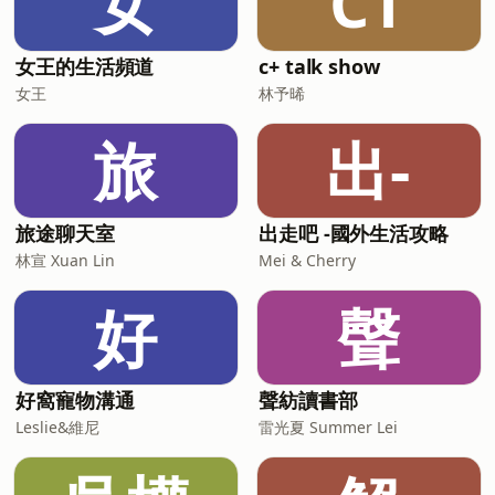
女
CT
https://www.youtube.com/@TheDoDoMen
Instagram｜
https://instagram.com/thedodomen
女王的生活頻道
c+ talk show
Facebook｜
女王
林予晞
https://www.facebook.com/TheDoDoMen
本節目由【聲歷其境】團隊製作播出 📩
旅
出-
合作邀約請來信｜
旅途聊天室
出走吧 -國外生活攻略
林宣 Xuan Lin
Mei & Cherry
好
聲
好窩寵物溝通
聲紡讀書部
Leslie&維尼
雷光夏 Summer Lei