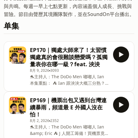
與共鳴。每週一早上七點更新，內容涵蓋個人成長、挑戰與
冒險。節目由聲歷其境團隊製作，並在SoundOn平台播出。
单集
EP170｜獨處大師來了！太習慣
獨處真的會很難談戀愛嗎？孤獨
量表你在哪一級？feat. 泱泱
8月 9, 2026
3093
🐬主持人：The DoDo Men 嘟嘟人 Ian
本集重點： ⛺ Ian 跟泱泱大概三分熟？
⛺ 疫情期間不能出門泱泱超快樂 ⛺ 孤獨
指數大賽，誰獲勝？ ⛺ 這麼獨立是來自
EP169｜機票出包又遇到台灣連
「被保護太多」？ ⛺ 公開過去分手理
續暴雨，頻道最 E 外國人沒在
由！沒有自己空間是大問題？ ⛺ 心力有
怕！
限，工作戀愛只能二擇一？ ⛺ 超級慢
8月 2, 2026
2352
熟，「好朋友條件」有哪些？ ⛺ 大師開
🐬主持人：The DoDo Men 嘟嘟人 Ian
示！獨處可以怎麼練習？ The DoDo Men
&amp; Eric ⛺ J 人開工籌備！買機票竟一
- 嘟嘟人 YouTube｜