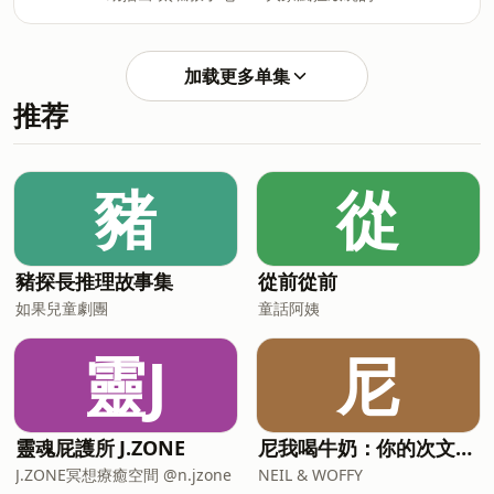
全館瞬暢凍最優惠組合，再享95折優惠！
麻堅果奶補貨了！ 單這款一週就賣超過5
註冊官網會員再領$200優惠券：
萬包全系列賣超過15萬包，整整缺貨一個
https://hanfang.tw/Ab5FZ 【本集重
月，終於不用再等了😂😂 機能型蛋白領
點】 老葉之謎 梁朝偉代表作 高雄愛吃鴨
加载更多单集
導品WORTH沃爾司，讓蛋白飲變得更好
肉？ 只想報復的千層麵 體育老師瘋馳愛
推荐
喝、營養更全面，7種超人氣口味樣樣都
腳皮開箱新車 我要看你大便 行走泡泡人
是主打，每款都好喝！Benefit Body 輕植
獨立樂團主唱的黑歷史 -- 📫 商業合作請
蛋白，一杯補進 20G優質蛋白，搭配超級
寄信至 firca568@65535studio.com ✨
食物配方與維他命C，養出好氣色，讓健
豬
從
追蹤新資料夾的IG
康與美麗一次擁有。 多種超人氣口味：芝
https://www.instagram.com/newfold
麻、黑金、桂花鐵觀音、抹茶拿鐵 全都到
貨了 下單3天內可出貨👉 lihi.cc/r9rLv 新
資料夾專粉絲輸入屬折扣碼：froggy 享官
豬探長推理故事集
從前從前
網前台全產品無門檻85折 為什麼蛋白飲這
如果兒童劇團
童話阿姨
麼多還是選擇沃爾司： 🌱 分離豌豆蛋白
清爽無豆腥味化學味 🌱 超級食物配方多
靈J
尼
種維生素礦物質，營養補給更到位 🌱 維
他命C養顏幫助促進膠原蛋白生成
靈魂屁護所 J.ZONE
尼我喝牛奶：你的次文化指南
J.ZONE冥想療癒空間 @n.jzone
NEIL & WOFFY