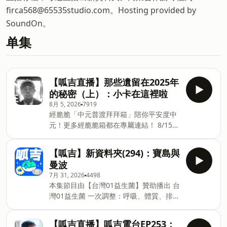
firca568@65535studio.com。Hosting provided by
SoundOn。
单集
【呱吉直播】那些遺留在2025年
的秘密（上）：小卡在這裡啦
8月 5, 2026
7919
經脆脆「中元普渡拜拜箱」陪你平安度中
元！更多經脆脆箱都在專屬連結！ 8/15
前，經脆脆全系列商品滿$399，輸入優惠
碼【Froggy2026】可折抵$30！ 📌專屬
【呱吉】新資料夾(294)：寶島與
連結：https://reurl.cc/bezpbl 好兄弟都
曼波
會說讚！「中元普渡拜拜箱」內容物包
7月 31, 2026
4498
含：雞皮餅乾、甜不辣脆片、米血脆片、
本集節目由【台灣01益生菌】贊助播出 台
洋蔥脆片、麻辣老油條、蒜片，玉米粒，
灣01益生菌 一次調整：呼吸、體質、排便
人氣口味一次擁有！ 台灣雞皮餅乾領導品
三大問題 ✔️100% 無添加、無過敏原的純
牌「經脆脆」，將鹹酥雞攤的必點菜單炸
粹益生菌 ✔️一次調整 3 大問題：呼吸、體
雞皮、甜不辣、炸米血、玉米，搖身變成
【呱吉直播】呱吉電台EP253：