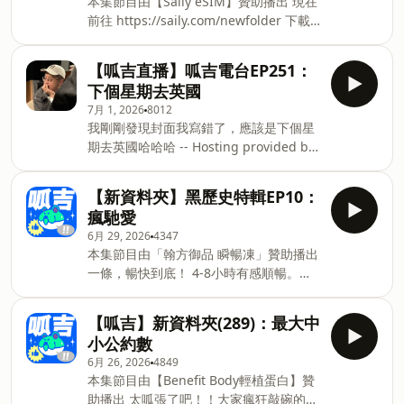
本集節目由【Saily eSIM】贊助播出 現在
管理，要把睡眠算進去，睡不好，隔天不
用租；小工具，用買。 依照使用需求，選
前往 https://saily.com/newfolder 下載
只是精神差，頭皮容易油，臉色容易暗，
擇最適合的方式，也是 MXM 希望傳遞的
Saily APP 並在結帳時使用優惠代碼
身體也比 較悶，早上醒來，像還沒休息
工具觀念。 🎁 《新資料夾》觀眾專屬優
[newfolder] 立即享有專屬 eSIM 方案 85
夠，就又被生活推著往前走。很多人的睡
【呱吉直播】呱吉電台EP251：
惠 🔧 全館工具商品 8 折(優惠
折優惠! 溫馨提醒：手機是否支援 eSIM
不好，常常從枕頭開始，太悶、太高、太
下個星期去英國
碼:newfolder) ⚡ 電動工具租賃「首租運
需依「具體機型／地區版本」判斷，想購
低、支撐不對，半夜翻來翻去，人明明躺
費現折 NT$100」(優惠碼:
7月 1, 2026
8012
買 Saily 的觀眾，可以至官網查看支援裝
在床上，脖子還在用力，腦袋也沒有真正
我剛剛發現封面我寫錯了，應該是下個星
置型號 #SailyeSIM 【本集重點】 Oi Oi
安靜。 zZSLEEPER -2°C 涼感忘憂枕，兼
期去英國哈哈哈 -- Hosting provided by
Oi 看來你不會餓 手指可以治打嗝 國際音
顧支撐、柔軟和透氣，三種高度，適合仰
SoundOn
樂大師 泳池污染事件 追星人的能耐 肯亞
睡、側睡和不同體型，讓脖子找到穩定舒
的縮陽危機 邀爸媽去畢業典禮 -- 📫 商業
【新資料夾】黑歷史特輯EP10：
服的支撐角度，枕套使用 100% Wincool
合作請寄信至
瘋馳愛
涼感紗，加上涼感親水棉聚氨酯枕芯，實
firca568@65535studio.com ✨ 追蹤新資
測瞬間降溫 2 度，頭跟脖子涼下來，夏天
6月 29, 2026
4347
料夾的IG
本集節目由「翰方御品 瞬暢凍」贊助播出
https://www.instagram.com/newfolderla/
一條，暢快到底！ 4-8小時有感順暢。
✍️ 投稿請點 https://linktr.ee/ne
「漢方康普瞬暢凍」由中醫師團隊研發，
專利康普茶及專利植萃成分可以促進消
【呱吉】新資料夾(289)：最大中
化、阻斷油膩，搭配中醫師嚴選7大漢
小公約數
方，幫助排便順暢、促進新陳代謝。 專
6月 26, 2026
4849
業、安心、有效！ 點擊資訊欄位連結，享
本集節目由【Benefit Body輕植蛋白】贊
全館999免運，輸入折扣碼「froggy」，
助播出 太呱張了吧！！大家瘋狂敲碗的芝