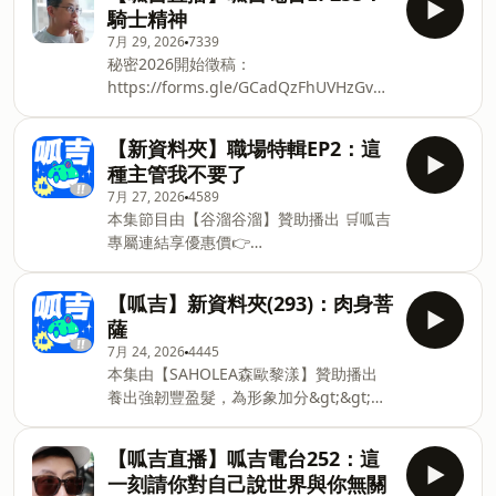
質、排便 ✔️實驗證實，能應用於空氣中
涮嘴零食，在家也能輕鬆享受夜市小吃的
騎士精神
PM 2.5，達到一定的守護作用 ✔️台灣新創
經典滋味，不論是追劇、看電影或作為下
7月 29, 2026
7339
菌株–TW01，榮獲雙殊榮「國家新創獎」
酒零食都適合！ -- Hosting provided by
秘密2026開始徵稿：
及「國家新創精進獎」 ✔️勇奪 39 項國際
SoundOn
https://forms.gle/GCadQzFhUVHzGvDY9
發明金牌與特別獎 ✔️業界安心指標No.1
然後今年第一個團購也開了啦： 7/23－
先驗後出：831 項檢驗通過才出貨 「台灣
7/29 大研生醫限時開團： 這次團購下殺
01益生菌，台灣人的益生菌」 即日起至
【新資料夾】職場特輯EP2：️這
最低三折起，還有向廠商爭取到獨家贈
2026/8/31 止 使用呱吉專屬優惠碼
種主管我不要了
品，滿額再享官網優惠！ 🟠視易適葉黃素
【froggy01】可享滿 2500 折 150元 專屬
7月 27, 2026
4589
×2＋贈葉黃素便利包×1 團購價 NT$1,650
連結瞭解更多： https://tw01.co/呱吉專
本集節目由【谷溜谷溜】贊助播出 🛒呱吉
🌙好睡眠芝麻素×4＋贈黑瑪卡飲便利包×3
屬優惠 【本集重點】 父親節跑到沒半個
專屬連結享優惠價👉
團購價 NT$3,499 即日起至7/29，趁現在
看電影不是一個人的事 諾蘭詛咒 腿毛騷
https://guliuguliu.tw/FUYNs 下單還加
團購！ 新加入會員即可獲得購物金300
擾 米其林餐廳的螞蟻雪酪 虎鯨你很
碼抽中秋禮盒送給呱采聽眾！ ※ 名額以網
元，下單即可使用以及贈送葉黃素便利包
【呱吉】新資料夾(293)：肉身菩
頁活動為準 月圓人團圓，最珍貴的心意，
開團期間還可以疊加大研生醫官網的滿額
薩
把健康化成一份溫柔的祝福，送給最在乎
優惠，贈品數量有限，大家記得把握時間
7月 24, 2026
4445
的家人 限定款中秋節6入禮盒開售中.ᐟ.ᐟ強
下單。 補充完一起成為～超級呱吉💪🏻🐸
本集由【SAHOLEA森歐黎漾】贊助播出
烈建議提早下單，超級搶手售完不補～ 也
🔗團購連結：
養出強韌豐盈髮，為形象加分&gt;&gt;
不需擔心物流出貨塞車，提早收到最安
https://www.daikenshop.com/advKOL/fro…
https://mwf.one/6wmet 👨‍🏫近年形象
心。 ✓常溫保存18個月，無添加防腐劑、
#大研生醫合作 #大研生醫 #視易適葉黃
管理真的越來越重要 但是髮根無力、頭頂
化學劑及增稠劑 ✓代寫專屬賀卡、可代黏
【呱吉直播】呱吉電台252：這
素 #好睡眠芝麻素 #保健品 #
扁塌，就算好好打扮，看起來一樣好沒精
貼卡片 ✓數十種組合可供挑選 ✓代寄服務
一刻請你對自己說世界與你無關
神？ 👉是時候出動 #咖啡因健髮系列 升