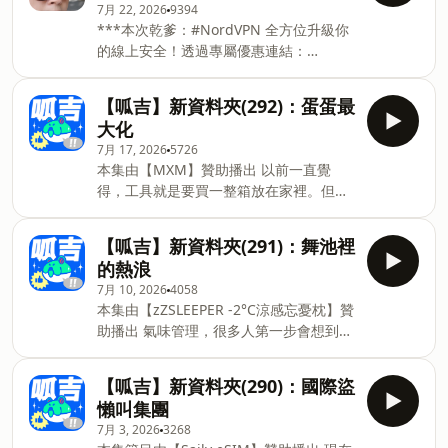
支援多點配送 ✓禮盒款式有9入與6入限定
7月 22, 2026
9394
級豐盈感 全系列蘊含德國健髮咖啡因，提
中秋款禮盒 首推三種組合～ ✨【井裡月六
***本次乾爹：#NordVPN 全方位升級你
高頭皮防護力 #咖啡因豐盈健髮洗髮精 中
入銀耳禮盒】✨ ✓熱銷冠軍第一名 ✓濃稠
的線上安全！透過專屬優惠連結：
乾性頭皮適用 #咖啡因控油健髮洗髮精 油
滑順Q彈，大塊銀耳保有最佳口感 ✓咀嚼
http://nordvpn.com/newfolder 在結帳
性頭皮適用 ☑️任何頭皮膚質都有專屬咖啡
好吞嚥不卡喉，無牙口族群、長輩好食用
時輸入優惠碼：[newfolder]，額外贈送 4
因，還有涼感款喔！ ☑️溫和洗淨，強健髮
【呱吉】新資料夾(292)：蛋蛋最
✨【珍愛元氣滿滿六入限定禮盒】✨ ✓經
個月使用時間； 30天退款保證，讓您安心
根，強韌髮絲 #咖啡因豐盈胜肽養髮液 ☑️
大化
典6種口味混合搭配，最受回購鐵粉熱愛 !
無憂！ /#NordVPN -- Hosting provided
活絡舒緩敏弱頭皮，養出豐盈秀髮 髮根不
✓送禮
7月 17, 2026
5726
by SoundOn
再扁塌無力，立即蓬鬆有型！ 呱吉粉絲限
本集由【MXM】贊助播出 以前一直覺
定 🎧新資料夾聽眾專屬 限時優惠只到
得，工具就是要買一整箱放在家裡。但真
2026/8/24！ 🔥咖啡因系列限定優惠，錯
正開始自己組家具、鎖螢幕支架、修腳踏
過等明年！獨家組合最高現折$169 🔥大
車之後才發現，真正常用的，其實就那幾
【呱吉】新資料夾(291)：舞池裡
家喜歡的淨化液、洗髮精、養髮液還有
樣。 MXM 的 17 件迷你二分棘輪套筒
的熱浪
1000ml限定組合喔
組，掌心大小，平常放在抽屜或背包就
7月 10, 2026
4058
好，像 IKEA 家具、辦公椅、螢幕支架等
本集由【zZSLEEPER -2°C涼感忘憂枕】贊
日常組裝與修繕，大多都能應付。 MXM
助播出 氣味管理，很多人第一步會想到香
也提出另一種工具使用方式: 小工具，買
水，香水很好，只是人身上的味道，有時
一組放在身邊；大工具，需要時再租。 像
候來自更深的地方。 熬夜、壓力、頭皮出
砂紙機、震動電鑽、鏈鋸等一年可能只會
【呱吉】新資料夾(290)：國際盜
油、衣服悶了一整天，身體會慢慢浮出很
用幾次的大型工具，需要時租借、用完歸
懶叫集團
難形容的疲憊感，沒有到臭，卻像是 日子
還，不必為了偶爾一次使用而購買，也減
7月 3, 2026
3268
過得太滿，整個人一直低電量運轉。 氣味
少長期占用居家收納空間。 🔧 大工具，