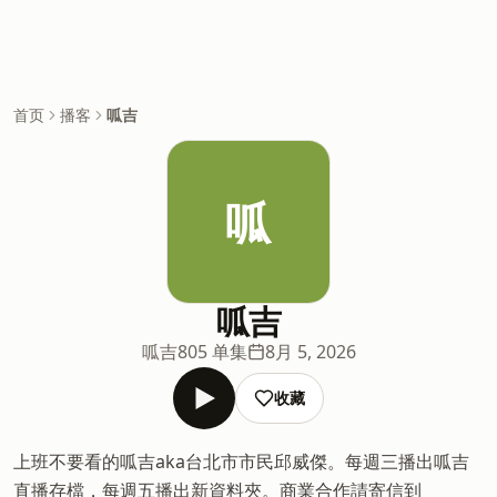
首页
播客
呱吉
呱
呱吉
呱吉
805 单集
8月 5, 2026
收藏
上班不要看的呱吉aka台北市市民邱威傑。每週三播出呱吉
直播存檔，每週五播出新資料夾。商業合作請寄信到