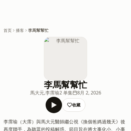
首页
播客
李馬幫幫忙
李馬幫幫忙
馬大元,李霈瑜
2 单集
8月 2, 2026
收藏
李霈瑜（大霈）與馬大元醫師繼公視《換個爸媽過幾天》後
再度聯手，為聽眾的投稿解惑。節目旨在將大事化小、小事