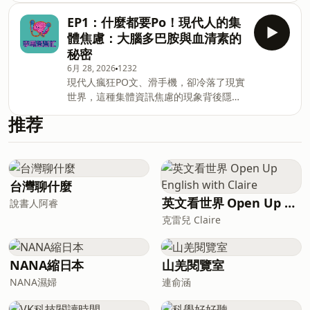
精神病房、被病患圍繞的「活屍」震撼教
EP1：什麼都要Po！現代人的集
育，到後來經歷高壓的專科醫師口試，馬
體焦慮：大腦多巴胺與血清素的
醫師將帶大家揭開精神科的的神祕面紗。
秘密
馬醫師也將感性分享，這份被形容為「每
6月 28, 2026
1232
天聽故事」的工作，如何豐富了他的人生
現代人瘋狂PO文、滑手機，卻冷落了現實
深度，並轉化為實用的心理學。 --
世界，這種集體資訊焦慮的現象背後隱藏
Hosting provided by SoundOn
著什麼？本集大霈與馬大元醫師將從生
推荐
理、心理出發，輕鬆探討大腦多巴胺與血
清素的秘密，帶你找回對現實生活的覺察
力。 -- Hosting provided by SoundOn
台灣聊什麼
英文看世界 Open Up English with Claire
說書人阿睿
克雷兒 Claire
NANA縮日本
山羌閱覽室
NANA濕婦
連俞涵