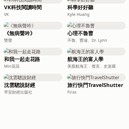
VK科技閱讀時間
科學好好聽
VK
Kyle Huang
《無病聲吟》
心理不魯曹
雙聲
不魯、曹璿、Dr. Lynn
和我一起走花路
航海王的富人學
Min花花
美股航海王．傑克．史派羅
沈雲驄說財經
旅行快門TravelShutter
早安財經出版社
Firas