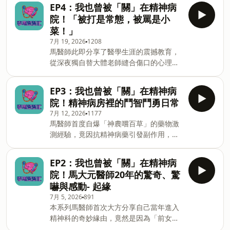
氣場強大的「大哥」人格，其眼神與生理
EP4：我也曾被「關」在精神病
轉變連演員都無法偽裝，最後從醫學與靈
院！「被打是常態，被罵是小
異的交織中，帶領我們理解並接受靈魂深
菜！」
處的生命苦難與感動。 -- Hosting
7月 19, 2026
1208
provided by SoundOn
馬醫師此即分享了醫學生涯的震撼教育，
從深夜獨自替大體老師縫合傷口的心理衝
擊、封閉式病房內病患為爭奪香菸，面對
曾被揍斷眼鏡的精神科日常、利用強力磁
EP3：我也曾被「關」在精神病
鐵、鋁箔包插座導電「鑽木取火」並策劃
院！精神病房裡的鬥智鬥勇日常
集體暴動的荒謬日常。大霈與馬醫師感性
7月 12, 2026
1177
呼籲，大眾應放下對精神疾病的成見，理
馬醫師首度自爆「神農嚐百草」的藥物激
解他們只是大腦生病，需要更多專業協助
測經驗，竟因抗精神病藥引發副作用，讓
與關懷。 -- Hosting provided by
他在心儀對象面前瘋狂翻白眼？此外，節
SoundOn
目更深度剖析為了逃兵、詐保的「裝
EP2：我也曾被「關」在精神病
病」，與潛意識渴望被愛、甚至甘願挨刀
院！馬大元醫師20年的驚奇、驚
的「佯病」有何不同？精神科醫師化身福
嚇與感動- 起緣
爾摩斯，馬醫師被關的日子，持續放送！
7月 5, 2026
891
-- Hosting provided by SoundOn
本系列馬醫師首次大方分享自己當年進入
精神科的奇妙緣由，竟然是因為「前女
友」和「想吹冷氣」？ 從實習時初次踏入