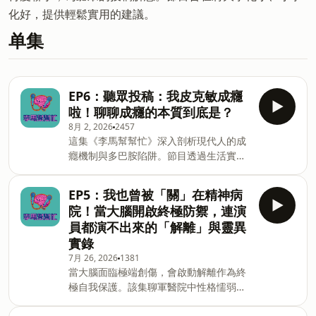
化好，提供輕鬆實用的建議。
单集
EP6：聽眾投稿：我皮克敏成癮
啦！聊聊成癮的本質到底是？
8月 2, 2026
2457
這集《李馬幫幫忙》深入剖析現代人的成
癮機制與多巴胺陷阱。節目透過生活實例
與專業觀點，探討低門檻娛樂（如短影
音、遊戲）如何麻痺焦慮，並帶領聽眾進
EP5：我也曾被「關」在精神病
行覺察與微小停頓，學習勇敢面對內心空
院！當大腦開啟終極防禦，連演
虛，重新在真實生活中找回深層的成就感
員都演不出來的「解離」與靈異
與幸福。 -- Hosting provided by
實錄
SoundOn
7月 26, 2026
1381
當大腦面臨極端創傷，會啟動解離作為終
極自我保護。該集聊軍醫院中性格懦弱的
男兵，體內竟同時存在弱小的「小咪」與