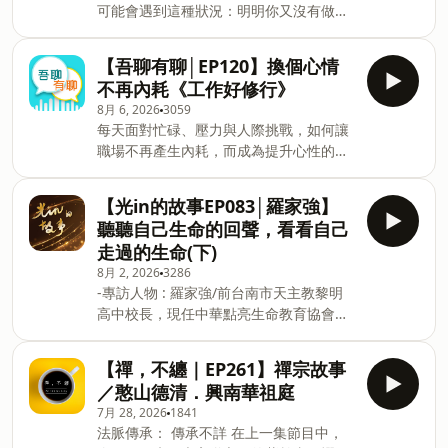
可能會遇到這種狀況：明明你又沒有做什
他不舒服的事，你可以安慰他，但自己的
麼，但某某人會臭著一張臉對你；或者是
心中不要因此而產生煩惱。我們要常常提
跟你說話的態度極差。這時候，你會怎麼
醒自己，別人會發生問題，一定是有原因
【吾聊有聊│EP120】換個心情
做？ 面對這種狀況，聖嚴法師在這一集節
的，不要因為對方表面的情緒反應，而讓
不再內耗《工作好修行》
目裡，提到「不要因此對他產生厭惡的
自己產生煩惱。 聲音／高郁華 ※《聖嚴法
8月 6, 2026
3059
心，對方之所以會有這種狀況，一定是有
師自在語》講台語嘛吔通哦！歡迎同步收
每天面對忙碌、壓力與人際挑戰，如何讓
原因的，要主動給予關懷，找時間和他談
聽台語版 https://sndn.link/DDM/ltvjr6
職場不再產生內耗，而成為提升心性的修
心。」如果不是你的問題，而是他遇到其
※ 《聖嚴法師自在語》單元國語
行道場？一起從《工作好修行》找到答
他不舒服的事，你可以安慰他，但自己的
版 https://www.ddm.org.tw/xmnews?
案。 《工作好修行》的出版背景，聖嚴法
心中不要因此而產生煩惱。我們要常常提
【光in的故事EP083│羅家強】
xsmsid=0L207419114119814182&
師以深入淺出的佛法回應現代人的職場課
醒自己，別人會發生問題，一定是有原因
聽聽自己生命的回聲，看看自己
題。 當工作不只是為了薪水，而是服務、
的，不要因為對方表面的情緒反應，而讓
走過的生命(下)
成長與還願，心境也將隨之轉變。 職場不
自己產生煩惱。 聲音／陳品文 ※《聖嚴法
8月 2, 2026
3286
是戰場，而是練心的道場，藉由人際互
師自在語》聽嘸台語也沒關係！歡迎同步
-專訪人物 : 羅家強/前台南市天主教黎明
動、衝突與挫折，看見自己的習氣，學會
收聽國語版
高中校長，現任中華點亮生命教育協會理
專注、放鬆與覺察。 換個心境，工作也能
https://sndn.link/DDM/xxLGHV ※ 《聖
事。 -主 持 人 :辜琮瑜/法鼓文理學院生命
帶來幸福感。透過佛法知見與禪修方法，
嚴法師自在語》單元台語
教育碩士學位學程副教授、推廣教育中心
讓每一次工作，都成為成長與安定內心的
【禪，不纏｜EP261】禪宗故事
版 https://www.ddm.org.tw/xmnews?
主任 人生有時候很奇妙。你以為自己會
契機。 主持人：蔡旻霓(咪咪) 受訪人：
xsmsid=0L207419114119814182&a
／憨山德清．興南華祖庭
走向一條路，命運卻輕輕轉了一個彎，把
果賢法師 更多法鼓山播客節目--
7月 28, 2026
1841
你帶到另一個地方。而多年以後，你才明
https://www.ddm.org.tw/xmnews?
法脈傳承： 傳承不詳 在上一集節目中，
白，那裡，才是真正屬於自己的位置。
xsmsid=0L207419114119814182 法鼓