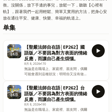
衡。沒關係，放下手邊的事兒，放鬆一下，聽聽【心裡有
軌】，跟著我們一起用輕鬆、簡單又實用的方法，把身心安
放在通往平安、健康、快樂、幸福的軌道上。
单集
【聖嚴法師自在語│EP262】國
語版／不要因為對方表面的情緒
反應，而讓自己產生煩惱。
8月 8, 2026
170
無論是在職場上、家庭裡、親友間，偶爾
可能會遇到這種狀況：明明你又沒有做什
麼，但某某人會臭著一張臉對你；或者是
跟你說話的態度極差。這時候，你會怎麼
【聖嚴法師自在語│EP262】台
做？ 面對這種狀況，聖嚴法師在這一集節
語版／不要因為對方表面的情緒
目裡，提到「不要因此對他產生厭惡的
反應，而讓自己產生煩惱。
心，對方之所以會有這種狀況，一定是有
8月 8, 2026
190
原因的，要主動給予關懷，找時間和他談
無論是在職場上、家庭裡、親友間，偶爾
心。」如果不是你的問題，而是他遇到其