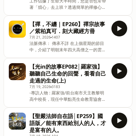
工作佔據了生命大半時間，您是否也常帶
何人，都不必害怕，不要擔心，心存感謝
收聽國語版
著「煩心」去上班？透過簡單的禪修心
對方，就能面帶微笑。我們應該要心中常
https://sndn.link/DDM/UU1kPv ※ 《聖
法，將職場煩心轉化為安定的禪心。 1.環
常保持沒有需要煩惱的事，也就是頭腦裡
嚴法師自在語》單元台語版
境是鏡子，心才是老師。溝通不是只有跟
沒有憂鬱、不滿意的事，因為世界上「不
【禪，不纏｜EP260】禪宗故事
https://www.ddm.org.tw/xmnews?
他人溝通，先和自己溝通，擺平自己、接
如意事十常八九」，既然已經知道，可能
xsmsid=0L207419114119814182
／紫柏真可．刻大藏經方冊
受因緣。 2.起煩惱源於「我執」與「對
會有八、九成不如意的事出現，那還有什
7月 21, 2026
1407
立」，問問自己到底在執著些什麼呢？ 3.
麼不如意的呢？ 聲音／高郁華 ※《聖嚴法
法脈傳承： 傳承不詳 在上個星期的節目
學習聖嚴師父「活在當下」的轉換力，不
師自在語》講台語嘛吔通哦！歡迎同步收
中，介紹了明朝末年四大高僧之一的雲棲
懊悔過去、不擔憂未來。 主持人：蔡旻
聽台語版
袾宏禪師。雲棲袾宏禪師所倡導的「參究
霓(咪咪) 受訪人：果賢法師 更多法鼓山
https://sndn.link/DDM/jdKXrO ※ 《聖
念佛」影響了近代中國數百年來的佛教，
播客節目--
【光in的故事EP082│羅家強】
嚴法師自在語》單元國語
而他對於戒律、華嚴思想和戒殺、放生的
https://www.ddm.org.tw/xmnews?
聽聽自己生命的回聲，看看自己
版 https://www.ddm.org.tw/xmnews?
推動也是不遺餘力。尤其是他和當代士人
xsmsid=0L207419114119814182 法鼓
xsmsid=0L207419114119814182&a
走過的生命(上)
的互動、對他們的指導教化，更是影響了
山全球資訊網—「聯絡我們」
7月 19, 2026
3183
明末以至清末民初的居士學佛。 這一集，
https://www.ddm.org.tw/xccontactus?
-專訪人物 : 羅家強/前台南市天主教黎明
要接著介紹的是明末四大師的另一位重要
xsmsid=0K332358386251547168 --
高中校長，現任中華點亮生命教育協會理
禪師，紫柏真可禪師。紫柏真可禪師，又
Hosting provided by SoundOn
事。 -主 持 人 :辜琮瑜/法鼓文理學院生命
有人稱他做達觀真可禪師，這其實指的都
教育碩士學位學程副教授、推廣教育中心
是同一個人…… ※ 主持人：常正法師、演
【聖嚴法師自在語│EP259】國
主任 人生有時候很奇妙。你以為自己會
行法師 ※ 節目內容： ● 句曲沉氏子。性
語版／能有東西給別人的人，才
走向一條路，命運卻輕輕轉了一個彎，把
雄猛，忼慷激烈。弱不好弄，不喜見婦
是富有的人。
你帶到另一個地方。而多年以後，你才明
人。 ● 年十七，禮虎丘明覺法師披剃。