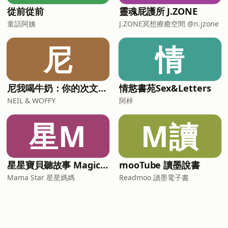
從前從前
靈魂屁護所 J.ZONE
童話阿姨
J.ZONE冥想療癒空間 @n.jzone
尼
情
尼我喝牛奶：你的次文化指南
情慾書苑Sex&Letters
NEIL & WOFFY
阿梓
星M
M讀
星星寶貝聽故事 Magic Chinese Stories for Kids
mooTube 讀墨說書
Mama Star 星星媽媽
Readmoo 讀墨電子書