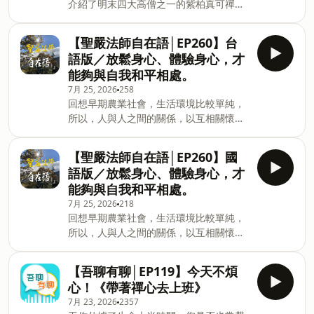
介紹了明末四大高僧之一的紫柏真可禪
前天主教黎明中學校長羅家強，分享他三
山全球資訊網—「聯絡我們」
師。提到了紫柏真可禪師一生為佛教奉獻
十五年的教育人生。從原本投入高科技研
https://www.ddm.org.tw/xccontactus?
良多，不但力主刻印大藏經方冊，讓大藏
究，到因緣際會走進校園；從一位老師，
【聖嚴法師自在語│EP260】台
xsmsid=0K332
經能夠廣為流傳，也為修復多處已荒廢，
到一位校長，再到退休後依然陪伴生命的
語版／放鬆身心、體驗身心，才
或被人侵佔的寺院而奔走。他為中國佛教
教育工作者。他始終相信，教育真正留下
能夠與自我和平相處。
的傳承延續費盡心力，卻在晚年飽受誣陷
來的，不是分數，而是一份安心。多年
7月 25, 2026
258
之苦，最後在獄中圓寂了。我們也提到
後，當學生在人生低谷、深夜迷惘時，第
回想早期農業社會，生活環境比較單純，
了，紫柏真可禪師有一位法門摯友，那就
一個想起的，依然是那位願意傾聽、願意
所以，人與人之間的關係，以互相關懷為
是憨山德清禪師。他們不但一起受到法難
陪伴的老師。 有人說，生命教育是一門
多；反觀現今社會，各種誘惑、欺騙，使
的迫害，也一起為刻印大藏經而奔波，憨
課；但聽完這集，你會發現，它更像是一
得人人自危，身心變得緊張。 在這一集節
山大師還為紫柏真可禪師撰寫了塔銘，可
【聖嚴法師自在語│EP260】國
種活法──把自己活成一道光，也成為別人
目中，聖嚴法師要教大家如何放鬆身心。
見兩人情誼之深厚。 這一集，要一起來認
生命中的一道光。 邀請您一起走進這段
語版／放鬆身心、體驗身心，才
聖嚴法師說，我們要學習放鬆身心。放鬆
識憨山德清禪師。憨山德清禪師也有人稱
故事，聽一位教育者如何用陪伴，回答生
能夠與自我和平相處。
能使我們身心健康，發生任何事，遇見任
他作憨山大師…… ※ 主持人：常正法師、
命最深
7月 25, 2026
218
何人，都不必害怕，不要擔心，心存感謝
演行法師 ※ 節目內容： ● 師諱德清，全
回想早期農業社會，生活環境比較單純，
對方，就能面帶微笑。我們應該要心中常
椒人，姓蔡。母洪氏，夢大士𢹂童子入門
所以，人與人之間的關係，以互相關懷為
常保持沒有需要煩惱的事，也就是頭腦裡
抱之，遂娠。 ● 與妙峰禪師的法緣。 ●
多；反觀現今社會，各種誘惑、欺騙，使
沒有憂鬱、不滿意的事，因為世界上「不
悟道－師往憨山住。一日，粥罷經行，介
得人人自危，身心變得緊張。 在這一集節
如意事十常八九」，既然已經知道，可能
爾立定，不見身心世界，唯一大光明圓滿
【吾聊有聊│EP119】今天不煩
目中，聖嚴法師要教大家如何放鬆身心。
會有八、九成不如意的事出現，那還有什
無邊，山河大地影現其
心！《帶著禪心去上班》
聖嚴法師說，我們要學習放鬆身心。放鬆
麼不如意的呢？ 聲音／陳品文 ※《聖嚴法
7月 23, 2026
2357
能使我們身心健康，發生任何事，遇見任
師自在語》聽嘸台語也沒關係！歡迎同步