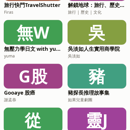
有益，於己無害，便是有錢的人。 聲音／
旅行快門TravelShutter
解鎖地球：旅行、歷史、文化
陳品文 ※《聖嚴法師自在語》聽嘸台語也
Firas
旅行 | 歷史 | 文化
沒關係！歡迎同步收聽國語版
https://sndn.link/DDM/RfBXU0 ※ 《聖
無W
吳
嚴法師自在語》單元台語版
https://www.ddm.org.tw/xmnews?
xsmsid=0L2074191141198
無壓力學日文 with yuma
吳淡如人生實用商學院
yuma
吳淡如
G股
豬
Gooaye 股癌
豬探長推理故事集
謝孟恭
如果兒童劇團
從
靈J