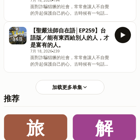
7月 18, 2026
194
白，那裡，才是真正屬於自己的位置。
● 悟道－一日齋次忽悟，頭面立消，自是
面對詐騙猖獗的社會，常常會讓人不自覺
前天主教黎明中學校長羅家強，分享他三
凌躒諸方。 ● 弘法－終身不受人祈請出
的升起保護自己的心。古時候有一句話
十五年的教育人生。從原本投入高科技研
世。 ● 與憨山德清禪師的情誼。 ● 刻大
說：「飢寒起盜心。」但是現在有些強
究，到因緣際會走進校園；從一位老師，
藏經方冊。 ● 因妖書事件入獄。 ● 圓寂
盜、詐騙犯並不是因為飢寒，而是為了滿
到一位校長，再到退休後依然陪伴生命的
－十七日索浴罷，囑侍者曰：吾去
【聖嚴法師自在語│EP259】台
足自己的虛榮和享受。 在這一集節目中，
教育工作者。他始終相信，教育真正留下
語版／能有東西給別人的人，才
聖嚴法師用猴子摘桃子作為例子，來說明
來的，不是分數，而是一份安心。多年
是富有的人。
這世上貪得無厭的人，多半就像猴子想要
後，當學生在人生低谷、深夜迷惘時，第
7月 18, 2026
239
摘下許多桃子，最後拿不住都掉了，能拿
一個想起的，依然是那位願意傾聽、願意
面對詐騙猖獗的社會，常常會讓人不自覺
得住的只有手裡的那一個。聖嚴法師也提
陪伴的老師。 有人說，生命教育是一門
的升起保護自己的心。古時候有一句話
醒大家，豐富的生活，是要把我們內心的
課；但聽完這集，你會發現，它更像是一
說：「飢寒起盜心。」但是現在有些強
欲望減得越來越少，並把擁有的東西，盡
種活法──把自己活成一道光，也成為別人
盜、詐騙犯並不是因為飢寒，而是為了滿
量布施給人。只有能有東西給別人的人，
生命中的一道光。 邀請您一起走進這段
足自己的虛榮和享受。 在這一集節目中，
才是富有的人。把自己的錢用出去，對人
故事，聽一位教育者如何用陪伴，回答生
加载更多单集
聖嚴法師用猴子摘桃子作為例子，來說明
有益，於己無害，便是有錢的人。 聲音／
命最深
推荐
這世上貪得無厭的人，多半就像猴子想要
高郁華 ※《聖嚴法師自在語》講台語嘛吔
摘下許多桃子，最後拿不住都掉了，能拿
通哦！歡迎同步收聽台語版
得住的只有手裡的那一個。聖嚴法師也提
https://sndn.link/DDM/dcWirL ※ 《聖
醒大家，豐富的生活，是要把我們內心的
嚴法師自在語》單元國語版
旅
解
欲望減得越來越少，並把擁有的東西，盡
https://www.ddm.org.tw/xmnews?
量布施給人。只有能有東西給別人的人，
xsmsid=0L207419114119814
才是富有的人。把自己的錢用出去，對人