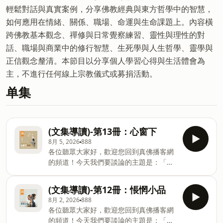
輕鬆對話與真實案例，分享佛教經典與東方哲學中的智慧，
如何應用在情緒、關係、職場、命運與生命課題上。內容橫
跨佛教基本觀念、禪修與日常覺察練習、靈性與理性的對
話、職場與商業中的修行智慧、生死學與人生哲學、靈學與
正信觀念釐清。本節目以分享個人學習心得與生活體會為
主，不進行任何線上宗教儀式或募捐活動。
单集
(文集導讀)-第13冊：心窗下
8月 5, 2026
888
各位聽眾大家好，歡迎您回到真佛播客網
的頻道！今天我們要談論的主題是：「蓮
生活佛盧勝彥文集第13冊——《心窗
下》」這本書的導讀。在人際關係緊密卻
(文集導讀)-第12冊：悵惘小品
又疏離的現代，您是否渴望有一位能聽懂
8月 2, 2026
888
靈魂語言的傾聽者？本書源自三百二十九
各位聽眾大家好，歡迎您回到真佛播客網
封真摯的通信，是一場關於夢想、孤獨與
的頻道！今天我們要談論的主題是：「蓮