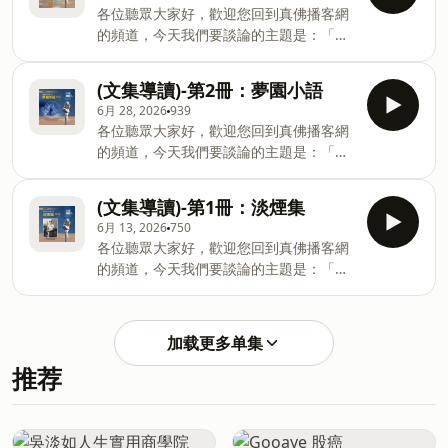
早年在群山海湄間的測量足跡與修行初發
此。若想深入了解這本書完整內容，請上
各位聽眾大家好，歡迎您回到真佛播客網
心。節目中，我們將以淺白的方式為您解
「真佛般若藏」網站線上閱讀。(前往真佛
的頻道，今天我們要談論的主題是：「蓮
說「業力」與「無常」，探討如何從感性
般若藏)
生活佛盧勝彥文集第3冊-飛散藍夢」這本
昇華至覺性，並學習燃燒自己、照亮別人
書的導讀。本書寫於作者青年時期，紀錄
的慈悲精神，在平凡的日子裡找到安身立
(文集導讀)-第2冊：夢園小語
了一顆年輕靈魂在理想與現實之間的深刻
命的支點。關於本書更多深入的介紹，連
6月 28, 2026
939
獨白。節目將與您分享如何在荒嶺與大自
結請按此處。若想深入了解這本書完整內
各位聽眾大家好，歡迎您回到真佛播客網
然中與孤獨和解，並探討「心可造天堂，
容，請上「真佛般若藏」網站線上閱讀。
的頻道，今天我們要談論的主題是：「蓮
心可造地獄」的佛教哲理。我們將學習如
(前往真佛般若藏)。
生活佛盧勝彥文集第2冊-夢園小語」這本
何以花崗石般的意志面對人生的荊棘與逆
書的導讀。《夢園小語》是一座心靈的花
境，在心中點亮一盞不滅的明燈。關於本
(文集導讀)-第1冊：淡煙集
園，記錄了作者青年時期對自然、情感與
書更多深入的介紹，連結請按此處。若想
6月 13, 2026
750
人生的深刻獨白。節目中，我們將分享如
深入了解這本書完整內容，請上「真佛般
各位聽眾大家好，歡迎您回到真佛播客網
何從樹木、瀑布等自然景物中汲取人生哲
若藏」網站線上閱讀。(前往真佛般若藏)
的頻道，今天我們要談論的主題是：「蓮
理，並以白話探討佛教中「心即是佛」、
生活佛盧勝彥文集第1冊-淡煙集」這本書
「因果善念」等基本觀念。當您感到挫折
的導讀。這本書記錄了作者在青澀歲月中
或對未來不確定時，這本書將引導您找回
的敏銳善感與純真情懷。節目中，我們將
內在的寧靜與光明，用純真安頓疲憊的
加载更多单集
透過作者早期的文學創作，帶領大家從大
心。關於本書更多深入的介紹，連結請按
推荐
自然的朝露、晨霧中體會生命的無常與流
此處。若想深入了解這本書完整內容，請
光。在面對青春的孤獨與迷惘時，我們又
上「真佛般若藏」網站線上閱讀。(前往真
該如何做自己生命的舵手，以堅韌的意志
佛般若藏)。
迎戰逆境，在黑暗的地方點亮內心的明