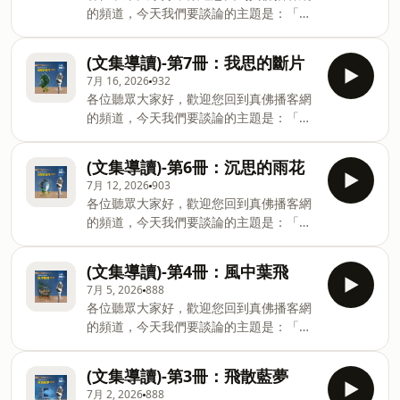
學的柔軟視角，探討親密關係中的修行，
「死角」中創造價值。以人為本的管理智
的頻道，今天我們要談論的主題是：「蓮
介紹，連結請按此。若想深入了解這本書
學習如何在愛中保持無私與包容。我們也
慧：企業長青的活水在於尊重人性與員
生活佛盧勝彥文集第8冊-財源滾滾術」這
完整內容，請上「真佛般若藏」網站線上
會聊到如何對抗世俗的虛偽，並在無常的
工。洞察時弊的道德底線：如何在變動劇
本書的導讀。許多人對金錢抱持矛盾的態
閱讀。(前往真佛般若藏)。
世界中，尋找承諾與情感的永恆價值，為
(文集導讀)-第7冊：我思的斷片
烈的市場中保持清醒，不盲從、不失去良
度，但金錢本身並無善惡。本書跳脫傳統
生活注入溫暖的力量。關於本書更多深入
7月 16, 2026
932
知。當你感到商場如戰場般冷酷時，這集
說教，教導我們如何在現實浪潮中安身立
的介紹，連結請按此處。若想深入了解這
各位聽眾大家好，歡迎您回到真佛播客網
節目將為您提供一種既務實又具備「當局
命。節目中將為您解析，如何將工作視為
本書完整內容，請上「真佛般若藏」網站
的頻道，今天我們要談論的主題是：「蓮
者清」的獨特視角。關於本書更多深入的
快樂的泉源，把「推心置腹」的服務當成
線上閱讀。(前往真佛般若藏)
生活佛盧勝彥文集第7冊-我思的斷片」這
介紹，連結請按此。若想深入了解這本書
一種修行。我們將探討佛教的正業觀、因
本書的導讀。在這個價值觀模糊的時代，
完整內容，請上「真佛般若藏」網站線上
果法則與商業信譽，讓您在商場的應對進
(文集導讀)-第6冊：沉思的雨花
本書以犀利的筆觸剖析了社會怪現狀與生
閱讀。(前往真佛般若藏)。
退中，同樣能修煉出圓融的智慧。關於本
7月 12, 2026
903
命的本質。節目中，我們將探討如何衝破
書更多深入的介紹，連結請按此處。若想
各位聽眾大家好，歡迎您回到真佛播客網
盲目的流行，並從東方佛學的「無思故無
深入了解這本書完整內容，請上「真佛般
的頻道，今天我們要談論的主題是：「蓮
在」中，學習放下自我執著。同時，我們
若藏」網站線上閱讀。(前往真佛般若
生活佛盧勝彥文集第6冊-沉思的語花」這
也會以客觀正信的角度，討論佛教對形式
藏)。
本書的導讀。在這個資訊過載的時代，我
化、商業化信仰的看法，帶領大家拾起靈
(文集導讀)-第4冊：風中葉飛
們都需要暫停腳步，與靈魂深度對話。這
魂的碎片，回歸最純樸的生命美學。關於
7月 5, 2026
888
本書充滿了對生命、哲學與修養的深刻探
本書更多深入的介紹，連結請按此處。若
各位聽眾大家好，歡迎您回到真佛播客網
討。節目中，我們將分享如何從「小我」
想深入了解這本書完整內容，請上「真佛
的頻道，今天我們要談論的主題是：「蓮
走向「大我」，學習「少說多聽」的言語
般若藏」網站線上閱讀。(前往真佛般若
生活佛盧勝彥文集第4冊-風中葉飛」這本
藝術，並用「知足常樂」的智慧來擺脫現
藏)。
書的導讀。生命中總有些時刻，我們會感
代人的物質焦慮，找回內心的平靜與定
(文集導讀)-第3冊：飛散藍夢
到如離枝的落葉般徬徨。本書記錄了作者
見。關於本書更多深入的介紹，連結請按
7月 2, 2026
888