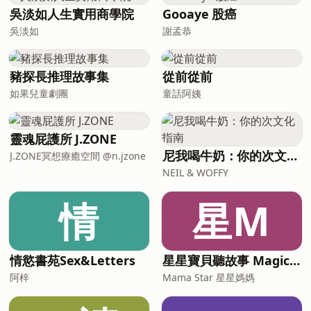
燈。邀請您與我們一起，重溫這份尋找真
吳淡如人生實用商學院
Gooaye 股癌
理的初發心。關於本書更多深入的介紹，
吳淡如
謝孟恭
連結請按此處。若想深入了解這本書完整
內容，請上「真佛般若藏」網站線上閱
讀。(前往真佛般若藏)
豬探長推理故事集
從前從前
如果兒童劇團
童話阿姨
靈魂屁護所 J.ZONE
尼我喝牛奶：你的次文化指南
J.ZONE冥想療癒空間 @n.jzone
NEIL & WOFFY
情
星M
情慾書苑Sex&Letters
星星寶貝聽故事 Magic Chinese Stories for Kids
阿梓
Mama Star 星星媽媽