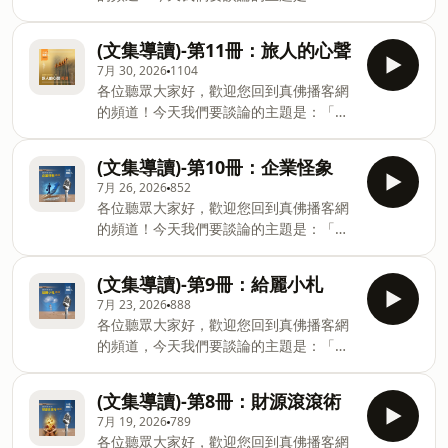
生命本質的深刻對話。在本集節目中，我
生活佛盧勝彥文集第12冊——《悵惘小
們將與您分享：距離與交心的智慧：探討
品》」這本書的導讀。在這個鼓吹正向思
人際關係中的「距離美學」，學會真誠交
(文集導讀)-第11冊：旅人的心聲
考的喧囂世界裡，我們往往不知該如何安
流。接納生命的缺陷美：打破完美的迷
7月 30, 2026
1104
放內心的失落與迷惘。本書是一份真誠的
思，在痛苦與掙扎中體會真實的價值。孤
各位聽眾大家好，歡迎您回到真佛播客網
靈魂手記，教導我們如何坦然面對生命的
獨中的自我堅持：面對誤解與冷漠，如何
的頻道！今天我們要談論的主題是：「蓮
缺憾，並將憂愁轉化為內心的智慧。在本
保持靈魂的清白與堅韌。讓我們一起打開
生活佛盧勝彥文集第11冊——《旅人的心
集節目中，我們將與您分享：坦率告白的
那扇塵封已久的心窗，找回內心的寧靜與
聲》」這本書的導讀。我們都是這顆地球
力量：不迴避痛苦，將負面情緒昇華為前
(文集導讀)-第10冊：企業怪象
力量，看見真正的人生風景。關於本書更
上的過客，隨著時光流轉，你是否曾在深
進的養分。尋找心中的廟：在紛亂的塵世
7月 26, 2026
852
多深入的介紹，連結請按此。若想深入了
夜裡叩問自己：這短暫的一生究竟是為了
中，如何向內尋求靈性的歸屬與平靜。世
各位聽眾大家好，歡迎您回到真佛播客網
解這本書完整內容，請上「真佛般若藏」
追逐什麼？本書以「旅人」的超然視角，
態人情的深刻洞察：學會遺忘過去、活在
的頻道！今天我們要談論的主題是：「蓮
網站線上閱讀。(前往真佛般若藏)。
引領我們穿越世俗的迷霧，重新審視生命
當下，在理想與現實的落差中找到平衡。
生活佛盧勝彥文集第10冊——《企業怪
的價值與意義。在本集節目中，我們將與
當您覺得無人理解您的孤獨時，這集節目
相》」這本書的導讀。在這個人人渴望財
您分享：無礙哲學的通達智慧：學習通權
(文集導讀)-第9冊：給麗小札
將陪伴您，為您在喧囂中尋找一方心靈的
富、卻又常在金錢遊戲中迷失的時代，我
達變與「忘情」，破除心靈的罣礙。直視
7月 23, 2026
888
淨土。關於本書更多深入的介紹，連結請
們該如何在追逐利益的同時，守住內心的
人性的勇氣：剖析隱藏在物質追求背後的
各位聽眾大家好，歡迎您回到真佛播客網
按此。若想深入了解這本書完整內容，請
清明與底線？這本書並非枯燥的經濟學教
虛無，找回精神的昇華。看破生死的超然
的頻道，今天我們要談論的主題是：「蓮
上「真佛般若藏」網站線上閱讀。(前往真
條，而是一面映照人性的鏡子，透過作者
視角：以莊子的灑脫面對人生的終點，獲
生活佛盧勝彥文集第9冊-給麗小札」這本
佛般若藏)。
銳利卻不失幽默的筆觸，帶我們看透商業
得真正的生命自由。如果您正經歷人生的
書的導讀。這本書是作者寫給師母的深情
世界中的貪嗔癡與真實面貌。在本集節目
(文集導讀)-第8冊：財源滾滾術
迷惘，或在名利得失中感到疲憊，這集節
書信集，更是一位年輕行者在紅塵中追尋
中，我們將與您分享：逆向思考的致富哲
7月 19, 2026
789
目將像一位溫厚長者的提醒，讓您學會瀟
真理的靈魂獨白。節目中，我們將透過佛
學：打破常規，探討如何從常人忽視的
各位聽眾大家好，歡迎您回到真佛播客網
灑放下，輕裝前行。關於本書更多深入的