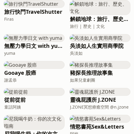
機票先至去到日本；最後 Bowen 分享
Dean 點樣差啲 fake 到佢幾乎引爆翻騰成
旅行快門TravelShutter
立以嚟第一個公關災難。輕鬆閒聊，笑中
解鎖地球：旅行、歷史、文化
Firas
有料。一步一腳印，由呢度開始。
旅行 | 歷史 | 文化
無壓力學日文 with yuma
吳淡如人生實用商學院
yuma
吳淡如
Gooaye 股癌
豬探長推理故事集
謝孟恭
如果兒童劇團
從前從前
靈魂屁護所 J.ZONE
童話阿姨
J.ZONE冥想療癒空間 @n.jzone
情慾書苑Sex&Letters
尼我喝牛奶：你的次文化指南
阿梓