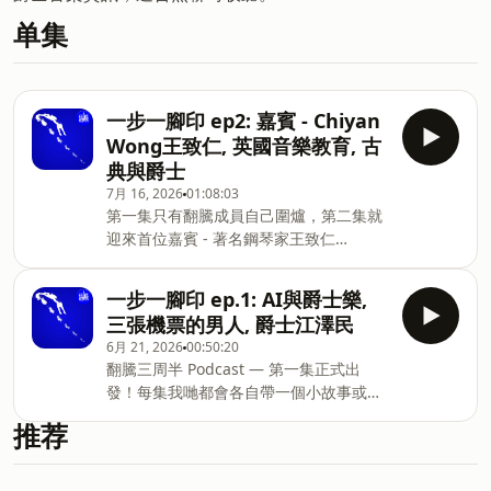
单集
一步一腳印 ep2: 嘉賓 - Chiyan
Wong王致仁, 英國音樂教育, 古
典與爵士
7月 16, 2026
01:08:03
第一集只有翻騰成員自己圍爐，第二集就
迎來首位嘉賓 - 著名鋼琴家王致仁
Chiyan Wong。今集主持人Bowen將訪
問了解Chiyan的音樂歷程，從初初學習音
一步一腳印 ep.1: AI與爵士樂,
樂，到中學入讀英國讀音樂寄宿學校，再
三張機票的男人, 爵士江澤民
到灌錄首張專輯，再到近年開始投入爵士
6月 21, 2026
00:50:20
樂的世界。一直覺得古典與爵士樂是兩個
翻騰三周半 Podcast — 第一集正式出
世界的朋友，一定不能錯過！**小編表示
發！每集我哋都會各自帶一個小故事或分
自己都學左好多野
享，今集有三個：Nelson 講咗自己點樣
推荐
用 AI 工具輔助 freelance 工作，爵士樂
同科技可以點樣共存；Brian 帶嚟翻騰員
工阿含嘅親身經歷——佢究竟點用咗三張