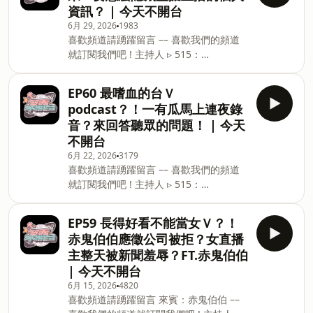
資訊？ | 今天不開台
收聽！ 🎧Apple
6月 29, 2026
1983
podcasthttps://podcasts.apple.com/us/podca
喜歡頻道請踴躍留言 –– 喜歡我們的頻道
🎧Spotify
就訂閱我們吧 ! 主持人 ▹ 515：
https://open.spotify.com/show/6fVK5kxJTsNWo7kqM
https://www.instagram.com/im515vt/
si=A3Z9ayRfTPSQ6aU3INVzBQ 🎧
▹ 真理果：
SoundOn https://player.s
EP60 最嗜血的台Ｖ
https://www.instagram.com/marikavtuber/
podcast？！一有瓜馬上連夜錄
–– 每週一晚上７點更新全新集數，歡迎來
音？來回答聽眾的問題！ | 今天
收聽！ 🎧Apple
不開台
podcasthttps://podcasts.apple.com/us/podca
6月 22, 2026
3179
🎧Spotify
喜歡頻道請踴躍留言 –– 喜歡我們的頻道
https://open.spotify.com/show/6fVK5kxJTsNWo7kqM
就訂閱我們吧 ! 主持人 ▹ 515：
si=A3Z9ayRfTPSQ6aU3INVzBQ 🎧
https://www.instagram.com/im515vt/
SoundOn https://player.s
▹ 真理果：
EP59 長得好看不能當女Ｖ？！
https://www.instagram.com/marikavtuber/
赤鬼伯伯應徵公司被拒？女直播
–– 每週一晚上７點更新全新集數，歡迎來
主整天被新聞羞辱？FT.赤鬼伯伯
收聽！ 🎧Apple
| 今天不開台
podcasthttps://podcasts.apple.com/us/podca
6月 15, 2026
4820
🎧Spotify
喜歡頻道請踴躍留言 來賓：赤鬼伯伯 ––
https://open.spotify.com/show/6fVK5kxJTsNWo7kqM