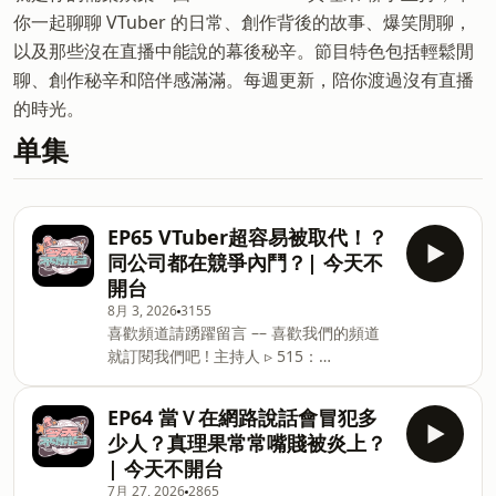
你一起聊聊 VTuber 的日常、創作背後的故事、爆笑閒聊，
以及那些沒在直播中能說的幕後秘辛。節目特色包括輕鬆閒
聊、創作秘辛和陪伴感滿滿。每週更新，陪你渡過沒有直播
的時光。
单集
EP65 VTuber超容易被取代！？
同公司都在競爭內鬥？| 今天不
開台
8月 3, 2026
3155
喜歡頻道請踴躍留言 –– 喜歡我們的頻道
就訂閱我們吧 ! 主持人 ▹ 515：
https://www.instagram.com/im515vt/
▹ 真理果：
EP64 當Ｖ在網路說話會冒犯多
https://www.instagram.com/marikavtuber/
少人？真理果常常嘴賤被炎上？
–– 每週一晚上７點更新全新集數，歡迎來
| 今天不開台
收聽！ 🎧Apple
7月 27, 2026
2865
podcasthttps://podcasts.apple.com/us/podca