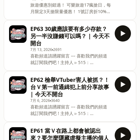
旅遊優惠別錯過！ 可樂旅遊17瘋搶日，每
🎧Spotify
月限定3天搶限量優惠！ 1號訂房折10% 7
https://open.spotify.com/show/6fVK5kxJTsNWo7kqM
號票券折7% 17號機票折1.7% 熱愛自由行
si=A3Z9ayRfTPSQ6aU3INVzBQ 🎧
的你，肯定要每個月鎖定！
SoundOn https://player.sou
EP63 30歲應該要有多少存款？
https://sofm.pse.is/9epdex －－－－以
另一半沒賺錢可以嗎？ | 今天不
上為 SoundOn 動態廣告－－－－ 喜歡頻
開台
道請踴躍留言 –– 喜歡我們的頻道就訂閱
7月 13, 2026
2691
我們吧 ! 主持人 ▹ 515：
喜歡頻道請踴躍留言 –– 喜歡我們的頻道
https://www.instagram.com/im515vt/
就訂閱我們吧 ! 主持人 ▹ 515：
▹ 真理果：
https://www.instagram.com/im515vt/
https://www.instagram.com/marikavtuber/
▹ 真理果：
–– 每週一晚上７點更新全新集數，歡迎來
EP62 檢舉VTuber害人被抓？！
https://www.instagram.com/marikavtuber/
收聽！ 🎧Apple
台Ｖ第一前通緝犯上前分享故事
–– 每週一晚上７點更新全新集數，歡迎來
podcasthttps://podcasts.apple.com/us/podca
| 今天不開台
收聽！ 🎧Apple
7月 6, 2026
3640
podcasthttps://podcasts.apple.com/us/podca
喜歡頻道請踴躍留言 –– 喜歡我們的頻道
🎧Spotify
就訂閱我們吧 ! 主持人 ▹ 515：
https://open.spotify.com/show/6fVK5kxJTsNWo7kqM
https://www.instagram.com/im515vt/
si=A3Z9ayRfTPSQ6aU3INVzBQ 🎧
▹ 真理果：
SoundOn https://player.sou
EP61 當Ｖ在路上都會被認出
https://www.instagram.com/marikavtuber/
來？要怎麼隱藏虛擬主播的個人
–– 每週一晚上７點更新全新集數，歡迎來