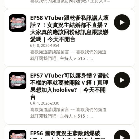
喜歡我們的頻道就訂閱我們吧 ! 主持人 ▹
si=A3Z9ayRfTPSQ6aU3INVzBQ 🎧
515：
SoundOn https://player.s
https://www.instagram.com/im515vt/
EP58 VTuber跟乾爹私訊講人壞
▹ 真理果：
話？！女實況主結婚都不直播？
https://www.instagram.com/marikavtuber/
大家真的應該回粉絲訊息跟談戀
–– 每週一晚上７點更新全新集數，歡迎來
愛嗎 | 今天不開台
收聽！ 🎧Apple
6月 8, 2026
1954
podcasthttps://podcasts.apple.com/us/podca
喜歡頻道請踴躍留言 –– 喜歡我們的頻道
🎧Spotify
就訂閱我們吧 ! 主持人 ▹ 515：
https://open.spotify.com/show/6fVK5kxJTsNWo7kqM
https://www.instagram.com/im515vt/
si=A3Z9ayRfTPSQ6aU3INVzBQ 🎧
▹ 真理果：
SoundOn https:/
EP57 VTuber可以露身體？嘗試
https://www.instagram.com/marikavtuber/
不樣的事就要被開除Ｖ籍！真理
–– 每週一晚上７點更新全新集數，歡迎來
果想加入hololive? | 今天不開
收聽！ 🎧Apple
台
podcasthttps://podcasts.apple.com/us/podca
6月 1, 2026
2030
🎧Spotify
喜歡頻道請踴躍留言 –– 喜歡我們的頻道
https://open.spotify.com/show/6fVK5kxJTsNWo7kqM
就訂閱我們吧 ! 主持人 ▹ 515：
si=A3Z9ayRfTPSQ6aU3INVzBQ 🎧
https://www.instagram.com/im515vt/
SoundOn https://player.s
▹ 真理果：
EP56 圖奇實況主蕭政銘爆破
https://www.instagram.com/marikavtuber/