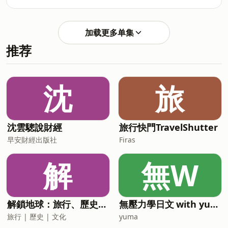
https://www.instagram.com/im515vt/
si=A3Z9ayRfTPSQ6aU3INVzBQ 🎧
▹ 真理果：
SoundOn https://player.s
https://www.instagram.com/marikavtuber/
加载更多单集
–– 每週一晚上７點更新全新集數，歡迎來
推荐
收聽！ 🎧Apple
podcasthttps://podcasts.apple.com/us/podca
🎧Spotify
https://open.spotify.com/show/6fVK5kxJTsNWo7kqM
沈
旅
si=A3Z9ayRfTPSQ6aU3INVzBQ 🎧
SoundOn https://player.s
沈雲驄說財經
旅行快門TravelShutter
早安財經出版社
Firas
解
無W
解鎖地球：旅行、歷史、文化
無壓力學日文 with yuma
旅行 | 歷史 | 文化
yuma