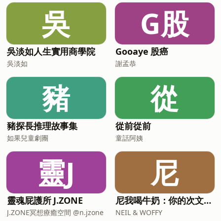
吳
G股
吳淡如人生實用商學院
Gooaye 股癌
吳淡如
謝孟恭
豬
從
豬探長推理故事集
從前從前
如果兒童劇團
童話阿姨
靈J
尼
靈魂屁護所 J.ZONE
尼我喝牛奶：你的次文化指南
J.ZONE冥想療癒空間 @n.jzone
NEIL & WOFFY