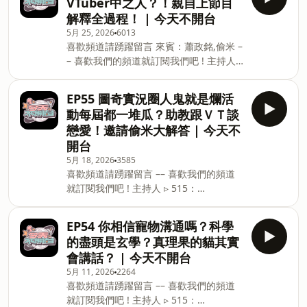
VTuber中之人？！親自上節目
–– 每週一晚上７點更新全新集數，歡迎來
解釋全過程！ | 今天不開台
收聽！ 🎧Apple
5月 25, 2026
6013
podcasthttps://podcasts.apple.com/us/podca
喜歡頻道請踴躍留言 來賓：蕭政銘,偷米 –
🎧Spotify
– 喜歡我們的頻道就訂閱我們吧 ! 主持人 ▹
https://open.spotify.com/show/6fVK5kxJTsNWo7kqM
515：
si=A3Z9ayRfTPSQ6aU3INVzBQ 🎧
https://www.instagram.com/im515vt/
SoundOn https://player.s
EP55 圖奇實況圈人鬼就是爛活
▹ 真理果：
動每屆都一堆瓜？助教跟ＶＴ談
https://www.instagram.com/marikavtuber/
戀愛！邀請偷米大解答 | 今天不
–– 每週一晚上７點更新全新集數，歡迎來
開台
收聽！ 🎧Apple
5月 18, 2026
3585
podcasthttps://podcasts.apple.com/us/podca
喜歡頻道請踴躍留言 –– 喜歡我們的頻道
🎧Spotify
就訂閱我們吧 ! 主持人 ▹ 515：
https://open.spotify.com/show/6fVK5kxJTsNWo7kqM
https://www.instagram.com/im515vt/
si=A3Z9ayRfTPSQ6aU3INVzBQ 🎧
▹ 真理果：
SoundOn https
EP54 你相信寵物溝通嗎？科學
https://www.instagram.com/marikavtuber/
的盡頭是玄學？真理果的貓其實
–– 每週一晚上７點更新全新集數，歡迎來
會講話？ | 今天不開台
收聽！ 🎧Apple
5月 11, 2026
2264
podcasthttps://podcasts.apple.com/us/podca
喜歡頻道請踴躍留言 –– 喜歡我們的頻道
🎧Spotify
就訂閱我們吧 ! 主持人 ▹ 515：
https://open.spotify.com/show/6fVK5kxJTsNWo7kqM