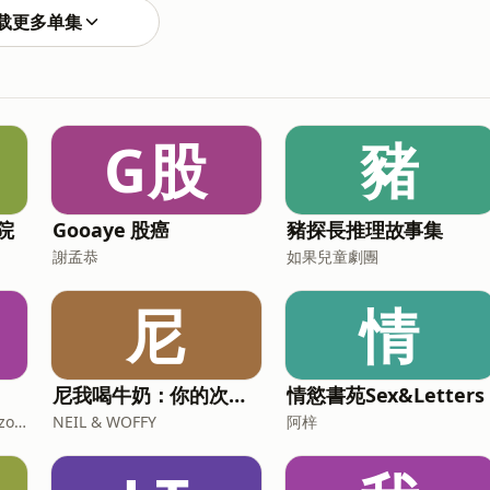
裡，請大家常常來串門子聊天留言：
载更多单集
/yushanstory/邀請大家一起來蓋玉山故事館，支持玉山持續創作更多好
聽的故事跟大家分享，贊助連結：https://p.ecpay.com.tw/D096CD2 Powered by Firstory Host
G股
豬
院
Gooaye 股癌
豬探長推理故事集
謝孟恭
如果兒童劇團
尼
情
尼我喝牛奶：你的次文化指南
情慾書苑Sex&Letters
J.ZONE冥想療癒空間 @n.jzone
NEIL & WOFFY
阿梓