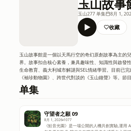
玉山故事
玉山
277 单集
8月 1, 20
收藏
玉山故事館是一個以天馬行空的奇幻原創故事為主的兒童
界。故事扣合核心素養，兼具趣味性、知識性與啟發
生命教育、義大利城市解謎與SEL情緒學習。目前已
《袖珍動物園》、跨世代對談的《玉山鐘聲》等。節
单集
守望者之願 09
8月 1, 2026
1077
《鮭音光園》是一場公開的人機共創實驗,運用 