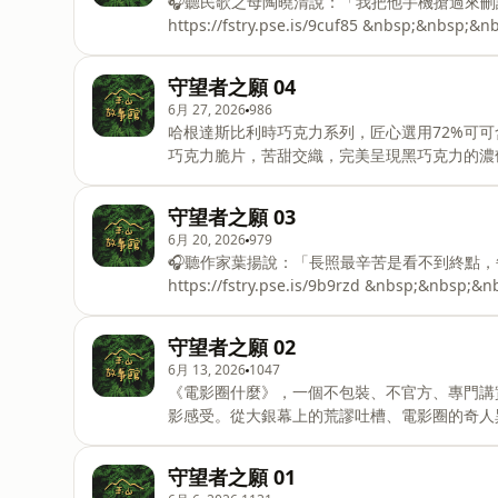
🎧聽民歌之母陶曉清說：「我把他手機搶過來刪
&nbsp;https://www.facebook.com
https://fstry.pse.is/9cuf85 &nb
聽的故事跟大家分享，贊助連結：https
照顧者、陪你預備長照未來！點擊連結，讓我們有機會不在
告 —— 各位大小探險家～你有發現，在翼家人這個位於肖楠樹冠裡的聚落中，所出現的人名，都有一個共同
守望者之願 04
的特點嗎？你覺得幻生動物到底是要如何養成呢
6月 27, 2026
986
留言：&nbsp;https://www.facebook.
哈根達斯比利時巧克力系列，匠心選用72%可
巧克力脆片，苦甜交織，完美呈現黑巧克力的濃
https://fstry.pse.is/9emm9e &nbsp; —— 以上為 Firs
個樹上的聚落裡是住著什麼樣的人呢？玉山故事
守望者之願 03
&nbsp;https://www.facebook.com
6月 20, 2026
979
🎧聽作家葉揚說：「長照最辛苦是看不到終點，
https://fstry.pse.is/9b9rzd &nb
照顧者、陪你預備長照未來！點擊連結，讓我們有機會不在
告 —— 各位大小探險家～有三件很重要的是，千萬別錯過囉：1️⃣「玉山故事館 帶你暢遊名畫好好玩」會員
守望者之願 02
方案說明與報名👉https://www.surveycak
6月 13, 2026
1047
https://www.facebook.com/share/
《電影圈什麼》，一個不包裝、不官方、專門講
https://reurl.cc/xWrVpZ---如果你去到
影感受。從大銀幕上的荒謬吐槽、電影圈的奇人
玩什麼！ https://fstry.pse.is/9d5bnh —— 以上為 Firstory Podcast 廣告 —— 各位大小探險家～《破案姊
妹花1：名畫的秘密》學習單抽獎活動👉https://
守望者之願 01
閣的閣主又是什麼樣的人呢？玉山故事館的粉絲