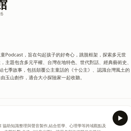
館
26
Podcast，旨在勾起孩子的好奇心，跳脫框架，探索多元世
性，主題包含多元平權、台灣在地特色、世代對話、經典藝術史
完結七季故事，包括顛覆公主童話的《十公主》、認識台灣風土的
目由玉山創作，適合大小探險家一起收聽。
AI 協助知識整理與聲音製作,結合哲學、心理學等跨域觀點及