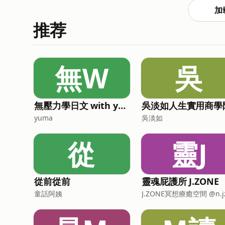
故事的創作規律嗎？玉山故事館的粉絲專頁在這
加
&nbsp;https://www.facebook.com
推荐
無W
吳
無壓力學日文 with yuma
吳淡如人生實用商學
yuma
吳淡如
從
靈J
從前從前
靈魂屁護所 J.ZONE
童話阿姨