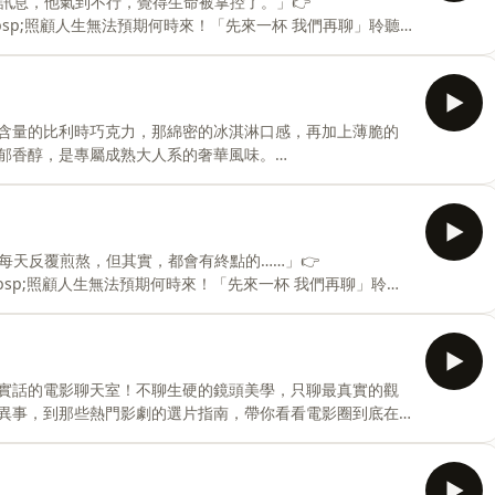
訊息，他氣到不行，覺得生命被掌控了。」👉
/yushanstory/邀請大家一起來蓋玉山故事館，支持玉山持續創作更多好
sp;&nbsp;&nbsp;照顧人生無法預期何時來！「先來一杯 我們再聊」聆聽
照顧困境掙扎。 —— 以上為 Firstory Podcast 廣
？玉山故事館的粉絲專頁在這裡，請大家常常來串門子聊天
com/yushanstory/邀請大家一起來蓋玉山故事館，支持玉山持續創作
可含量的比利時巧克力，那綿密的冰淇淋口感，再加上薄脆的
更多好聽的故事跟大家分享，贊助連結：https://p.ecpay.com.tw/D096CD2 Powered by
郁香醇，是專屬成熟大人系的奢華風味。
tory Podcast 廣告 —— 各位大小探險家～你覺得這
館的粉絲專頁在這裡，請大家常常來串門子聊天留言：
/yushanstory/邀請大家一起來蓋玉山故事館，支持玉山持續創作更多好
聽的故事跟大家分享，贊助連結：https://p.ecpay.com.tw/D096CD2 Powered by Firstory Hosting
每天反覆煎熬，但其實，都會有終點的……」👉
sp;&nbsp;&nbsp;照顧人生無法預期何時來！「先來一杯 我們再聊」聆聽
照顧困境掙扎。 —— 以上為 Firstory Podcast 廣
e.com/s/AvaRq2️⃣《破案姊妹花》推薦文徵選活動文👉
p/1UAG2W25Mr/3️⃣《破案姊妹花1：名畫的秘密》學習單抽獎活動👉
實話的電影聊天室！不聊生硬的鏡頭美學，只聊最真實的觀
了一個像是迷宮一樣的圖書
異事，到那些熱門影劇的選片指南，帶你看看電影圈到底在
reurl.cc/xWrVpZ---你覺得自己的觀察力敏銳嗎？那位汗牛
專頁在這裡，請大家常常來串門子聊天留言：