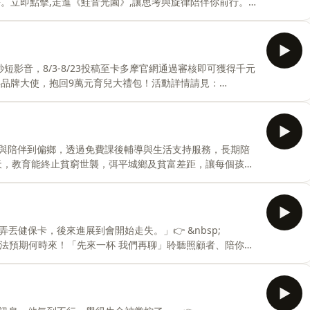
。立即點擊,走進《鮭音光園》,讓思考與旋律陪伴你前行。
結：📕博客來：https://reurl.cc/qagDYg📕誠
/reurl.cc/QN9dR0📕金石堂：https://reurl.cc/zOe8pe📕讀
妹花》名畫偵探挑戰遊戲：https://poan-sisters-spot-five.b
短影音，8/3-8/23投稿至卡多摩官網通過審核即可獲得千元
年品牌大使，抱回9萬元育兒大禮包！活動詳情請見：
（三）上市。【第3集+第4集+名畫穿梭透卡明信片組】限量套
g📕誠品：https://reurl.cc/0kjov6📕momo：
eurl.cc/zOe8pe📕讀書共和國：https://reurl.cc/90rEDv📍
與陪伴到偏鄉，透過免費課後輔導與生活支持服務，長期陪
一天，教育能終止貧窮世襲，弭平城鄉及貧富差距，讓每個孩子
 —— 以上為 FMTaiwan 與 Firstory
門子聊天留言：
/yushanstory/邀請大家一起來蓋玉山故事館，支持玉山持續創作更多好
丟健保卡，後來進展到會開始走失。」👉 &nbsp;
聽的故事跟大家分享，贊助連結：https://p.ecpay.com.tw/D096CD2 Powered by Firstory Host
nbsp;照顧人生無法預期何時來！「先來一杯 我們再聊」聆聽照顧者、陪你預
nbsp; —— 以上為 Firstory Podcast 廣告 ——
北場來囉👉
/p/1BQQ7LWa7k/阿翰的那一架肖楠木櫃上層的陶罐和下層的收納空間
在這裡，請大家常常來串門子聊天留言：