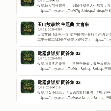
6月 6, 2026
1131
&nbsp;https://www.facebook.com
🎧聽藝人苗可麗說：「到底什麼是人生無常，直到經
https://fstry.pse.is/9b9t7g &n
者、陪你預備長照未來！點擊連結，讓我們有機會不在照顧
—— 各位大小探險家～📍《破案姊妹花》已經上市，第1集+第2集+【限量作者親簽+名畫穿梭透卡明信片
玉山故事館 主題曲 大會串
組】限量重磅套組，購書連結：🛒博客來：https://reurl
5月 22, 2026
1397
momo：https://reurl.cc/EmeYV0🛒金石堂：h
出國前最怕匯率一直漲?中國信託銀行挺你聰明
https://reurl.cc/EmeYQ0📍《破案姊妹花》
享美金最高減3分等優惠立即設定： https://fst
評估涉及自身情況審慎投資。完整注意事項詳見網站資訊。 —
小探險家～📍「玉山故事館 帶你暢遊名畫好好
電器參詳所 問答集 03
https://www.surveycake.com/s/A
5月 16, 2026
1483
簽+名畫穿梭透卡明信片組】限量重磅套組，購書連結：🛒
🎧聽演員李運慶說：「幫爸爸換藥，發炎反覆近
https://reurl.cc/gr1NRQ🛒momo：https://r
https://fstry.pse.is/9b9tra &n
陪你預備長照未來！點擊連結，讓我們有機會不在照顧困境
各位大小探險家～「玉山故事館 帶你暢遊名畫好
電器參詳所 問答集 02
https://www.surveycake.com/s
5月 9, 2026
1516
&nbsp;https://www.facebook.com
🎧聽宅女小紅說：「我媽喜歡打麻將，但照顧爸
https://fstry.pse.is/9b9use &n
者、陪你預備長照未來！點擊連結，讓我們有機會不在照顧困
廣告 —— 各位大小探險家～你知道為什麼仙女婆婆總是出現在每個故事中嗎？你有發現玉山故事館中各系列