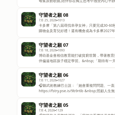
每集原創歌曲,陪伴你在獨立思考中感受內心平靜
https://fstry.pse.is/9f4xfw —— 以上為 Firstory Podcast 廣告 —— 各位大小探險家～📍《破案姊妹花》
【第3集+第4集+名畫穿梭透卡明信片組】限量套組，購書連
守望者之願 08
品：https://reurl.cc/0kjov6📕momo：https:/
7月 25, 2026
1013
書共和國：https://reurl.cc/90rEDv📍《破案姊
卡多摩「第八屆尋找幸孕女神」只要完成30-60秒
購物金及育兒好禮！還有機會成為卡多摩2027
https://fstry.pse.is/9dt2nw —— 以上為播客煮與 Firstory Podcast 廣告 —— 各位大小探險家～📍《破案姊
妹花》第3、4集將於7/27（一）預購，7/29
守望者之願 07
組，購書連結：📕博客來：https://reurl.cc/qagDY
7月 18, 2026
1093
https://reurl.cc/QN9dR0📕金石堂：https://r
博幼基金會相信教育能打破貧窮世襲，帶著教育
《破案姊妹花》新書分享會+簽書會台
伴偏遠地區孩子穩定學習。&nbsp;「期待有
都有選擇未來的能力。」&nbsp;捐款連結▶️ https://fstry.pse.is/9f67ay
Podcast 廣告 —— 各位大小探險家～你還喜歡這個芝麻門的設定嗎？你覺得藍腹鷴寶寶為什麼沒有出現呢？
守望者之願 06
玉山故事館的粉絲專頁在這裡，請大家常常來串
7月 11, 2026
1027
&nbsp;https://www.facebook.com
🎧聽武術教練巴士說：「她會重複問問題、一直弄
https://fstry.pse.is/9b9r6b &
備長照未來！點擊連結，讓我們有機會不在照顧困境掙扎。&
各位大小探險家～《破案姊妹花》新書分享會臺
守望者之願 05
https://www.facebook.com/share
7月 4, 2026
1129
中，究竟是裝了什麼呢？玉山故事館的粉絲專頁