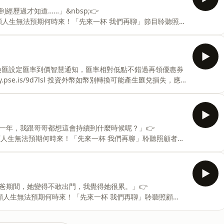
/yushanstory/邀請大家一起來蓋玉山故事館，支持玉山持續創作更多好
歷過才知道……」&nbsp;👉
聽的故事跟大家分享，贊助連結：https://p.ecpay.com.tw/D096CD2 Powered by
bsp;&nbsp;照顧人生無法預期何時來！「先來一杯 我們再聊」節目聆聽照顧
困境掙扎。 —— 以上為 Firstory Podcast 廣告
.cc/lpAnNq🛒誠品：https://reurl.cc/gr1NRQ🛒
ttps://reurl.cc/2aV7Q6🛒讀書共和國：
換匯設定匯率到價智慧通知，匯率相對低點不錯過再領優惠券
推薦文徵選活動文👉https://
ry.pse.is/9d7lsl 投資外幣如幣別轉換可能產生匯兌損失，應
— 以上為 Firstory Podcast 廣告 —— 各位大
玩」會員方案說明與報名👉
vaRq📍《破案姊妹花》於5/27（三）上市。第1集+第2集+【限量作者親
博客來：https://reurl.cc/lpAnNq🛒誠品：
一年，我跟哥哥都想這會持續到什麼時候呢？」👉
eurl.cc/EmeYV0🛒金石堂：https://reu
bsp;&nbsp;照顧人生無法預期何時來！「先來一杯 我們再聊」聆聽照顧者、
掙扎。 —— 以上為 Firstory Podcast 廣告 ——
好玩」會員方案說明與報名👉
/AvaRq玉山故事館的粉絲專頁在這裡，請大家常常來串門子聊天留言：
/yushanstory/邀請大家一起來蓋玉山故事館，支持玉山持續創作更多好
爸期間，她變得不敢出門，我覺得她很累。」👉
聽的故事跟大家分享，贊助連結：https://p.ecpay.com.tw/D096CD2 Powered by F
bsp;&nbsp;照顧人生無法預期何時來！「先來一杯 我們再聊」聆聽照顧
境掙扎。&nbsp; —— 以上為 Firstory Podcast