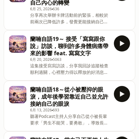
自己內心的轉變
與他人建立深度連結，讓更多人在敏感貓
6月 25, 2026
636
找到懂自己的新朋友。可以喝酒的貓書店
分享再次舉辦卡牌活動前的緊張，相較於
https://podcasts.apple.com/tw/podcast/%E5
前兩次已降低許多，發覺更能接納自己念
歡迎留言告訴我你對這一集的想法：
頭自然的流動，體悟內在狀態的轉變。歡
amy5828w@gmail.com Powered by
迎留言告訴我你對這一集的想法：
Firstory Hosting
蘭喃自語19～ 接受「寫寫跟你
amy5828w@gmail.com Powered by
說」訪談，聊到許多身體病痛帶
Firstory Hosting
來的影響 feat. 寫寫文字
6月 20, 2026
5063
這集接受寫寫訪談，分享我回診追蹤檢查
順利過關，心裡壓力得以釋放的好消息🥰
我們聊起從小身體狀況不佳、經常進出醫
院的經驗。當身體讓生活受限，理解憤怒
蘭喃自語18～從小被壓抑的眼
情緒的背後，其實藏著對生命的渴望，逐
淚，成年後學習靠近自己並允許
漸學會聽身體發出訊號，學著讓生活放慢
接納自己的眼淚
節奏和感知生命的體悟。寫寫跟你說
6月 13, 2026
693
https://podcasts.apple.com/tw/podcast/%E5%
聽著Podcast主持人分享自己從小被長輩
歡迎留言告訴我你對這一集的想法：
要求「男生不能哭，要勇敢」，導致長大
amy5828w@gmail.com Powered by
後失去哭泣的能力。內心有所觸動，想起
Firstory Hosting
自己在小學時也曾被長輩告誡「哭沒有