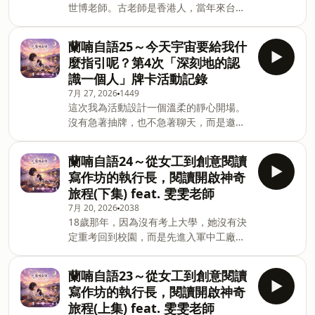
世博老師。古老師是香港人，當年來台灣
話，慢慢梳理、扭轉許多從原生家庭承襲
念大學後便在這裡定居。老師工作經歷很
而來的限制性信念。參加讀書會這十多
豐富，曾在東帝士百貨、郭元益糕餅工作
年，彷彿是一場自我陪伴成長的旅程，一
蘭喃自語25～今天宇宙要給我什
過，也自己開過補習班。後來在家庭 EQ
起走一段看見自己的路。歡迎留言告訴我
麼指引呢？第4次「深刻地的認
協會接受講師培訓，從陪伴與教學的過程
你對這一集的想法：
識一個人」牌卡活動記錄
裡，更深刻地了解自己。因為想陪伴更多
amy5828w@gmail.com Powered by
7月 27, 2026
1449
人在生活中渡過困惑與低潮，古老師創辦
Firstory Hosting
這次我為活動設計一個溫柔的靜心開場。
讀書會，我自己藉由每一次的讀書會對
沒有急著抽牌，也不急著聊天，而是邀請
話，慢慢梳理、扭轉許多從原生家庭承襲
大家先輕輕閉上眼睛，藉由深呼吸，讓心
而來的限制性信念。參加讀書會這十多
靈慢慢沈澱下來。在輕柔的吸吐之間，感
年，彷彿是一場自我陪伴成長的旅程，一
蘭喃自語24～從女工到創意閱讀
謝彼此相聚的緣分，讓自己準備好，開啟
起走一段看見自己的路。歡迎留言告訴我
寫作坊的執行長，閱讀開啟神奇
一場深度對話真誠認識彼此的旅程。接
你對這一集的想法：
旅程(下集) feat. 雯雯老師
著，請大家在心裡輕聲提問：「今天，宇
amy5828w@gmail.com Powered by
7月 20, 2026
2038
宙想給我什麼指引呢？」當慢慢睜開雙眼
Firstory Hosting
18歲那年，因為沒有考上大學，她沒有決
後，用左手抽出一張「宇宙共振心靈牌
定重考回到校園，而是先進入軍中工廠工
卡」，迎接屬於自己的訊息。在溫暖的空
作，提早體驗職場生活，也認識許多年長
間，讓對話連結彼此情感的流動。歡迎留
於自己的朋友，這段經歷成為她人生重要
言告訴我你對這一集的想法：
蘭喃自語23～從女工到創意閱讀
的養分。在大學畢業後，她原本教的是數
amy5828w@gmail.com&nbsp;
寫作坊的執行長，閱讀開啟神奇
學和珠心算。直到有一天，一位家長偶然
Powered by Firstory Hosting
旅程(上集) feat. 雯雯老師
得知她畢業於東吳大學中文系，便邀請她