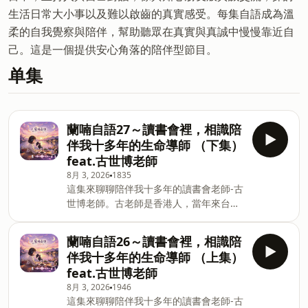
生活日常大小事以及難以啟齒的真實感受。每集自語成為溫
柔的自我覺察與陪伴，幫助聽眾在真實與真誠中慢慢靠近自
己。這是一個提供安心角落的陪伴型節目。
单集
蘭喃自語27～讀書會裡，相識陪
伴我十多年的生命導師 （下集）
feat.古世博老師
8月 3, 2026
1835
這集來聊聊陪伴我十多年的讀書會老師-古
世博老師。古老師是香港人，當年來台灣
念大學後便在這裡定居。老師工作經歷很
豐富，曾在東帝士百貨、郭元益糕餅工作
蘭喃自語26～讀書會裡，相識陪
過，也自己開過補習班。後來在家庭 EQ
伴我十多年的生命導師 （上集）
協會接受講師培訓，從陪伴與教學的過程
feat.古世博老師
裡，更深刻地了解自己。因為想陪伴更多
8月 3, 2026
1946
人在生活中渡過困惑與低潮，古老師創辦
這集來聊聊陪伴我十多年的讀書會老師-古
讀書會，我自己藉由每一次的讀書會對