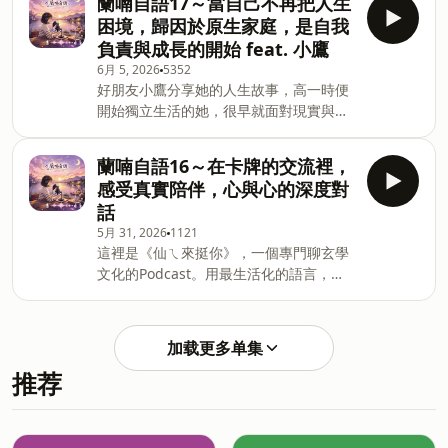
蘭喃自語17～當自己不再把人生
用」、「會被人看不起」，於是很長一段
困境，歸因於原生家庭，是自我
時間，我不允許自己流淚，覺得哭泣代表
負責與成長的開始 feat. 小鷹
軟弱與示弱。直到長大後，自我探索的過
6月 5, 2026
5352
程中，慢慢理解眼淚其實是情緒自然的流
好朋友小鷹分享她的人生故事，高一時便
動，也是內在感受的出口，這集聊聊自己
開始獨立生活的她，很早就面對現實與生
如何從壓抑情緒，到慢慢接納真實的自
存壓力，在感情裡也不停尋找讓自己依靠
己，不論是難過、感動或開心，都能安心
的人，一段關係結束又進入下一段關係。
地哭泣流淚，讓自己真實感受自然的流
蘭喃自語16～在卡牌的交流裡，
直到父親與哥哥相繼離開後，她開始透過
動。歡迎留言告訴我你對這一集的想法：
感受真實陪伴，心與心的深度對
身心靈學習與自我覺察，重新梳理與母親
amy5828w@gmail.com Powered by
話
的關係，也慢慢理解媽媽17歲就成為母親
Firstory Hosting
5月 31, 2026
1121
背後的辛苦與壓力。同時，她也看見自己
這裡是《仙ㄟ來挺你》，一個專門聊玄學
曾經把生命中的不順遂，全都歸因於原生
文化的Podcast。用最生活化的語言，帶
家庭，彷彿是不用為自己人生負責的合理
你解讀命理背後的邏輯、拆解日常遇到的
藉口。當開始願意把責任拿回自己身上，
玄妙現象，讓深奧的傳統知識變得簡單又
不是否定過去，而是學習停止困在過去，
有趣，原來一切都有道理。
選擇成為更成熟、更有力量的自己。歡迎
加载更多单集
https://fstry.pse.is/95xbpb —— 以上為
留言告訴我你對這集的想法：
推荐
Firstory Podcast 廣告 —— 分享我第二次
amy5828w@gmail.com Powered by
揪團玩「深刻地認識一個人」的心情感
Firstory Hosting
受。在活動開始前，我心裡還是有點緊
張，擔心自己表現不好、怕氣氛冷掉…這