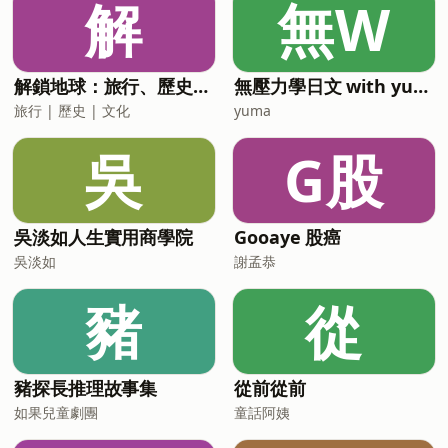
解
無W
次，我有提醒自己放慢節奏，不追求完
美，我只是想真誠地陪伴大家創造一個安
心對話的機會。首先活動開始，我邀請大
家閉上雙眼，透過深呼吸，慢慢讓心沉澱
解鎖地球：旅行、歷史、文化
無壓力學日文 with yuma
下來，有意識地把注意力專注當下。當我
旅行 | 歷史 | 文化
yuma
全心投入大家的分享時，整個人的狀態真
的放鬆很多。我很喜歡自己全心專注地聆
吳
G股
聽彼此，也願意真誠地回應對方。在一來
一往的對話裡，激盪出各種暖心的火花，
我深刻感覺到心與心之間慢慢靠近，也感
受到彼此思維的流動。活動結
吳淡如人生實用商學院
Gooaye 股癌
吳淡如
謝孟恭
豬
從
豬探長推理故事集
從前從前
如果兒童劇團
童話阿姨