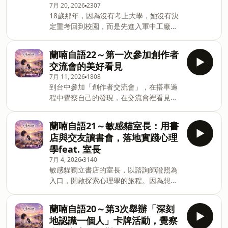
7月 20, 2026
2307
教孩子寫作。從一對一、一對二，到一對
18歲那年，因為沒有考上大學，她沒有決
十，學生與家長的口碑逐漸累積，讓原本
定重考回到校園，而是先進入軍中工廠工
家教工作一步步發展成一間小小的補習
作，提早體驗職場生活，也認識許多年長
班。創業，對雯雯老師來說，其實是一場
於自己的朋友，這段經歷成為她人生重要
意外。如今，她是台南頗具口碑的「送報
蘭喃自語22～第一次參加創作者
的養分。在大學畢業後，她原本教的是數
伕閱讀寫作坊」執行長，陪伴許多孩子透
交流會的美好看見
學和珠心算。直到有一天，一位家長偶然
過閱讀與寫作，看見自己的能力與價值。
7月 11, 2026
1808
得知她畢業於東吳大學中文系，便邀請她
讓我們一起聽聽雯雯老師的人生故事。歡
到台中參加「創作者交流會」，在搭車過
教孩子寫作。從一對一、一對二，到一對
迎留言告訴我你對這一集的想法：
程中覺察自己的發現，在交流會裡看見自
十，學生與家長的口碑逐漸累積，讓原本
amy5828w@hotmail.com Powered by
己對創作者的身分認同，夥伴們真誠分享
家教工作一步步發展成一間小小的補習
Firstory Hosting
創作經驗，互相看見對方亮點，給予鼓勵
班。創業，對雯雯老師來說，其實是一場
蘭喃自語21～敏感貓室長：用書
支持，願意一起共好的氛圍，內心滿滿感
意外。如今，她是台南頗具口碑的「送報
店與交友讀書會，落地實踐心理
動.歡迎留言告訴我你對這一集的想法：
伕閱讀寫作坊」執行長，陪伴許多孩子透
學feat. 室長
amy5828w@gmail.com Powered by
過閱讀與寫作，看見自己的能力與價值。
7月 4, 2026
3140
Firstory Hosting
讓我們一起聽聽雯雯老師的人生故事。歡
敏感貓獨立書店的室長，以諮詢師證照為
迎留言告訴我你對這一集的想法：
入口，開啟探索心理學的旅程。因為想分
amy5828w@gmail.com Powered by
享自己所學，開辧敏感貓書店。經營一年
Firstory Hosting
的過程中，他將所學的專業內化為日常的
蘭喃自語20～第3次舉辦「深刻
傾聽。更進一步成立「交友讀書會」，讓
地認識一個人」卡牌活動，覺察
大家在閱讀與對話中，看見真實的自己，