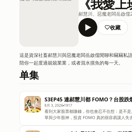
《我愛上
郝慧川、惡魔老闆岳啟儒
收藏
這是資深社畜郝慧川與惡魔老闆岳啟儒閒聊和竊竊私
陪你一起度過兢兢業業，或者混水摸魚的每一天。
单集
S3EP45 連郝慧川都 FOMO？台
8月 3, 2026
1917
看到大家股票都賺錢，你也會忍不住想：是不是
單與少年股神，投資 FOMO 真的很容易讓人
當 FIRE 族的我們，才會想起老闆的好？ 【本集重點】 -第二季台股熱潮讓人產生錯覺：靠炒股就不用上班？
-啟儒姐賺三千就跑、亂聽消息、也曾追高與錯過 -投資不能影響生活：先顧好飯錢、生活費與睡眠品質，