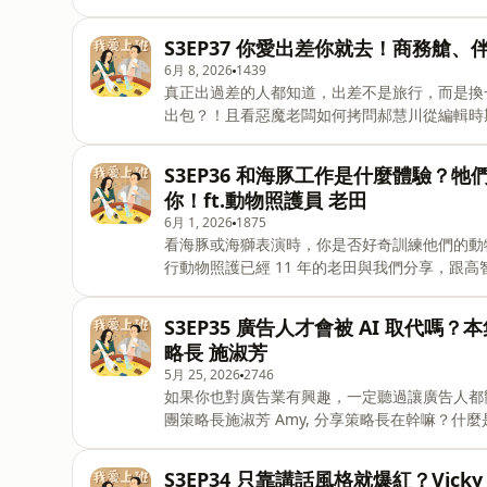
工作有哪些顛覆一般人想像的地方？ 本集重點： ・選擇加入酪農業，源自於這個契機 ・擠牛奶的現場，跟你
想的不一樣 ・開始經營社群，是工作苦中作樂？ ・取名、玩耍，會認人：跟乳牛們的日常 ・在酪農場的一
S3EP37 你愛出差你就去！商務艙
天？全年無休？ ・為什麼願意從商品設計轉到酪農場工作？ ・酪農場工作的收入是？年輕人很少？ ・做這行
6月 8, 2026
1439
的優點？入行的建議？ 如果你也對不同有趣的工作有興趣，都歡迎留言、私訊告訴郝慧川跟啟儒姐！ 合作邀
真正出過差的人都知道，出差不是旅行，而是換
約：talent@wazaiii.com 聽完郝慧川、岳啟儒聊職場大小事，再到哇哉上課跟他們學習職場文字力和加薪技
出包？！且看惡魔老闆如何拷問郝慧川從編輯時期的爽差到回歸
能：https://class.wazaii
差不算旅行？因為比坐辦公室還讓人緊張！ -郝慧川是怎麼從出差天堂到地獄的（？） -拜訪國外辦公室的眉
眉角角超多！ -第一次出差最容易忽略的職場細節 不管是熱愛出差還是厭倦出差，都歡迎私訊啟儒姐與郝慧
S3EP36 和海豚工作是什麼體驗？
川分享你的心路歷程！ 合作邀約：talent@wazaiii.com 聽完郝慧川、岳啟儒聊職場大小事，再到哇哉上課跟
你！ft.動物照護員 老田
6月 1, 2026
1875
看海豚或海獅表演時，你是否好奇訓練他們的動
行動物照護已經 11 年的老田與我們分享，跟
的動物表演近幾年引起很多討論，身為第一線動物照護員又會怎麼看？ 本
出路是？ ・照顧海生動物，要有什麼執照或準備？ ・做動物照護員最有趣的地方？ ・與高智商動物相處，其
S3EP35 廣告人才會被 AI 取代嗎
實要注意這些事 ・感情最好的海豚海獅？有趣的故事？ ・做動物照護員很夢幻？常見的職業傷害？ ・動物表
略長 施淑芳
演應該全面停止嗎？ ・做動物照護員 11 年的瓶頸？ ・動物照護員的薪水？ 如果你也對不同有趣行業有興
5月 25, 2026
2746
趣，都歡迎留言、私訊告訴郝慧川跟啟儒姐！ 合作邀約：talent@wazaiii.com 聽完郝慧川、岳啟儒聊職場大
如果你也對廣告業有興趣，一定聽過讓廣告人都嚮
小事，再到哇哉上課跟他們學習職場文
團策略長施淑芳 Amy, 分享策略長在幹嘛？
要進這一行，徵才時看的重點是什麼？ 本集重點： ・策略長在幹嘛？ ・做廣告的流程？這個工作有想像中浪
漫？ ・AI 對廣告人的挑戰已經開始？ ・在奧美工作超過 20 年，二進二出的經歷 ・做管理像修行，要越來越
S3EP34 只靠講話風格就爆紅？Vick