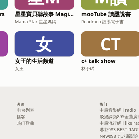
rs
星星寶貝聽故事 Magic Chinese Stories for Kids
mooTube 讀墨說書
Mama Star 星星媽媽
Readmoo 讀墨電子書
女
CT
女王的生活頻道
c+ talk show
女王
林予晞
浏览
热门
电台列表
中廣音樂網 i radio
播客
飛揚調頻895金曲廣
热门歌曲
中廣流行網 i like ra
港都983 BEST RAD
News98 九八新聞台