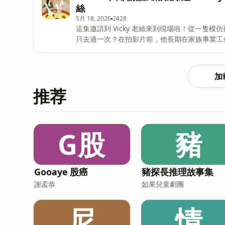
能放得下 ・奧美徵才最看重這個 ・在廣告公司想要往上升，關鍵是？ ・策略跟愛很像，要雙方合意 ・想做
絲
廣告跟策略，要這樣多體驗人生 ・客戶不買單，該怎麼辦？ ・要入行廣告業，可以先培養這個能力 施淑芳
5月 18, 2026
2428
《策略長在生活裡》：https://reurl.cc/zQdlRe 如果你也對廣告業工作有興趣，都歡迎留言、私訊告訴郝慧
這集邀請到 Vicky 老絲來到現場啦！從一隻模仿孫
川跟啟儒姐！
只去過一次？在拍影片前，他長期在家族事業工
自媒體的市場？讓短影音好看的關鍵其實不是靈
法。 本集重點： ・取名叫 Vicky 老絲居然是這個原因？ ・拍影片前，先去做了家族事業？ ・家裡公司收掉
後，才第一次接觸社會現實 ・當健身教練，其實是因為失戀 ・開始拍影片、做自媒體的契機？ ・當「小網
加
紅」的第一個商務合作，是這樣報價的 ・怎麼寫出有趣的短影音腳本？ ・讓短影音好看的關鍵不是靈感，而
推荐
是＿＿＿ ・遇到流量焦慮怎麼辦？ ・現身說法 threads 上流量爆掉的一篇文 ・每天面對網路評價，舒壓的
方法？ 如果你也對拍攝短影音、成為網紅等工
G股
豬
Gooaye 股癌
豬探長推理故事集
謝孟恭
如果兒童劇團
尼
情