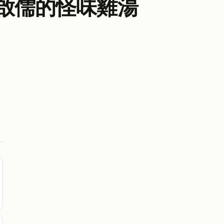
啟儒的怪味雞湯
，