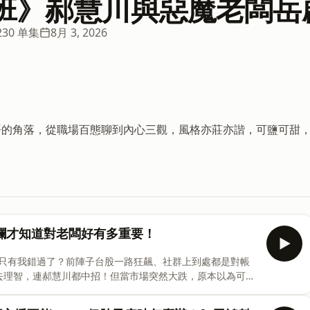
班》郝慧川與惡魔老闆岳
230 单集
8月 3, 2026
語的角落，從職場百態聊到內心三觀，風格亦莊亦諧，可鹽可甜
股跌爛才知道對老闆好有多重要！
只有我錯過了？前陣子台股一路狂飆、社群上到處都是對帳
失去理智，連郝慧川都中招！但當市場突然大跌，原本以為可以
再