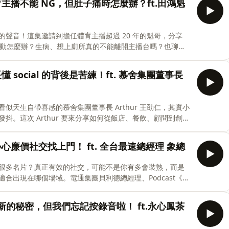
育主播不能 NG，但肚子痛時怎麼辦？ft.田鴻魁
聲音！這集邀請到擔任體育主播超過 20 年的魁哥，分享
的運動怎麼辦？生病、想上廁所真的不能離開主播台嗎？也聊到
歲開始，跑到帶團走遍世界。 本集重點： ・當體
 social 的背後是苦練！ft. 慕舍集團董事長
天生自帶喜感的慕舍集團董事長 Arthur 王劭仁，其實小
。這次 Arthur 要來分享如何從飯店、餐飲、顧問到創業
。這一路學會的不是「裝會」，是一次又一次把自己推出舒
小心廉價社交找上門！ ft. 全台最速總經理 象總
很多名片？真正有效的社交，可能不是你有多會裝熟，而是
營｜職場社交學 🚀
合出現在哪個場域。電通集團貝利德總經理、Podcast《跑
聊職場中最容易被誤會的「社交能力」。從年輕時到處參加
社交、什麼又是廉價社交……其實人脈不是靠巴著別人換來
菜創新的秘密，但我們忘記按錄音啦！ ft.永心鳳茶