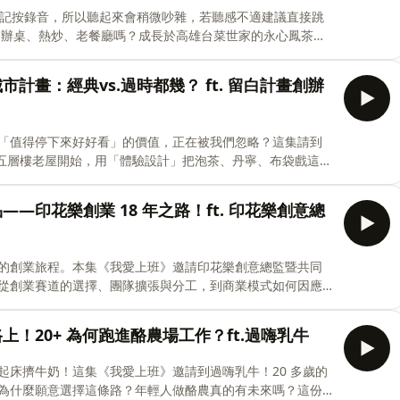
，高品質的社交需要觀察與
我們忘記按錄音，所以聽起來會稍微吵雜，若聽感不適建議直接跳
做功課 -社交也會消耗能量，學會取捨比到處參加聚會更重要 -興趣與斜槓也可能成為另一種專業，幫你開
、台灣茶與餐飲空間這些舊文化變成新的生活場景，也告訴
新給它一個被看見的舞台。」 【本集重點】 -從
市計畫：經典vs.過時都幾？ ft. 留白計畫創辦
續相信會成
「值得停下來好好看」的價值，正在被我們忽略？這集請到
/wazai
一棟五層樓老屋開始，用「體驗設計」把泡茶、丹寧、布袋戲這些
更把即將拆除的老洋房，變成串連在地開發商的「城市計
我的東西好像有點老」，我們想聊的是，創新往往不是憑空
——印花樂創業 18 年之路！ft. 印花樂創意總
的創業旅程。本集《我愛上班》邀請印花樂創意總監暨共同
更難也更貴的是內容策略 -創業只為賺錢嗎？關於「浪漫的夢想家」與賺錢的責任
從創業賽道的選擇、團隊擴張與分工，到商業模式如何因應
熱情，更是在現實挑戰中不斷調整方向、做出選擇，找到能
一、從老到新的策略分享，歡迎報名 Wazaiii一日密集酷
路上！20+ 為何跑進酪農場工作？ft.過嗨乳牛
起床擠牛奶！這集《我愛上班》邀請到過嗨乳牛！20 多歲的
為什麼願意選擇這條路？年輕人做酪農真的有未來嗎？這份
🚀 2026 WAZAIII 一日密集酷學營｜品牌創新力 🚀 🔗 報名連結｜