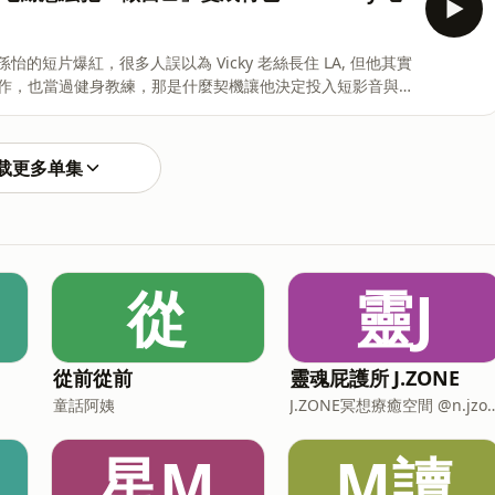
怡的短片爆紅，很多人誤以為 Vicky 老絲長住 LA, 但他其實
作，也當過健身教練，那是什麼契機讓他決定投入短影音與
感？節目中他也分享了自己對抗網路輿論跟流量焦慮的方
载更多单集
作有
從
靈J
從前從前
靈魂屁護所 J.ZONE
童話阿姨
J.ZONE冥想療癒空間 
星M
M讀