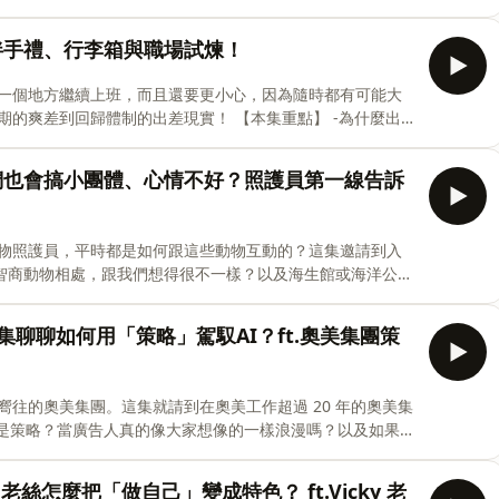
、伴手禮、行李箱與職場試煉！
一個地方繼續上班，而且還要更小心，因為隨時都有可能大
體制的出差現實！ 【本集重點】 -為什麼出
牠們也會搞小團體、心情不好？照護員第一線告訴
他們學習職場文字力和加薪技能：https://class.wazaiii.com/ -- Hosting provided by SoundOn
物照護員，平時都是如何跟這些動物互動的？這集邀請到入
高智商動物相處，跟我們想得很不一樣？以及海生館或海洋公園
集重點： ・念動物科學系，通常的
？本集聊聊如何用「策略」駕馭AI？ft.奧美集團策
往的奧美集團。這集就請到在奧美工作超過 20 年的奧美集
什麼是策略？當廣告人真的像大家想像的一樣浪漫嗎？以及如果想
y 老絲怎麼把「做自己」變成特色？ ft.Vicky 老