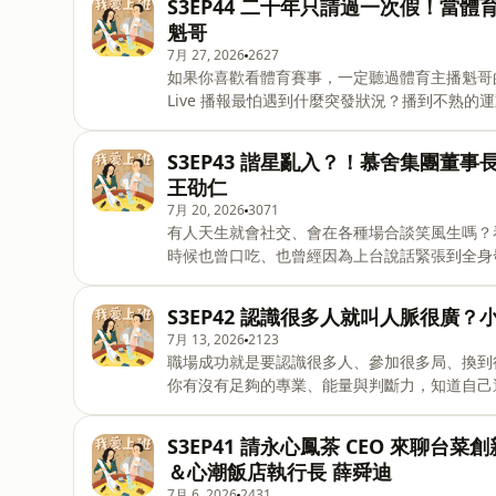
S3EP44 二十年只請過一次假！當體
談進場 -FOMO 之外還有 JOMO：有時候錯過大漲，也可能是錯過大跌與被套牢 -上班族可以投資，但工作本
魁哥
身才是安全感的來源 你的持股還好嗎？！歡迎來跟啟儒姐、郝慧川一起討拍！ 合作邀約：
7月 27, 2026
2627
talent@wazaiii.com 聽完郝慧川、岳啟儒聊職場大小事，再到哇哉上課跟他們學習職場文字力和加薪技能：
如果你喜歡看體育賽事，一定聽過體育主播魁哥的
https://class.wazaiii.com/ －－－－
Live 播報最怕遇到什麼突發狀況？播到不熟
他如何在人生低潮時，因為跑步找到新的方向，甚至從五十
育主播的職業傷害？ ・直播到一半想上廁所怎麼辦？ ・變成體育主播的契機是這個 ・當體育主播最難的是？
S3EP43 諧星亂入？！慕舍集團董事長懂
播到不熟的運動怎麼辦？ ・跟不同搭檔合作，要掌握這些訣竅 ・生病也無法請假的工作 ・會開始跑步，是因
王劭仁
為以為自己可能罹癌 ・公司突然收掉，瞬間零收入 ・愛上跑步的人，都有點自虐傾向？ ・五十歲開始跑步，
7月 20, 2026
3071
跑到帶團去全世界 也來看看：《跑出你人生的彩蛋：《跑步不要聽》用不平凡的故事，陪你前進每一公
有人天生就會社交、會在各種場合談笑風生嗎？看似
里》：https://reurl.cc/MWkjem 如果你也對運
時候也曾口吃、也曾經因為上台說話緊張到全身發抖
現場，累積出一套職場溝通與高品質社交的方法
適圈。 【本集重點】 -從飯店、餐飲、顧問到創業，他如何一路打造自己的事業版圖？ -小時候口吃、留級，
S3EP42 認識很多人就叫人脈很廣？
長大怎麼成為超會說話的創業家？ -高品質社交是言之有物、聊得開心到捨不得離開 -貴人不是憑空出現，而
7月 13, 2026
2123
是靠一次次溝通、累積與信任賺來的 -職場溝通最重「真」：別對上、對下、對外都演不同版本的自己 -社交
職場成功就是要認識很多人、參加很多局、換到
尷尬怎麼辦？幽默、自嘲與丟掉偶包，都是可以練習的！ 🚀 2026 WAZAIII 一日密集酷學
你有沒有足夠的專業、能量與判斷力，知道自己適
🔗 報名連結｜https://wazaiii.onlin
步不要聽》主持人——象總王冠祥，這集要來聊
聚會、認識大人物，到後來開始思考什麼是有效
S3EP41 請永心鳳茶 CEO 來聊台
的，而是你有沒有能和對方交換的價值。 【本集重點】 -什麼是「廉價社交」？不是場合廉價，是你可能不
＆心潮飯店執行長 薛舜迪
匹配那個場域 -職場社交不是靠關係，你有東西可以跟人交換嗎？ -新鮮人最該累積的是自己的「專業槓桿」
7月 6, 2026
2431