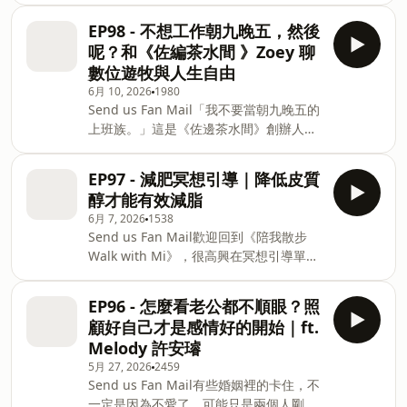
有機洗沐產品，女兒狀況明顯改善，她開
瘋的方式：承認自己是會有情緒的父母，
會、吃飯的甜蜜感來充電；我卻看到韓劇
始把使用心得分享到社群，也慢慢走向代
孩子也需要知道媽媽的界線。⏰節目更新
EP98 - 不想工作朝九晚五，然後
壁咚就狂快轉、覺得肉麻全身不舒服……
理、創業，甚至帶著孩子搬去巴黎。她借
時間【常態節目】：每週三晚
呢？和《佐編茶水間 》Zoey 聊
我們在一起13、14 年，交往兩年懷孕，
了 1000 萬、飛到法國談代理、面對品牌
數位遊牧與人生自由
人生直接從戀人升級成隊友，開始面對照
的質疑，在巴黎一個人帶著三歲女兒生
6月 10, 2026
1980
顧寶寶、睡眠嚴重不足、婆媳問題、分工
活，找不到長居的房子、孩子生病時身邊
Send us Fan Mail「我不要當朝九晚五的
混亂、多次大吵架……兩個對「愛」的定
沒有家人、費時3年讓替大品牌代工廠點
上班族。」這是《佐邊茶水間》創辦人
義差這麼多，到底要怎麼繼續相愛？所以
頭製作「玫瑰時光瓶」。這些聽起來很戲
Zoey 學生時期就覺察自己不想要的工作
這集我們分享了：◇ 我為什麼從不追求、
劇化的片段，都是當時她日常裡的關卡。
模樣。 Zoey 從大學時期一邊上班、一邊
甚至討厭傳統戀愛感？◇ Chris在育兒期
艾莉絲說「當時想放棄的念頭，比想繼續
EP97 - 減肥冥想引導｜降低皮質
念設計，到開始接案、碰到收入不穩定的
曾偷偷想念兩人世界的時刻◇ 婚姻中，哪
做下去的念頭還多很多。」也曾問自己
醇才能有效減脂
現實；後來因為一次紐約實習，看見了遠
個行動會讓彼此心動？◇ 最後我們如何找
「我到底在幹嘛？」
6月 7, 2026
1538
距工作的可能，也在台灣還很少人談數位
到比戀愛感更深、更踏實的連結——靈魂
Send us Fan Mail歡迎回到《陪我散步
遊牧的時候，慢慢走出自己的路。2018
伴侶般的陪伴與感恩這集不是在分享怎麼
Walk with Mi》，很高興在冥想引導單元
年，在台灣都還不盛行的時期，她開始了
在婚姻製造浪漫，而是愛的語言如此相反
再次和你相遇。你正在執行減肥減脂計畫
Podcast《佐邊茶水間》，一路錄著、分
的兩人，如何在柴米油鹽的婚姻日子哩，
嗎？ 減肥對身體與心理有時候會是不小的
享著，也一路陪著自己從二十幾歲，走到
EP96 - 怎麼看老公都不順眼？照
過成可以繼續走下去的愛。如果你覺得
壓力，如果你發現減肥期間發現以下情
三十幾歲。很喜歡 Zoey 說的，目標常常
「有了孩子後，夫妻只剩隊友」，這集我
顧好自己才是感情好的開始｜ft.
況，那也許是身體的壓力荷爾蒙—皮質醇
不可控，但方向是可以掌握的。有些機會
們夫妻的真心話，或許能給你新的視角與
Melody 許安璿
太高了：晚上總是腦袋停不下來、容易煩
是碰巧來的，有些路是跌跌撞撞試出來
想
5月 27, 2026
2459
躁、特別想吃甜食，或是明明已經很努力
的；而自由，也從來不是什麼都不用管，
Send us Fan Mail有些婚姻裡的卡住，不
運動、控制飲食，卻發現身體好像卡住了
而是願意為了想要的日子，練習自律、調
一定是因為不愛了，可能只是兩個人剛好