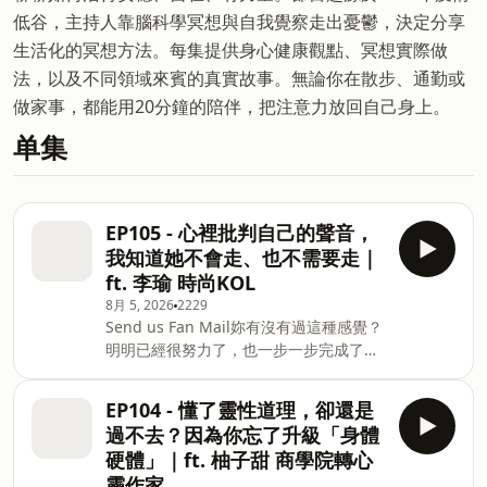
低谷，主持人靠腦科學冥想與自我覺察走出憂鬱，決定分享
生活化的冥想方法。每集提供身心健康觀點、冥想實際做
法，以及不同領域來賓的真實故事。無論你在散步、通勤或
做家事，都能用20分鐘的陪伴，把注意力放回自己身上。
单集
EP105 - 心裡批判自己的聲音，
我知道她不會走、也不需要走｜
ft. 李瑜 時尚KOL
8月 5, 2026
2229
Send us Fan Mail妳有沒有過這種感覺？
明明已經很努力了，也一步一步完成了曾
經想要的目標，心裡卻還是有一個聲音
說：妳還不夠好。這一集邀請到李瑜，時
EP104 - 懂了靈性道理，卻還是
尚KOL，曾任國際雜誌《Tatler》台灣區
過不去？因為你忘了升級「身體
前總編輯、今年出版首本著作《最初的你
硬體」｜ft. 柚子甜 商學院轉心
早已足夠》。一樣同為牡羊女，年輕時的
靈作家
她習慣對機會說 Yes，先衝了再說。這份