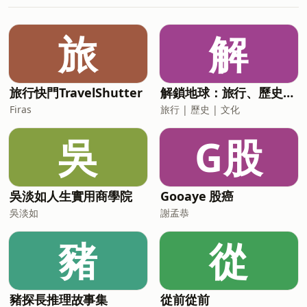
也聊到書寫如何在不知不覺中，變成一種
很正常的生活習慣，也許只是因為從來沒
安放情緒的方式。不是每個人都一定要用
有人提醒過我們是有選擇的權利的。歡迎
文字療癒自己，但當有些感受太滿、太
分享給家人、親戚、朋友們，讓大家都能
旅
解
重、太難說出口時，文字好像可以成為一
開始重視日常的健康意識。⏰ 節目更新時
個暫時的容器，先幫我們把那些東西放下
間【常態節目】：每週三晚上8點更新
來一點點。後來我們也聊到寵物、陪伴，
【冥想引導】：每雙週、週日晚上8點更
還有那些還沒發生、卻已經開始預演的離
新📣 你可以在這裡
旅行快門TravelShutter
解鎖地球：旅行、歷史、文化
別。很奇妙的是，生活裡那些看似細小的
Firas
旅行 | 歷史 | 文化
感受，只要我們願意多看一眼，就會慢慢
長出力量。也許這集想陪你想一想的是：
吳
G股
你平常都用什麼方式，接住那個有點滿、
有點累、但其實很需要被聽見的自己？⏰
節目更新時間【常態節目】：每週三晚上
8點更新【冥想引導】：每雙週、週日晚
吳淡如人生實用商學院
Gooaye 股癌
上8點更新📢 你可以在這裡找到
吳淡如
謝孟恭
豬
從
豬探長推理故事集
從前從前