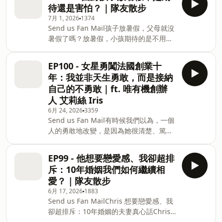
憊、低落、莫名想哭的時刻又來了嗎？ 這
界線，以及面對網路聲音時，怎麼面對外
然和真正能恢復能量的生活。⏰節目更新
待還是害怕？｜隊友散步
集冥想，想陪你重新看待經前期這段時
界批評。也許這集會讓你想起自己正在練
時間【常態節目】：每週三晚上8點
7月 1, 2026
1374
間。那些突如其來的煩躁、敏感、脆弱，
習的某個部分：練習不被情緒吞沒，練習
Send us Fan Mail孩子放暑假，父母就沒
不是你變糟了，是身體在用它的節奏，提
不被別人的聲音帶走，也練習在越來越了
暑假了嗎？放暑假，小孩期待的是不用上
醒你該慢下來、往內看看自己了。如果把
解自己的路上，慢慢成為自己也喜歡的
學、可以玩、可以晚一點起床；可是對爸
生理週期想成四季，經前期大概就是秋冬
人。⏰節目更新時間【常態節目】：每週
媽來說，暑假常常代表另一種行程開始
交界的那個轉折——不是力量在流失，而
EP100 - 女星勇闖法國創業十
三晚上8點更新【冥想引導】：每雙週、
了：誰要接送？要報什麼課？工作怎麼
是能量正從外面，慢慢收回到自己身上。
週日晚上8點更新📢 你可以在這裡找到
年：我並非天生勇敢，而是接納
辦？家裡怎麼突然一整天都有人？這集隊
這段冥想中，我們會一起：✦ 理解經前期
我：🔹 IG / FB / YouTube：Mic
自己的不勇敢｜ft. 唯有機創辦
友散步，林萱和 Chris 聊三個小孩放暑假
身心變化背後的生理與心理機制✦ 透過呼
人 艾莉絲 Iris
前的心情。從第一次在台灣面對暑假的措
吸，允許自己慢下來✦ 用身體掃描，陪伴
6月 24, 2026
3359
手不及，到後來才知道夏令營要提早搶、
疲憊、痠痛與不適的身體✦ 接納那些平時
Send us Fan Mail有時候我們以為，一個
活動要一週一週安排，也聊到夫妻兩個人
不允許自己感受的情緒✦ 練習把光收回自
人的勇敢地改變，是因為她很清楚、篤定
對「暑假」的感受差異：一個已經開始焦
己身上，溫柔地陪伴此刻的自己如果你正
下一個決定。唯有機創辦人艾莉絲 Iris 從
慮，一個覺得應該可以再等等。可是聊著
在經歷PMS、情緒低潮、莫名的焦慮，或
藝人轉去創業有機保養品，從台灣飛到法
聊著，這集慢慢不只是在講暑假怎麼排，
只是想在忙碌生活裡，留一小塊時間給自
EP99 - 他想要戀愛感、我卻超排
國，從熟悉的工作節奏，走進完全陌生的
而是在講父母怎麼面對孩子一整天綁在一
己——希望這段冥想，能是你每個月都能
斥：10年婚姻我們如何繼續相
商業世界。聽起來好像很勇敢，也好像很
起的焦慮。有時候我們緊張的不是孩子在
回來
愛？｜隊友散步
有計畫。但這集聽艾莉絲聊起來，才發現
家，而是我們害怕自己沒有耐心；不是不
6月 17, 2026
1883
很多時是關關難過關關過。艾莉絲的女兒
想陪孩子，而是也想保留一點自己的時
Send us Fan MailChris 想要戀愛感、我
從小有嚴重的異位性皮膚炎，嚴重到耳垂
間；不是一定要當完美的爸媽，而是希望
卻超排斥：10年婚姻的夫妻真心話Chris
裂開、流血，後來因緣際會在法國接觸到
在混亂裡，還能找到一種比較不把自己逼
總期待來場浪漫約會、比如一起看演唱