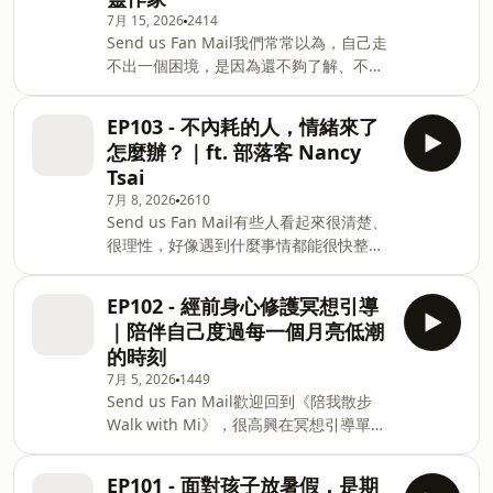
7月 15, 2026
2414
膽量帶她走進嚮往的時尚產業，也讓她真
Send us Fan Mail我們常常以為，自己走
的坐上夢想中的位置。只是，當她見過愈
不出一個困境，是因為還不夠了解、不夠
來愈多優秀的人，站到更高的地方，那個
成熟，或是沒有把事情想清楚。於是繼續
批判自己的聲音反而愈來愈大。李瑜並沒
看書、上課、分析情緒，下載更多新的
有讓那個自我懷疑的聲音消失。她與批判
EP103 - 不內耗的人，情緒來了
「軟體」，希望有一天可以靠一個更厲害
聲和解，因為那個聲音曾經推著她往前，
怎麼辦？｜ft. 部落客 Nancy
的道理，把自己從痛苦裡拉出來。但這集
她也知道這個批判聲不會走、也不用走。
Tsai
的來賓：商學院出身的心靈作家－柚子
或許真正的和解，不是從此不再害怕、不
7月 8, 2026
2610
甜，在這集提醒我們：也許不是你不懂，
再懷疑，而是終於能在這些聲音出現時，
Send us Fan Mail有些人看起來很清楚、
而是承接這些道理的身體，已經太累了。
依然記得：最初的我，早已足夠好了。⏰
很理性，好像遇到什麼事情都能很快整理
柚子甜去印度修行期間，體悟到當睡眠不
節目更新時間【常態節目】：每週三晚上
好自己。可是聊著聊著才發現，所謂的
足、神經緊繃，生活長期處在消耗裡，再
8點更新【冥想引導】：每月第一個週日
「不內耗」，並不是沒有情緒，而是她選
好的方法也很難真正運作。就像一台多年
晚上8點更新📢 你可以在這裡找到我：🔹
EP102 - 經前身心修護冥想引導
擇躲起來哭、難過，等情緒過後，再回來
沒有更新的電腦，硬要跑最新的程式，不
IG / FB
｜陪伴自己度過每一個月亮低潮
解決問題。這一集邀請部落客 Nancy
是程式不好，而是硬體需要先被照顧。所
的時刻
Tsai，聊她從無名小站，如何一步步開始
以，當你又開始責怪自己「為什麼還沒想
7月 5, 2026
1449
的自媒體之路，也聊婚姻、育兒、工作與
通」，也許可以先停一下。這集的最後，
Send us Fan Mail歡迎回到《陪我散步
自我覺察。Nancy Tsai 坦承，自己不是一
柚子甜不是提出「人生應該怎麼選」的標
Walk with Mi》，很高興在冥想引導單元
個很會安慰人的人，也不是共感很高的
準答案，反而回到很基本的事情，提醒我
再次和你相遇。今天，我想陪你進行一場
人，但她願意學習，願意在關係裡看見自
們：好好吃飯、好好睡覺，讓身體活動，
「經前身心修護冥想」的練習。經前的疲
己的盲點。我們也聊到育兒裡的責任感、
減少過度刺激，也讓自己多接觸陽光、自
EP101 - 面對孩子放暑假，是期