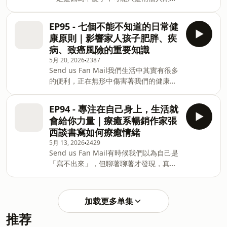
一樣嗎？並不是只有工作壓力才會讓皮質
整界線，也接受某些階段的不平衡。也許
走進了比較難的冬季。這一集，我邀請好
醇升高，但其實減脂、重訓、跑步、睡眠
我們不一定都要去旅行、不一定都要遠距
朋友 Melody 許安璿來聊婚姻。從我們十
不足、生活忙碌，都可能讓身體長時間處
EP95 - 七個不能不知道的日常健
工作，但我們都可以問問自己：在工作、
年前因為工作認識，後來發現我們的人生
於壓力狀態。這集冥想，我想陪你一起放
家庭和責任之外，有沒有一件真正重要的
康原則｜影響家人孩子肥胖、疾
節奏其實很同步，像是生孩子的時間點、
慢腳步，透過呼吸、身體覺察與觀想練
事，是我想放回人生前面的？這一集，陪
病、致癌風險的重要知識
婚姻裡遇到的課題，甚至創業的階段，都
習，溫柔地安撫神經系統，讓身體從緊繃
你
5月 20, 2026
2387
在差不多的時間經歷，甚至那些很想罵老
與警戒中慢慢鬆開。適合收聽的時機：☁️
Send us Fan Mail我們生活中其實有很多
公、很想逃離婚姻的時刻也是！Melody
因為減肥壓力很大的時候☁️ 正在減脂、控
的便利，正在無形中傷害著我們的健康卻
分享她和先生 Audi 曾經有一段幾乎天天
制飲食，卻特別容易嘴饞的時候☁️ 重訓、
不自知。 前陣子因為這件事和老公吵架，
吵架的日子，也曾經真的走到「是不是該
有氧運動或長跑之後☁️ 覺得情緒煩躁、容
覺得他好像對家人、小孩的健康不在意，
離婚」。可是後來她發現，關係裡很多不
易不耐煩的時候☁️ 運動後睡前想讓身心慢
EP94 - 專注在自己身上，生活就
他告訴我他並不是不在意，而是沒有意
滿，不只是對方的問題，也有一部分是自
慢安靜下來的時候不需要逼自己清空思
會給你力量｜療癒系暢銷作家張
識，所以讓我想錄這一集分享我的健康意
己還沒有被照顧好的情緒、投射和期待。
西談書寫如何療癒情緒
識與原則。這集會聊到：- 為什麼我會重
當她開始好好照顧自己，婚姻反而慢慢從
5月 13, 2026
2429
視塑膠加熱、外食包裝與不沾鍋？- 買東
拉扯，變成一種更自由的陪伴。我們也聊
Send us Fan Mail有時候我們以為自己是
西一定會翻到背面看成分表的原因- 糖、
到伴侶之間的成長速度、親子關係裡媽媽
「寫不出來」，但聊著聊著才發現，真正
香精、色素、加工食品，對孩子與大人的
常常想當橋樑的疲憊、以及婚姻到底是不
卡住的也許不是文字，而是心裡有太多聲
長期影響？- 為什麼「方便」，其實不適
是一定要走一輩子。很喜歡 Melody 說，
音在問：這樣寫可以嗎？別人會怎麼看？
合變成每天的生活方式？- 如何重新建立
婚姻是一季一季的。有時候春天來了，有
我到底是寫給誰的？這一集和療癒系華文
家裡的健康習慣與選擇原則？這集並不是
時候冬天很長，但也許我們不需要急著替
加载更多单集
暢銷作家張西一起散步，從社群時代的創
想販賣焦慮，也不是要大家突然變成極端
推荐
作焦慮，聊到寫書時面對空白頁的壓力，
健康的人，而是想分享很多我們從小覺得