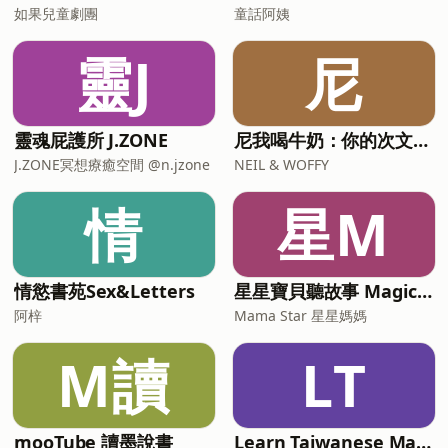
如果兒童劇團
童話阿姨
靈J
尼
靈魂屁護所 J.ZONE
尼我喝牛奶：你的次文化指南
J.ZONE冥想療癒空間 @n.jzone
NEIL & WOFFY
情
星M
情慾書苑Sex&Letters
星星寶貝聽故事 Magic Chinese Stories for Kids
阿梓
Mama Star 星星媽媽
M讀
LT
mooTube 讀墨說書
Learn Taiwanese Mandarin