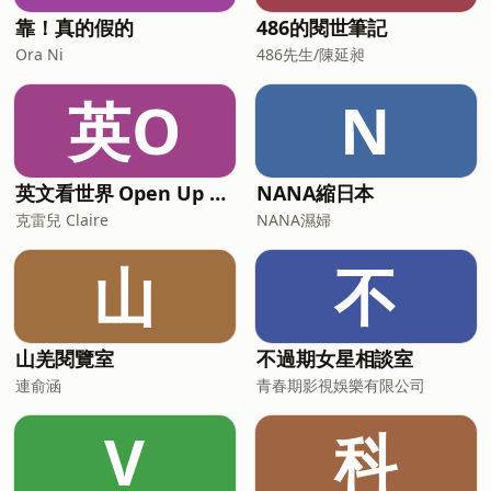
著好奇心，換上一雙新的眼睛，去體驗不
靠！真的假的
486的閱世筆記
同國
Ora Ni
486先生/陳延昶
英O
N
英文看世界 Open Up English with Claire
NANA縮日本
克雷兒 Claire
NANA濕婦
山
不
山羌閱覽室
不過期女星相談室
連俞涵
青春期影視娛樂有限公司
V
科