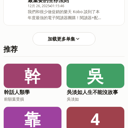
最重要的生存法則
情緒主題動畫、無限次數觀看👉輸入專屬
與體能科學化訓練，帶回來給台灣大眾的
12月 26, 2025
01:15:46
折扣碼「350sho」，再折 350 元🔍查看
先驅之一，也是極少數能夠將學術殿堂的
我們和很少做促銷的樂天 Kobo 談到了本
完整課程介紹：
知識，整合進適合一般大眾的訓練法的專
年度最強的電子閱讀器團購！閱讀器+配
https://hi.sat.cool/wrZgS--今天邀請到的
家。他不但是許多健身教練的教練，還是
件享有超高折扣，還能獲得最高 1200 的
來賓是我們爸媽的明燈，孩子的救星，黃
讓台灣社會開始注重用肌力來對抗老化的
購書金🤯優惠期間為 12/25~1/2，如果明
瑽寧醫師！自從女兒出生之後，黃醫師的
推手。自從我從五年前開始踏入運動科
年的新年新希望是培養閱讀習慣，這檔團
文章和影片就陪我們度過了不少擔心害怕
加载更多单集
購千萬不要錯過！👉網址：
的夜晚，這次能有機會邀請到他來上節
推荐
https://lihi.vip/dmnBB記得要輸入折扣
目，我和老婆都超級興奮的！而我們這次
碼 SHOSHO 才能享受優惠喔。--今天邀請
要討論的主題，就是所有爸媽的最棘手的
到的是本節目的第一位來賓：作家藍白
問題：如何處理並且接住孩子的情緒。明
拖！我認識他十年了，那時候剛完成單車
明睡著的時候看起來像天使，怎麼起來之
幹
吳
環遊世界的壯遊，也透過他認識了許多熱
後一瞬間成了小惡魔？出了門之後，如果
愛旅行的朋友，我的好兄弟，融融歷險記
是在公共場合像是便利商店吵著要買玩
的 Ben，就是在那一陣子認識的。這幾年
具，還能把他
我們都各自成家當了爸爸，也讓我們沒辦
幹話人類學
吳淡如人生不能沒故事
法隨時來場說走就走的大旅行，但我們內
前額葉受損
吳淡如
心背包客的靈魂還是蠢蠢欲動，而他找到
了一個最適合他的旅行方式，到處去打
靠
4
工。你可能會納悶，這算哪門子的旅行方
式啊？但仔細想想，除了美景和美食以
外，旅行之所以迷人，就是它能讓我們帶