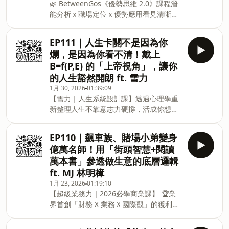
🌿 BetweenGos《優勢思維 2.0》課程潛
讀到成績可以上台大法律，又在看破了世
念大學，以及哪時候該推孩子一把讓他能
能分析ｘ職場定位ｘ優勢應用看見清晰的
俗的痛苦之後，走向了身心靈這條路。她
夠堅持下去，哪時候又該放手讓他自由探
職涯下一步課程介紹：
不但是資深的蘇菲旋轉舞者，還是將馬雅
索，軒哥都有很精采的分享。最後我們當
https://bgs.pse.is/sho【10 年職涯服務
十三月亮曆法引進亞洲和台灣的第一人。
然也聊到，當我們現在大部分工作都能讓
EP111｜人生卡關不是因為你
平台 × 7000+ 學員實證】✨內含【ISME
而他們現在一起經營初心苑這個身心靈療
AI代
爛，是因為你看不清！戴上
職場優勢測驗】正式版 (市價 600 元)結帳
癒的品牌，幫助忙碌的現代人能夠放鬆身
B=f(P,E) 的「上帝視角」，讓你
輸入「sho」再享專屬折扣👉新年限時優
心，找回健康和平靜。而頌缽，就是他們
的人生豁然開朗 ft. 雪力
惠｜現折 $601（即日起至 2026/2/28）
想要推廣給大眾的一個工具。兩位老師在
1月 30, 2026
01:39:09
👉日常成長優惠｜現折 $300（2026/3/1
這本書破除了許多頌缽的迷思，並且以淺
【雪力｜人生系統設計課】透過心理學重
起）[1] Talent｜天賦探索與深度解析：
顯易懂的方式解釋它背後的科學原理，當
新整理人生不靠意志力硬撐，活成你想成
探索天賦四大方法 + 12 種 ISME 優勢深
然最重要的，是頌缽音療對現代人幾個最
為的樣子。👉專屬折扣碼（再折350元）
度解析[2] Position｜自我職場定位：建立
實用的功效，像是幫助睡眠、專注、以及
「SHO350」打造屬於你的人生系統：
內在指南針，看見適合自己的下一步方向
調節情緒等等。如
EP110｜飆車族、賭場小弟變身
https://hi.sat.cool/nTjAL💡內外在系統診
[3] Actions｜優勢鍛鍊計畫：放大優勢，
億萬名師！用「街頭智慧+閱讀
斷：B = f ( P × E )» 拆解卡住你的內在模
管理盲點，開始我的行動計畫[4]
萬本書」參透做生意的底層邏輯
式與環境結構，找出關鍵阻力與推力🔹3
Strength｜潛能強化，打造具體優勢：拆
ft. MJ 林明樟
大核心模組 » 將模糊自我成長，設計成可
解價值觀、職能、天賦，具體化成你的一
1月 23, 2026
01:19:10
執行、持續調整的系統工程🔹18 個心理學
頁式優勢說明[5] Case Study &amp; S
【超級業務力｜2026必學商業課】 🏆業
理論 × 24 套實用工具 » 生活、職場、家
界首創「財務 X 業務Ｘ國際觀」的獲利銷
庭都適用🔹30 天陪伴社群 » 講義練習 x
售系統！🏆台灣線上課程營收紀錄保持人
專屬社群討論，不靠意志力硬撐改變＊本
MJ 最新力作！專屬折扣碼（再折500
集節目和知識衛星合作播出－今天邀請到