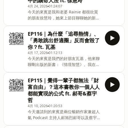
中的續命大法 ft. 徐慧玲
在用的半人馬工作流，讓人類與 AI 高效
4月 24, 2026
01:24:07
協作◾️突圍單一線性職涯｜用投資組合思
今天的來賓是我和老婆 Rainie 都很欣賞
維佈局，打造不可取代的多重職涯組合
的朋友徐慧玲，她來上節目聊聊她的新
◾️AI 原生公司解密｜Base44、Lovable 等
書：《偏心自己，不必向誰說明》。為什
案例，把變現邏輯複製到你產業⭐ 募資獨
麼要偏心自己呢？我想她的經歷會有很多
家好禮｜哈佛創業社群第一手洞察，看見
EP116｜為什麼「追尋熱情」、
女性朋友感同身受喔。她 23 歲成為母
你從沒想過的新商機📚課程限時低於 39
「勇敢跳出舒適圈」反而會毀了
親、24歲在還沒有仔細思考的情況下和先
折！結帳輸入專屬優惠碼 「sho198」 再
你？ft. 瓦基
生一起創業，25歲就成了雙寶媽。於是他
折$350元👉馬上入手：
4月 17, 2026
01:12:13
在妻子、媽媽、女兒、長姐、媳婦、創業
https://hi.sat.cool/xDEbl今天邀請到的來
今天的來賓是我們的好朋友瓦基，他來聊
夥伴、職業講師的多重身份中，走過各種
賓是哈佛商學院的資深講師 Christina
聊剛出版的新書：《情境智慧》。我在這
自我懷疑，幾乎燃燒殆盡。但就在一次又
Wallace。她不但是位連續創業家，天使
本書的序分享了我自己的經驗，隨著頻道
一次夜深人靜的獨處時間，經過無數次的
投資人，現在還在百老匯經營一間製作公
觀眾和電子報的訂閱數增加，我也越來越
練習，她慢慢的把自己找回來，一路走到
司。她今
EP115｜覺得一輩子都無法「財
常收到讀者來訊「問事」。有的是問職
現在，成為自己最喜歡的樣子。她把這段
富自由」？這本書教你一個人人
涯，有的是問減肥卡關，其實，我都很想
故事以及她做過的各種練習寫成了這本
都能實現的公式 ft. 郝哥&蔡宇
回：「施主，這個問題應該要問你自
書，希望能夠鼓勵到所有身兼數職，感到
哲
己。」不是我不願意回答，而是如果不弄
喘不過氣來的現代人。讓我們一起來聽聽
4月 10, 2026
01:20:53
清楚每個問題背後的脈絡就給建議，那這
她的故事吧。慧玲台北新書分享會資訊：
今天邀請到的來賓是兩位暢銷作家兼超人
些建議有很高的機率是不適用在自己身上
https://www.facebook.com/events/851296901304125
氣 Podcast 主持人郝旭烈郝哥以及蔡宇哲
的。因為在這個網路時代，似乎每個人都
●時間： 4/25 (六) 14:30 - 16:00（14:00
老師！我們要來聊聊他們剛出的一本新
是專家，各種成功學或者減肥方法眾說紛
開放入場）●地