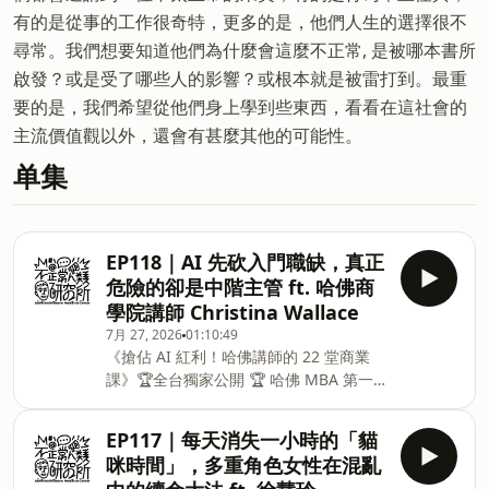
有的是從事的工作很奇特，更多的是，他們人生的選擇很不
尋常。我們想要知道他們為什麼會這麼不正常, 是被哪本書所
啟發？或是受了哪些人的影響？或根本就是被雷打到。最重
要的是，我們希望從他們身上學到些東西，看看在這社會的
主流價值觀以外，還會有甚麼其他的可能性。
单集
EP118｜AI 先砍入門職缺，真正
危險的卻是中階主管 ft. 哈佛商
學院講師 Christina Wallace
7月 27, 2026
01:10:49
《搶佔 AI 紅利！哈佛講師的 22 堂商業
課》🏆全台獨家公開 🏆 哈佛 MBA 第一
手課堂內容✒︎ 7 小時課程，從只會 AI 工
具升級為駕馭 AI 的商業決策者◾️看懂 AI
EP117｜每天消失一小時的「貓
時代商業規則｜更新過時的商業框架，避
咪時間」，多重角色女性在混亂
免錯誤決策◾️人機協作管理｜導入矽谷都