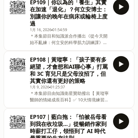
EP109｜你以為的「養生」其實
元）：sho500課程連結：
的來賓，是我追蹤和仰慕已久的雪力老
在加速「退化」？何立安博士：
https://hi.sat.cool/WrCE91️⃣人生最強價
師。她的 YouTube 頻道
別讓你的晚年在病床或輪椅上度
速器 » 懂人心＋同視野＋能佈局，從「賣
&quot;Sherry&#39;s Notes 雪力的心理
過
東西」升級為「談生意」，掌握推動決策
學筆記&quot; 現在已經突破 50 萬訂閱
1月 16, 2026
01:54:59
的商業操盤能力2️⃣ 數字力 × 業務力 » 用
了。恭喜恭喜雪力老師！他是哥倫比亞大
＊本集節目和知識派合作播出《從今天開
杜邦方程式、CAC 與 LTV 精準決策，不只
學畢業的組織心理學家，也是MBTI國際
始不亂練：何立安的科學肌力訓練課》從
拼成交，也要能創造真實獲利！3️⃣ MJ 獨
認證
思維、動作到課表，打造長期進步、不受
家銷售飛輪 » 系統性打造可複製的成交引
傷的訓練系統課程連結：
擎，讓業績具備穩定成長的慣性4️⃣ 全產業
EP108｜黃瑽寧：「孩子要有多
https://pse.is/8j7nep輸入
銷售地圖 » 將多年輔導百業、橫跨國際市
絕望，才會想和AI聊心事」打罵
【SHOSHO2026】再折 $400！何立安博
場的經驗，整理成六大銷售階段的實戰工
和 3C 育兒只是父母沒招了，但
士 首次開設線上課！①解構過往重訓迷
具包 5️⃣ 賦能團隊銷售文化 » 告別單兵獨
其實你還有更好的策略
思，重新建立正確、科學的訓練認知②多
鬥，透過 K 值激勵與戰情室管理，打造具
1月 9, 2026
01:25:37
機實拍動作細節，清楚呈現「做對的時
備獲利共識的「全員銷售」戰隊＊本集節
＊本集節目由知識衛星贊助撥出【 黃瑽寧
候，身體應該是什麼狀態」③完整公開各
目和知識衛星合作播出－今天邀請到的來
醫師的情緒成長百科】✅ 10大情境練習，
項動作的進退階技巧，從此告別受傷④傳
賓是我相當佩服的老師
解決常見情緒問題✅ 4 步應對口訣，引導
授自主規劃與調整課表的實戰能力，不再
孩子建立正向情緒循環✅ 3大面向穩定情
盲從制式的訓練菜單－今天邀請到的來賓
EP107｜藍白拖：「怕被岳母看
緒，親子對話、伴侶溝通、調節自身情緒
絕對是最重量級的喔，你等一下看他的肌
到我在收垃圾...」從暢銷作家到
✅ 從大腦發展看懂孩子需求，以科學方法
肉SIZE就知道。怪獸訓練的創辦人何立安
時薪打工仔，領悟到了 AI 時代
有效情緒教養🎁 加碼：7 部獨家提供原創
博士！他是台灣最早把國外最新進的肌力