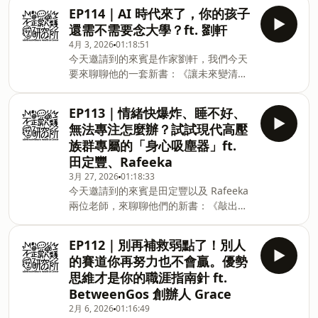
書：《財富自由心理學》。我想財富自由
紜，很多還是互相矛盾的，而每派方法都
EP114｜AI 時代來了，你的孩子
這四個字，應該是包括我在內許多人的人
有其支持者和成功案例，我們到底要聽誰
還需不需要念大學？ft. 劉軒
生目標。從年輕的時候，我就嚮往進科技
的？最好的方法，就是聽自己的。而這本
4月 3, 2026
01:18:51
公司領股票，自己創業，或者是在股票甚
書就是在人生各個領域，教你戴上「科
今天邀請到的來賓是作家劉軒，我們今天
至其他風險更大的市場上投機，想要趕快
學」的眼鏡，過濾這些資訊，並且審視自
要來聊聊他的一套新書：《讓未來變清
賺到一筆讓自己這輩子都不用再工作的
己的情境後，來做出最符合自己的決策。
楚》。最近在和朋友聚會的時候，一定會
錢，然後就實現財富自由了。但隨著自己
這集節目我們也分享了許多過去喝的毒雞
聊到的議題，就是孩子的教育了。在 AI
在這條路上跌跌撞撞，並且讀了越來越多
湯還有掉進去的坑，相信你聽了一定也會
EP113｜情緒快爆炸、睡不好、
進步得這麼快的世界，幾乎沒有人能夠預
的書之後，才發覺之前那個想法是大錯特
心有戚戚焉喔。訂閱我的電子報：✉️
無法專注怎麼辦？試試現代高壓
測三年後世界會變得怎樣。以前大家遵循
錯，那恰恰是讓自己朝心目中理想生活的
https://shosho.tw/free收聽不正常
族群專屬的「身心吸塵器」ft.
的那條康莊大道，就是念書考試拿學位在
反方向前進。其實，我一開始對於財富自
田定豐、Rafeeka
大公司慢慢往上爬這條路，已經行不通
由的定義就下錯了。所以我們這集節目先
3月 27, 2026
01:18:33
了。就連我們都沒辦法確定幾年後自己的
由郝哥從「財富自由」的定義開始聊起，
今天邀請到的來賓是田定豐以及 Rafeeka
工作還在不在，又要怎麼為孩子指引未來
接下來談到了許多會妨礙我們達到這個目
兩位老師，來聊聊他們的新書：《敲出自
的方向呢?於是軒哥寫了這套書，一本是給
標的障礙，宇哲老師也用他的心理學專
我療癒力》豐哥之前就有來上過節目，跟
家長，另一本是給孩子的。他認為與其給
業，教我們如何去避開這些陷阱，讓我們
我們分享他可以拍成電視劇的傳奇故事。
孩子指令，不如跟他們開啟一段雙向的對
能更輕鬆的往財富自由的這條路前進。我
EP112｜別再補救弱點了！別人
而之後他因為經歷了人生的另一個挫折和
話，而這套書就是這場對話的工具書。分
深深地相信，這本書講的內容，就是人人
的賽道你再努力也不會贏。優勢
低谷，在因緣際會下遇上了頌缽這個身心
別讓家長和孩子都能夠依照書中的建議，
都可以執行，而且成功機率最高的方法
思維才是你的職涯指南針 ft.
療癒的工具，以及認識了 Rafeeka 老師。
循序漸進的一起描繪出在這個偉大航道上
了。你
BetweenGos 創辦人 Grace
Raffeka 老師的故事也是不遑多讓啊，她
的航海圖。我們在節目中聊了許多家長們
2月 6, 2026
01:16:49
從一個被原住民阿嬤領養的女孩，自己苦
關心的議題，像是到底孩子還需不需要去