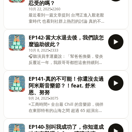
忍受的嗎？
https://fstry.pse.is/9d5bpz —— 以上為
工作！ 只要你未在學、連續待業／失業達
10月 22, 2025
2260
Firstory Podcast 廣告 —— 【本集節目插
60天以上，即可申請： 🔹尋職津貼：每月
最近看到一篇文章提到 台灣正進入厭老厭
入司法院廣告】 聊到「原住民加分」，總
$6,000，最高 $18,000！ 🔸就業獎勵金：
童時代 也看到社群上熱烈的討論 真的不
有許多討論。這真的是特權嗎？ 司法院
成功就業滿90天、 180天，最高可領
是所有的孩子都吵鬧 也不是所有的老人都
《司事 Law 室》邀花蓮地院張宏節院長
$30,000。 🔹總補助最高 $48,000！ 🔗
頑固 也想問造成困擾的源頭 是制度還是
溫和解析「積極平權」，並釐清「外加名
EP142-當大水退去後，我們該怎
立即申請： 上「台灣就業
社會氛圍使然呢？ 加入會員，支持節目：
額」不影響他人。 也聊聊「很會唱歌」這
麼協助彼此？
https://ckuqoda2j1e3w08922yoz4f8z.firstory.io/join
種稱讚，為何可能是「會呼吸的痛」？ 這
10月 8, 2025
2333
留言告訴我你對這一集的想法：
裡收聽： S5E6｜從「積極平權」角度出
🎧聽演員李運慶說：「幫爸爸換藥，發炎
https://open.firstory.me/user/ckuqoda2j1e3w08922
發！ 司法如何尊重原住民族文化？ ft. 張
反覆近一年，我跟哥哥都想這會持續到什
Powered by Firstory Hosting
宏節院長 https://pse.is/LawsS5E6 -- 最
麼時候呢？」👉
近「平埔原住民族群身份法」的通過施行
https://fstry.pse.is/9b9tmq
EP141-真的不可能！你還沒去過
讓許多平埔族群有了政府的正名與法律保
&nbsp;&nbsp;照顧人生無法預期何時
障 但無論什
阿米斯音樂節？！feat. 舒米
來！「先來一杯 我們再聊」聆聽照顧者、
恩、努努
陪你預備長照未來！點擊連結，讓我們有
9月 24, 2025
3075
機會不在照顧困境掙扎。 —— 以上為
=工商時間= 全台最 Chill 的音樂節，徜徉
Firstory Podcast 廣告 —— 感謝各界超人
在東部特有的山海之間 超過 65 組演出團
們相助 讓受災地區盡快恢復 現在我們還
隊、150 攤美食文創市集 感受當代原民文
可以做什麼？ 而中央與地方該做什麼？
化的 Vibe 與能量 就在《2025 阿米斯音
加入會員，支持節目：
EP140-別叫我成功了，你知道成
樂節》 🗓️日期：2025 年 11／8 （六）、
https://open.firstory.me/user/ckuqoda2j1e3w08922y