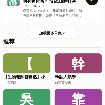
功有奪難嗎？ feat.嚎哮排演
11／9（日） 🏠地點：都蘭鼻（台東都蘭
留言告訴我你對這一集的想法：
9月 10, 2025
3319
部落） 🎟️售票連結｜
https://open.firstory.me/user/ckuqoda2j1e3w08922
🎧聽宅女小紅說：「我媽喜歡打麻將，但
https://user295161.pse.is/86fyx6 -- 加
Powered by Firstory Hosting
照顧爸爸期間，她變得不敢出門，我覺得
入會員，支持節目：
她很累。」👉
https://open.firstory.me/user/ckuqoda2j1e3w08922y
https://fstry.pse.is/9b9ujv
留言告訴我你對這一集的想法：
&nbsp;&nbsp;照顧人生無法預期何時
https://open.firstory.me/user/ckuqoda2j1e3w08922
加载更多单集
來！「先來一杯 我們再聊」聆聽照顧者、
Powered by Firstory Hosting
推荐
陪你預備長照未來！點擊連結，讓我們有
機會不在照顧困境掙扎。&nbsp; —— 以
上為 Firstory Podcast 廣告 —— =工商時
間= 嚎哮排演《別叫我成功：藝術界歸來
【
幹
的兒子》 演出日期｜𝟐𝟎𝟐𝟓.𝟏𝟎.𝟎𝟑(五)—
𝟏𝟎.𝟏𝟐(日) 演出場次｜週五𝟏𝟗:𝟑𝟎、週六
𝟏𝟒:𝟑𝟎/𝟏𝟗:𝟑𝟎、週日𝟏𝟒:𝟑𝟎 演出地點｜臺北
表演藝術中心 球劇場 購票連結｜
【生物老師聊自然】小故事，談生態
幹話人類學
https://lihi.cc/vF43v ➡️「阿嘟你講真」
小虎老師
前額葉受損
粉絲專屬9折優惠碼：「ADU09」（優惠
期間自09/10中午12點至演出結束） 加入
吳
靠
會員，支持節目： https://open.firstor