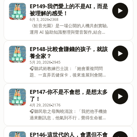
穩定學習。&nbsp;「期待有一天，教育能
EP149-我們愛上的不是AI，而是
終止貧窮世襲，弭平城鄉及貧富差距，讓
被理解的感受！
每個孩子都有選擇未來的能力。」&nbsp;
6月 3, 2026
2368
捐款連結▶️ https://fstry.pse.is/9f67e7
《鮭音光園》是一場公開的人機共創實驗,
—— 以上為 FMTaiwan 與 Firstory
運用 AI 協助知識整理與聲音製作,結合哲
Podcast 廣告 —— 今天請來醫美界最敢
學、心理學等跨域觀點及每集原創歌曲,陪
講的唐君豪醫師但我們最想了解的不是醫
伴你在獨立思考中感受內心平靜。立即點
美而是連漂亮都要用來比賽的焦慮加入會
EP148-比較會賺錢的孩子，就該
擊,走進《鮭音光園》,讓思考與旋律陪伴
員，支持節目：
養全家？
你前行。 https://fstry.pse.is/9f4xed
https://adjurusure.firstory.io/join留言
5月 20, 2026
2945
—— 以上為 Firstory Podcast 廣告 ——
告訴我你對這一集的想法：
🎧聽武術教練巴士說：「她會重複問問
朋友已讀不回但AI卻隨時陪你聊天如果有
https://open.firstory.me/user/ckuqoda2j1e3w08922
題、一直弄丟健保卡，後來進展到會開始
個存在永遠支持你理解你你會不會也慢慢
Powered by Firstory Hosting
走失。」👉 &nbsp;
開始相信它比身邊的人更懂自己？加入會
https://fstry.pse.is/9b9r4m &nbsp;照顧
員，支持節目：
EP147-你不是不會想，是想太多
人生無法預期何時來！「先來一杯 我們再
https://adjurusure.firstory.io/join留言
了！
聊」聆聽照顧者、陪你預備長照未來！點
告訴我你對這一集的想法：
4月 29, 2026
2176
擊連結，讓我們有機會不在照顧困境掙
https://open.firstory.me/user/ckuqoda2j1e3w08922
🎧聽民歌之母陶曉清說：「我把他手機搶
扎。&nbsp; —— 以上為 Firstory
Powered by Firstory Hosting
過來刪訊息，他氣到不行，覺得生命被掌
Podcast 廣告 —— 家家有本難念的經但
控了。」👉 https://fstry.pse.is/9cues5
是誰要承擔來念這本經「如果孩子的出
&nbsp;&nbsp;&nbsp;照顧人生無法預期
生，是為了繼承自己的勞碌、恐慌、貧
EP146-這世代的人，會選但不會
何時來！「先來一杯 我們再聊」聆聽照顧