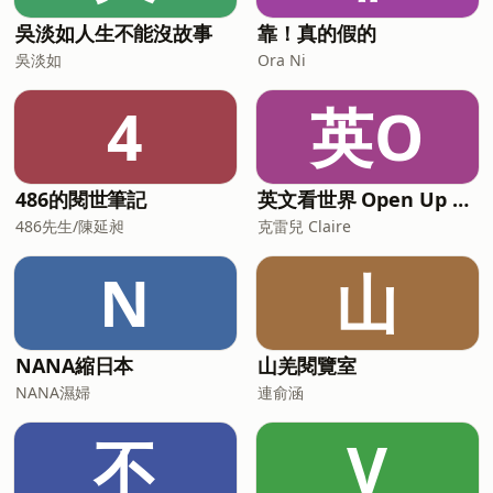
吳淡如人生不能沒故事
靠！真的假的
吳淡如
Ora Ni
4
英O
486的閱世筆記
英文看世界 Open Up English with Claire
486先生/陳延昶
克雷兒 Claire
N
山
NANA縮日本
山羌閱覽室
NANA濕婦
連俞涵
不
V