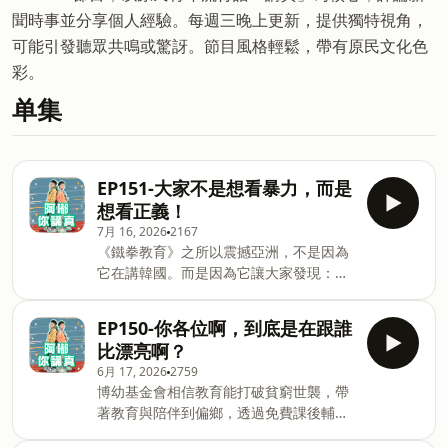
聞時事並分享個人經驗。每週三晚上更新，提供獨特視角，
可能引發聽眾共鳴或驚訝。節目風格輕鬆，帶有原民文化色
彩。
单集
EP151-大家不是想看暴力，而是
想看正義！
7月 16, 2026
2167
《鐵拳教育》之所以震撼亞洲，不是因為
它在講韓國。而是因為它讓大家發現：每
個人都覺得自己是受害者，但真正出問題
的，可能是我們共同相信的教育制度。加
EP150-你各位啊，到底是在跟誰
入會員，支持節目：
比漂亮啊？
https://adjurusure.firstory.io/join留言
6月 17, 2026
2759
告訴我你對這一集的想法：
博幼基金會相信教育能打破貧窮世襲，帶
https://open.firstory.me/user/ckuqoda2j1e3w08922
著教育與陪伴到偏鄉，透過免費課後輔導
Powered by Firstory Hosting
與生活支持服務，長期陪伴偏遠地區孩子