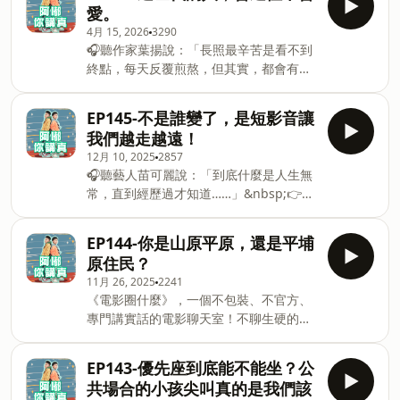
窮，那麼不生也是一種善良」加入會員，
愛。
者、陪你預備長照未來！點擊連結，讓我
支持節目：
4月 15, 2026
3290
們有機會不在照顧困境掙扎。 —— 以上
https://adjurusure.firstory.io/join留言
🎧聽作家葉揚說：「長照最辛苦是看不到
為 Firstory Podcast 廣告 —— 常被「我
告訴我你對這一集的想法：
終點，每天反覆煎熬，但其實，都會有終
是不是想太多？」貼上內耗、玻璃心、優
https://open.firstory.me/user/ckuqoda2j1e3w08922
點的……」👉
柔寡斷的標籤嗎？或許你的想太多也許很
Powered by Firstory Hosting
https://fstry.pse.is/9b9rue
反直覺其實是你高情商的表現！ 加入會
EP145-不是誰變了，是短影音讓
&nbsp;&nbsp;&nbsp;照顧人生無法預期
員，支持節目：
我們越走越遠！
何時來！「先來一杯 我們再聊」聆聽照顧
https://adjurusure.firstory.io/join留言
12月 10, 2025
2857
者、陪你預備長照未來！點擊連結，讓我
告訴我你對這一集的想法：
🎧聽藝人苗可麗說：「到底什麼是人生無
們有機會不在照顧困境掙扎。 —— 以上
https://open.firstory.me/user/ckuqoda2j1e3w08922
常，直到經歷過才知道……」&nbsp;👉
為 Firstory Podcast 廣告 —— 油羅奔！
Powered by Firstory Hosting
https://fstry.pse.is/9b9t3d
我們回來啦！ 謝謝大家殷殷期盼阿嘟你講
&nbsp;&nbsp;照顧人生無法預期何時
真 今年正式回歸正常雙週更（如果沒意外
EP144-你是山原平原，還是平埔
來！「先來一杯 我們再聊」節目聆聽照顧
的話🤣） 還請大家多多支持！！ 加入會
原住民？
者、陪你預備長照未來！點擊連結，讓我
員，支持節目：
11月 26, 2025
2241
們有機會不在照顧困境掙扎。 —— 以上
https://adjurusure.firstory.io/join 留言
《電影圈什麼》，一個不包裝、不官方、
為 Firstory Podcast 廣告 —— 本集節目
告訴我你對這一集的想法： Powered by
專門講實話的電影聊天室！不聊生硬的鏡
由【勞動部勞動力發展署】廣告贊助播出
Firstory Hosting
頭美學，只聊最真實的觀影感受。從大銀
支援青年就業計畫來了！ 最高4萬8千元獎
幕上的荒謬吐槽、電影圈的奇人異事，到
勵金等你領！ 15至 29歲第一次找工作的
EP143-優先座到底能不能坐？公
那些熱門影劇的選片指南，帶你看看電影
青年注意！ 勞動部「支援青年就業計畫」
共場合的小孩尖叫真的是我們該
圈到底在玩什麼！
提供實質獎勵與專人輔導，助你順利找到