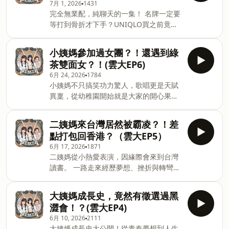
7月 1, 2026
1431
Hosting provided by SoundOn
完全無業配，純聊天的一集！ 名牌一定要
等打到骨折才下手？UNIQLO買之前竟然
要先想一下？究竟是精打細算，還是能省
則省？ 這一集來聊聊三位姨媽各自的消費
小姨媽參加過女團？！還遇到綠
習慣、購物原則，以及讓人又好笑又有共
茶雙面女？！(雲大EP6)
鳴的省錢日常。 -- Hosting provided by
6月 24, 2026
1784
SoundOn
小姨媽不只搞笑功力驚人，歌唱更是天賦
異稟，從幼稚園開始就是大家的開心果！
這集分享小姨媽一路追夢的歷程，從歌手
夢的萌芽、模特之路以及女團徵選的酸甜
二姨媽來台灣居然被霸凌？！差
苦辣， 還有些影響人生方向的關鍵時刻，
點打包回香港？（雲大EP5）
一起來聽聽小姨媽的精彩故事！ --
6月 17, 2026
1871
Hosting provided by SoundOn
二姨媽從小熱愛表演，因緣際會來到台灣
讀書。 一路走來經歷夢想、挫折與轉彎，
卻始終沒有放棄舞台！ 這集一起來聽聽她
如何從追夢少女，走上自媒體創作之路。
大姨媽成長史，竟然有徵選過黑
-- Hosting provided by SoundOn
澀會！？(雲大EP4)
6月 10, 2026
2111
大姨媽成長史大公開！從青春夢想到人生