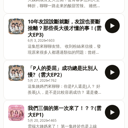
轉折，聊聊一路走來的酸甜苦辣。 雖然沒
能踏進演藝圈的大門，但對表演的熱愛從
未改變！ 回頭看看才發現，每個走過的足
10年友誼說斷就斷，友誼也要斷
跡，都成就了現在的自己。 -- Hosting
捨離？那些長大後才懂的事！(雲
provided by SoundOn
大EP3)
6月 3, 2026
1603
這集想來聊聊友情。 收到粉絲來信後，發
現原來很多人都遇過類似的問題：曾經很
好的朋友，怎麼長大後說淡就淡了？ 甚至
一段維持了十年的友誼，也可能在某個瞬
「P人的委屈」成功總是比別人
間畫下句點。 姨媽們也來分享自己的友情
慢?（雲大EP2）
故事，以及長大後慢慢學會接受的事。 --
5月 27, 2026
1762
Hosting provided by SoundOn
這集姨媽們來聊聊：你是P人還是J人？ 好
羨慕J人，是不是比較容易成功？ 還是傻P
有傻福，靠直覺亂走也能闖出一片天？ 原
來姨媽們都是…… -- Hosting provided
我們三個的第一次來了！？？(雲
by SoundOn
大EP1)
5月 20, 2026
1465
雲端大姨媽來了！ 第一集終於也是上線