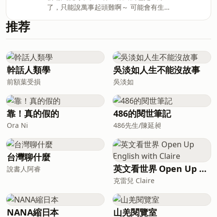
了，只能說萬事起頭難啊～ 可能會有生活
碎念，情緒分享，和各種姨媽來時會有的
推荐
主題分享， 期待未來“雲端大姨媽”每週三
雲端報到，陪伴大家每個歡樂的時光！ --
Hosting provided by SoundOn
幹話人類學
吳淡如人生不能沒故事
前額葉受損
吳淡如
靠！真的假的
486的閱世筆記
Ora Ni
486先生/陳延昶
台灣聊什麼
英文看世界 Open Up English with Claire
說書人阿睿
克雷兒 Claire
NANA縮日本
山羌閱覽室