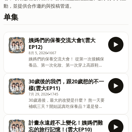
動，並提供合作邀約與投稿管道。
单集
姨媽們的保養交流大會!(雲大
EP12)
8月 5, 2026
1667
姨媽們的保養交流大會！ 從第一次接觸保
養品、第一次化妝、第一次穿上高跟鞋，
到一路摸索出適合自己的保養方式； 聊聊
保養愛用品、運動小習慣、飲食、睡眠，
30歲後的我們，跟20歲想的不一
以及如何照顧自己的身體與心情。 來輕鬆
樣(雲大EP11)
聊聊吧！ -- Hosting provided by
7月 29, 2026
1745
SoundOn
30歲過後，最大的改變是什麼？ 熬一天要
補眠三天？開始認真吃保養品？還是發現
體力、代謝真的回不去了？ 除了身體變
化，心態、甚至對人生的看法～姨媽們一
計畫永遠趕不上變化！姨媽們難
起分享30歲後最有感的改變！ -- Hosting
忘的旅行記憶！(雲大EP10)
provided by SoundOn