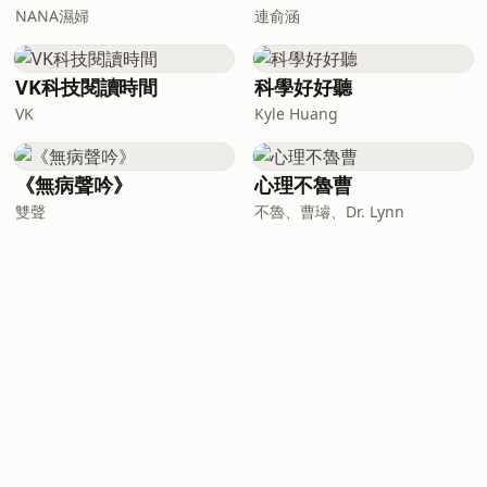
NANA濕婦
連俞涵
VK科技閱讀時間
科學好好聽
VK
Kyle Huang
《無病聲吟》
心理不魯曹
雙聲
不魯、曹璿、Dr. Lynn