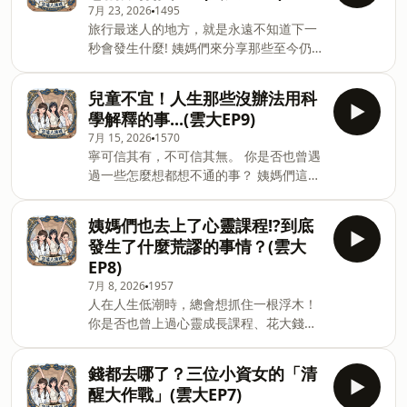
7月 23, 2026
1495
旅行最迷人的地方，就是永遠不知道下一
秒會發生什麼! 姨媽們來分享那些至今仍
忘不了的旅行回憶：東西遺失幸運找回、
街頭遇上搶匪、入住可怕的背包客棧… 旅
兒童不宜！人生那些沒辦法用科
行不只是看風景，更是在意外中學會應
學解釋的事...(雲大EP9)
變、成長，留下一輩子都說不完的回憶。
7月 15, 2026
1570
如果你也曾在旅行中遇過驚險、爆笑或超
寧可信其有，不可信其無。 你是否也曾遇
離譜的經歷，歡迎留言和我們分享，一起
過一些怎麼想都想不通的事？ 姨媽們這集
聊聊那些計畫永遠趕不上變化的旅行故
來分享那些超乎理解的經歷，至今仍找不
事！ -- Hosting provided by SoundOn
到答案的瞬間、有些讓人頭皮發麻，有些
姨媽們也去上了心靈課程!?到底
則意外的感到溫馨！？ ⚠️本集膽小者請斟
發生了什麼荒謬的事情？(雲大
酌收聽。 -- Hosting provided by
EP8)
SoundOn
7月 8, 2026
1957
人在人生低潮時，總會想抓住一根浮木！
你是否也曾上過心靈成長課程、花大錢去
算命？或是期待有人能為自己指點迷津？
心靈真的得到救贖了嗎？ 今天三位姨媽來
錢都去哪了？三位小資女的「清
分享她們那些「尬電」又真實的故事，聊
醒大作戰」(雲大EP7)
聊在低潮時，曾經相信過的一切。 --