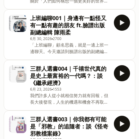
關於「人們如何構想一個更美好的世界」
的手段。這種雙面性的特質，可以說是擾
誤。首先，是誤讀了 角田光代在書中
這個主題，本書以平等、正義、革命此三
人的，你會不知道該同理還是厭惡他，甚
（p.53）提到：「小說的參考資料放在外
個概念為核心，透過不同的思想家他們是
至，我們或許也有可能成為他。 ▍本集
面租借的工作室，家裡的書櫃幾乎都是嗜
上班編聊001｜身邊有一點怪又
如何思考回應現實中的困境，又提出了什
書單： 貓頭鷹出版｜派翠西亞．海史密
好書。」 —— 此外，她在書中雖曾提到
有一點有趣的朋友 ft.臉譜出版
麼樣的解方，期望達到更公平與自由的未
斯Patricia Highsmith 《雷普利系列套
近期
副總編輯 陳雨柔
來。 ▍本集書單： 麥田出版｜大衛．朗
書》：https://www.cite.com.tw/book?
6月 30, 2026
2700
西曼 David Runciman 《世界還能變好
id=105926 也可單書購買：
「上班編聊」顧名思義，就是一邊上班一
嗎？》：
https://www.cite.com.tw/book?
邊聊天。今天邀請到臉譜出版的副總編輯
https://www.cite.com.tw/book?
id=104680 ▍本集重點： ➤ 一開始
雨柔來作客。由於主持人至平的前一身分
id=103383 ▍本集重點： ➤ 12位時代思
就知道兇手是誰的犯罪
正是臉譜出版的總編輯，為了迴避這層神
想巨人，開展平等、正義與革命的關鍵思
三群人選書004｜千禧世代真的
祕關係（？），本集改由代班主持人邠
考 ➤ 為什麼在所有人之中，就我這麼不
是史上最富裕的一代嗎？：談
如，帶大家一探兩位編輯工作的幕後花
幸？ ➤ 竊取他人自由的行為是一種罪行
《繼承經濟》
絮。 本集閒聊居多、音量偏吵，還請大家
➤ 奴隸制就是純粹的暴力 ➤ 把希望寄託
6月 23, 2026
1553
多多包涵。 ▍本集重點： ➤ 50個字以
在政治 ➤ 為什麼男性對女性的壓迫是這麼
我們許多人從小就相信努力就有回報，但
內，介紹臉譜出版 ➤ 把臉譜出版擬人化，
難以消除？ ➤ 女性比較少用「我們」 ➤
長大後發現，人生的機遇和機會不再取決
他會像是「有一點怪又有一點有趣的朋
女性面對的「陷阱」 ➤ 女人不是天生的，
於我們學了多少或賺了多少，而是能否從
友」 ➤ 以為大家喜歡，結果賣很差的書
而是後天形成的 ➤ 不論性別，我們所有人
父母那裡獲得支持——無論是支付學費、
➤ 自己覺得還好放棄的書，結果其他出版
都受困在傳統性別
三群人選書003｜你我都有可能
可以住在家裡、資助買房頭期款，或是有
社推出後大賣的書 ➤ 臉譜出版近期推薦
是「邪教」的追隨者：談《怪奇
人幫忙帶小孩。 那些能夠依靠父母經濟支
書：《餵魂》、《鎌倉妖貓俱樂部》 ➤ 臉
邪教檔案錄》
持和不能的人之間，出現了一道愈來愈大
譜出版必讀書單：《寶石之國》、《告訴