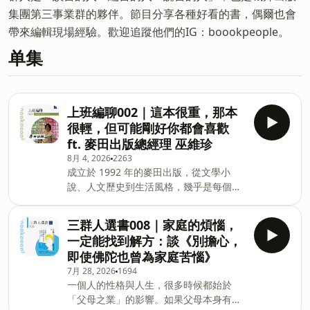
集團第三事業群的夥伴。節目分享各種好看的書，偶爾也會
帶來編輯現場經驗。歡迎追蹤他們的IG：boookpeople。
单集
上班編聊002｜這本很重，那本
很輕，但可能剛好你都會喜歡
ft. 麥田出版總經理 巫維珍
8月 4, 2026
2263
成立於 1992 年的麥田出版，從文學小
說、人文歷史到生活風格，幾乎是每個愛
書人書櫃裡不可或缺的存在。 本集節目
邀請到維珍，帶我們開箱一份「深度、議
三群人選書008｜家庭的煩惱，
題與趣味」兼具的私房書單。從戴伸峰
一定能找到解方：談《別擔心，
《第一顆藥》的文明省思、傑森．羅伯茲
即使佛陀也曾為家庭苦惱》
《萬物的名字》對世界的溫柔凝視，到岡
7月 28, 2026
1694
崎琢磨《咖啡館推理事件簿》的輕快解
一個人的性格與人生，很多時候都始於
謎，再從淺野一二O《漫畫家入門》解構
「父母之業」的影響。如果父母本身有很
創作靈魂，一路聊到跳脫思考框架的《朵