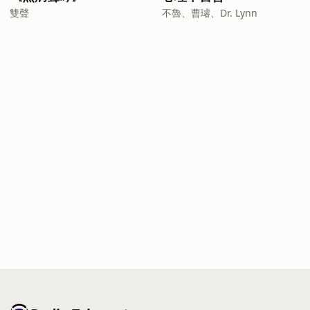
雙聲
不魯、曹璿、Dr. Lynn