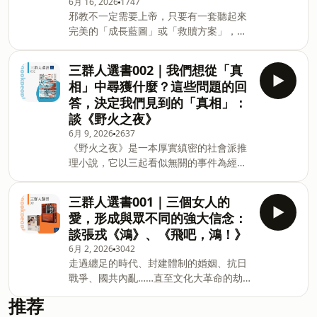
6月 16, 2026
1747
的鴻溝。父母銀行的有無，影響之深，從
我，你是怎麼死的》、《我在拍電影時思
邪教不一定需要上帝，只要有一套聽起來
學校教育的科系選擇，到「大小孩」現
考的事》 ➤ 執行過印象最深刻的出版故事
完美的「成長藍圖」或「救贖方案」，任
象，到對成家與生育的遲疑，我們看到家
（這次是鬼故事！）
何人都有可能在追求更好的自己時，一腳
庭經濟如何滲入個人生命的每一個決定。
───────────────────── 代班主
踏進那些精心包裝的陷阱中。《怪奇邪教
▍本集書單： 麥田出版｜伊麗莎．菲爾比
持人：李邠如 受訪人：謝至平、陳雨柔
三群人選書002｜我們想從「真
檔案錄》的作者J. W. 奧克提到「人人都是
(Eliza Filby) 《繼承經濟》：
🎧歡迎追蹤我們的IG，請搜尋：bo
相」中尋獲什麼？這些問題的回
邪教徒」，當我們對意義與成長的渴望逐
https://www.cite.com.tw/book?
答，決定我們見到的「真相」：
漸提升時，將成為這些教主最完美的獵
id=105604 ▍本集重點： ➤ 你的自由
談《野火之夜》
場。 ▍本集書單： 馬可孛羅｜J. W. 奧克
度，取決於父母的口袋深度！ ➤ 如果靠自
6月 9, 2026
2637
《怪奇邪教檔案錄》：
己，我們根本住不起自己從小長大的街
《野火之夜》是一本厚實縝密的社會派推
https://www.cite.com.tw/book?
區，不管是租還是買 ➤ 繼承經濟的理論，
理小說，它以三起看似無關的事件為經
id=106348 ▍本集重點： ➤ 細胞宇宙進
為什麼只適用在千禧世代？ ➤ 有學歷就可
緯，層層交織，逐步揭開扎根日本歷史深
化論：關於「科雷山統一社團」 ➤ 邪教好
翻身，為何需要繼
處的事件。如果您正在尋找一部值得慢下
芳鄰：來自台灣的「飛碟會」真道教 ➤ 螞
三群人選書001｜三個女人的
腳步、深入閱讀、細細品味的作品，這個
蟻山的孩子：自戀的獨裁者「泰里奧」 ➤
愛，形成與眾不同的強大信念：
故事將會是極佳的選擇。 ▍本集書單：
偽裝為成長課程的陷阱：脅迫女教徒成性
談張戎《鴻》、《飛吧，鴻！》
獨步文化｜望月諒子Mochizuki Ryoko
奴的「NXIVM」 ➤ 無法清醒的信徒，他
6月 2, 2026
3042
《野火之夜》：
們追求的信仰是什麼？ ➤ 邪教無解藥？
走過纏足的時代、封建體制的婚姻、抗日
https://www.cite.com.tw/book?
───────────────────── 主持
戰爭、國共內亂……直至文化大革命的劫
id=106611 **📌 **獨步20週年★滿額贈
人：謝至平 說書人：馬可孛羅編輯 江品
難，她們歷經了人間的悲歡離合，也創造
紀念豆本 即日起至6/17，於博客來網站單
萱（江
推荐
了不平凡的一生。 ▍本集書單： 作者：
書享79折，任選2書75折，指定好書五折