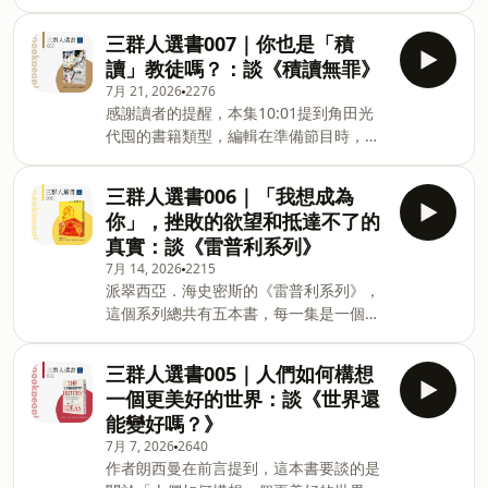
強的憤怒、不安、控制欲，孩子長期在那
貝．楊笙經典童話：姆米系列全集》。
樣的環境裡成長，情緒跟反應就會慢慢烙
點開本集，一起在文字的「深度」與「廣
三群人選書007｜你也是「積
印在心裡。而最可怕的是，人通常不會發
度」之間，找到最對你胃口的命定之作。
讀」教徒嗎？：談《積讀無罪》
現自己被「業」支配。我們會覺得：「都
▍推薦書單： 戴伸峰《第一顆藥》 岡
7月 21, 2026
2276
是別人的錯」、「都是環境害的」，卻很
崎琢磨《咖啡館推理事件簿》 傑森．羅伯
感謝讀者的提醒，本集10:01提到角田光
少回頭看見，原來自己的內在早就形成某
茲《萬物的名字》 淺野一二O《漫畫家入
代囤的書籍類型，編輯在準備節目時，誤
種固定循環。 只要開始看見自己的
門》 孔枝泳《熔爐》 崔末順／主編《吹
將角田光代與其他受訪者閱讀內容混淆，
「業」，理解那些反應是怎麼形成的，人
過星星的風：韓國小說大家經典代表作
導致提供了錯誤的資訊，造成大家的困
就有機會不再只是被過去推著走。唯有理
三群人選書006｜「我想成為
（戰前篇）》 崔末順／主編《誰能說自己
擾。該集音檔我們做了調整與更新後，重
解，我們才有可能停止代代相傳的痛苦循
看見天空：韓國小說大家經典代表作（戰
你」，挫敗的欲望和抵達不了的
新上傳，並把該討論段落刪除。對於此次
環。 ▍本集書單： 橡樹林文化｜草薙龍
後篇）》 朵貝．楊笙《朵貝
真實：談《雷普利系列》
疏失，我們再次向大家致歉，也非常謝謝
瞬《別擔心，即使佛陀也曾為家庭苦惱》
7月 14, 2026
2215
讀者的指正與提醒。未來在節目製作與內
https://www.cite.com.tw/book?
派翠西亞．海史密斯的《雷普利系列》，
容查核上，我們會更加謹慎與留意。 若您
id=107497 ▍本集重點： ➤ 家庭的煩
這個系列總共有五本書，每一集是一個獨
收聽的是舊檔案，10:01的討論中錯誤資
惱，一定能找到解方 ➤ 看見自己的業並理
立的故事，代表著雷普利在不同階段、狀
訊更新如下方。若您不確定收聽的是否為
解它是如何形成的，才有可能停止痛苦的
態，面臨的各種危機或困境等，也可以
更新音檔，建議您可於重新下載該集節
三群人選書005｜人們如何構想
循環 ➤ 保持距離，也是一種必要的智慧
說：今天他又惹上了什麼麻煩？ 《雷普
目，即會更新成新的音檔（更新後的音檔
➤ 很多家庭的痛苦，根
一個更美好的世界：談《世界還
利系列》一開始就知道兇手與謀殺過程，
長度為37:55） 針對錯誤資訊更新如下：
能變好嗎？》
但完全不影響故事的趣味性。 與追求殺人
—— 節目中提到「角田光代不囤小說」，
7月 7, 2026
2640
美學的傳統殺人魔不同，雷普利並非藉此
以及她積讀的書籍多為歷史、飲食文化、
作者朗西曼在前言提到，這本書要談的是
獲得快感，殺人對他而言更像是維繫人生
民俗學等非虛構作品，這兩項說法皆有