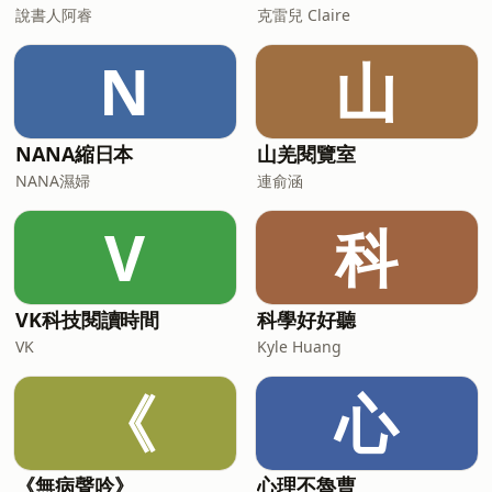
說書人阿睿
克雷兒 Claire
N
山
NANA縮日本
山羌閱覽室
NANA濕婦
連俞涵
V
科
VK科技閱讀時間
科學好好聽
VK
Kyle Huang
《
心
《無病聲吟》
心理不魯曹